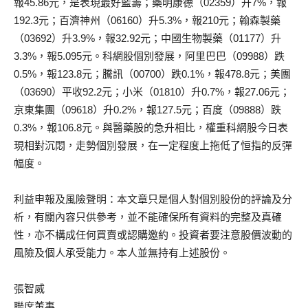
報45.86元，是表現最好藍籌；藥明康德（02359）升7%，報
192.3元；百濟神州（06160）升5.3%，報210元；翰森製藥
（03692）升3.9%，報32.92元；中國生物製藥（01177）升
3.3%，報5.095元。科網股個別發展，阿里巴巴（09988）跌
0.5%，報123.8元；騰訊（00700）跌0.1%，報478.8元；美團
（03690）平收92.2元；小米（01810）升0.7%，報27.06元；
京東集團（09618）升0.2%，報127.5元；百度（09888）跌
0.3%，報106.8元。與醫藥股的急升相比，權重科網股今日表
現相對沉悶，走勢個別發展，在一定程度上拖低了恒指的反彈
幅度。
利益申報及風險聲明：本文章只是個人對個別股份的評論及分
析，有關內容只供參考，並不能確保所有資料的完整及真確
性，亦不構成任何買賣或認購邀約。投資者要注意股價波動的
風險及個人承受能力。本人並無持有上述股份。
張智威
聯席董事