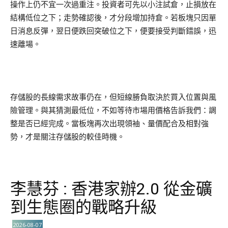
操作上仍不宜一次過重注。投資者可先以小注試倉，止損放在
結構低位之下；走勢確認後，才分段增加持倉。若板塊只因單
日消息反彈，翌日便跌回突破位之下，便要接受判斷錯誤，迅
速離場。
存儲股的長線需求故事仍在，但短線勝負取決於買入位置與風
險管理。與其猜測最低位，不如等待市場用價格告訴我們：調
整是否已經完成。當板塊再次出現領袖、量價配合及相對強
勢，才是關注存儲股的較佳時機。
李慧芬 : 香港家辦2.0 從金礦
到生態圈的戰略升級
2026-08-07