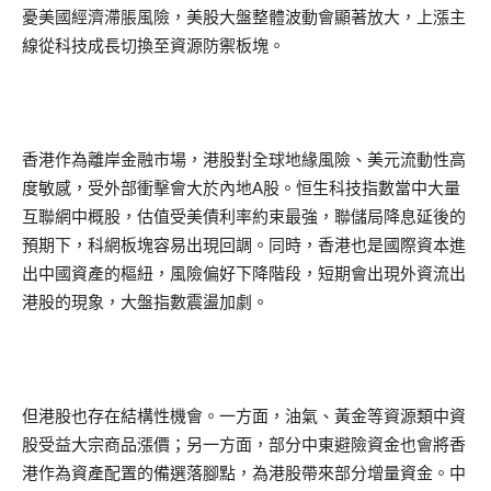
憂美國經濟滯脹風險，美股大盤整體波動會顯著放大，上漲主
線從科技成長切換至資源防禦板塊。
香港作為離岸金融市場，港股對全球地緣風險、美元流動性高
度敏感，受外部衝擊會大於內地A股。恒生科技指數當中大量
互聯網中概股，估值受美債利率約束最強，聯儲局降息延後的
預期下，科網板塊容易出現回調。同時，香港也是國際資本進
出中國資產的樞紐，風險偏好下降階段，短期會出現外資流出
港股的現象，大盤指數震盪加劇。
但港股也存在結構性機會。一方面，油氣、黃金等資源類中資
股受益大宗商品漲價；另一方面，部分中東避險資金也會將香
港作為資產配置的備選落腳點，為港股帶來部分增量資金。中