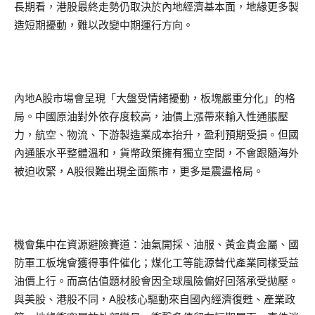
長期看，港股最終走勢仍取決於內地經濟基本面，地緣更多製
造短期擾動，難以改變中期運行方向。
內地A股市場會呈現「大盤受情緒擾動，板塊嚴重分化」的格
局。中國原油對外依存度較高，油價上漲帶來輸入性通脹壓
力，航空、物流、下游製造業成本抬升，盈利預期受損。但國
內通脹水平整體溫和，貨幣政策擁有獨立空間，不會跟隨海外
被迫收緊，A股很難出現全面熊市，更多是震盪格局。
機會集中在資源避險賽道：油氣開採、油服、黃金貴金屬、國
防軍工板塊會獲得事件催化；煤化工等能源替代產業同樣受益
油價上行。而高估值題材股會因全球風險偏好回落承受拋壓。
與美股、港股不同，A股核心驅動來自國內經濟復甦、產業政