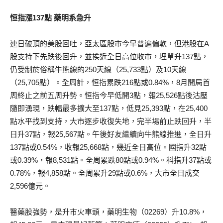
恒指漲137點 藥明系急升
連日破頂的美股回吐，亞太區股市今早普遍偏軟，但港股在A
股支持下先跌後回升，並挨近全日高位收市，埋單升137點，
仍受制於俗稱牛熊線的250天線（25,733點）及10天線
（25,705點）。全周計，恒指累跌216點或0.84%，8月開局首
周終止之前五周升勢。恒指今早低開3點，報25,526點後沽壓
隨即湧現，跌幅最多擴大至137點，低見25,393點，在25,400
點水平找到支持，大市逐步收復失地，完半場前止跌回升，半
日升37點，報25,567點。午後好友繼續向牛熊線推進，全日升
137點或0.54%，收報25,668點，幾近全日高位。國指升32點
或0.39%，報8,531點。全周累跌80點或0.94%。科指升37點或
0.78%，報4,858點。全周累升29點或0.6%，大市全日成交
2,596億元。
醫藥股強勢，是升市火車頭，藥明生物（02269）升10.8%，