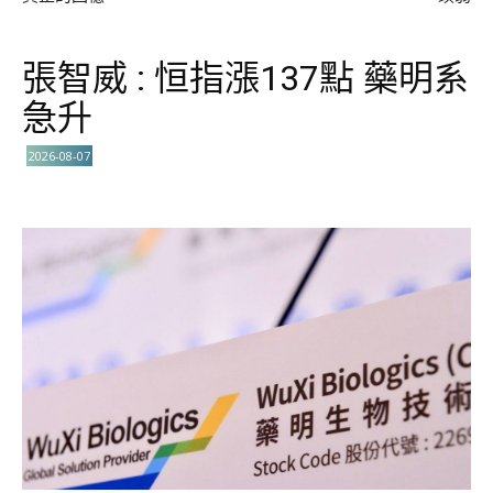
張智威 : 恒指漲137點 藥明系
急升
2026-08-07