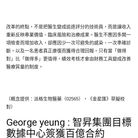
改革的終點，不是把醫生變成追逐評分的技術員，而是讓收入
重新反映專業價值、臨床風險和治療成果。醫生不應因多開一
項檢查而增加收入，卻應因少一次可避免的感染、一次準確診
斷，以及一名患者真正康復而獲得合理回報。只有當「做得
對」比「做得多」更值得，績效考核才會由財務工具變成改善
醫療質量的制度。
（概念提供：派格生物醫藥（02565），《金星匯》草擬校
對）
George yeung : 智昇集團目標
數據中心簽獲百億合約