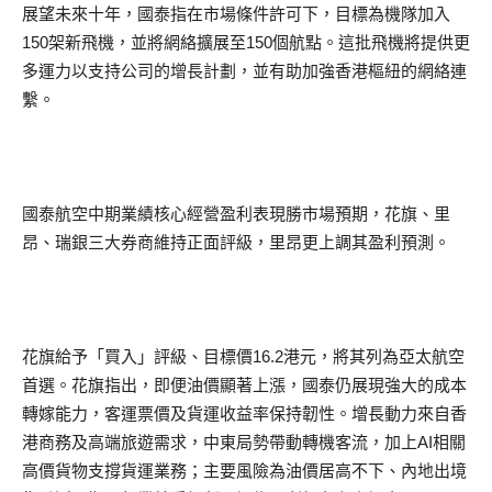
展望未來十年，國泰指在市場條件許可下，目標為機隊加入
150架新飛機，並將網絡擴展至150個航點。這批飛機將提供更
多運力以支持公司的增長計劃，並有助加強香港樞紐的網絡連
繫。
國泰航空中期業績核心經營盈利表現勝市場預期，花旗、里
昂、瑞銀三大券商維持正面評級，里昂更上調其盈利預測。
花旗給予「買入」評級、目標價16.2港元，將其列為亞太航空
首選。花旗指出，即便油價顯著上漲，國泰仍展現強大的成本
轉嫁能力，客運票價及貨運收益率保持韌性。增長動力來自香
港商務及高端旅遊需求，中東局勢帶動轉機客流，加上AI相關
高價貨物支撐貨運業務；主要風險為油價居高不下、內地出境