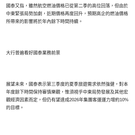
國泰又指，雖然航空燃油價格已從第二季的高位回落，但由於
中東緊張局勢加劇，近期價格再度回升，預期高企的燃油價格
所帶來的影響將於年內餘下時間持續。
大行普遍看好國泰業務前景
展望未來，國泰表示第三季度的夏季旅遊需求依然強健，對本
年度餘下時間保持審慎樂觀，惟須視乎中東局勢發展及其他宏
觀經濟因素而定，但仍有望達成2026年集團客運運力增約10%
的目標。