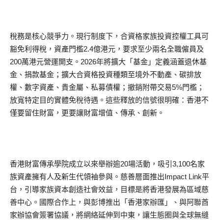
稅務是核心競爭力。現行制度下，合資格家族投資控權工具可
豁免利得稅，資產門檻2.4億港元，要求至少兩名全職僱員及
200萬港元營運開支。2026年將擴大「基金」定義涵蓋退休基
金、捐款基金；擴大合資格投資種類至境外不動產、碳排放
權、數字資產、貴金屬、私募債權；撤銷附帶交易5%門檻；
放寬特定目的實體免稅待遇。這些釋放的信號很明確：香港不
僅要留住財富，更要讓財富增值、傳承、創新。
香港財富傳承學院成立以來舉辦逾20場活動，吸引3,100名家
族資產擁有人及新生代領袖參與。慈善層面推出Impact Link平
台，引導家族資本創造社會效益，目標是將香港發展為區域慈
善中心。國際合作上，與彭博推出「香港家辦匯」、與阿聯酋
家辦協會簽署協議，將網絡延伸到中東，讓生態圈與全球無縫