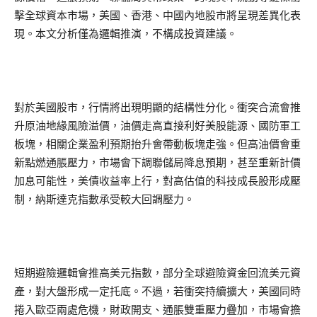
擊全球資本市場，美國、香港、中國內地股市將呈現差異化表
現。本文分析僅為邏輯推演，不構成投資建議。
對於美國股市，行情將出現明顯的結構性分化。衝突合流會推
升原油地緣風險溢價，油價走高直接利好美股能源、國防軍工
板塊，相關企業盈利預期抬升會帶動板塊走強。但高油價會重
新點燃通脹壓力，市場會下調聯儲局降息預期，甚至重新計價
加息可能性，美債收益率上行，對高估值的科技成長股形成壓
制，納斯達克指數承受較大回調壓力。
短期避險邏輯會推高美元指數，部分全球避險資金回流美元資
產，對大盤形成一定托底。不過，若衝突持續擴大，美國同時
捲入歐亞兩處危機，財政開支、通脹雙重壓力疊加，市場會擔