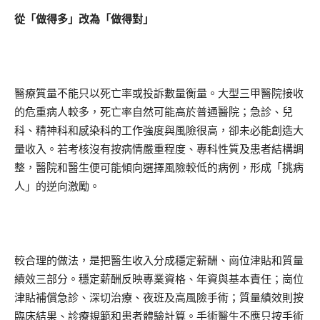
從「做得多」改為「做得對」
醫療質量不能只以死亡率或投訴數量衡量。大型三甲醫院接收
的危重病人較多，死亡率自然可能高於普通醫院；急診、兒
科、精神科和感染科的工作強度與風險很高，卻未必能創造大
量收入。若考核沒有按病情嚴重程度、專科性質及患者結構調
整，醫院和醫生便可能傾向選擇風險較低的病例，形成「挑病
人」的逆向激勵。
較合理的做法，是把醫生收入分成穩定薪酬、崗位津貼和質量
績效三部分。穩定薪酬反映專業資格、年資與基本責任；崗位
津貼補償急診、深切治療、夜班及高風險手術；質量績效則按
臨床結果、診療規範和患者體驗計算。手術醫生不應只按手術