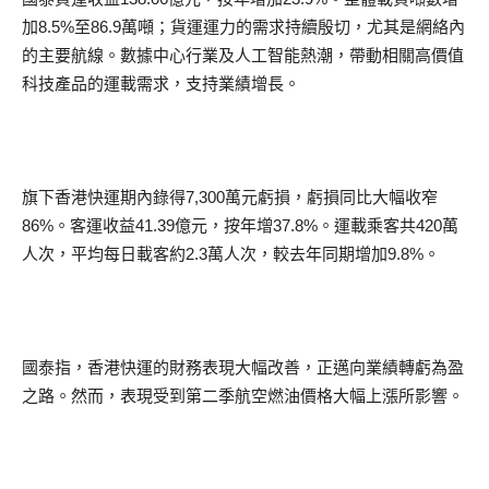
加8.5%至86.9萬噸；貨運運力的需求持續殷切，尤其是網絡內
的主要航線。數據中心行業及人工智能熱潮，帶動相關高價值
科技產品的運載需求，支持業績增長。
旗下香港快運期內錄得7,300萬元虧損，虧損同比大幅收窄
86%。客運收益41.39億元，按年增37.8%。運載乘客共420萬
人次，平均每日載客約2.3萬人次，較去年同期增加9.8%。
國泰指，香港快運的財務表現大幅改善，正邁向業績轉虧為盈
之路。然而，表現受到第二季航空燃油價格大幅上漲所影響。