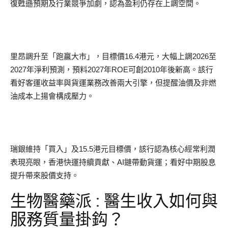
復甦遜預期及行業競爭加劇，認為盈利仍存在上調空間。
里昂調升至「跑贏大市」，目標價16.4港元，大幅上調2026至
2027年淨利預測，預料2027年ROE可創2010年後新高。該行
看好客運收益率與貨運業務改善兩大引擎，但提醒油價及非燃
油成本上揚會構成壓力。
瑞銀維持「買入」及15.5港元目標價，該行認為核心經常利潤
表現亮眼，香港快運持續貢獻、AI鏈帶動貨運；看好中期股息
提升帶來股價支持。
生物醫藥派 : 醫生收入如何與
服務質量掛鈎？