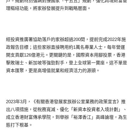
戶。規劃特別強調對接國家「十五五」規劃，強化跨境財富管
理樞紐功能，將家辦發展提升到戰略層面。
經投資推廣署協助落戶的家辦超過200間，提前完成2022年施
政報告目標；這些家辦直接聘用約1萬名專業人士，每年營運
開支貢獻126億港元。更關鍵的是，國際資本用腳投票，香港
擊敗瑞士、新加坡等強勁對手，登上全球第一寶座。這不單是
資本匯聚，更是高增值就業和經濟活力的源頭。
2023年3月，《有關香港發展家族辦公室業務的政策宣言》推
出八項措施，從稅務寬減、優化「新資本投資者入境計劃」、
成立香港財富傳承學院，到舉辦「裕澤香江」高峰論壇，為生
態打下根基。