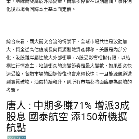
策，地緣衝突屬於外部變量，衝擊多停留在短期層面，事件消
化後市場會回歸本土基本面定價。
綜合來看，兩大衝突合流的情景下，全球市場共性是波動加
大，資金從高估值成長向資源避險資產轉移。美股是內部分
化，港股離岸屬性放大外部衝擊，A股受影響相對有限，以結
構性行情為主。地緣衝突的演變節奏是最大變數，如果衝突快
速受控，各類市場的回調修復也會來得較快；一旦能源航道遭
到實質破壞，油價持續飆升，則所有市場都將面臨更為嚴峻的
考驗。
唐人 : 中期多賺71% 增派3成
股息 國泰航空 添150新機擴
航點
2026-08-07