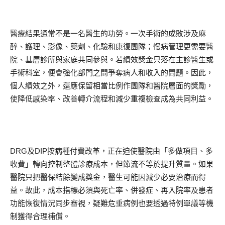
醫療結果通常不是一名醫生的功勞。一次手術的成敗涉及麻
醉、護理、影像、藥劑、化驗和康復團隊；慢病管理更需要醫
院、基層診所與家庭共同參與。若績效獎金只落在主診醫生或
手術科室，便會強化部門之間爭奪病人和收入的問題。因此，
個人績效之外，還應保留相當比例作團隊和醫院層面的獎勵，
使降低感染率、改善轉介流程和減少重複檢查成為共同利益。
DRG及DIP按病種付費改革，正在迫使醫院由「多做項目、多
收費」轉向控制整體診療成本，但節流不等於提升質量。如果
醫院只把醫保結餘變成獎金，醫生可能因減少必要治療而得
益。故此，成本指標必須與死亡率、併發症、再入院率及患者
功能恢復情況同步審視，疑難危重病例也要透過特例單議等機
制獲得合理補償。