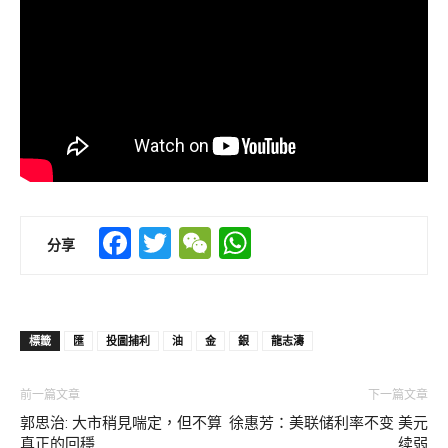
Facebook
Twitter
WeChat
WhatsApp
分享
標籤
匯
投圖捕利
油
金
銀
龍志濤
前一篇文章
下一篇文章
郭思治: 大市稍見喘定，但不算
徐惠芳：美联储利率不变 美元
真正的回穩
续弱