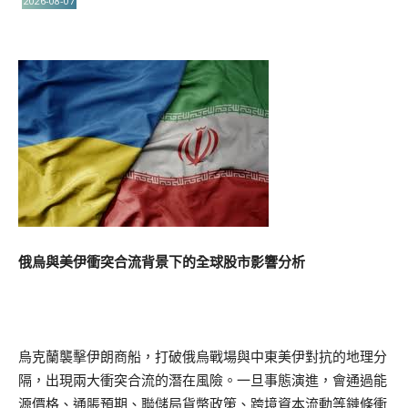
2026-08-07
俄烏與美伊衝突合流背景下的全球股市影響分析
烏克蘭襲擊伊朗商船，打破俄烏戰場與中東美伊對抗的地理分
隔，出現兩大衝突合流的潛在風險。一旦事態演進，會通過能
源價格、通脹預期、聯儲局貨幣政策、跨境資本流動等鏈條衝