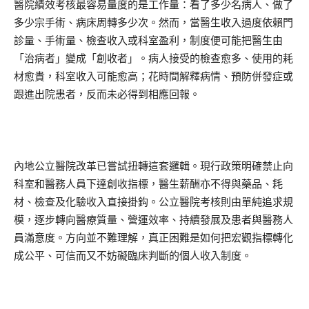
醫院績效考核最容易量度的是工作量：看了多少名病人、做了
多少宗手術、病床周轉多少次。然而，當醫生收入過度依賴門
診量、手術量、檢查收入或科室盈利，制度便可能把醫生由
「治病者」變成「創收者」。病人接受的檢查愈多、使用的耗
材愈貴，科室收入可能愈高；花時間解釋病情、預防併發症或
跟進出院患者，反而未必得到相應回報。
內地公立醫院改革已嘗試扭轉這套邏輯。現行政策明確禁止向
科室和醫務人員下達創收指標，醫生薪酬亦不得與藥品、耗
材、檢查及化驗收入直接掛鈎。公立醫院考核則由單純追求規
模，逐步轉向醫療質量、營運效率、持續發展及患者與醫務人
員滿意度。方向並不難理解，真正困難是如何把宏觀指標轉化
成公平、可信而又不妨礙臨床判斷的個人收入制度。