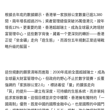
根據去年底的數據顯示，香港單一家族辦公室數量已逾3,380
間，兩年增長超過25%；資產管理總值突破35萬億港元，按年
增長13%。更重要的是，香港超越瑞士，成為全球最大跨境財
富管理中心。這些數字背後，藏着一个更深刻的轉折——香港
正從「坐金礦」走向「造生態」，而首份五年規劃正是這場戰
略升級的藍圖。
這份規劃的願景清晰而進取：2030年底前全面超越瑞士，成為
全球最大財富管理中心。但政府的野心不止於數字競賽，反覆
強調的「家族辦公室2.0」，標誌着從「量」的擴張走向
「質」的提升——建立有深度、可持續的生態系統，而非單純
追求家辦數量。這個目標並非空中樓閣，香港擁有獨特的「一
國兩制」優勢，既是中國的國際金融中心，也是國際的中國門