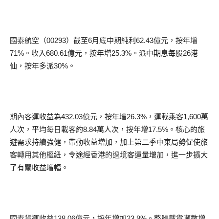
國泰航空（00293）截至6月底中期純利62.43億元，按年增
71%。收入680.61億元，按年增25.3%。派中期息每股26港
仙，按年多派30%。
期內客運收益為432.03億元，按年增26.3%，運載乘客1,600萬
人次，平均每日載客約8.84萬人次，按年增17.5%。核心的旅
遊需求持續強健，帶動收益增加，加上第二季中東局勢促使旅
客轉用其他樞紐，令途經香港的過境客運量增加，進一步擴大
了有關收益增幅。
國泰貨運收益138.06億元，按年增加23.9%。整體載貨噸數增