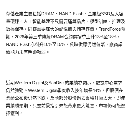
存儲產業主要包括DRAM、NAND Flash、企業級SSD及大容
量硬碟。人工智能基建不只需要運算晶片，模型訓練、推理及
數據保存，同樣需要龐大的記憶體與儲存容量。TrendForce預
期，2026年第三季傳統DRAM合約價按季上升13%至18%，
NAND Flash亦料升10%至15%，反映供應仍然偏緊，廠商議
價能力未有明顯轉弱。
近期Western Digital及SanDisk的業績亦顯示，數據中心需求
仍然強勁。Western Digital季度收入按年增長44%，但股價在
業績公布後仍然下跌，反映部分股份過去累積升幅太大，即使
業績勝預期，只要前景指引未能帶來更大驚喜，市場仍可能選
擇獲利。