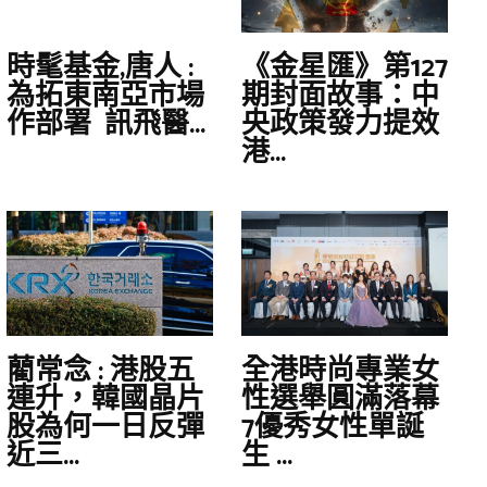
時髦基金,唐人 :
《金星匯》第127
為拓東南亞市場
期封面故事：中
作部署 訊飛醫...
央政策發力提效
港...
藺常念 : 港股五
全港時尚專業女
連升，韓國晶片
性選舉圓滿落幕
股為何一日反彈
7優秀女性單誕
近三...
生 ...