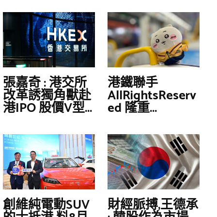
張嘉奇 : 港交所
港鐵聯手
改革誘獨角獸赴
AllRightsReserv
港IPO 股價V型...
ed 隆重...
創維純電動SUV
財經脈搏,王德承