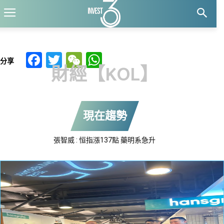
Facebook
Twitter
WeChat
WhatsApp
分享
財經【KOL】
現在趨勢
炒旺美股 : 存儲股若再轉強 是關注好時機
張智威 : 恒指漲137點 藥明系急升