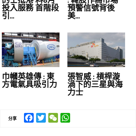
的士抵港 料8月
: 韓股作為市場
投入服務 首階段
預警信號背後
引...
美...
巾幗英雄傳 : 東
張智威 : 槓桿漩
方電氣具吸引力
渦下的三星與海
力士
Facebook
Twitter
WeChat
WhatsApp
分享