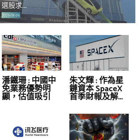
選股求...
2026-08-06
潘鐵珊 : 中國中
朱文輝 : 作為星
免業務優勢明
鏈資本 SpaceX
顯，估值吸引
首季財報及解...