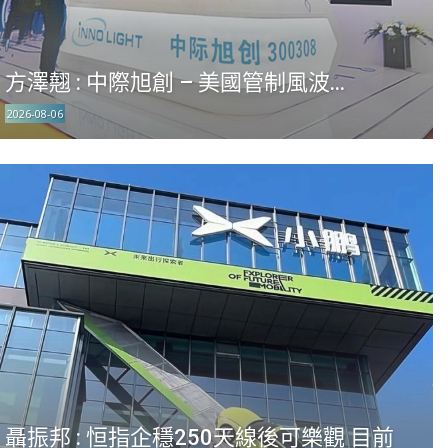
方澤翹 : 中際旭創 – 美國管制風波...
2026-08-06
聶振邦 : 恒指企穩250天線後可樂觀 目前