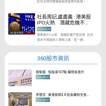
近月全球供應鏈最值得留意的新聞，...
社長周記,盧盡義 : 港美股
IPO火熱 潛藏危機不...
2026-06-22
360股市資訊
港美股IPO火熱 潛藏危機不容忽視 近月
資本市場最耐人尋味之處，是一邊...
360股市資訊
張智威 : 恒指漲137點 藥明系急升
2026-08-07
李慧芬 : 香港家辦2.0 從金礦到生態...
2026-08-07