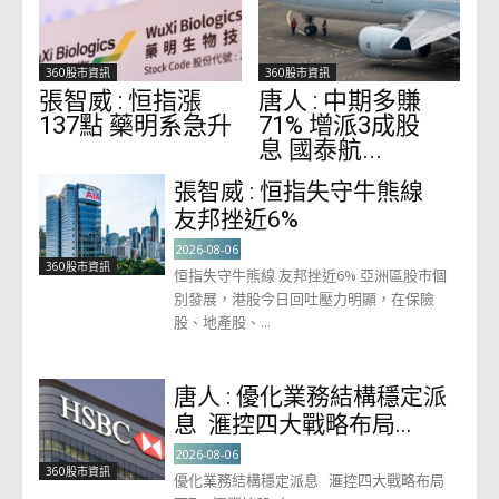
360股市資訊
360股市資訊
張智威 : 恒指漲
唐人 : 中期多賺
137點 藥明系急升
71% 增派3成股
息 國泰航...
張智威 : 恒指失守牛熊線
友邦挫近6%
2026-08-06
360股市資訊
恒指失守牛熊線 友邦挫近6% 亞洲區股市個
別發展，港股今日回吐壓力明顯，在保險
股、地產股、...
唐人 : 優化業務結構穩定派
息 滙控四大戰略布局...
2026-08-06
360股市資訊
優化業務結構穩定派息 滙控四大戰略布局