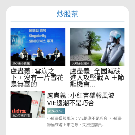
炒股幫
360股市資訊
360股市資訊
盧盡義 : 雪崩之
盧盡義 : 全國減碳
下，沒有一片雪花
進入攻堅戰 AI＋節
是無辜的
能機會...
盧盡義 : 小紅書舉報風波
VIE退潮不是巧合
2026-07-20
360股市資訊
小紅書舉報風波：VIE退潮不是巧合 小紅書
籌備來港上市之際，突然遭前員...