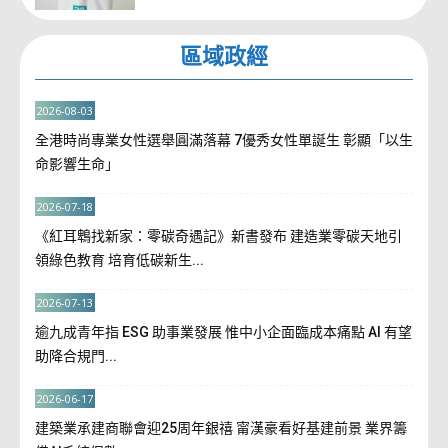
區域政經
2026-08-03
全港時尚專業女性選舉圓滿落幕 7優秀女性單誕生 彰顯「以生
命影響生命」
2026-07-18
《紅耳鵯找新家：零碳奇遇記》新書發布 建造業零碳天地引
領綠色教育 培育低碳新生...
2026-07-13
逾九成青年指 ESG 助事業發展 惟中小企面臨成本痛點 AI 有望
助降合規門...
2026-06-17
建築業承建商聯會迎25周年銀禧 甯漢豪看好基建前景 業界籌