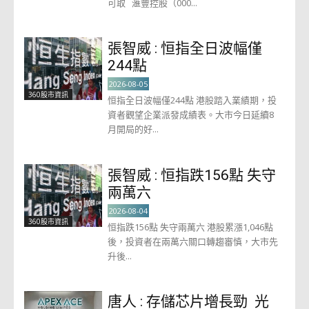
可取 滙豐控股（000...
張智威 : 恒指全日波幅僅
244點
2026-08-05
360股市資訊
恒指全日波幅僅244點 港股踏入業績期，投
資者觀望企業派發成績表。大市今日延續8
月開局的好...
張智威 : 恒指跌156點 失守
兩萬六
2026-08-04
360股市資訊
恒指跌156點 失守兩萬六 港股累漲1,046點
後，投資者在兩萬六關口轉趨審慎，大市先
升後...
唐人 : 存儲芯片增長勁 光