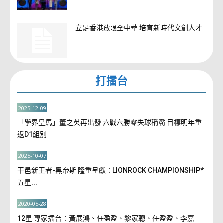
立足香港放眼全中華 培育新時代文創人才
打擂台
2025-12-09
「學界皇馬」董之英再出發 六戰六勝零失球稱霸 目標明年重
返D1組別
2025-10-07
干邑新王者-黑帝斯 隆重呈獻：LIONROCK CHAMPIONSHIP*
五星...
2020-05-28
12星 專家擂台：黃展鴻、任盈盈、黎家聰、任盈盈、李嘉