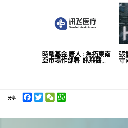
時髦基金,唐人 : 為拓東南
張智
亞市場作部署 訊飛醫...
守
Facebook
Twitter
WeChat
WhatsApp
分享