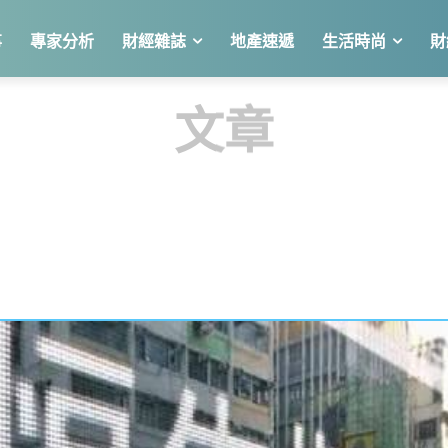
事
專家分析
財經雜誌
地產速遞
生活時尚
財
文章
風波屬情緒殺跌 利空充分消化 可分段趁低吸納