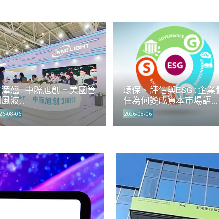
澤翹 : 中際旭創 – 美國管
環保、評估與ESG : 企業
風波...
任為何變成資本市場語...
26-08-06
2026-08-06