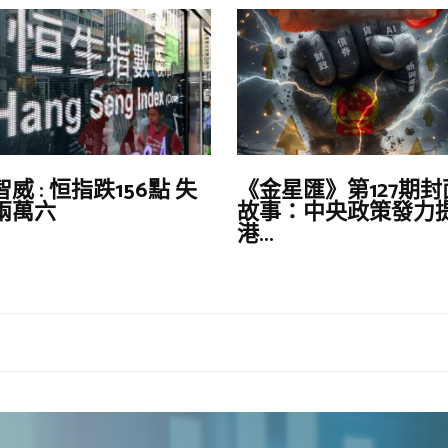
威 : 恒指跌156點 失
《金星匯》第127期封
兩萬六
故事：中央政策發力
港...