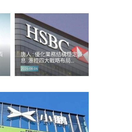
責
唐人 : 優化業務結構穩定派
息 滙控四大戰略布局...
2026-08-06