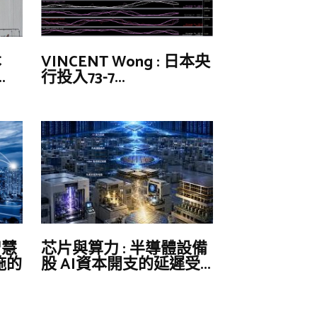
本
VINCENT Wong : 日本央
.
行投入73-7...
智慧
芯片與算力 : 半導體設備
施的
股 AI資本開支的延遲受...