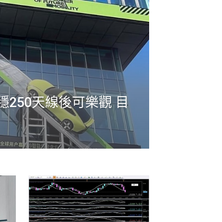
企穩250天線後可樂觀 目