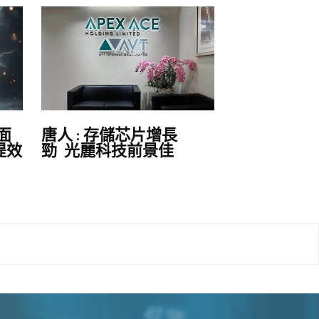
面
唐人 : 存儲芯片增長
提效
勁 光麗科技前景佳