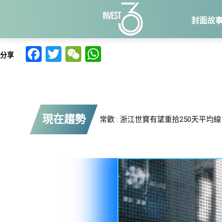
封面故
Facebook
Twitter
WeChat
WhatsApp
分享
現在趨勢
常歡 : 浙江世寶有望重拾250天平均線
方澤翹 : 中際旭創 – 美國管制