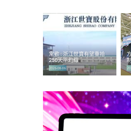
常歡 : 浙江世寶有望重拾
方
250天平均線
制
2026-08-06
20