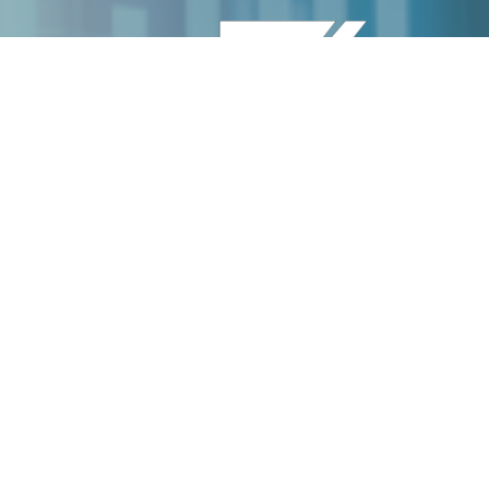
復
20
文
20
常
20
INVEST360 是一個財經綜合資訊平台，給你最新最
準確最全面的財經資訊。資料由新新聞媒體有限公司
旗下的 Stocksparty (炒股幫) 及 Let’s go Moment
方
(投資先機) 提供。
20
本