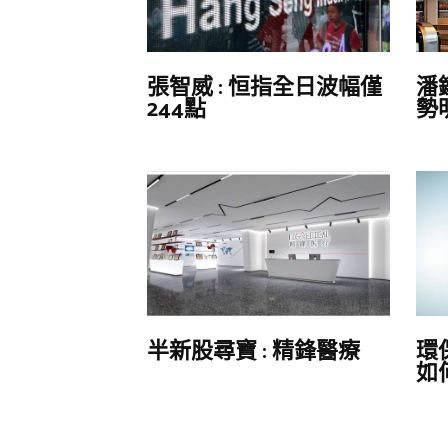
張智威 : 恒指全日波幅僅
潘
244點
勢
半新股尋寶 : 精鋒醫療
環保
如