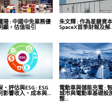
鐵珊 : 中國中免業務優
朱文輝 : 作為星鏈資
明顯，估值吸引
SpaceX首季財報及解..
、評估與ESG : ESG
電動車與儲能充電 : 
何影響收入、成本與...
城市與電動車基礎設
整...