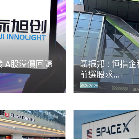
發 A股溢價回歸
聶振邦 : 恒指
前選股求...
2026-08-06