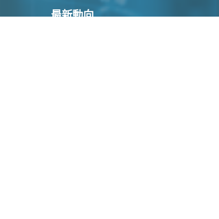
最新動向
慕容風 : 中央政策發力提效 港股迎估值修復
26-08-06
公子 : 藥業股好景
26-08-06
歡 : 浙江世寶有望重拾250天平均線
26-08-06
澤翹 : 中際旭創 – 美國管制風...
26-08-06
環保、評估與ESG : 企業責任為何變成資本