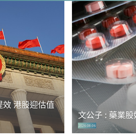
提效 港股迎估值
文公子 : 藥業
2026-08-06