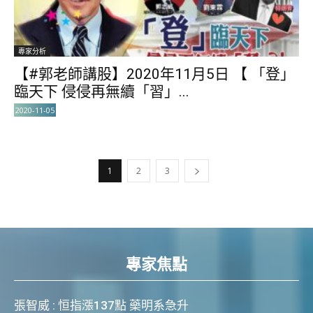
專家分析
【#郭老師講股】2020年11月5日 【 「登」
臨天下 侵侵再無續「習」...
2020-11-05
1
2
3
專家焦點
張智威 : 恒指漲137點 藥明系急升