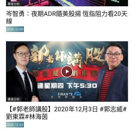
專家分析
岑智勇∶夜期ADR隨美股揚 恆指阻力看20天
線
2020-12-09
專家分析
【#郭老師講股】2020年12月3日 #郭志威#
劉東霖#林海茵
2020-12-03