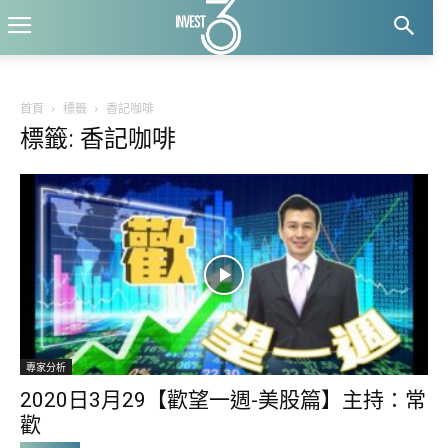
首頁
標籤
香記咖啡
標籤: 香記咖啡
專家分析
2020日3月29【歡望一週-美股篇】主持：常
歡