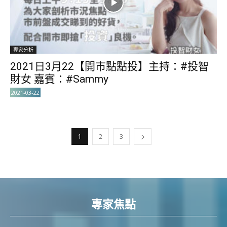
專家分析
2021日3月22【開市點點投】主持：#投智
財女 嘉賓：#Sammy
2021-03-22
1
2
3
專家焦點