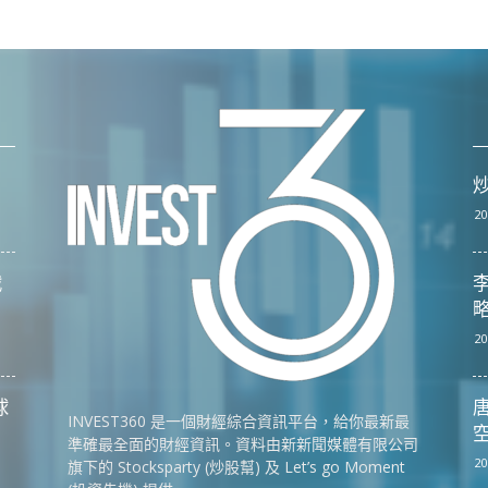
20
戰
李
略
20
球
唐
INVEST360 是一個財經綜合資訊平台，給你最新最
空
準確最全面的財經資訊。資料由新新聞媒體有限公司
20
旗下的 Stocksparty (炒股幫) 及 Let’s go Moment