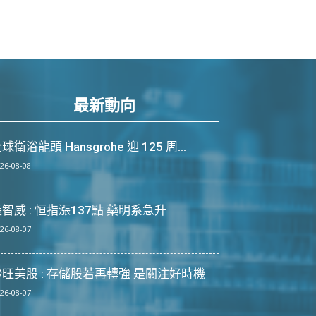
最新動向
球衛浴龍頭 Hansgrohe 迎 125 周...
26-08-08
智威 : 恒指漲137點 藥明系急升
26-08-07
炒旺美股 : 存儲股若再轉強 是關注好時機
26-08-07