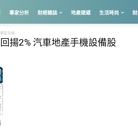
事
專家分析
財經雜誌
地產速遞
生活時尚
財
設備股受捧
跌回揚2% 汽車地產手機設備股
揚