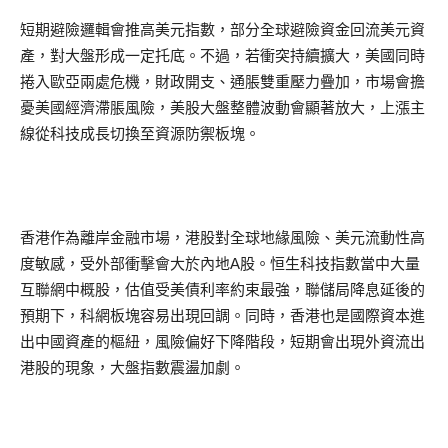
短期避險邏輯會推高美元指數，部分全球避險資金回流美元資
產，對大盤形成一定托底。不過，若衝突持續擴大，美國同時
捲入歐亞兩處危機，財政開支、通脹雙重壓力疊加，市場會擔
憂美國經濟滯脹風險，美股大盤整體波動會顯著放大，上漲主
線從科技成長切換至資源防禦板塊。
香港作為離岸金融市場，港股對全球地緣風險、美元流動性高
度敏感，受外部衝擊會大於內地A股。恒生科技指數當中大量
互聯網中概股，估值受美債利率約束最強，聯儲局降息延後的
預期下，科網板塊容易出現回調。同時，香港也是國際資本進
出中國資產的樞紐，風險偏好下降階段，短期會出現外資流出
港股的現象，大盤指數震盪加劇。