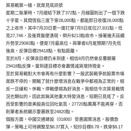
貿易戰第一槍，就是見底訊號
星期二執筆時，7月總結下跌了372點，
月線圖則出了一個下跌
十字星。其間恆指三度下穿28,000點，
都能即日收復28,000點
之上收市，
其中7月20日更一度打穿7月5日底位27,831點，
低
見27,746，及後買盤便湧現，倒升$213點收市。
接著幾天廷續
升勢至29083點，便是7月最高位。
與筆者6月尾預期7月先低
後高，反彈目標29418點，
有點距離。
至於8月，反彈浪目標仍未到達，
相信8月仍然會反覆朝著
29418點反彈。
當到達目標亦會盡情減貨增持現金。
至於貿易戰對大市會再有什麼影響？一股武裝戰爭前股票市場
是跌不
停的，開戰了就什麼壞消息在戰爭中都視為正常的，相
反一旦緩和丶
休戰丶停戰便視為好消息。我相信今次貿易戰情
況也類似的。
因此如無其他重大特發消息，短期已見底了。
反
而受影響的是美股高位回吐氣氛，27720點萬萬不能再穿，
否
則筆者系統顯示要暴跌至24820點。
個股方面，中國交通建設（01800）受惠國策消息，股價急
彈。
策略上可待調整至$8.37買入，短炒目標8.78，跌穿$8.
17