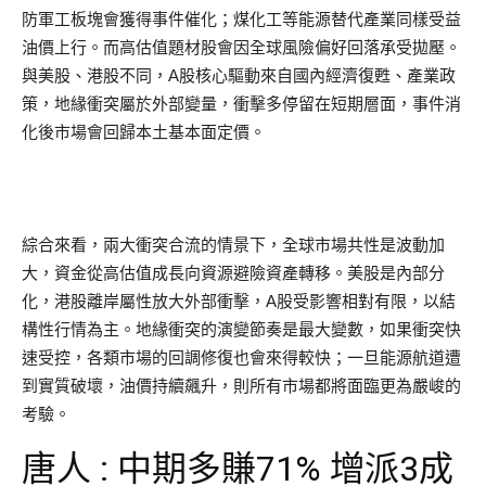
防軍工板塊會獲得事件催化；煤化工等能源替代產業同樣受益
油價上行。而高估值題材股會因全球風險偏好回落承受拋壓。
與美股、港股不同，A股核心驅動來自國內經濟復甦、產業政
策，地緣衝突屬於外部變量，衝擊多停留在短期層面，事件消
化後市場會回歸本土基本面定價。
綜合來看，兩大衝突合流的情景下，全球市場共性是波動加
大，資金從高估值成長向資源避險資產轉移。美股是內部分
化，港股離岸屬性放大外部衝擊，A股受影響相對有限，以結
構性行情為主。地緣衝突的演變節奏是最大變數，如果衝突快
速受控，各類市場的回調修復也會來得較快；一旦能源航道遭
到實質破壞，油價持續飆升，則所有市場都將面臨更為嚴峻的
考驗。
唐人 : 中期多賺71% 增派3成