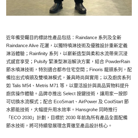
近年備受矚目的標誌性產品包括：Raindance 系列及全新
Raindance Alive 花灑，以獨特噴淋技術及優雅設計重新定義
淋浴體驗；Rainfinity 系列，以嶄新造型與柔和水流帶來沉浸
式感官享受；Pulsify 緊湊型淋浴解決方案，結合 PowderRain
節水噴淋技術，特別適合都市住宅空間；Finoris 龍頭系列，配
備拉出式噴頭及雙噴淋模式，兼具時尚與實用；以及廚房系列
如 Talis M54、Metris M71 等，以靈活設計與高品質物料提升
廚房操作體驗。品牌亦推出 Select 按鍵技術，讓用家一按即
可切換水流模式；配合 EcoSmart、AirPower 及 CoolStart 節
水節能技術，大幅提升用水效率。Hansgrohe 同時推行
「ECO 2030」計劃，目標於 2030 年前為所有產品全面配備
節水技術，將可持續發展理念貫徹至產品設計核心。