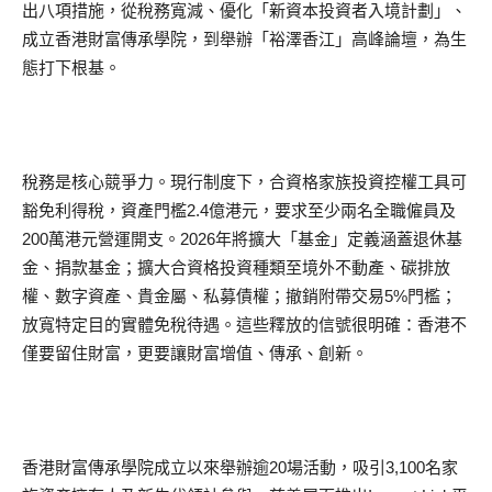
出八項措施，從稅務寬減、優化「新資本投資者入境計劃」、
成立香港財富傳承學院，到舉辦「裕澤香江」高峰論壇，為生
態打下根基。
稅務是核心競爭力。現行制度下，合資格家族投資控權工具可
豁免利得稅，資產門檻2.4億港元，要求至少兩名全職僱員及
200萬港元營運開支。2026年將擴大「基金」定義涵蓋退休基
金、捐款基金；擴大合資格投資種類至境外不動產、碳排放
權、數字資產、貴金屬、私募債權；撤銷附帶交易5%門檻；
放寬特定目的實體免稅待遇。這些釋放的信號很明確：香港不
僅要留住財富，更要讓財富增值、傳承、創新。
香港財富傳承學院成立以來舉辦逾20場活動，吸引3,100名家