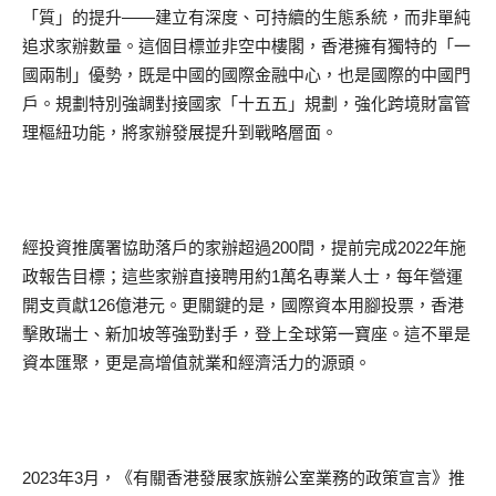
「質」的提升——建立有深度、可持續的生態系統，而非單純
追求家辦數量。這個目標並非空中樓閣，香港擁有獨特的「一
國兩制」優勢，既是中國的國際金融中心，也是國際的中國門
戶。規劃特別強調對接國家「十五五」規劃，強化跨境財富管
理樞紐功能，將家辦發展提升到戰略層面。
經投資推廣署協助落戶的家辦超過200間，提前完成2022年施
政報告目標；這些家辦直接聘用約1萬名專業人士，每年營運
開支貢獻126億港元。更關鍵的是，國際資本用腳投票，香港
擊敗瑞士、新加坡等強勁對手，登上全球第一寶座。這不單是
資本匯聚，更是高增值就業和經濟活力的源頭。
2023年3月，《有關香港發展家族辦公室業務的政策宣言》推