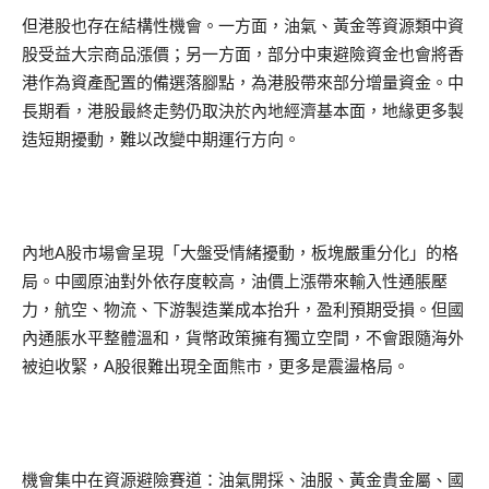
但港股也存在結構性機會。一方面，油氣、黃金等資源類中資
股受益大宗商品漲價；另一方面，部分中東避險資金也會將香
港作為資產配置的備選落腳點，為港股帶來部分增量資金。中
長期看，港股最終走勢仍取決於內地經濟基本面，地緣更多製
造短期擾動，難以改變中期運行方向。
內地A股市場會呈現「大盤受情緒擾動，板塊嚴重分化」的格
局。中國原油對外依存度較高，油價上漲帶來輸入性通脹壓
力，航空、物流、下游製造業成本抬升，盈利預期受損。但國
內通脹水平整體溫和，貨幣政策擁有獨立空間，不會跟隨海外
被迫收緊，A股很難出現全面熊市，更多是震盪格局。
機會集中在資源避險賽道：油氣開採、油服、黃金貴金屬、國