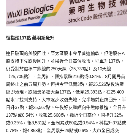
恒指漲137點 藥明系急升
連日破頂的美股回吐，亞太區股市今早普遍偏軟，但港股在A
股支持下先跌後回升，並挨近全日高位收市，埋單升137點，
仍受制於俗稱牛熊線的250天線（25,733點）及10天線
（25,705點）。全周計，恒指累跌216點或0.84%，8月開局首
周終止之前五周升勢。恒指今早低開3點，報25,526點後沽壓
隨即湧現，跌幅最多擴大至137點，低見25,393點，在25,400
點水平找到支持，大市逐步收復失地，完半場前止跌回升，半
日升37點，報25,567點。午後好友繼續向牛熊線推進，全日升
137點或0.54%，收報25,668點，幾近全日高位。國指升32點
或0.39%，報8,531點。全周累跌80點或0.94%。科指升37點或
0.78%，報4,858點。全周累升29點或0.6%，大市全日成交