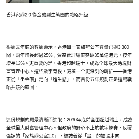
香港家辦2.0 從金礦到生態圈的戰略升級
根據去年底的數據顯示，香港單一家族辦公室數量已逾3,380
間，兩年增長超過25%；資產管理總值突破35萬億港元，按年
增長13%。更重要的是，香港超越瑞士，成為全球最大跨境財
富管理中心。這些數字背後，藏着一个更深刻的轉折——香港
正從「坐金礦」走向「造生態」，而首份五年規劃正是這場戰
略升級的藍圖。
這份規劃的願景清晰而進取：2030年底前全面超越瑞士，成為
全球最大財富管理中心。但政府的野心不止於數字競賽，反覆
強調的「家族辦公室2.0」，標誌着從「量」的擴張走向