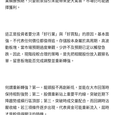
業績勝預期，只要前景指引未能帶來更大驚喜，市場仍可能選
擇獲利。
這正是投資者要分清「好行業」與「好買點」的原因。基本面
強，不代表任何價位都值得追。存儲股本身屬於高周期、高波
動板塊，當市場預期過度樂觀，少許不及預期已足以觸發急
跌。因此，現階段較合理的策略，是先把相關股份放入觀察名
單，留意板塊能否完成調整並重新轉強。
何謂重新轉強？第一，龍頭股不再創新低，並能在大市回落時
保持相對強勢；第二，股價重新站上重要平均線，突破近期下
降趨勢或橫行區頂部；第三，突破時成交量配合，而回調時沽
壓收縮。若三項條件逐步出現，代表資金可能重新流入，屆時
才是較值得關注的時機。