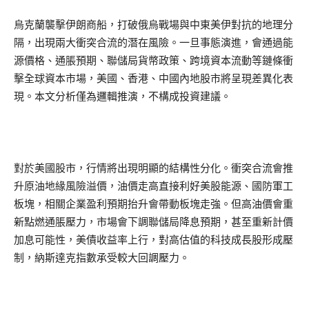
烏克蘭襲擊伊朗商船，打破俄烏戰場與中東美伊對抗的地理分
隔，出現兩大衝突合流的潛在風險。一旦事態演進，會通過能
源價格、通脹預期、聯儲局貨幣政策、跨境資本流動等鏈條衝
擊全球資本市場，美國、香港、中國內地股市將呈現差異化表
現。本文分析僅為邏輯推演，不構成投資建議。
對於美國股市，行情將出現明顯的結構性分化。衝突合流會推
升原油地緣風險溢價，油價走高直接利好美股能源、國防軍工
板塊，相關企業盈利預期抬升會帶動板塊走強。但高油價會重
新點燃通脹壓力，市場會下調聯儲局降息預期，甚至重新計價
加息可能性，美債收益率上行，對高估值的科技成長股形成壓
制，納斯達克指數承受較大回調壓力。