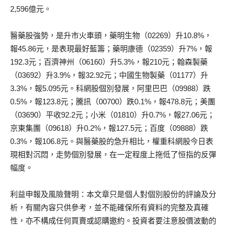
2,596億元。
醫藥股強勢，是升市火車頭，藥明生物（02269）升10.8%，
報45.86元，是表現最好藍籌；藥明康德（02359）升7%，報
192.3元；百濟神州（06160）升5.3%，報210元；翰森製藥
（03692）升3.9%，報32.92元；中國生物製藥（01177）升
3.3%，報5.095元。科網股個別發展，阿里巴巴（09988）跌
0.5%，報123.8元；騰訊（00700）跌0.1%，報478.8元；美團
（03690）平收92.2元；小米（01810）升0.7%，報27.06元；
京東集團（09618）升0.2%，報127.5元；百度（09888）跌
0.3%，報106.8元。與醫藥股的急升相比，權重科網股今日表
現相對沉悶，走勢個別發展，在一定程度上拖低了恒指的反彈
幅度。
利益申報及風險聲明：本文章只是個人對個別股份的評論及分
析，有關內容只供參考，並不能確保所有資料的完整及真確
性，亦不構成任何買賣或認購邀約。投資者要注意股價波動的