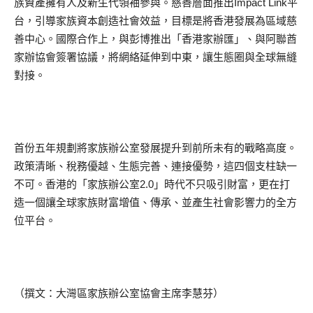
族資產擁有人及新生代領袖參與。慈善層面推出Impact Link平
台，引導家族資本創造社會效益，目標是將香港發展為區域慈
善中心。國際合作上，與彭博推出「香港家辦匯」、與阿聯酋
家辦協會簽署協議，將網絡延伸到中東，讓生態圈與全球無縫
對接。
首份五年規劃將家族辦公室發展提升到前所未有的戰略高度。
政策清晰、稅務優越、生態完善、連接優勢，這四個支柱缺一
不可。香港的「家族辦公室2.0」時代不只吸引財富，更在打
造一個讓全球家族財富增值、傳承、並產生社會影響力的全方
位平台。
（撰文：大灣區家族辦公室協會主席李慧芬）