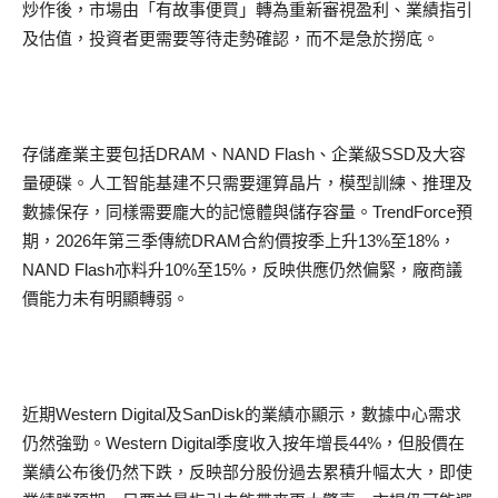
炒作後，市場由「有故事便買」轉為重新審視盈利、業績指引
及估值，投資者更需要等待走勢確認，而不是急於撈底。
存儲產業主要包括DRAM、NAND Flash、企業級SSD及大容
量硬碟。人工智能基建不只需要運算晶片，模型訓練、推理及
數據保存，同樣需要龐大的記憶體與儲存容量。TrendForce預
期，2026年第三季傳統DRAM合約價按季上升13%至18%，
NAND Flash亦料升10%至15%，反映供應仍然偏緊，廠商議
價能力未有明顯轉弱。
近期Western Digital及SanDisk的業績亦顯示，數據中心需求
仍然強勁。Western Digital季度收入按年增長44%，但股價在
業績公布後仍然下跌，反映部分股份過去累積升幅太大，即使