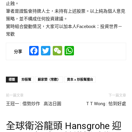
止蝕。
筆者是證監會持牌人士，未持有上述股票。以上純為個人意見
策略，
並不構成任何投資建議。
實時組合變動情況，
大家可以
加本人Facebook：投資世界－
常歡
Facebook
Twitter
WeChat
WhatsApp
分享
標籤
炒股幫
蘇家榮（常歡）
資本 x 炒股幫擂台
前一篇文章
下一篇文章
王冠一 : 借勢炒作 高沽日圓
T T Wong : 恰到好處
全球衛浴龍頭 Hansgrohe 迎