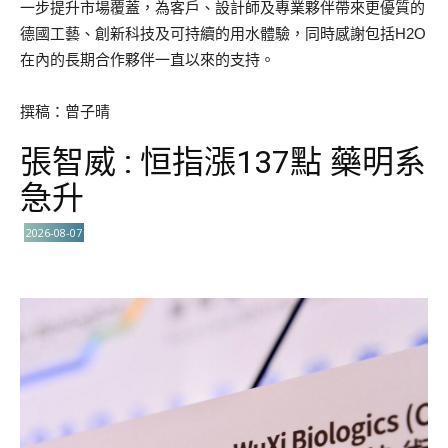
一步提升市場覆蓋，為客戶、設計師及專業夥伴帶來更優質的
德國工藝、創新科技及可持續的用水體驗，同時感謝包括H2O
在內的長期合作夥伴一直以來的支持。
撰稿：曾子晴
張智威 : 恒指漲137點 藥明系
急升
2026-08-07