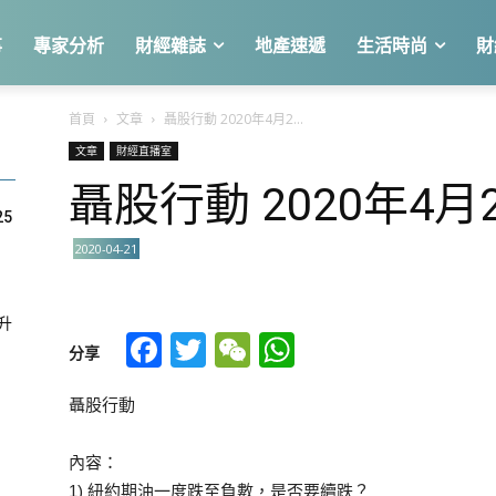
事
專家分析
財經雜誌
地產速遞
生活時尚
財
首頁
文章
聶股行動 2020年4月2...
文章
財經直播室
聶股行動 2020年4月
25
2020-04-21
急升
Facebook
Twitter
WeChat
WhatsApp
分享
聶股行動
關
內容：
1) 紐約期油一度跌至負數，是否要續跌？