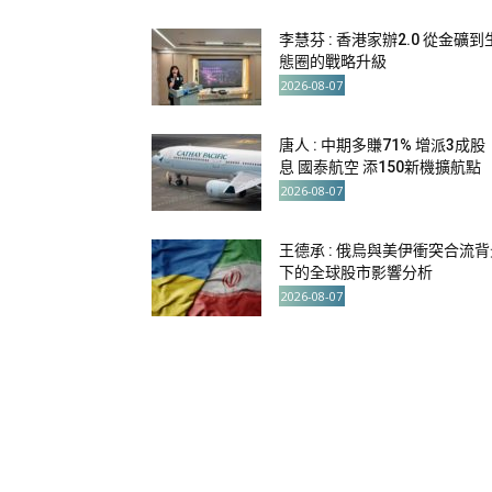
李慧芬 : 香港家辦2.0 從金礦到
態圈的戰略升級
2026-08-07
唐人 : 中期多賺71% 增派3成股
息 國泰航空 添150新機擴航點
2026-08-07
王德承 : 俄烏與美伊衝突合流背
下的全球股市影響分析
2026-08-07