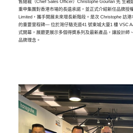
售總裁（Chief Sales Officer）Christophe Go
重申集團對香港市場的長遠承諾，並正式介紹新任品牌授權代理商— VSC
Limited，攜手開展未來增長新階段。是次 Christophe 訪
的重要里程碑— 位於灣仔駱克道41 號東城大廈1 樓 VSC A&D 
式開幕，展廳更展示多個得獎系列及最新產品，讓設計師、發展商及消
品牌理念。