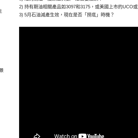
2) 持有期油相關產品如3097和3175，或美國上市的UC
生
3) 5月石油減產生效，現在是否「撈底」時機？
景