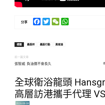
Facebook
Twitter
WeChat
WhatsApp
分享
標籤
聶振邦
聶股行動
黃竣渝
前一篇文章
張智威: 負油價不會長久
全球衛浴龍頭 Hansgro
高層訪港攜手代理 VS
2026-08-08