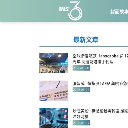
封面故
最新文章
全球衛浴龍頭 Hansgrohe 迎 1
周年 高層訪港攜手代理 ...
2026-08-08
張智威 : 恒指漲137點 藥明系
2026-08-07
炒旺美股 : 存儲股若再轉強 是
注好時機
2026-08-07