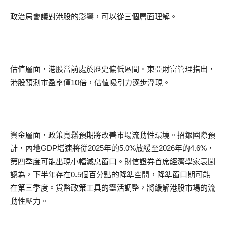
政治局會議對港股的影響，可以從三個層面理解。
估值層面，港股當前處於歷史偏低區間。東亞財富管理指出，
港股預測市盈率僅10倍，估值吸引力逐步浮現。
資金層面，政策寬鬆預期將改善市場流動性環境。招銀國際預
計，內地GDP增速將從2025年的5.0%放緩至2026年的4.6%，
第四季度可能出現小幅減息窗口。財信證券首席經濟學家袁闖
認為，下半年存在0.5個百分點的降準空間，降準窗口期可能
在第三季度。貨幣政策工具的靈活調整，將緩解港股市場的流
動性壓力。