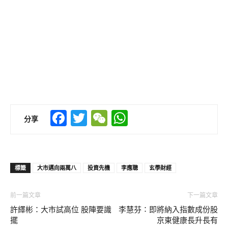
Facebook
Twitter
WeChat
WhatsApp
分享
標籤
大市邁向兩萬八
投資先機
李應聰
玄學財經
前一篇文章
下一篇文章
許繹彬：大市試高位 股陣要識
李慧芬∶即將納入指數成份股
擺
京東健康長升長有