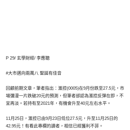
P 29/ 玄學財經/ 李應聰
#大市邁向兩萬八 聖誕有佳音
回顧前期文章，筆者指出：滙控(0005)在9月份跌至27.5元，市
場彌漫一片跌破20元的預測，但筆者郤認為滙控反彈在即，不
宜再淡。若持有至2021年，有機會升至40元左右水平。
11月25日，滙控已由9月23日低位27.5元，升至11月25日的
42.95元！有看此專欄的讀者，相信已經獲利不菲。