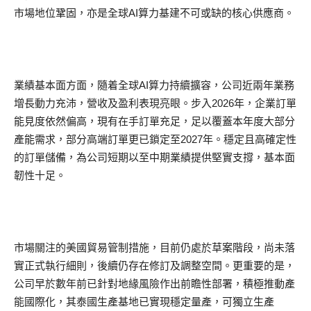
市場地位鞏固，亦是全球AI算力基建不可或缺的核心供應商。
業績基本面方面，隨着全球AI算力持續擴容，公司近兩年業務
增長動力充沛，營收及盈利表現亮眼。步入2026年，企業訂單
能見度依然偏高，現有在手訂單充足，足以覆蓋本年度大部分
產能需求，部分高端訂單更已鎖定至2027年。穩定且高確定性
的訂單儲備，為公司短期以至中期業績提供堅實支撐，基本面
韌性十足。
市場關注的美國貿易管制措施，目前仍處於草案階段，尚未落
實正式執行細則，後續仍存在修訂及調整空間。更重要的是，
公司早於數年前已針對地緣風險作出前瞻性部署，積極推動產
能國際化，其泰國生產基地已實現穩定量產，可獨立生產