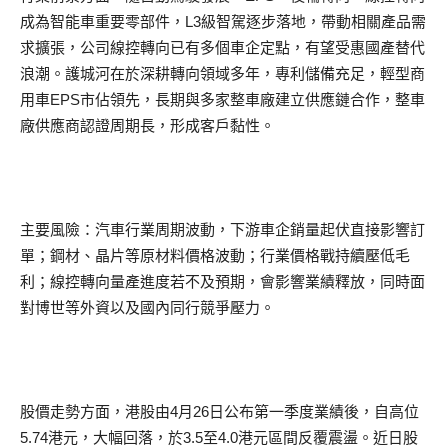
成為智能車重要零部件，L3級智駕逐步落地，帶動相關產品需
求擴張，公司線控轉向已有多個車企定點，有望受惠國產替代
浪潮。護城河在於深耕轉向領域多年，專利儲備充足，輕型商
用車EPS市佔領先，長期與多家整車廠建立供應鏈合作，整車
廠供應商認證周期長，形成客戶黏性。
主要風險：汽車行業周期波動，下游車企銷量起伏直接影響訂
單；鋼材、晶片等原材料價格波動；行業價格戰持續壓低毛
利；線控轉向量產進度若不及預期，會影響業績釋放，同時面
對博世等外資以及國內同行競爭壓力。
股價走勢方面，港股由4月26日公布第一季度業績後，自高位
5.74港元，大幅回落，於3.5至4.0港元區間反覆震盪。近日股