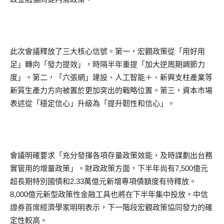
此次會議釋放了三大核心信號。第一，宏觀政策從「用好用
足」轉向「發力提效」，時隔半年重提「加大逆周期調節力
度」。第二，「六張網」建設、人工智能＋、新興支柱產業等
新質生產力方向被置於更加突出的戰略位置。第三，資本市場
表述從「穩定信心」升級為「提升韌性和信心」。
會議明確要求「充分發揮各項存量政策效能，及時謀劃出台務
實管用的增量政策」。財政政策方面，下半年尚有7,500億元
超長期特別國債和2.33萬億元新增專項債額度有待釋放。
8,000億元新型政策性金融工具也將在下半年集中投放。中信
證券首席經濟學家明明表示，下一階段宏觀政策協同發力的確
定性較高。