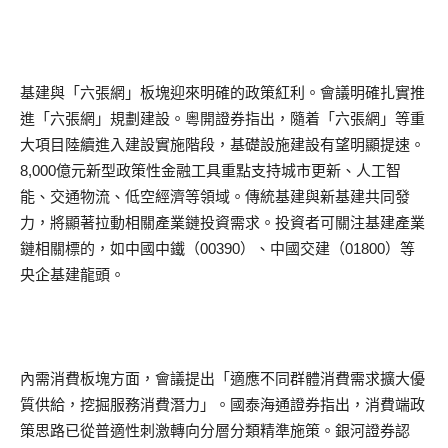
基建與「六張網」板塊迎來明確的政策紅利。會議明確扎實推
進「六張網」規劃建設。粵開證券指出，隨着「六張網」等重
大項目陸續進入建設實施階段，基礎設施建設有望明顯提速。
8,000億元新型政策性金融工具重點支持城市更新、人工智
能、交通物流、低空經濟等領域。傳統基建與新基建共同發
力，將顯著拉動相關產業鏈投資需求。投資者可關注基建產業
鏈相關標的，如中國中鐵（00390）、中國交建（01800）等
央企基建龍頭。
內需消費板塊方面，會議提出「適應不同群體消費需求擴大優
質供給，挖掘服務消費潛力」。國泰海通證券指出，消費端政
策思路已從普適性刺激轉向分層分類精準施策。銀河證券認