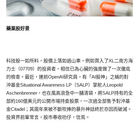
藥業股好景
科技股一如所料，股價上落如過山車，例如買入了XL二南方海
力士（07709）的投資者，相信已為心臟的強度做了一次徹底
的檢查。最近，連前OpenAI研究員，有「AI股神」之稱的對
沖基金Situational Awareness LP（SALP）掌舵人Leopold
Aschenbrenner，也在風高浪急中一舖清袋，將SALP持有的全
部約160億美元的公開市場持倉股票，一次過全部售予對沖基
金Citadel；其兩年來被不斷吹捧的暴升神話終於亦因而破滅。
投資界前輩常言，股市專收叻仔，信焉。