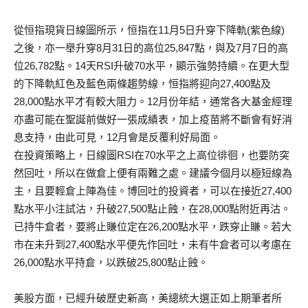
從恒指現貨日線圖所示，恒指在11月5日升穿下降軌(紫色線)
之後，亦一舉升穿8月31日的高位25,847點，與及7月7日的高
位26,782點。14天RSI升破70水平，顯示強勢持續。在更大型
的下降軌紅色及藍色兩條趨勢線，恒指將迎向27,400點及
28,000點水平才有較大阻力。12月份年結，通常各大基金經理
亦盡可能在聖誕前做好一張成績表，加上疫苗將不斷會有好消
息支持，由此可見，12月會是反覆利好局面。
在投資策略上，日線圖RSI在70水平之上高位徘徊，也要防突
然回吐，所以在做倉上便有兩難之處。建議今個月以極短線為
主，且要輕倉上陣為佳。博回吐的投資者，可以在接近27,400
點水平小注試沽，升破27,500點止蝕，在28,000點附近再沽。
已持牛倉者，要將止賺位定在26,200點水平，跌穿止賺。若大
市在未升到27,400點水平便先作回吐，未有牛倉者可以考慮在
26,000點水平持倉，以跌破25,800點止蝕。
美股方面，已經升破歷史新高，美總統大選正如上期筆者所