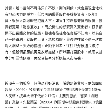
其實，股市當然不可能只升不跌，到時到候，就會展現出地球
有地心吸力的威力。低位吸納優質股作長線投資者，以年計
算，很多人都可輕易跑贏大市，如果手持派息慷慨的股份，投
資者更是「財息兼收」。而投機性的頻繁買入賣出者，很多都
逃不出長賭必輸的結局。投機者往往衰在貪勝不知輸，以為自
己一時得利，就股神上身，忽視風險，最後往往敵不過一次市
場大調整。失敗的投機，止蝕不到者，往往只好被迫長線持
有，但股價卻應該再見家鄉無望。所以要打贏股市，就須以基
本分析謹慎選股，再配合技術分析選擇入市時機。
近期有一個板塊，頻傳盈利好消息，說的是藥業股。例如四環
醫藥（00460）預期截至今年6月底止中期淨利不低於2.1億元
人民幣，按年大增不低於2.17倍，主要受惠於「醫美＋創新
藥」業務。先聲藥業（02096）則預期中期股東利潤約8.1億至