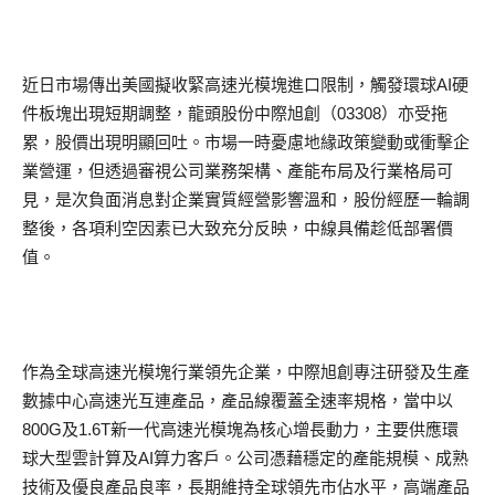
近日市場傳出美國擬收緊高速光模塊進口限制，觸發環球AI硬
件板塊出現短期調整，龍頭股份中際旭創（03308）亦受拖
累，股價出現明顯回吐。市場一時憂慮地緣政策變動或衝擊企
業營運，但透過審視公司業務架構、產能布局及行業格局可
見，是次負面消息對企業實質經營影響溫和，股份經歷一輪調
整後，各項利空因素已大致充分反映，中線具備趁低部署價
值。
作為全球高速光模塊行業領先企業，中際旭創專注研發及生產
數據中心高速光互連產品，產品線覆蓋全速率規格，當中以
800G及1.6T新一代高速光模塊為核心增長動力，主要供應環
球大型雲計算及AI算力客戶。公司憑藉穩定的產能規模、成熟
技術及優良產品良率，長期維持全球領先市佔水平，高端產品