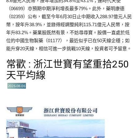
8.6億元人民幣，按年增加約34.8%至43.1%；連時代天使
（06699）亦預期中期淨利增長最多79%。此外，藥明康德
（02359）公布，截至今年6月30日止中期收入288.97億元人民
幣，按年升38.9%，並錄得經調整純利115.71億元人民幣，按
年升83.2%。藥業股既然有景，不妨尋尋寶。股價一直處於低
位的中國生物製藥（01177），最近似乎已在50天線企穩；如
能升穿20天線，相信可進一步挑戰10天線，投資者可予留意。
常歡 : 浙江世寶有望重拾250
天平均線
2026-08-06