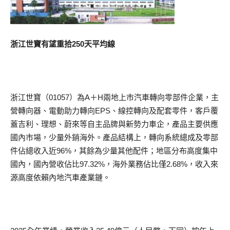
浙江世寶有望重拾250天平均線
浙江世寶（01057）為A＋H兩地上市汽車轉向零部件企業，主
營轉向器、電動助力轉向EPS、線控轉向及配套零件，客戶覆
蓋吉利、理想、蔚來等自主品牌與新勢力車企，產品主要供應
國內市場，少量外銷海外。產品結構上，轉向系統總成及零部
件佔總收入近96%，其餘為少量其他配件；地區分布高度集中
國內，國內營收佔比97.32%，海外業務佔比僅2.68%，收入來
源高度依賴內地汽車產業鏈。