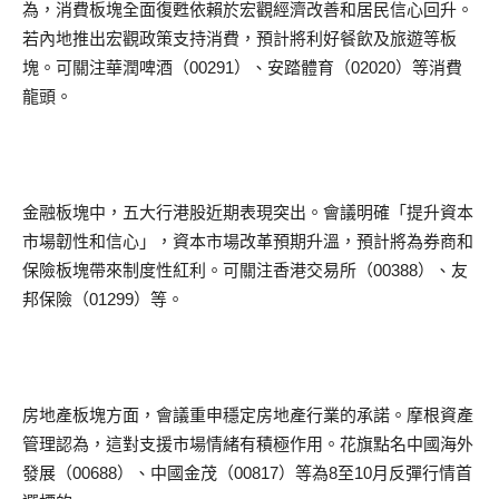
為，消費板塊全面復甦依賴於宏觀經濟改善和居民信心回升。
若內地推出宏觀政策支持消費，預計將利好餐飲及旅遊等板
塊。可關注華潤啤酒（00291）、安踏體育（02020）等消費
龍頭。
金融板塊中，五大行港股近期表現突出。會議明確「提升資本
市場韌性和信心」，資本市場改革預期升溫，預計將為券商和
保險板塊帶來制度性紅利。可關注香港交易所（00388）、友
邦保險（01299）等。
房地產板塊方面，會議重申穩定房地產行業的承諾。摩根資產
管理認為，這對支援市場情緒有積極作用。花旗點名中國海外
發展（00688）、中國金茂（00817）等為8至10月反彈行情首