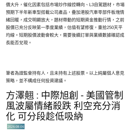
價大升，催化因素包括市場炒作線控轉向、L3自駕題材，市場
預期下半年新車型搭載公司產品，疊加港股汽車零部件板塊情
緒回暖，成交明顯放大，題材帶動的短期資金推動行情，之前
股價已充分反映第一季度業績，估值有望修復，重拾250天平
均線。短期股價波動會較大，需要後續訂單與業績數據確認成
長能否兌現。
筆者為證監會持有人，且未持有上述股票。以上純屬個人意見
策略，並不構成任何投資建議。
方澤翹 : 中際旭創 - 美國管制
風波屬情緒殺跌 利空充分消
化 可分段趁低吸納
2026-08-06