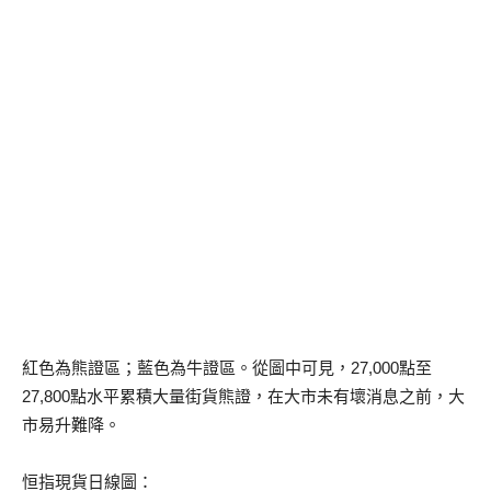
紅色為熊證區；藍色為牛證區。從圖中可見，27,000點至
27,800點水平累積大量街貨熊證，在大市未有壞消息之前，大
市易升難降。
恒指現貨日線圖：