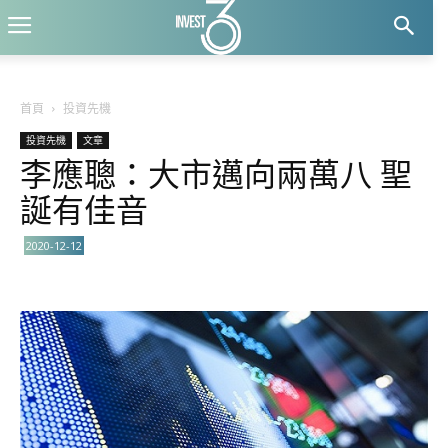
首頁
投資先機
投資先機
文章
李應聰：大市邁向兩萬八 聖
誕有佳音
2020-12-12