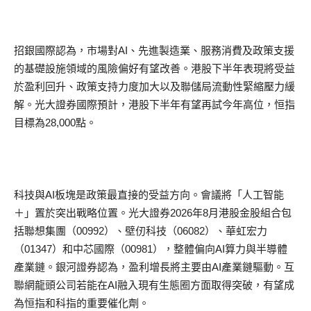
招銀國際認為，市場對AI、先進製造業、服務消費及政策支援
的基礎設施領域的風險偏好有望改善。港股下半年表現將受益
於盈利回升、政策支持力度加大以及聯儲局流動性緊縮壓力緩
解。光大證券國際預計，港股下半年有望再試今年高位，恒指
目標為28,000點。
科技與AI板塊是政策最直接的受益方向。會議將「人工智能
＋」置於突出戰略位置。光大證券2026年8月港股金股組合包
括聯想集團（00992）、壁仞科技（06082）、華虹宏力
（01347）和中芯國際（00981），整體偏向AI算力與半導體
產業鏈。銀河證券認為，盈利增長將主要由AI產業鏈驅動。互
聯網龍頭公司若能在AI融入現有生態圈方面取得突破，有望成
為恒指和科指的重要催化劑。