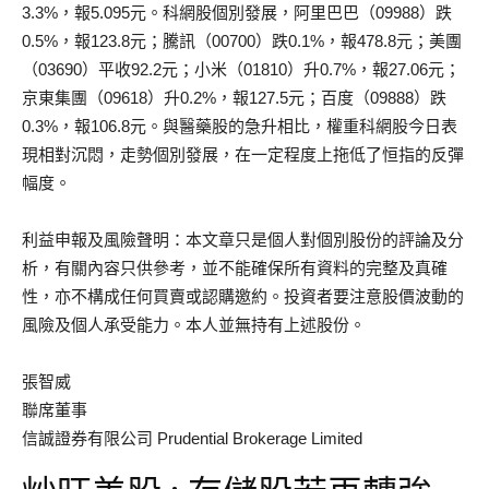
3.3%，報5.095元。科網股個別發展，阿里巴巴（09988）跌
0.5%，報123.8元；騰訊（00700）跌0.1%，報478.8元；美團
（03690）平收92.2元；小米（01810）升0.7%，報27.06元；
京東集團（09618）升0.2%，報127.5元；百度（09888）跌
0.3%，報106.8元。與醫藥股的急升相比，權重科網股今日表
現相對沉悶，走勢個別發展，在一定程度上拖低了恒指的反彈
幅度。
利益申報及風險聲明：本文章只是個人對個別股份的評論及分
析，有關內容只供參考，並不能確保所有資料的完整及真確
性，亦不構成任何買賣或認購邀約。投資者要注意股價波動的
風險及個人承受能力。本人並無持有上述股份。
張智威
聯席董事
信誠證券有限公司 Prudential Brokerage Limited