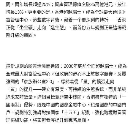
間，兩年增長超過25%；資產管理總值突破35萬億港元，按年
增長13%。更重要的是，香港超越瑞士，成為全球最大跨境財
富管理中心。這些數字背後，藏着一个更深刻的轉折——香港
正從「坐金礦」走向「造生態」，而首份五年規劃正是這場戰
略升級的藍圖。
這份規劃的願景清晰而進取：2030年底前全面超越瑞士，成為
全球最大財富管理中心。但政府的野心不止於數字競賽，反覆
強調的「家族辦公室2.0」，標誌着從「量」的擴張走向
「質」的提升——建立有深度、可持續的生態系統，而非單純
追求家辦數量。這個目標並非空中樓閣，香港擁有獨特的「一
國兩制」優勢，既是中國的國際金融中心，也是國際的中國門
戶。規劃特別強調對接國家「十五五」規劃，強化跨境財富管
理樞紐功能，將家辦發展提升到戰略層面。