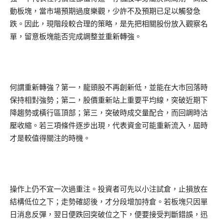
動板塊，當市場預期過度樂觀，少許不及預期已足以觸發急
跌。因此，現階段較合理的策略，是先把相關股份放入觀察名
單，留意板塊能否完成調整並重新轉強。
何謂重新轉強？第一，龍頭股不再創新低，並能在大市回落時
保持相對強勢；第二，股價重新站上重要平均線，突破近期下
降趨勢或橫行區頂部；第三，突破時成交量配合，而回調時沽
壓收縮。若三項條件逐步出現，代表資金可能重新流入，屆時
才是較值得關注的時機。
操作上仍不宜一次過重注。投資者可先以小注試倉，止損放在
結構低位之下；走勢確認後，才分段增加持倉。若板塊只因單
日消息反彈，翌日便跌回突破位之下，便要接受判斷錯誤，迅