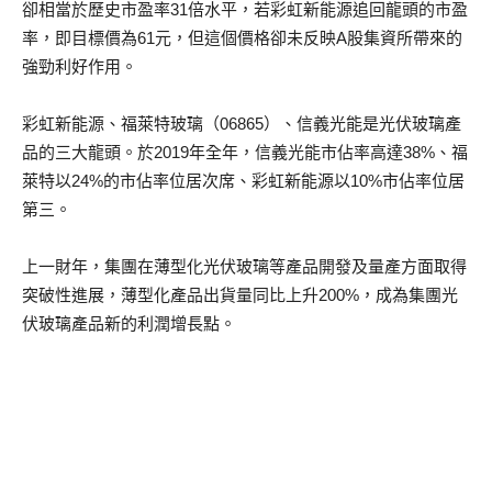
卻相當於歷史市盈率31倍水平，若彩虹新能源追回龍頭的市盈
率，即目標價為61元，但這個價格卻未反映A股集資所帶來的
強勁利好作用。
彩虹新能源、福萊特玻璃（06865）、信義光能是光伏玻璃產
品的三大龍頭。於2019年全年，信義光能市佔率高達38%、福
萊特以24%的市佔率位居次席、彩虹新能源以10%市佔率位居
第三。
上一財年，集團在薄型化光伏玻璃等產品開發及量產方面取得
突破性進展，薄型化產品出貨量同比上升200%，成為集團光
伏玻璃產品新的利潤增長點。