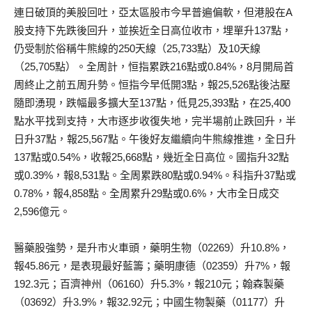
連日破頂的美股回吐，亞太區股市今早普遍偏軟，但港股在A
股支持下先跌後回升，並挨近全日高位收市，埋單升137點，
仍受制於俗稱牛熊線的250天線（25,733點）及10天線
（25,705點）。全周計，恒指累跌216點或0.84%，8月開局首
周終止之前五周升勢。恒指今早低開3點，報25,526點後沽壓
隨即湧現，跌幅最多擴大至137點，低見25,393點，在25,400
點水平找到支持，大市逐步收復失地，完半場前止跌回升，半
日升37點，報25,567點。午後好友繼續向牛熊線推進，全日升
137點或0.54%，收報25,668點，幾近全日高位。國指升32點
或0.39%，報8,531點。全周累跌80點或0.94%。科指升37點或
0.78%，報4,858點。全周累升29點或0.6%，大市全日成交
2,596億元。
醫藥股強勢，是升市火車頭，藥明生物（02269）升10.8%，
報45.86元，是表現最好藍籌；藥明康德（02359）升7%，報
192.3元；百濟神州（06160）升5.3%，報210元；翰森製藥
（03692）升3.9%，報32.92元；中國生物製藥（01177）升