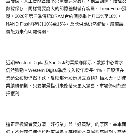
量硬碟。人工智能基建不只需要運算晶片，模型訓練、推理及
數據保存，同樣需要龐大的記憶體與儲存容量。TrendForce預
期，2026年第三季傳統DRAM合約價按季上升13%至18%，
NAND Flash亦料升10%至15%，反映供應仍然偏緊，廠商議
價能力未有明顯轉弱。
近期Western Digital及SanDisk的業績亦顯示，數據中心需求
仍然強勁。Western Digital季度收入按年增長44%，但股價在
業績公布後仍然下跌，反映部分股份過去累積升幅太大，即使
業績勝預期，只要前景指引未能帶來更大驚喜，市場仍可能選
擇獲利。
這正是投資者要分清「好行業」與「好買點」的原因。基本面
強，不代表任何價位都值得追。存儲股本身屬於高周期、高波