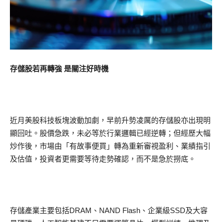
存儲股若再轉強 是關注好時機
近月美股科技板塊波動加劇，早前升勢凌厲的存儲股亦出現明
顯回吐。股價急跌，未必等於行業邏輯已經逆轉；但經歷大幅
炒作後，市場由「有故事便買」轉為重新審視盈利、業績指引
及估值，投資者更需要等待走勢確認，而不是急於撈底。
存儲產業主要包括DRAM、NAND Flash、企業級SSD及大容