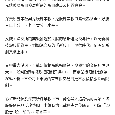
光伏玻璃項目發展所需的項目建設及運營資金。
深交所創業板與港股創業板，港股創業板質素較為參差，好股
只止十分一，甚至廿分一水平。
反觀，深交所創業板卻近於美股的納斯達克交易所，以高新科
技類股份為主，例如深交所的「新股王」寧德時代正是深交所
創業板上市。
其中最大誘因，可能是價格漲跌幅限制，令股份的交易彈性更
大。一般A股價格漲跌幅限制只得10%，而創業板限制比例為
20%，新上市公司上市後的首五個交易日更不設價格漲跌幅限
制。
彩虹新能源於深交所創業板上市，勢必是大追身價的開始，該
股股價已見反攻勢頭，中線有勢挑戰歷史高位56元，相當「20
股合1股」前的2.8元水平。