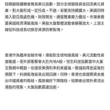
短期避險邏輯會推高美元指數，部分全球避險資金回流美元資
產，對大盤形成一定托底。不過，若衝突持續擴大，美國同時
捲入歐亞兩處危機，財政開支、通脹雙重壓力疊加，市場會擔
憂美國經濟滯脹風險，美股大盤整體波動會顯著放大，上漲主
線從科技成長切換至資源防禦板塊。
香港作為離岸金融市場，港股對全球地緣風險、美元流動性高
度敏感，受外部衝擊會大於內地A股。恒生科技指數當中大量
互聯網中概股，估值受美債利率約束最強，聯儲局降息延後的
預期下，科網板塊容易出現回調。同時，香港也是國際資本進
出中國資產的樞紐，風險偏好下降階段，短期會出現外資流出
港股的現象，大盤指數震盪加劇。