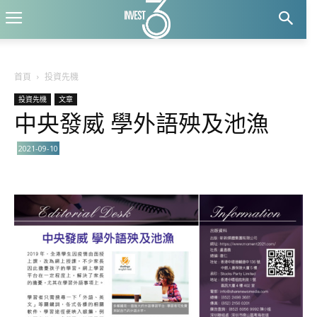
首頁
投資先機
投資先機
文章
中央發威 學外語殃及池漁
2021-09-10