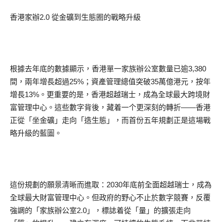
香港家辦2.0 從金礦到生態圈的戰略升級
根據去年底的數據顯示，香港單一家族辦公室數量已逾3,380
間，兩年增長超過25%；資產管理總值突破35萬億港元，按年
增長13%。更重要的是，香港超越瑞士，成為全球最大跨境財
富管理中心。這些數字背後，藏着一个更深刻的轉折——香港
正從「坐金礦」走向「造生態」，而首份五年規劃正是這場戰
略升級的藍圖。
這份規劃的願景清晰而進取：2030年底前全面超越瑞士，成為
全球最大財富管理中心。但政府的野心不止於數字競賽，反覆
強調的「家族辦公室2.0」，標誌着從「量」的擴張走向