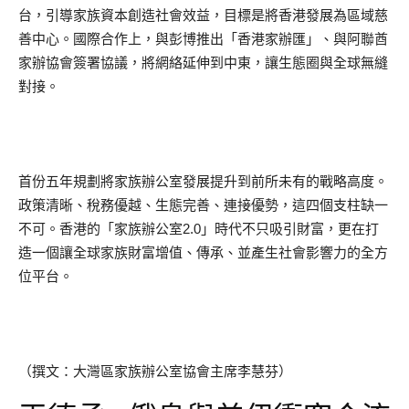
台，引導家族資本創造社會效益，目標是將香港發展為區域慈
善中心。國際合作上，與彭博推出「香港家辦匯」、與阿聯酋
家辦協會簽署協議，將網絡延伸到中東，讓生態圈與全球無縫
對接。
首份五年規劃將家族辦公室發展提升到前所未有的戰略高度。
政策清晰、稅務優越、生態完善、連接優勢，這四個支柱缺一
不可。香港的「家族辦公室2.0」時代不只吸引財富，更在打
造一個讓全球家族財富增值、傳承、並產生社會影響力的全方
位平台。
（撰文：大灣區家族辦公室協會主席李慧芬）