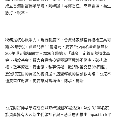
成立香港財富傳承學院，到舉辦「裕澤香江」高峰論壇，為生
態打下根基。
稅務是核心競爭力。現行制度下，合資格家族投資控權工具可
豁免利得稅，資產門檻2.4億港元，要求至少兩名全職僱員及
200萬港元營運開支。2026年將擴大「基金」定義涵蓋退休基
金、捐款基金；擴大合資格投資種類至境外不動產、碳排放
權、數字資產、貴金屬、私募債權；撤銷附帶交易5%門檻；
放寬特定目的實體免稅待遇。這些釋放的信號很明確：香港不
僅要留住財富，更要讓財富增值、傳承、創新。
香港財富傳承學院成立以來舉辦逾20場活動，吸引3,100名家
族資產擁有人及新生代領袖參與。慈善層面推出Impact Link平