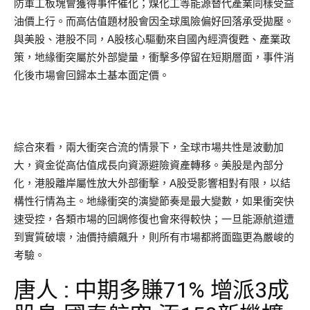
防軍工板塊會獲得事件催化；煤化工等能源替代產業同樣受益
油價上行。而高估值題材股會因全球風險偏好回落承受拋壓。
與美股、港股不同，A股核心驅動來自國內經濟復甦、產業政
策，地緣衝突屬於外部變量，衝擊多停留在短期層面，事件消
化後市場會回歸本土基本面定價。
綜合來看，兩大衝突合流的情景下，全球市場共性是波動加
大，資金從高估值成長向資源避險資產轉移。美股是內部分
化，港股離岸屬性放大外部衝擊，A股受影響相對有限，以結
構性行情為主。地緣衝突的演變節奏是最大變數，如果衝突快
速受控，各類市場的回調修復也會來得較快；一旦能源航道遭
到實質破壞，油價持續飆升，則所有市場都將面臨更為嚴峻的
考驗。
唐人 : 中期多賺71% 增派3成