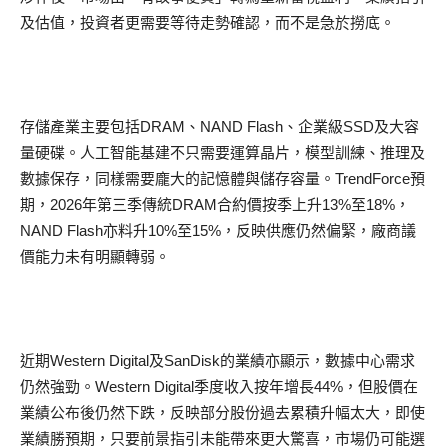
及估值，投資者更需要等待走勢確認，而不是急於撈底。
存儲產業主要包括DRAM、NAND Flash、企業級SSD及大容
量硬碟。人工智能基建不只需要運算晶片，模型訓練、推理及
數據保存，同樣需要龐大的記憶體與儲存容量。TrendForce預
期，2026年第三季傳統DRAM合約價按季上升13%至18%，
NAND Flash亦料升10%至15%，反映供應仍然偏緊，廠商議
價能力未有明顯轉弱。
近期Western Digital及SanDisk的業績亦顯示，數據中心需求
仍然強勁。Western Digital季度收入按年增長44%，但股價在
業績公布後仍然下跌，反映部分股份過去累積升幅太大，即使
業績勝預期，只要前景指引未能帶來更大驚喜，市場仍可能選