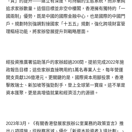
「質」的提升——建立有深度、可持續的生態系統，而非單純
追求家辦數量。這個目標並非空中樓閣，香港擁有獨特的「一
國兩制」優勢，既是中國的國際金融中心，也是國際的中國門
戶。規劃特別強調對接國家「十五五」規劃，強化跨境財富管
理樞紐功能，將家辦發展提升到戰略層面。
經投資推廣署協助落戶的家辦超過200間，提前完成2022年施
政報告目標；這些家辦直接聘用約1萬名專業人士，每年營運
開支貢獻126億港元。更關鍵的是，國際資本用腳投票，香港
擊敗瑞士、新加坡等強勁對手，登上全球第一寶座。這不單是
資本匯聚，更是高增值就業和經濟活力的源頭。
2023年3月，《有關香港發展家族辦公室業務的政策宣言》推
出八項措施，從稅務寬減、優化「新資本投資者入境計劃」、