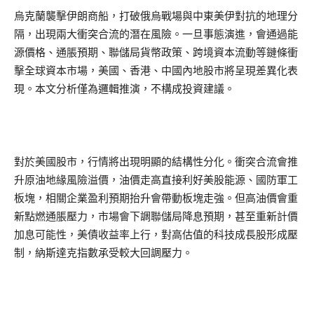
烏克蘭襲擊伊朗商船，打破俄烏戰場與中東美伊對抗的地理分
隔，出現兩大衝突合流的潛在風險。一旦事態演進，會通過能
源價格、通脹預期、聯儲局貨幣政策、跨境資本流動等鏈條衝
擊全球資本市場，美國、香港、中國內地股市將呈現差異化表
現。本文分析僅為邏輯推演，不構成投資建議。
對於美國股市，行情將出現明顯的結構性分化。衝突合流會推
升原油地緣風險溢價，油價走高直接利好美股能源、國防軍工
板塊，相關企業盈利預期抬升會帶動板塊走強。但高油價會重
新點燃通脹壓力，市場會下調聯儲局降息預期，甚至重新計價
加息可能性，美債收益率上行，對高估值的科技成長股形成壓
制，納斯達克指數承受較大回調壓力。