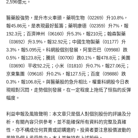
2,596億元。
醫藥股強勢，是升市火車頭，藥明生物（02269）升10.8%，
報45.86元，是表現最好藍籌；藥明康德（02359）升7%，報
192.3元；百濟神州（06160）升5.3%，報210元；翰森製藥
（03692）升3.9%，報32.92元；中國生物製藥（01177）升
3.3%，報5.095元。科網股個別發展，阿里巴巴（09988）跌
0.5%，報123.8元；騰訊（00700）跌0.1%，報478.8元；美團
（03690）平收92.2元；小米（01810）升0.7%，報27.06元；
京東集團（09618）升0.2%，報127.5元；百度（09888）跌
0.3%，報106.8元。與醫藥股的急升相比，權重科網股今日表
現相對沉悶，走勢個別發展，在一定程度上拖低了恒指的反彈
幅度。
利益申報及風險聲明：本文章只是個人對個別股份的評論及分
析，有關內容只供參考，並不能確保所有資料的完整及真確
性，亦不構成任何買賣或認購邀約。投資者要注意股價波動的
風險及個人承受能力。本人並無持有上述股份。