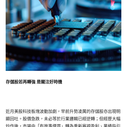
存儲股若再轉強 是關注好時機
近月美股科技板塊波動加劇，早前升勢凌厲的存儲股亦出現明
顯回吐。股價急跌，未必等於行業邏輯已經逆轉；但經歷大幅
炒作後，市場由「有故事便買」轉為重新審視盈利、業績指引