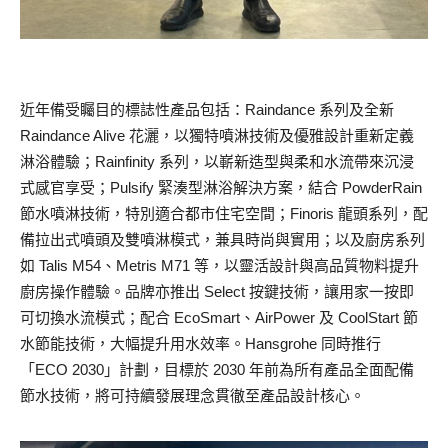
近年備受矚目的標誌性產品包括：Raindance 系列及全新
Raindance Alive 花灑，以獨特噴淋技術及優雅設計重新定義
淋浴體驗；Rainfinity 系列，以嶄新造型與柔和水流帶來沉浸
式感官享受；Pulsify 緊湊型淋浴解決方案，結合 PowderRain
節水噴淋技術，特別適合都市住宅空間；Finoris 龍頭系列，配
備拉出式噴頭及雙噴淋模式，兼具時尚與實用；以及廚房系列
如 Talis M54、Metris M71 等，以靈活設計與高品質物料提升
廚房操作體驗。品牌亦推出 Select 按鍵技術，讓用家一按即
可切換水流模式；配合 EcoSmart、AirPower 及 CoolStart 節
水節能技術，大幅提升用水效率。Hansgrohe 同時推行
「ECO 2030」計劃，目標於 2030 年前為所有產品全面配備
節水技術，將可持續發展理念貫徹至產品設計核心。