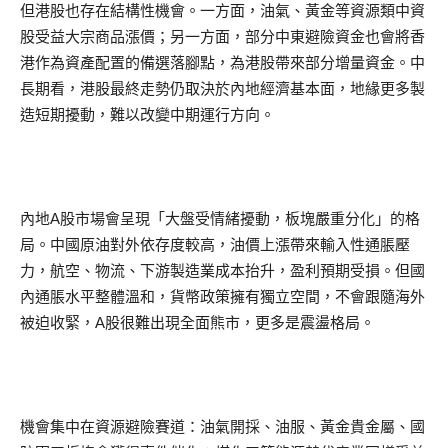
但港股也存在結構性機會。一方面，油氣、黃金等資源類中資
股受益大宗商品漲價；另一方面，部分中東避險資金也會將香
港作為資產配置的備選落腳點，為港股帶來部分增量資金。中
長期看，港股最終走勢仍取決於內地經濟基本面，地緣更多製
造短期擾動，難以改變中期運行方向。
內地A股市場會呈現「大盤受情緒擾動，板塊嚴重分化」的格
局。中國原油對外依存度較高，油價上漲帶來輸入性通脹壓
力，航空、物流、下游製造業成本抬升，盈利預期受損。但國
內通脹水平整體溫和，貨幣政策擁有獨立空間，不會跟隨海外
被迫收緊，A股很難出現全面熊市，更多是震盪格局。
機會集中在資源避險賽道：油氣開採、油服、黃金貴金屬、國