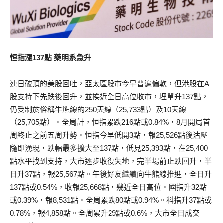
恒指漲137點 藥明系急升
連日破頂的美股回吐，亞太區股市今早普遍偏軟，但港股在A
股支持下先跌後回升，並挨近全日高位收市，埋單升137點，
仍受制於俗稱牛熊線的250天線（25,733點）及10天線
（25,705點）。全周計，恒指累跌216點或0.84%，8月開局首
周終止之前五周升勢。恒指今早低開3點，報25,526點後沽壓
隨即湧現，跌幅最多擴大至137點，低見25,393點，在25,400
點水平找到支持，大市逐步收復失地，完半場前止跌回升，半
日升37點，報25,567點。午後好友繼續向牛熊線推進，全日升
137點或0.54%，收報25,668點，幾近全日高位。國指升32點
或0.39%，報8,531點。全周累跌80點或0.94%。科指升37點或
0.78%，報4,858點。全周累升29點或0.6%，大市全日成交