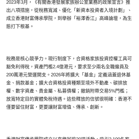
2023年3月，《有關香港發展家族辦公室業務的政策宣言》推
出八項措施，從稅務寬減、優化「新資本投資者入境計劃」、
成立香港財富傳承學院，到舉辦「裕澤香江」高峰論壇，為生
態打下根基。
稅務是核心競爭力。現行制度下，合資格家族投資控權工具可
豁免利得稅，資產門檻2.4億港元，要求至少兩名全職僱員及
200萬港元營運開支。2026年將擴大「基金」定義涵蓋退休基
金、捐款基金；擴大合資格投資種類至境外不動產、碳排放
權、數字資產、貴金屬、私募債權；撤銷附帶交易5%門檻；
放寬特定目的實體免稅待遇。這些釋放的信號很明確：香港不
僅要留住財富，更要讓財富增值、傳承、創新。