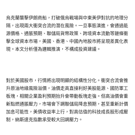
烏克蘭襲擊伊朗商船，打破俄烏戰場與中東美伊對抗的地理分
隔，出現兩大衝突合流的潛在風險。一旦事態演進，會通過能
源價格、通脹預期、聯儲局貨幣政策、跨境資本流動等鏈條衝
擊全球資本市場，美國、香港、中國內地股市將呈現差異化表
現。本文分析僅為邏輯推演，不構成投資建議。
對於美國股市，行情將出現明顯的結構性分化。衝突合流會推
升原油地緣風險溢價，油價走高直接利好美股能源、國防軍工
板塊，相關企業盈利預期抬升會帶動板塊走強。但高油價會重
新點燃通脹壓力，市場會下調聯儲局降息預期，甚至重新計價
加息可能性，美債收益率上行，對高估值的科技成長股形成壓
制，納斯達克指數承受較大回調壓力。