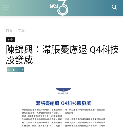
首頁
文章
文章
陳錦興：滯脹憂慮退 Q4科技
股發威
2021-11-08