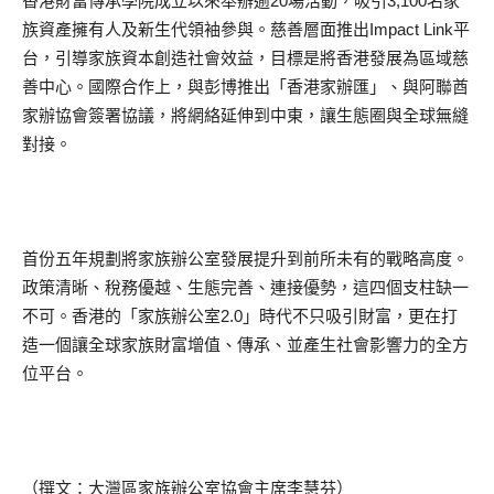
香港財富傳承學院成立以來舉辦逾20場活動，吸引3,100名家
族資產擁有人及新生代領袖參與。慈善層面推出Impact Link平
台，引導家族資本創造社會效益，目標是將香港發展為區域慈
善中心。國際合作上，與彭博推出「香港家辦匯」、與阿聯酋
家辦協會簽署協議，將網絡延伸到中東，讓生態圈與全球無縫
對接。
首份五年規劃將家族辦公室發展提升到前所未有的戰略高度。
政策清晰、稅務優越、生態完善、連接優勢，這四個支柱缺一
不可。香港的「家族辦公室2.0」時代不只吸引財富，更在打
造一個讓全球家族財富增值、傳承、並產生社會影響力的全方
位平台。
（撰文：大灣區家族辦公室協會主席李慧芬）