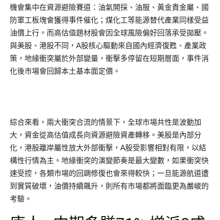
機會集中在資源避險賽道：油氣開採、油服、黃金貴金屬、國
防軍工板塊會獲得事件催化；煤化工等能源替代產業同樣受益
油價上行。而高估值題材股會因全球風險偏好回落承受拋壓。
與美股、港股不同，A股核心驅動來自國內經濟復甦、產業政
策，地緣衝突屬於外部變量，衝擊多停留在短期層面，事件消
化後市場會回歸本土基本面定價。
綜合來看，兩大衝突合流的情景下，全球市場共性是波動加
大，資金從高估值成長向資源避險資產轉移。美股是內部分
化，港股離岸屬性放大外部衝擊，A股受影響相對有限，以結
構性行情為主。地緣衝突的演變節奏是最大變數，如果衝突快
速受控，各類市場的回調修復也會來得較快；一旦能源航道遭
到實質破壞，油價持續飆升，則所有市場都將面臨更為嚴峻的
考驗。