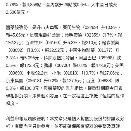
0.78%，報4,858點。全周累升29點或0.6%，大市全日成交
2,596億元。
醫藥股強勢，是升市火車頭，藥明生物（02269）升10.8%，
報45.86元，是表現最好藍籌；藥明康德（02359）升7%，報
192.3元；百濟神州（06160）升5.3%，報210元；翰森製藥
（03692）升3.9%，報32.92元；中國生物製藥（01177）升
3.3%，報5.095元。科網股個別發展，阿里巴巴（09988）跌
0.5%，報123.8元；騰訊（00700）跌0.1%，報478.8元；美團
（03690）平收92.2元；小米（01810）升0.7%，報27.06元；
京東集團（09618）升0.2%，報127.5元；百度（09888）跌
0.3%，報106.8元。與醫藥股的急升相比，權重科網股今日表
現相對沉悶，走勢個別發展，在一定程度上拖低了恒指的反彈
幅度。
利益申報及風險聲明：本文章只是個人對個別股份的評論及分
析，有關內容只供參考，並不能確保所有資料的完整及真確