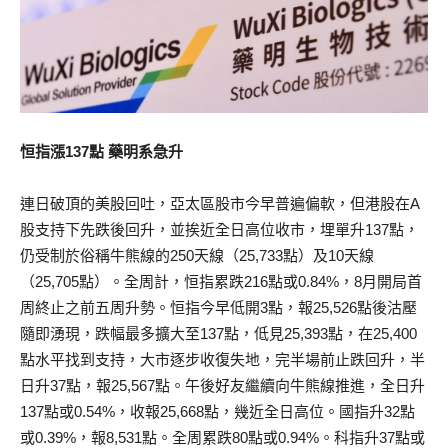
恒指漲137點 藥明系急升
連日破頂的美股回吐，亞太區股市今早普遍偏軟，但港股在A
股支持下先跌後回升，並挨近全日高位收市，埋單升137點，
仍受制於俗稱牛熊線的250天線（25,733點）及10天線
（25,705點）。全周計，恒指累跌216點或0.84%，8月開局首
周終止之前五周升勢。恒指今早低開3點，報25,526點後沽壓
隨即湧現，跌幅最多擴大至137點，低見25,393點，在25,400
點水平找到支持，大市逐步收復失地，完半場前止跌回升，半
日升37點，報25,567點。午後好友繼續向牛熊線推進，全日升
137點或0.54%，收報25,668點，幾近全日高位。國指升32點
或0.39%，報8,531點。全周累跌80點或0.94%。科指升37點或