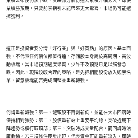
業績公布後仍然下跌，反映部分股份過去累積升幅太大，即使
業績勝預期，只要前景指引未能帶來更大驚喜，市場仍可能選
擇獲利。
這正是投資者要分清「好行業」與「好買點」的原因。基本面
強，不代表任何價位都值得追。存儲股本身屬於高周期、高波
動板塊，當市場預期過度樂觀，少許不及預期已足以觸發急
跌。因此，現階段較合理的策略，是先把相關股份放入觀察名
單，留意板塊能否完成調整並重新轉強。
何謂重新轉強？第一，龍頭股不再創新低，並能在大市回落時
保持相對強勢；第二，股價重新站上重要平均線，突破近期下
降趨勢或橫行區頂部；第三，突破時成交量配合，而回調時沽
壓收縮。若三項條件逐步出現，代表資金可能重新流入，屆時