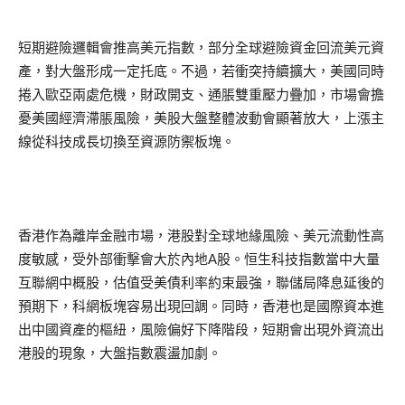
短期避險邏輯會推高美元指數，部分全球避險資金回流美元資
產，對大盤形成一定托底。不過，若衝突持續擴大，美國同時
捲入歐亞兩處危機，財政開支、通脹雙重壓力疊加，市場會擔
憂美國經濟滯脹風險，美股大盤整體波動會顯著放大，上漲主
線從科技成長切換至資源防禦板塊。
香港作為離岸金融市場，港股對全球地緣風險、美元流動性高
度敏感，受外部衝擊會大於內地A股。恒生科技指數當中大量
互聯網中概股，估值受美債利率約束最強，聯儲局降息延後的
預期下，科網板塊容易出現回調。同時，香港也是國際資本進
出中國資產的樞紐，風險偏好下降階段，短期會出現外資流出
港股的現象，大盤指數震盪加劇。