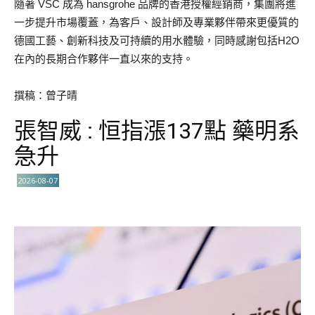
隨著 VSC 成為 hansgrohe 品牌的香港授權經銷商，集團將進
一步提升市場覆蓋，為客戶、設計師及專業夥伴帶來更優質的
德國工藝、創新科技及可持續的用水體驗，同時感謝包括H2O
在內的長期合作夥伴一直以來的支持。
撰稿：曾子晴
張智威 : 恒指漲137點 藥明系
急升
2026-08-07