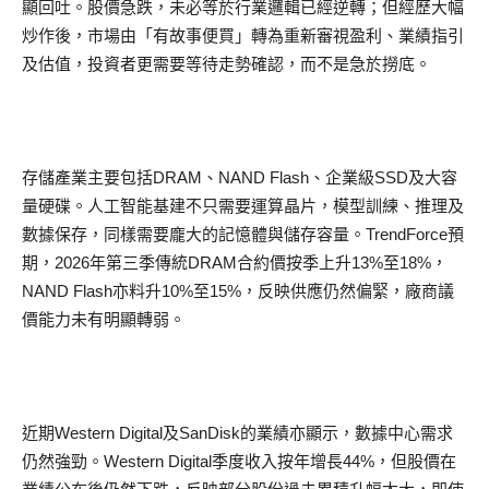
顯回吐。股價急跌，未必等於行業邏輯已經逆轉；但經歷大幅
炒作後，市場由「有故事便買」轉為重新審視盈利、業績指引
及估值，投資者更需要等待走勢確認，而不是急於撈底。
存儲產業主要包括DRAM、NAND Flash、企業級SSD及大容
量硬碟。人工智能基建不只需要運算晶片，模型訓練、推理及
數據保存，同樣需要龐大的記憶體與儲存容量。TrendForce預
期，2026年第三季傳統DRAM合約價按季上升13%至18%，
NAND Flash亦料升10%至15%，反映供應仍然偏緊，廠商議
價能力未有明顯轉弱。
近期Western Digital及SanDisk的業績亦顯示，數據中心需求
仍然強勁。Western Digital季度收入按年增長44%，但股價在