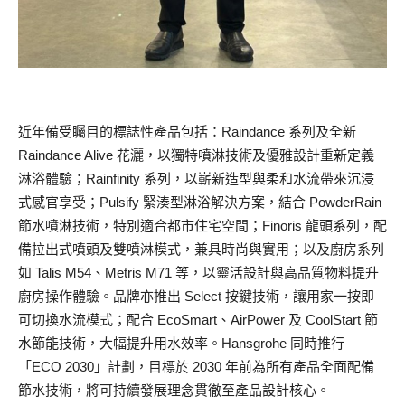
近年備受矚目的標誌性產品包括：Raindance 系列及全新
Raindance Alive 花灑，以獨特噴淋技術及優雅設計重新定義
淋浴體驗；Rainfinity 系列，以嶄新造型與柔和水流帶來沉浸
式感官享受；Pulsify 緊湊型淋浴解決方案，結合 PowderRain
節水噴淋技術，特別適合都市住宅空間；Finoris 龍頭系列，配
備拉出式噴頭及雙噴淋模式，兼具時尚與實用；以及廚房系列
如 Talis M54、Metris M71 等，以靈活設計與高品質物料提升
廚房操作體驗。品牌亦推出 Select 按鍵技術，讓用家一按即
可切換水流模式；配合 EcoSmart、AirPower 及 CoolStart 節
水節能技術，大幅提升用水效率。Hansgrohe 同時推行
「ECO 2030」計劃，目標於 2030 年前為所有產品全面配備
節水技術，將可持續發展理念貫徹至產品設計核心。