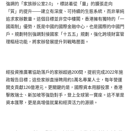
強調的「家族辦公室2.0」，標誌着從「量」的擴張走向
「質」的提升——建立有深度、可持續的生態系統，而非單純
追求家辦數量。這個目標並非空中樓閣，香港擁有獨特的「一
國兩制」優勢，既是中國的國際金融中心，也是國際的中國門
戶。規劃特別強調對接國家「十五五」規劃，強化跨境財富管
理樞紐功能，將家辦發展提升到戰略層面。
經投資推廣署協助落戶的家辦超過200間，提前完成2022年施
政報告目標；這些家辦直接聘用約1萬名專業人士，每年營運
開支貢獻126億港元。更關鍵的是，國際資本用腳投票，香港
擊敗瑞士、新加坡等強勁對手，登上全球第一寶座。這不單是
資本匯聚，更是高增值就業和經濟活力的源頭。