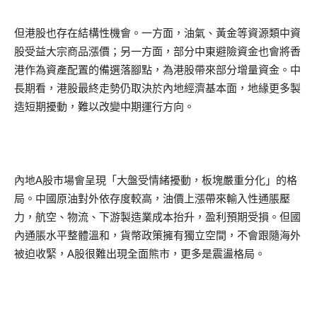
但港股也存在結構性機會。一方面，油氣、黃金等資源類中資
股受益大宗商品漲價；另一方面，部分中東避險資金也會將香
港作為資產配置的備選落腳點，為港股帶來部分增量資金。中
長期看，港股最終走勢仍取決於內地經濟基本面，地緣更多製
造短期擾動，難以改變中期運行方向。
內地A股市場會呈現「大盤受情緒擾動，板塊嚴重分化」的格
局。中國原油對外依存度較高，油價上漲帶來輸入性通脹壓
力，航空、物流、下游製造業成本抬升，盈利預期受損。但國
內通脹水平整體溫和，貨幣政策擁有獨立空間，不會跟隨海外
被迫收緊，A股很難出現全面熊市，更多是震盪格局。