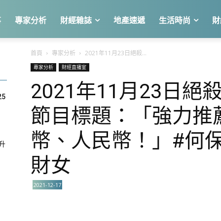
事
專家分析
財經雜誌
地產速遞
生活時尚
財
首頁
專家分析
2021年11月23日絕殺...
專家分析
財經直播室
2021年11月23日
25
節目標題：「強力推
幣、人民幣！」#何保
急升
財女
2021-12-17
關