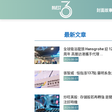
封面故
最新文章
全球衛浴龍頭 Hansgrohe 迎 1
周年 高層訪港攜手代理 ...
2026-08-08
張智威 : 恒指漲137點 藥明系
2026-08-07
炒旺美股 : 存儲股若再轉強 是
注好時機
2026-08-07