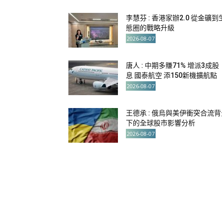
李慧芬 : 香港家辦2.0 從金礦到
態圈的戰略升級
2026-08-07
唐人 : 中期多賺71% 增派3成股
息 國泰航空 添150新機擴航點
2026-08-07
王德承 : 俄烏與美伊衝突合流背
下的全球股市影響分析
2026-08-07