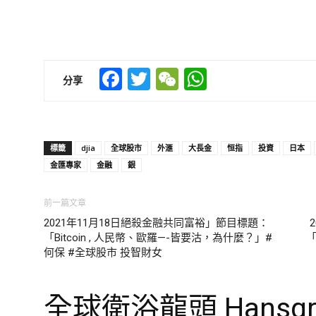
Facebook
Twitter
WeChat
WhatsApp
分享
標籤
djia
全球股市
外滙
大長金
恒指
投資
日本
金匯專家
金融
銀
前一篇文章
2021年11月18日絕殺金融共同富裕」節目標題：
「Bitcoin , 人民幣、歐羅—-皆要沽，為什麼？」#
「
何保 #全球股市 投智財女
全球衛浴龍頭 Hansgro