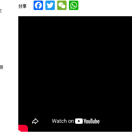
Facebook
Twitter
WeChat
WhatsApp
分享
生
景