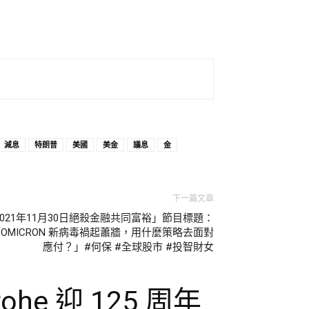
減息
特朗普
美國
美金
議息
金
下一篇文章
2021年11月30日絕殺金融共同富裕」節目標題：
OMICRON 新病毒禍起蕭牆，用什麼策略去面對
應付？」#何保 #全球股市 #投智財女
he 迎 125 周年