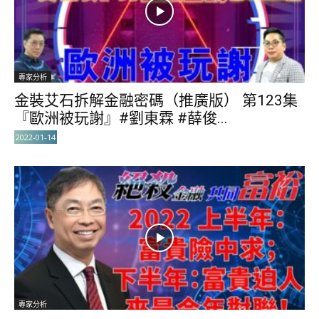
專家分析
金裝艾石拆解金融密碼（推廣版） 第123集
『歐洲被玩謝』#劉東霖 #薛俊...
2022-01-14
專家分析