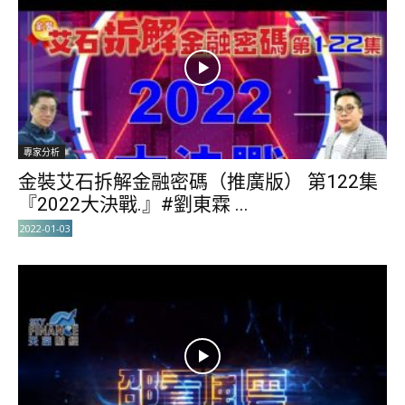
專家分析
金裝艾石拆解金融密碼（推廣版） 第122集
『2022大決戰.』#劉東霖 ...
2022-01-03