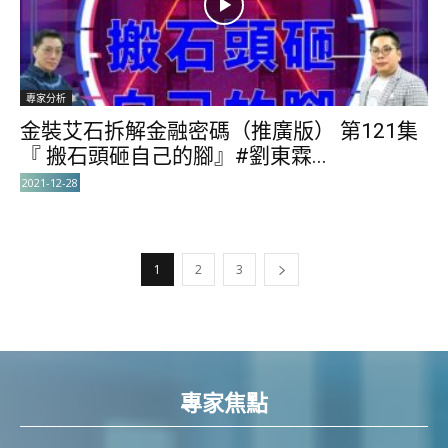
專家分析
金裝艾石拆解金融密碼（推廣版） 第121集
『 搬石頭砸自己的腳』#劉東霖...
2021-12-28
1
2
3
專家焦點