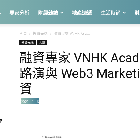
事
專家分析
財經雜誌
地產速遞
生活時尚
財
首頁
投資先機
融資專家 VNHK Aca...
投資先機
文章
融資專家 VNHK Ac
股
路演與 Web3 Marketi
資
2022-11-16
平