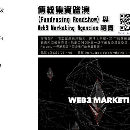
風波
何
滙