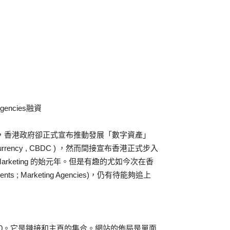
Agencies融資
g 時，香港政府卻正式宣布推動發展「數字資產」
ital currency , CBDC ) ，然而間接宣布香港正式步入
rketing 的始元年。但是有趣的尤如今次在香
 ; Marketing Agencies)，仍有待能夠追上
Web 1.0。它是鏈接和主頁的集合。網站的佈局是單面