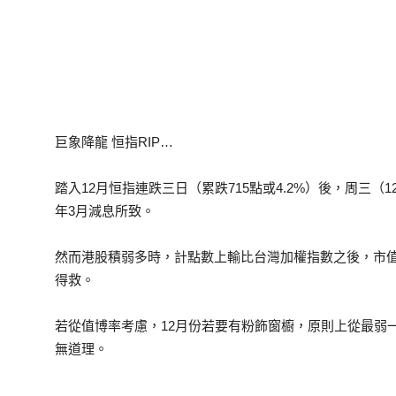
巨象降龍 恒指RIP…
踏入12月恒指連跌三日（累跌715點或4.2%）後，周三
年3月減息所致。
然而港股積弱多時，計點數上輸比台灣加權指數之後，市
得救。
若從值博率考慮，12月份若要有粉飾窗櫥，原則上從最弱
無道理。