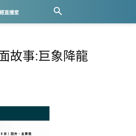
經直播室
封面故事:巨象降龍