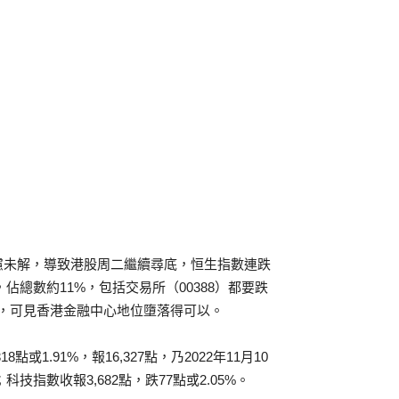
慮未解，導致港股周二繼續尋底，恒生指數連跌
佔總數約11%，包括交易所（00388）都要跌
越，可見香港金融中心地位墮落得可以。
或1.91%，報16,327點，乃2022年11月10
科技指數收報3,682點，跌77點或2.05%。