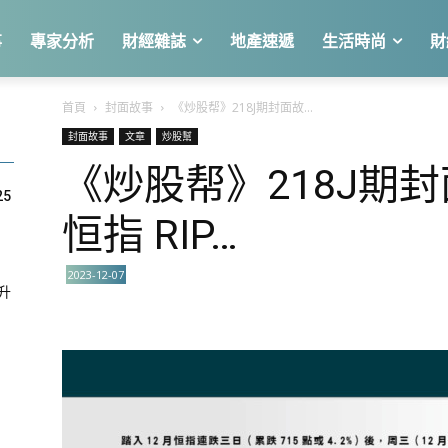
事
專家分析
財經雜誌
地產速遞
生活時尚
財
首頁
封面故事
《炒股帮》218J期封面故...
封面故事
文章
炒股幫
《炒股帮》218J期
25
恒指 RIP…
2023-12-07
急升
關