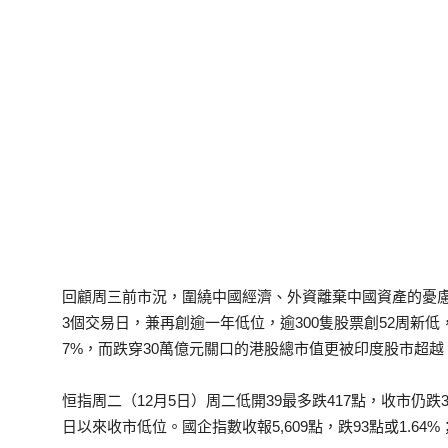
回顧周三前市況，圍繞中國經濟、外資離棄中國資產的憂
3個交易日，兼再創逾一年低位，逾300隻股票創52周新低，
7%，而跌穿30萬億元關口的港股總市值更被印度股市超
恒指周二（12月5日）周二低開39最多跌417點，收市仍跌318點
日以來收市低位。國企指數收報5,609點，跌93點或1.64%；