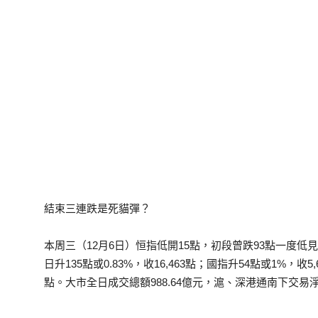
結束三連跌是死貓彈？
本周三（12月6日）恒指低開15點，初段曾跌93點一度低見16
日升135點或0.83%，收16,463點；國指升54點或1%，收5
點。大市全日成交總額988.64億元，滬、深港通南下交易淨流