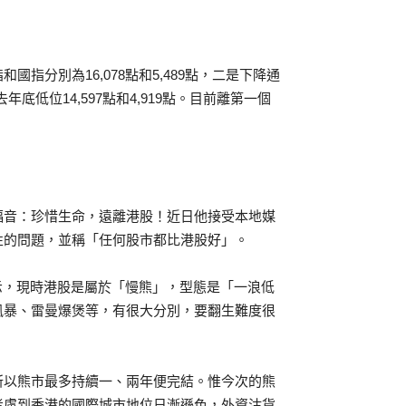
指分別為16,078點和5,489點，二是下降通
年底低位14,597點和4,919點。目前離第一個
福音：珍惜生命，遠離港股！近日他接受本地媒
性的問題，並稱「任何股市都比港股好」。
示，現時港股是屬於「慢熊」，型態是「一浪低
風暴、雷曼爆煲等，有很大分別，要翻生難度很
所以熊市最多持續一、兩年便完結。惟今次的熊
考慮到香港的國際城市地位日漸遜色，外資沽貨