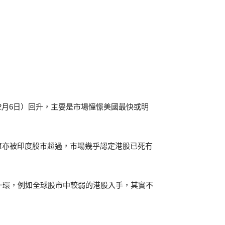
（12月6日）回升，主要是市場憧憬美國最快或明
值亦被印度股市超過，市場幾乎認定港股已死冇
一環，例如全球股市中較弱的港股入手，其實不