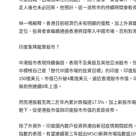
走人後也未必回來。他預計，這一浪熊市的持續時間會較
林一鳴解釋，香港目前經濟仍未有明顯的復甦，加上外資
定位、投資者會繼續通過香港將錢帶入中國市場，否則對
印度象降龍靠股市？
中港股市表現持續偏弱，表現不及美股及其他亞洲股市，恒
中標榜自己是「替代中國市場的投資目標」的印度，印度
150億美元，市值已升破4萬億美元，逼近香港股市市值。印度
無前例連續8年上漲。
然而港股截至周二於年內累計跌幅達17.5%，加上新股市
馳下，促使港股市值與印度股市市值的差距收窄。
除了外資外，印度國內散戶投資熱潮自新冠疫情期間起飛，
指數的表現，有望連續第三年超出MSCI新興市場指數逾1