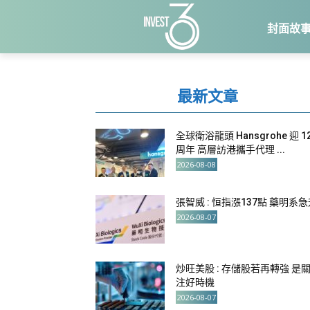
封面故
最新文章
全球衛浴龍頭 Hansgrohe 迎 1
周年 高層訪港攜手代理 ...
2026-08-08
張智威 : 恒指漲137點 藥明系
2026-08-07
炒旺美股 : 存儲股若再轉強 是
注好時機
2026-08-07