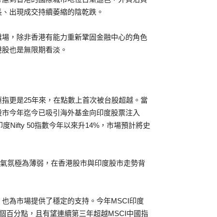
長、出現成交持續萎縮的陰乾跌。
離場，除非香港有能力重新鞏固金融中心的角色
港股也是無限期看淡。
指更是25年來，在點數上首次被台股超越。當
股市今年迄今已吸引海外基金向印度股票注入
Nifty 50指數今年以來升14%，市場預計將史
場氣氛極為薄弱，在香港股市與印度股市走勢背
也為市場提供了穩定的支持。今年MSCI印度
0個百分點，且有望連續第三年超越MSCI中國指