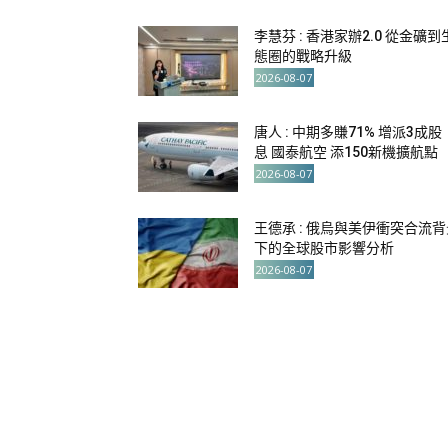
李慧芬 : 香港家辦2.0 從金礦到
態圈的戰略升級
2026-08-07
唐人 : 中期多賺71% 增派3成股
息 國泰航空 添150新機擴航點
2026-08-07
王德承 : 俄烏與美伊衝突合流背
下的全球股市影響分析
2026-08-07