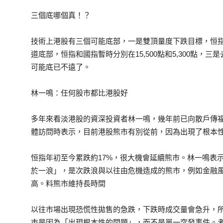
三個底哪個真！？
技術上港股有三個可能底部，一是雙頂量度下跌目標，恒指和國
道底部，恒指和國指暫時分別在15,500點和5,300點，三是去
可能底已不遠了。
林一鳴：任何股市都比港股好
多年來看淡港股的資深投資者林一鳴，幾年前已向散戶傳
體訪問時表示，目前港股熊市有別從前，因為出現了根本
恒指年初至今累跌約17%，很大機會延續熊市。林一鳴表
於一浪」，是次跌浪與以往由危機造成的熊市，例如金融
高。料熊市維持長時間
以往市場出現恐慌性拋售的急跌，下跌時成交量會急升，
市是因為「出現根本性的問題」，而不是單一突發事件。