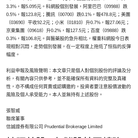
3.3%，報5.095元。科網股個別發展，阿里巴巴（09988）跌
0.5%，報123.8元；騰訊（00700）跌0.1%，報478.8元；美團
（03690）平收92.2元；小米（01810）升0.7%，報27.06元；
京東集團（09618）升0.2%，報127.5元；百度（09888）跌
0.3%，報106.8元。與醫藥股的急升相比，權重科網股今日表
現相對沉悶，走勢個別發展，在一定程度上拖低了恒指的反彈
幅度。
利益申報及風險聲明：本文章只是個人對個別股份的評論及分
析，有關內容只供參考，並不能確保所有資料的完整及真確
性，亦不構成任何買賣或認購邀約。投資者要注意股價波動的
風險及個人承受能力。本人並無持有上述股份。
張智威
聯席董事
信誠證券有限公司 Prudential Brokerage Limited