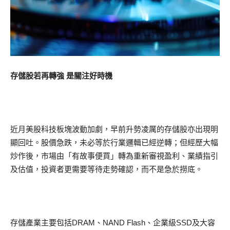
存儲股若再轉強 是關注好時機
近月美股科技板塊波動加劇，早前升勢凌厲的存儲股亦出現明
顯回吐。股價急跌，未必等於行業邏輯已經逆轉；但經歷大幅
炒作後，市場由「有故事便買」轉為重新審視盈利、業績指引
及估值，投資者更需要等待走勢確認，而不是急於撈底。
存儲產業主要包括DRAM、NAND Flash、企業級SSD及大容