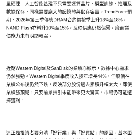
量硬碟。人工智能基建不只需要運算晶片，模型訓練、推理及
數據保存，同樣需要龐大的記憶體與儲存容量。TrendForce預
期，2026年第三季傳統DRAM合約價按季上升13%至18%，
NAND Flash亦料升10%至15%，反映供應仍然偏緊，廠商議
價能力未有明顯轉弱。
近期Western Digital及SanDisk的業績亦顯示，數據中心需求
仍然強勁。Western Digital季度收入按年增長44%，但股價在
業績公布後仍然下跌，反映部分股份過去累積升幅太大，即使
業績勝預期，只要前景指引未能帶來更大驚喜，市場仍可能選
擇獲利。
這正是投資者要分清「好行業」與「好買點」的原因。基本面