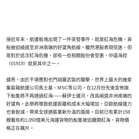
接近年末，航運板塊出現了一件突發事件，就是紅海危機，貨
船被迫繞道至非洲南端的好望角航線。雖然港股表現低迷，但
是對於這次紅海危機，卻有一些相關股份會受惠，中遠海控
（01919）就是其中之一。
據悉，由於不堪應對也門胡塞武裝的襲擊，世界上最大的幾家
集裝箱航運公司馬士基、MSC等公司，在12月份先後宣佈旗
下船隻將不再通過紅海——蘇伊士運河，改爲繞道非洲南端的
好望角。此舉將導致航運距離和成本大幅增加，亞歐航線運力
也會銳減，帶來全球通脹重新升溫的風險。目前已有累計158
艘載有約1,050億美元海運貨物的船隻被迫離開紅海，貨物價
格正在飆升。