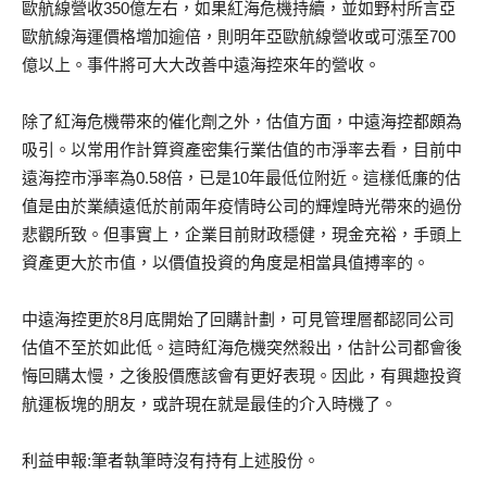
歐航線營收350億左右，如果紅海危機持續，並如野村所言亞
歐航線海運價格增加逾倍，則明年亞歐航線營收或可漲至700
億以上。事件將可大大改善中遠海控來年的營收。
除了紅海危機帶來的催化劑之外，估值方面，中遠海控都頗為
吸引。以常用作計算資產密集行業估值的市淨率去看，目前中
遠海控市淨率為0.58倍，已是10年最低位附近。這樣低廉的估
值是由於業績遠低於前兩年疫情時公司的輝煌時光帶來的過份
悲觀所致。但事實上，企業目前財政穩健，現金充裕，手頭上
資產更大於市值，以價值投資的角度是相當具值搏率的。
中遠海控更於8月底開始了回購計劃，可見管理層都認同公司
估值不至於如此低。這時紅海危機突然殺出，估計公司都會後
悔回購太慢，之後股價應該會有更好表現。因此，有興趣投資
航運板塊的朋友，或許現在就是最佳的介入時機了。
利益申報:筆者執筆時沒有持有上述股份。