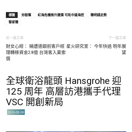
標籤
炒股幫
紅海危機推升運價 可吼中遠海控
聰明錢走勢
黎家聰
前一篇文章
下一篇文章
財女心經： 稱遭德銀前客戶經
星火研究室： 今年快過 明年展
理轉移資金2.8億 台灣客入稟索
望
償
全球衛浴龍頭 Hansgrohe 迎
125 周年 高層訪港攜手代理
VSC 開創新局
2026-08-08