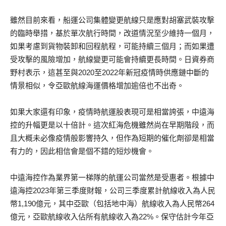
雖然目前來看，船運公司集體變更航線只是應對胡塞武裝攻擊
的臨時舉措，基於單次航行時間，改道情況至少維持一個月，
如果考慮到貨物裝卸和回程航程，可能持續三個月；而如果遭
受攻擊的風險增加，航線變更可能會持續更長時間。日資券商
野村表示，這甚至與2020至2022年新冠疫情時供應鏈中斷的
情景相似，令亞歐航線海運價格增加逾倍也不出奇。
如果大家還有印象，疫情時航運股表現可是相當誇張，中遠海
控的升幅更是以十倍計。這次紅海危機雖然尚在早期階段，而
且大概未必像疫情般影響持久，但作為短期的催化劑卻是相當
有力的，因此相信會是個不錯的短炒機會。
中遠海控作為業界第一梯隊的航運公司當然是受惠者。根據中
遠海控2023年第三季度財報，公司三季度累計航線收入為人民
幣1,190億元，其中亞歐（包括地中海）航線收入為人民幣264
億元，亞歐航線收入佔所有航線收入為22%。保守估計今年亞