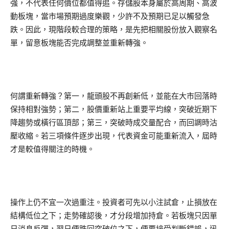
強，不代表任何價位都值得追。存儲股本身屬於高周期、高波
動板塊，當市場預期過度樂觀，少許不及預期已足以觸發急
跌。因此，現階段較合理的策略，是先把相關股份放入觀察名
單，留意板塊能否完成調整並重新轉強。
何謂重新轉強？第一，龍頭股不再創新低，並能在大市回落時
保持相對強勢；第二，股價重新站上重要平均線，突破近期下
降趨勢或橫行區頂部；第三，突破時成交量配合，而回調時沽
壓收縮。若三項條件逐步出現，代表資金可能重新流入，屆時
才是較值得關注的時機。
操作上仍不宜一次過重注。投資者可先以小注試倉，止損放在
結構低位之下；走勢確認後，才分段增加持倉。若板塊只因單
日消息反彈，翌日便跌回突破位之下，便要接受判斷錯誤，迅