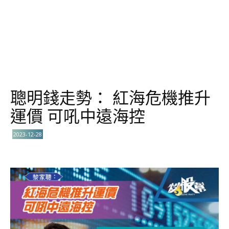
聰明錢走勢： 紅海危機推升
運價 可吼中遠海控
2023-12-28