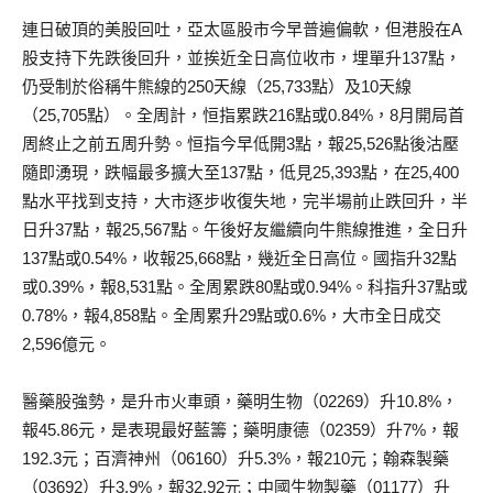
連日破頂的美股回吐，亞太區股市今早普遍偏軟，但港股在A
股支持下先跌後回升，並挨近全日高位收市，埋單升137點，
仍受制於俗稱牛熊線的250天線（25,733點）及10天線
（25,705點）。全周計，恒指累跌216點或0.84%，8月開局首
周終止之前五周升勢。恒指今早低開3點，報25,526點後沽壓
隨即湧現，跌幅最多擴大至137點，低見25,393點，在25,400
點水平找到支持，大市逐步收復失地，完半場前止跌回升，半
日升37點，報25,567點。午後好友繼續向牛熊線推進，全日升
137點或0.54%，收報25,668點，幾近全日高位。國指升32點
或0.39%，報8,531點。全周累跌80點或0.94%。科指升37點或
0.78%，報4,858點。全周累升29點或0.6%，大市全日成交
2,596億元。
醫藥股強勢，是升市火車頭，藥明生物（02269）升10.8%，
報45.86元，是表現最好藍籌；藥明康德（02359）升7%，報
192.3元；百濟神州（06160）升5.3%，報210元；翰森製藥
（03692）升3.9%，報32.92元；中國生物製藥（01177）升