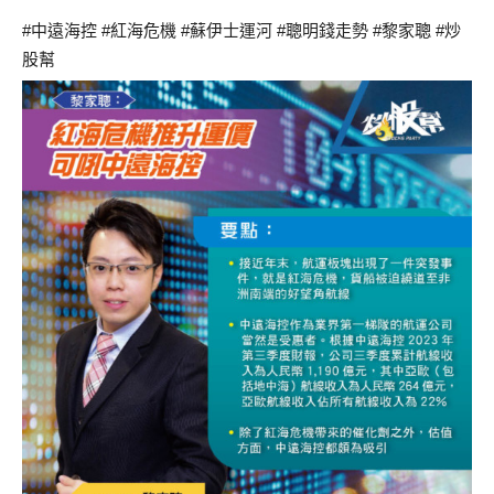
#中遠海控 #紅海危機 #蘇伊士運河 #聰明錢走勢 #黎家聰 #炒
股幫