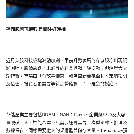
存儲股若再轉強 是關注好時機
近月美股科技板塊波動加劇，早前升勢凌厲的存儲股亦出現明
顯回吐。股價急跌，未必等於行業邏輯已經逆轉；但經歷大幅
炒作後，市場由「有故事便買」轉為重新審視盈利、業績指引
及估值，投資者更需要等待走勢確認，而不是急於撈底。
存儲產業主要包括DRAM、NAND Flash、企業級SSD及大容
量硬碟。人工智能基建不只需要運算晶片，模型訓練、推理及
數據保存，同樣需要龐大的記憶體與儲存容量。TrendForce預