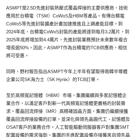
ASMPT是2.5D先進封裝熱壓式覆晶焊接的主要供應商，技術
應用於台積電（TSM）CoWoS及HBM等產品。有傳台積電
CoWoS等先進封裝擴產計畫加速推進且上調產能目標。到
2024年底，台積電CoWoS封裝的產能將達到每月3.2萬片，到
2025年底將增加到4.4萬片，先進封裝業務預計未來數年複合
增長逾50%。因此，ASMPT作為台積電的TCB供應商，相信
將可受惠。
同時，野村報告指出ASMPT今年上半年有望取得南韓半導體
企業公司SK海力士（SK Hynix）的TCB訂單。
至於高頻寬記憶體（HBM）市場，集團繼續與多家記憶體企
業合作，以滿足客戶對新一代高頻寬記憶體更嚴格的封裝需
求。覆晶回流焊接（MR）高精確固晶方面，集團仍繼續接獲
覆晶回流焊接設備的訂單，並深化與領先晶圓代工、記憶體及
OSAT客戶的業務合作。人工智能驅動伺服器客戶對集團SMT
配置設備的需求強勁。集團的先進配置設備亦接獲來自領先晶