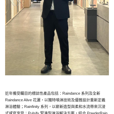
近年備受矚目的標誌性產品包括：Raindance 系列及全新
Raindance Alive 花灑，以獨特噴淋技術及優雅設計重新定義
淋浴體驗；Rainfinity 系列，以嶄新造型與柔和水流帶來沉浸
式感官享受；Pulsify 緊湊型淋浴解決方案，結合 PowderRain