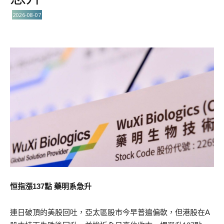
2026-08-07
恒指漲137點 藥明系急升
連日破頂的美股回吐，亞太區股市今早普遍偏軟，但港股在A