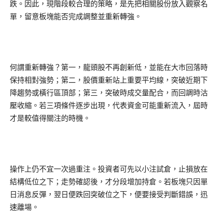
跌。因此，現階段較合理的策略，是先把相關股份放入觀察名
單，留意板塊能否完成調整並重新轉強。
何謂重新轉強？第一，龍頭股不再創新低，並能在大市回落時
保持相對強勢；第二，股價重新站上重要平均線，突破近期下
降趨勢或橫行區頂部；第三，突破時成交量配合，而回調時沽
壓收縮。若三項條件逐步出現，代表資金可能重新流入，屆時
才是較值得關注的時機。
操作上仍不宜一次過重注。投資者可先以小注試倉，止損放在
結構低位之下；走勢確認後，才分段增加持倉。若板塊只因單
日消息反彈，翌日便跌回突破位之下，便要接受判斷錯誤，迅
速離場。