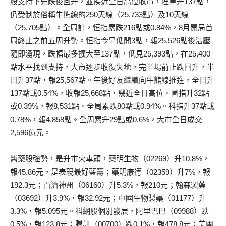
股支持下先跌後回升，並挨近全日高位收市，埋單升137點，
仍受制於俗稱牛熊線的250天線（25,733點）及10天線
（25,705點）。全周計，恒指累跌216點或0.84%，8月開局首
周終止之前五周升勢。恒指今早低開3點，報25,526點後沽壓
隨即湧現，跌幅最多擴大至137點，低見25,393點，在25,400
點水平找到支持，大市逐步收復失地，完半場前止跌回升，半
日升37點，報25,567點。午後好友繼續向牛熊線推進，全日升
137點或0.54%，收報25,668點，幾近全日高位。國指升32點
或0.39%，報8,531點。全周累跌80點或0.94%。科指升37點或
0.78%，報4,858點。全周累升29點或0.6%，大市全日成交
2,596億元。
醫藥股強勢，是升市火車頭，藥明生物（02269）升10.8%，
報45.86元，是表現最好藍籌；藥明康德（02359）升7%，報
192.3元；百濟神州（06160）升5.3%，報210元；翰森製藥
（03692）升3.9%，報32.92元；中國生物製藥（01177）升
3.3%，報5.095元。科網股個別發展，阿里巴巴（09988）跌
0.5%，報123.8元；騰訊（00700）跌0.1%，報478.8元；美團