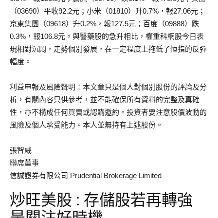
（03690）平收92.2元；小米（01810）升0.7%，報27.06元；
京東集團（09618）升0.2%，報127.5元；百度（09888）跌
0.3%，報106.8元。與醫藥股的急升相比，權重科網股今日表
現相對沉悶，走勢個別發展，在一定程度上拖低了恒指的反彈
幅度。
利益申報及風險聲明：本文章只是個人對個別股份的評論及分
析，有關內容只供參考，並不能確保所有資料的完整及真確
性，亦不構成任何買賣或認購邀約。投資者要注意股價波動的
風險及個人承受能力。本人並無持有上述股份。
張智威
聯席董事
信誠證券有限公司 Prudential Brokerage Limited
炒旺美股 : 存儲股若再轉強
是關注好時機