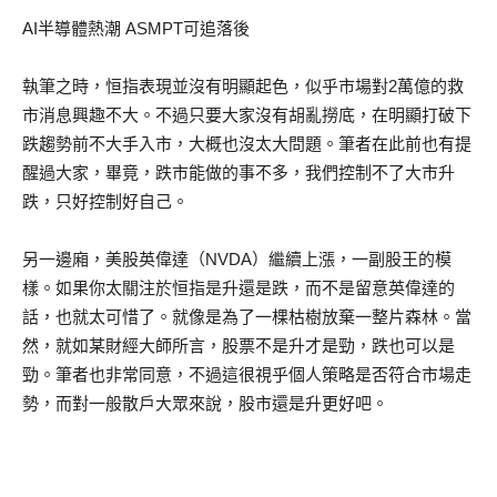
AI半導體熱潮 ASMPT可追落後
執筆之時，恒指表現並沒有明顯起色，似乎市場對2萬億的救
市消息興趣不大。不過只要大家沒有胡亂撈底，在明顯打破下
跌趨勢前不大手入市，大概也沒太大問題。筆者在此前也有提
醒過大家，畢竟，跌市能做的事不多，我們控制不了大市升
跌，只好控制好自己。
另一邊廂，美股英偉達（NVDA）繼續上漲，一副股王的模
樣。如果你太關注於恒指是升還是跌，而不是留意英偉達的
話，也就太可惜了。就像是為了一棵枯樹放棄一整片森林。當
然，就如某財經大師所言，股票不是升才是勁，跌也可以是
勁。筆者也非常同意，不過這很視乎個人策略是否符合市場走
勢，而對一般散戶大眾來說，股市還是升更好吧。