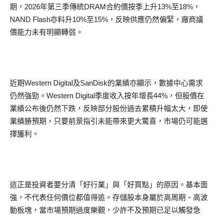
期，2026年第三季傳統DRAM合約價按季上升13%至18%，
NAND Flash亦料升10%至15%，反映供應仍然偏緊，廠商議
價能力未有明顯轉弱。
近期Western Digital及SanDisk的業績亦顯示，數據中心需求
仍然強勁。Western Digital季度收入按年增長44%，但股價在
業績公布後仍然下跌，反映部分股份過去累積升幅太大，即使
業績勝預期，只要前景指引未能帶來更大驚喜，市場仍可能選
擇獲利。
這正是投資者要分清「好行業」與「好買點」的原因。基本面
強，不代表任何價位都值得追。存儲股本身屬於高周期、高波
動板塊，當市場預期過度樂觀，少許不及預期已足以觸發急