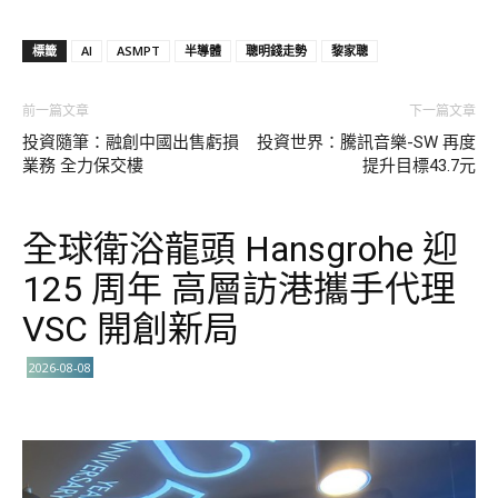
標籤
AI
ASMPT
半導體
聰明錢走勢
黎家聰
前一篇文章
下一篇文章
投資隨筆：融創中國出售虧損
投資世界：騰訊音樂-SW 再度
業務 全力保交樓
提升目標43.7元
全球衛浴龍頭 Hansgrohe 迎
125 周年 高層訪港攜手代理
VSC 開創新局
2026-08-08