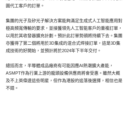
圓代工客戶的訂單。
集團的光子及矽光子解決方案能夠滿足生成式人工智能應用對
極高頻寬傳輸的要求，並接獲領先人工智能客戶的重複訂單，
以用於其收發器擴充計劃。預計此訂單勢頭將持續下去。集團
亦獲得了第二個將用於3D集成的混合式焊接訂單，這是3D集
成技術的好開始，並預計將於2024年下半年交付。
總括而言，半導體成品廠商有可能因應AI熱潮擴大產能，
ASMPT作為行業上游的龍頭設備供應商將會受惠。雖然大概
及不上英偉達這些明星，但作為港股的追落後選擇，相信也是
不錯。