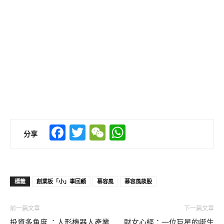
Facebook
Twitter
WeChat
WhatsApp
分享
標籤
創業板「小」事回顧
慕容風
慕容風談股
前一篇文章
下一篇文章
投資多角度 ：人形機器人產業
財女心經：一位巨星的誕生