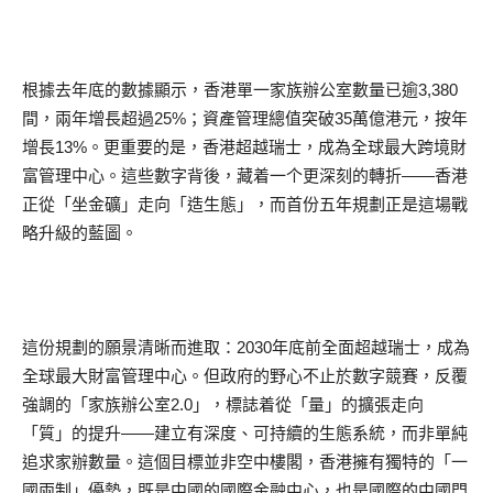
根據去年底的數據顯示，香港單一家族辦公室數量已逾3,380
間，兩年增長超過25%；資產管理總值突破35萬億港元，按年
增長13%。更重要的是，香港超越瑞士，成為全球最大跨境財
富管理中心。這些數字背後，藏着一个更深刻的轉折——香港
正從「坐金礦」走向「造生態」，而首份五年規劃正是這場戰
略升級的藍圖。
這份規劃的願景清晰而進取：2030年底前全面超越瑞士，成為
全球最大財富管理中心。但政府的野心不止於數字競賽，反覆
強調的「家族辦公室2.0」，標誌着從「量」的擴張走向
「質」的提升——建立有深度、可持續的生態系統，而非單純
追求家辦數量。這個目標並非空中樓閣，香港擁有獨特的「一
國兩制」優勢，既是中國的國際金融中心，也是國際的中國門