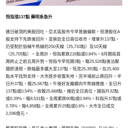
恒指漲137點 藥明系急升
連日破頂的美股回吐，亞太區股市今早普遍偏軟，但港股在A
股支持下先跌後回升，並挨近全日高位收市，埋單升137點，
仍受制於俗稱牛熊線的250天線（25,733點）及10天線
（25,705點）。全周計，恒指累跌216點或0.84%，8月開局首
周終止之前五周升勢。恒指今早低開3點，報25,526點後沽壓
隨即湧現，跌幅最多擴大至137點，低見25,393點，在25,400
點水平找到支持，大市逐步收復失地，完半場前止跌回升，半
日升37點，報25,567點。午後好友繼續向牛熊線推進，全日升
137點或0.54%，收報25,668點，幾近全日高位。國指升32點
或0.39%，報8,531點。全周累跌80點或0.94%。科指升37點或
0.78%，報4,858點。全周累升29點或0.6%，大市全日成交
2,596億元。