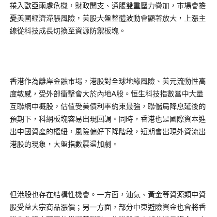
捲入歐亞兩處危機，財政開支、通脹雙重壓力疊加，市場會擔
憂美國經濟滯脹風險，美股大盤整體波動會顯著放大，上漲主
線從科技成長切換至資源防禦板塊。
香港作為離岸金融市場，港股對全球地緣風險、美元流動性高
度敏感，受外部衝擊會大於內地A股。恒生科技指數當中大量
互聯網中概股，估值受美債利率約束最強，聯儲局降息延後的
預期下，科網板塊容易出現回調。同時，香港也是國際資本進
出中國資產的樞紐，風險偏好下降階段，短期會出現外資流出
港股的現象，大盤指數震盪加劇。
但港股也存在結構性機會。一方面，油氣、黃金等資源類中資
股受益大宗商品漲價；另一方面，部分中東避險資金也會將香