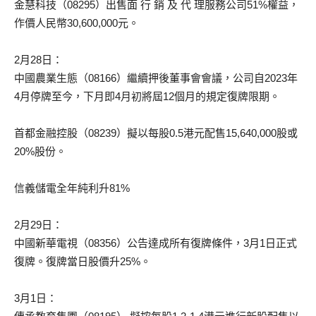
金慧科技（08295）出售面 行 銷 及 代 理服務公司51%權益，
作價人民幣30,600,000元。
2月28日：
中國農業生態（08166）繼續押後董事會會議，公司自2023年
4月停牌至今，下月即4月初將屆12個月的規定復牌限期。
首都金融控股（08239）擬以每股0.5港元配售15,640,000股或
20%股份。
信義儲電全年純利升81%
2月29日：
中國新華電視（08356）公告達成所有復牌條件，3月1日正式
復牌。復牌當日股價升25%。
3月1日：