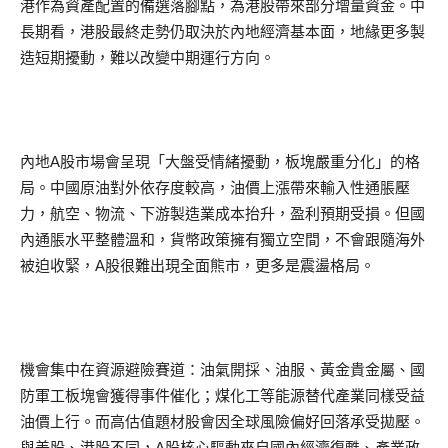
港作為資產配置的備選落腳點，為港股帶來部分增量資金。中
長期看，港股最終走勢仍取決於內地經濟基本面，地緣更多製
造短期擾動，難以改變中期運行方向。
內地A股市場會呈現「大盤受情緒擾動，板塊嚴重分化」的格
局。中國原油對外依存度較高，油價上漲帶來輸入性通脹壓
力，航空、物流、下游製造業成本抬升，盈利預期受損。但國
內通脹水平整體溫和，貨幣政策擁有獨立空間，不會跟隨海外
被迫收緊，A股很難出現全面熊市，更多是震盪格局。
機會集中在資源避險賽道：油氣開採、油服、黃金貴金屬、國
防軍工板塊會獲得事件催化；煤化工等能源替代產業同樣受益
油價上行。而高估值題材股會因全球風險偏好回落承受拋壓。
與美股、港股不同，A股核心驅動來自國內經濟復甦、產業政