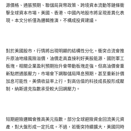
源價格、通脹預期、聯儲局貨幣政策、跨境資本流動等鏈條衝
擊全球資本市場，美國、香港、中國內地股市將呈現差異化表
現。本文分析僅為邏輯推演，不構成投資建議。
對於美國股市，行情將出現明顯的結構性分化。衝突合流會推
升原油地緣風險溢價，油價走高直接利好美股能源、國防軍工
板塊，相關企業盈利預期抬升會帶動板塊走強。但高油價會重
新點燃通脹壓力，市場會下調聯儲局降息預期，甚至重新計價
加息可能性，美債收益率上行，對高估值的科技成長股形成壓
制，納斯達克指數承受較大回調壓力。
短期避險邏輯會推高美元指數，部分全球避險資金回流美元資
產，對大盤形成一定托底。不過，若衝突持續擴大，美國同時