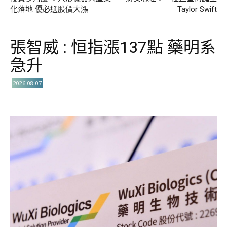
化落地 優必選股價大漲
Taylor Swift
張智威 : 恒指漲137點 藥明系
急升
2026-08-07