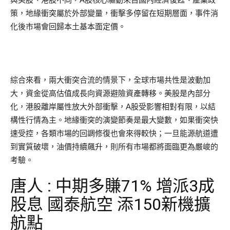
策，地緣衝突屬於外部變量，衝擊多停留在短期層面，事件消
化後市場會回歸本土基本面定價。
綜合來看，兩大衝突合流的情景下，全球市場共性是波動加
大，資金從高估值成長向資源避險資產轉移。美股是內部分
化，港股離岸屬性放大外部衝擊，A股受影響相對有限，以結
構性行情為主。地緣衝突的演變節奏是最大變數，如果衝突快
速受控，各類市場的回調修復也會來得較快；一旦能源航道遭
到實質破壞，油價持續飆升，則所有市場都將面臨更為嚴峻的
考驗。
唐人 : 中期多賺71% 增派3成
股息 國泰航空 添150新機擴
航點