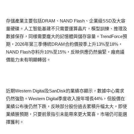
存儲產業主要包括DRAM、NAND Flash、企業級SSD及大容
量硬碟。人工智能基建不只需要運算晶片，模型訓練、推理及
數據保存，同樣需要龐大的記憶體與儲存容量。TrendForce預
期，2026年第三季傳統DRAM合約價按季上升13%至18%，
NAND Flash亦料升10%至15%，反映供應仍然偏緊，廠商議
價能力未有明顯轉弱。
近期Western Digital及SanDisk的業績亦顯示，數據中心需求
仍然強勁。Western Digital季度收入按年增長44%，但股價在
業績公布後仍然下跌，反映部分股份過去累積升幅太大，即使
業績勝預期，只要前景指引未能帶來更大驚喜，市場仍可能選
擇獲利。