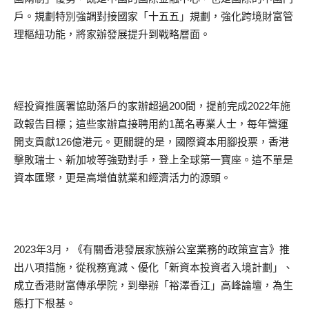
戶。規劃特別強調對接國家「十五五」規劃，強化跨境財富管
理樞紐功能，將家辦發展提升到戰略層面。
經投資推廣署協助落戶的家辦超過200間，提前完成2022年施
政報告目標；這些家辦直接聘用約1萬名專業人士，每年營運
開支貢獻126億港元。更關鍵的是，國際資本用腳投票，香港
擊敗瑞士、新加坡等強勁對手，登上全球第一寶座。這不單是
資本匯聚，更是高增值就業和經濟活力的源頭。
2023年3月，《有關香港發展家族辦公室業務的政策宣言》推
出八項措施，從稅務寬減、優化「新資本投資者入境計劃」、
成立香港財富傳承學院，到舉辦「裕澤香江」高峰論壇，為生
態打下根基。