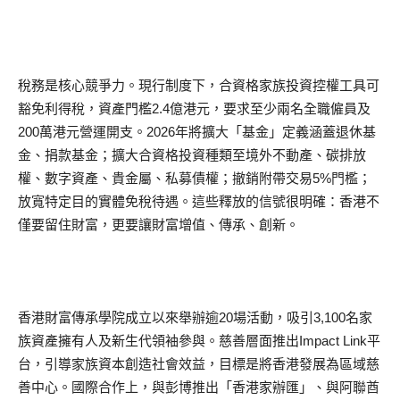
稅務是核心競爭力。現行制度下，合資格家族投資控權工具可
豁免利得稅，資產門檻2.4億港元，要求至少兩名全職僱員及
200萬港元營運開支。2026年將擴大「基金」定義涵蓋退休基
金、捐款基金；擴大合資格投資種類至境外不動產、碳排放
權、數字資產、貴金屬、私募債權；撤銷附帶交易5%門檻；
放寬特定目的實體免稅待遇。這些釋放的信號很明確：香港不
僅要留住財富，更要讓財富增值、傳承、創新。
香港財富傳承學院成立以來舉辦逾20場活動，吸引3,100名家
族資產擁有人及新生代領袖參與。慈善層面推出Impact Link平
台，引導家族資本創造社會效益，目標是將香港發展為區域慈
善中心。國際合作上，與彭博推出「香港家辦匯」、與阿聯酋