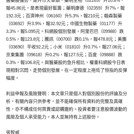
醫藥股強勢，是升市火車頭，藥明生物（02269）升10.8%，
報45.86元，是表現最好藍籌；藥明康德（02359）升7%，報
192.3元；百濟神州（06160）升5.3%，報210元；翰森製藥
（03692）升3.9%，報32.92元；中國生物製藥（01177）升
3.3%，報5.095元。科網股個別發展，阿里巴巴（09988）跌
0.5%，報123.8元；騰訊（00700）跌0.1%，報478.8元；美團
（03690）平收92.2元；小米（01810）升0.7%，報27.06元；
京東集團（09618）升0.2%，報127.5元；百度（09888）跌
0.3%，報106.8元。與醫藥股的急升相比，權重科網股今日表
現相對沉悶，走勢個別發展，在一定程度上拖低了恒指的反彈
幅度。
利益申報及風險聲明：本文章只是個人對個別股份的評論及分
析，有關內容只供參考，並不能確保所有資料的完整及真確
性，亦不構成任何買賣或認購邀約。投資者要注意股價波動的
風險及個人承受能力。本人並無持有上述股份。
張智威