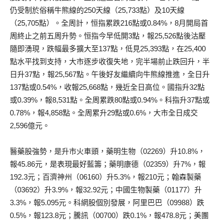
仍受制於俗稱牛熊線的250天線（25,733點）及10天線
（25,705點）。全周計，恒指累跌216點或0.84%，8月開局首
周終止之前五周升勢。恒指今早低開3點，報25,526點後沽壓
隨即湧現，跌幅最多擴大至137點，低見25,393點，在25,400
點水平找到支持，大市逐步收復失地，完半場前止跌回升，半
日升37點，報25,567點。午後好友繼續向牛熊線推進，全日升
137點或0.54%，收報25,668點，幾近全日高位。國指升32點
或0.39%，報8,531點。全周累跌80點或0.94%。科指升37點或
0.78%，報4,858點。全周累升29點或0.6%，大市全日成交
2,596億元。
醫藥股強勢，是升市火車頭，藥明生物（02269）升10.8%，
報45.86元，是表現最好藍籌；藥明康德（02359）升7%，報
192.3元；百濟神州（06160）升5.3%，報210元；翰森製藥
（03692）升3.9%，報32.92元；中國生物製藥（01177）升
3.3%，報5.095元。科網股個別發展，阿里巴巴（09988）跌
0.5%，報123.8元；騰訊（00700）跌0.1%，報478.8元；美團