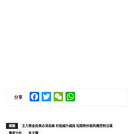
Facebook
Twitter
WeChat
WhatsApp
分享
標籤
主力資金投資必須長線 好股越升越追 短期熱炒股則應控制注碼
專家分析
朱文輝