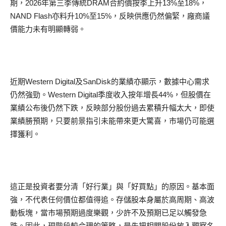
期，2026年第三季傳統DRAM合約價按季上升13%至18%，
NAND Flash亦料升10%至15%，反映供應仍然偏緊，廠商議
價能力未有明顯轉弱。
近期Western Digital及SanDisk的業績亦顯示，數據中心需求
仍然強勁。Western Digital季度收入按年增長44%，但股價在
業績公布後仍然下跌，反映部分股份過去累積升幅太大，即使
業績勝預期，只要前景指引未能帶來更大驚喜，市場仍可能選
擇獲利。
這正是投資者要分清「好行業」與「好買點」的原因。基本面
強，不代表任何價位都值得追。存儲股本身屬於高周期、高波
動板塊，當市場預期過度樂觀，少許不及預期已足以觸發急
跌。因此，現階段較合理的策略，是先把相關股份放入觀察名