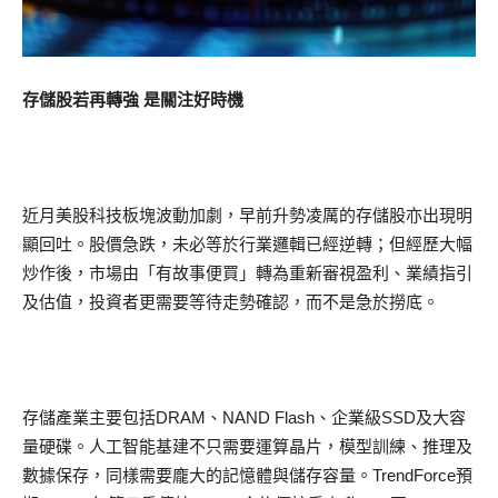
存儲股若再轉強 是關注好時機
近月美股科技板塊波動加劇，早前升勢凌厲的存儲股亦出現明
顯回吐。股價急跌，未必等於行業邏輯已經逆轉；但經歷大幅
炒作後，市場由「有故事便買」轉為重新審視盈利、業績指引
及估值，投資者更需要等待走勢確認，而不是急於撈底。
存儲產業主要包括DRAM、NAND Flash、企業級SSD及大容
量硬碟。人工智能基建不只需要運算晶片，模型訓練、推理及
數據保存，同樣需要龐大的記憶體與儲存容量。TrendForce預