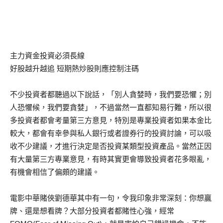
主力資金投資必須長線
好股越升越追 短期熱炒股則應控制注碼
不少投資者都聽過以下說話，「別人貪婪時，我們要恐懼；別
人恐懼候，我們要貪婪」，不過當然一直都知易行難，所以很
多投資者都會考量第三方意見，特別是專業投資者如果本金比
較大，都會有幸參與私人銀行或者證券行的投資討論，可以吸
收不少建議，才進行決定是否投資某類型投資產品。當然正因
有大量第三方專業意見，有時其實更會導致投資者花多眼亂，
有機會相信了偏頗的建議。
電影中華賭俠劉德華其中有一句，令我印象非常深刻：你想贏
牌、還是想看牌？大部分投資者都賭性心強，經常