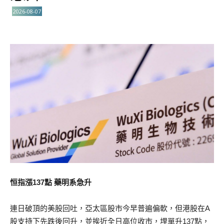
2026-08-07
恒指漲137點 藥明系急升
連日破頂的美股回吐，亞太區股市今早普遍偏軟，但港股在A
股支持下先跌後回升，並挨近全日高位收市，埋單升137點，