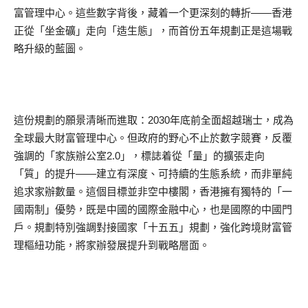
富管理中心。這些數字背後，藏着一个更深刻的轉折——香港
正從「坐金礦」走向「造生態」，而首份五年規劃正是這場戰
略升級的藍圖。
這份規劃的願景清晰而進取：2030年底前全面超越瑞士，成為
全球最大財富管理中心。但政府的野心不止於數字競賽，反覆
強調的「家族辦公室2.0」，標誌着從「量」的擴張走向
「質」的提升——建立有深度、可持續的生態系統，而非單純
追求家辦數量。這個目標並非空中樓閣，香港擁有獨特的「一
國兩制」優勢，既是中國的國際金融中心，也是國際的中國門
戶。規劃特別強調對接國家「十五五」規劃，強化跨境財富管
理樞紐功能，將家辦發展提升到戰略層面。