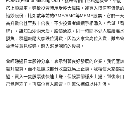
FOMO(Fear of Missing Out)，就是害怕自己錯過機會，不能
搭上順風車，導致投資時承受極大風險，卻買入博值率偏低的
短炒股份。比如數年前的GME/AMC等MEME股票，它們一天
高升數倍甚至數十倍後，不少投資者繼續爭相湧入，希望「看
牌」，誰知短炒兩天后，股價急跌，同一時間不少人繼續混水
摸魚，積極鼓勵大家跌位溝貨，因為大家曾高位入貨，難免會
被溝貨意見誤導，踏入泥足深陷的後果。
曾經聽過日本股神分享，表示對著良好發展的企業，我們應該
越升越買，而不是賺取部分收益就馬上止賺。我相信大家都試
過，買入一隻股票後快速止賺，但股票卻穩步上揚，到後來自
己覺得笨了，再高位買入股票，則無法補償以往升浪。