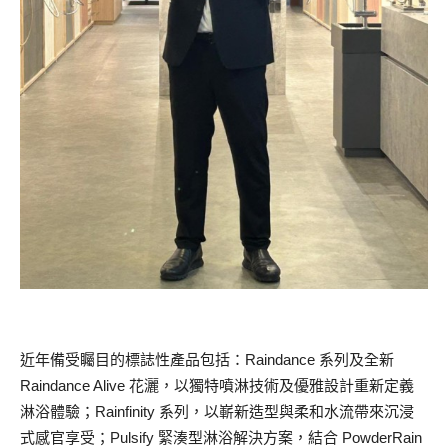
近年備受矚目的標誌性產品包括：Raindance 系列及全新
Raindance Alive 花灑，以獨特噴淋技術及優雅設計重新定義
淋浴體驗；Rainfinity 系列，以嶄新造型與柔和水流帶來沉浸
式感官享受；Pulsify 緊湊型淋浴解決方案，結合 PowderRain