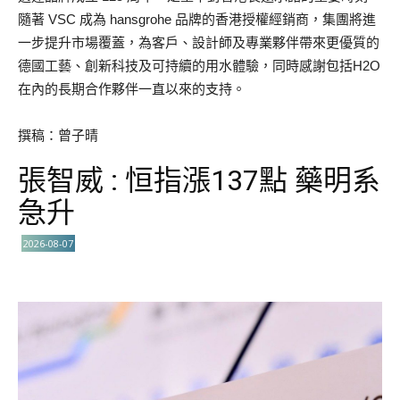
隨著 VSC 成為 hansgrohe 品牌的香港授權經銷商，集團將進
一步提升市場覆蓋，為客戶、設計師及專業夥伴帶來更優質的
德國工藝、創新科技及可持續的用水體驗，同時感謝包括H2O
在內的長期合作夥伴一直以來的支持。
撰稿：曾子晴
張智威 : 恒指漲137點 藥明系
急升
2026-08-07