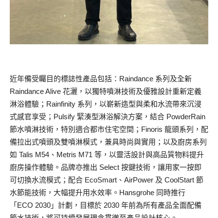
近年備受矚目的標誌性產品包括：Raindance 系列及全新
Raindance Alive 花灑，以獨特噴淋技術及優雅設計重新定義
淋浴體驗；Rainfinity 系列，以嶄新造型與柔和水流帶來沉浸
式感官享受；Pulsify 緊湊型淋浴解決方案，結合 PowderRain
節水噴淋技術，特別適合都市住宅空間；Finoris 龍頭系列，配
備拉出式噴頭及雙噴淋模式，兼具時尚與實用；以及廚房系列
如 Talis M54、Metris M71 等，以靈活設計與高品質物料提升
廚房操作體驗。品牌亦推出 Select 按鍵技術，讓用家一按即
可切換水流模式；配合 EcoSmart、AirPower 及 CoolStart 節
水節能技術，大幅提升用水效率。Hansgrohe 同時推行
「ECO 2030」計劃，目標於 2030 年前為所有產品全面配備
節水技術，將可持續發展理念貫徹至產品設計核心。