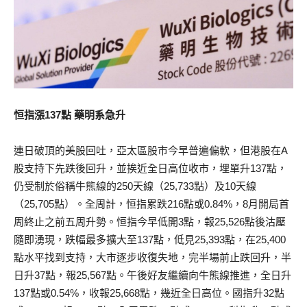
恒指漲137點 藥明系急升
連日破頂的美股回吐，亞太區股市今早普遍偏軟，但港股在A
股支持下先跌後回升，並挨近全日高位收市，埋單升137點，
仍受制於俗稱牛熊線的250天線（25,733點）及10天線
（25,705點）。全周計，恒指累跌216點或0.84%，8月開局首
周終止之前五周升勢。恒指今早低開3點，報25,526點後沽壓
隨即湧現，跌幅最多擴大至137點，低見25,393點，在25,400
點水平找到支持，大市逐步收復失地，完半場前止跌回升，半
日升37點，報25,567點。午後好友繼續向牛熊線推進，全日升
137點或0.54%，收報25,668點，幾近全日高位。國指升32點