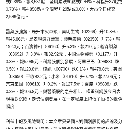
或0.39%，報8,531點。全周累跌80點或0.94%。科指升37點或
0.78%，報4,858點。全周累升29點或0.6%，大市全日成交
2,596億元。
醫藥股強勢，是升市火車頭，藥明生物（02269）升10.8%，
報45.86元，是表現最好藍籌；藥明康德（02359）升7%，報
192.3元；百濟神州（06160）升5.3%，報210元；翰森製藥
（03692）升3.9%，報32.92元；中國生物製藥（01177）升
3.3%，報5.095元。科網股個別發展，阿里巴巴（09988）跌
0.5%，報123.8元；騰訊（00700）跌0.1%，報478.8元；美團
（03690）平收92.2元；小米（01810）升0.7%，報27.06元；
京東集團（09618）升0.2%，報127.5元；百度（09888）跌
0.3%，報106.8元。與醫藥股的急升相比，權重科網股今日表
現相對沉悶，走勢個別發展，在一定程度上拖低了恒指的反彈
幅度。
利益申報及風險聲明：本文章只是個人對個別股份的評論及分
析，有關內容只供參考，並不能確保所有資料的完整及真確