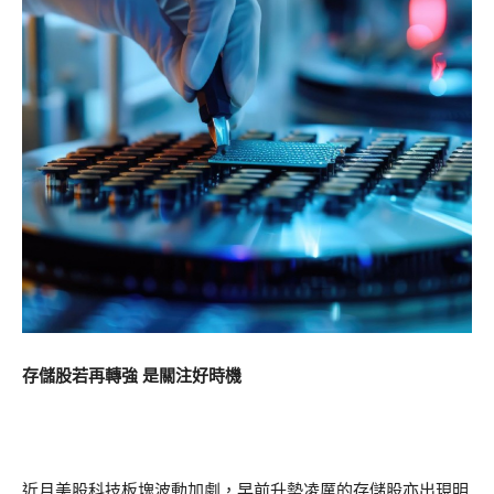
存儲股若再轉強 是關注好時機
近月美股科技板塊波動加劇，早前升勢凌厲的存儲股亦出現明