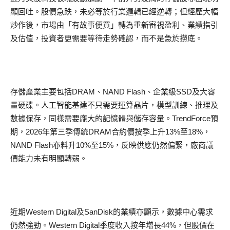
顯回吐。股價急跌，未必等於行業邏輯已經逆轉；但經歷大幅
炒作後，市場由「有故事便買」轉為重新審視盈利、業績指引
及估值，投資者更需要等待走勢確認，而不是急於撈底。
存儲產業主要包括DRAM、NAND Flash、企業級SSD及大容
量硬碟。人工智能基建不只需要運算晶片，模型訓練、推理及
數據保存，同樣需要龐大的記憶體與儲存容量。TrendForce預
期，2026年第三季傳統DRAM合約價按季上升13%至18%，
NAND Flash亦料升10%至15%，反映供應仍然偏緊，廠商議
價能力未有明顯轉弱。
近期Western Digital及SanDisk的業績亦顯示，數據中心需求
仍然強勁。Western Digital季度收入按年增長44%，但股價在