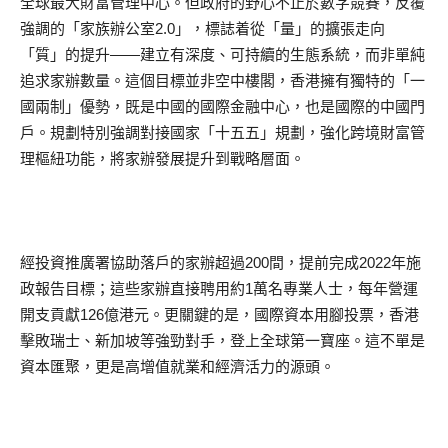
全球最大財富管理中心。但政府的野心不止於數字競賽，反覆
強調的「家族辦公室2.0」，標誌着從「量」的擴張走向
「質」的提升——建立有深度、可持續的生態系統，而非單純
追求家辦數量。這個目標並非空中樓閣，香港擁有獨特的「一
國兩制」優勢，既是中國的國際金融中心，也是國際的中國門
戶。規劃特別強調對接國家「十五五」規劃，強化跨境財富管
理樞紐功能，將家辦發展提升到戰略層面。
經投資推廣署協助落戶的家辦超過200間，提前完成2022年施
政報告目標；這些家辦直接聘用約1萬名專業人士，每年營運
開支貢獻126億港元。更關鍵的是，國際資本用腳投票，香港
擊敗瑞士、新加坡等強勁對手，登上全球第一寶座。這不單是
資本匯聚，更是高增值就業和經濟活力的源頭。