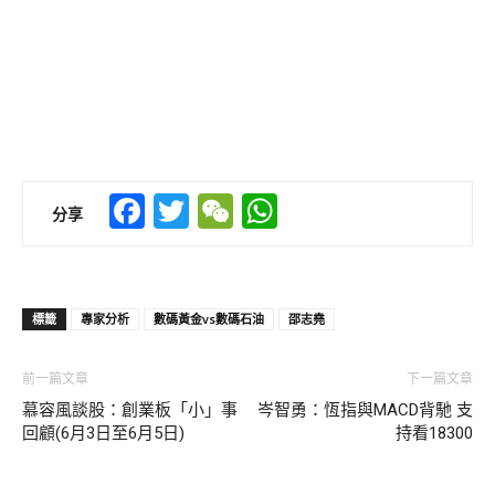
Facebook
Twitter
WeChat
WhatsApp
分享
標籤
專家分析
數碼黃金vs數碼石油
邵志堯
前一篇文章
下一篇文章
慕容風談股：創業板「小」事
岑智勇：恆指與MACD背馳 支
回顧(6月3日至6月5日)
持看18300