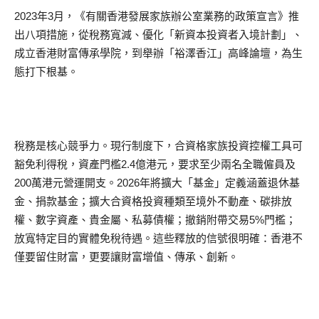
2023年3月，《有關香港發展家族辦公室業務的政策宣言》推
出八項措施，從稅務寬減、優化「新資本投資者入境計劃」、
成立香港財富傳承學院，到舉辦「裕澤香江」高峰論壇，為生
態打下根基。
稅務是核心競爭力。現行制度下，合資格家族投資控權工具可
豁免利得稅，資產門檻2.4億港元，要求至少兩名全職僱員及
200萬港元營運開支。2026年將擴大「基金」定義涵蓋退休基
金、捐款基金；擴大合資格投資種類至境外不動產、碳排放
權、數字資產、貴金屬、私募債權；撤銷附帶交易5%門檻；
放寬特定目的實體免稅待遇。這些釋放的信號很明確：香港不
僅要留住財富，更要讓財富增值、傳承、創新。