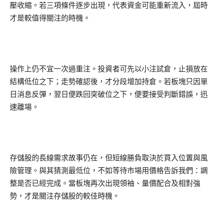
壓收縮。若三項條件逐步出現，代表資金可能重新流入，屆時
才是較值得關注的時機。
操作上仍不宜一次過重注。投資者可先以小注試倉，止損放在
結構低位之下；走勢確認後，才分段增加持倉。若板塊只因單
日消息反彈，翌日便跌回突破位之下，便要接受判斷錯誤，迅
速離場。
存儲股的長線需求故事仍在，但短線勝負取決於買入位置與風
險管理。與其猜測最低位，不如等待市場用價格告訴我們：調
整是否已經完成。當板塊再次出現領袖、量價配合及相對強
勢，才是關注存儲股的較佳時機。