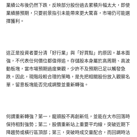
業績公布後仍然下跌，反映部分股份過去累積升幅太大，即使
業績勝預期，只要前景指引未能帶來更大驚喜，市場仍可能選
擇獲利。
這正是投資者要分清「好行業」與「好買點」的原因。基本面
強，不代表任何價位都值得追。存儲股本身屬於高周期、高波
動板塊，當市場預期過度樂觀，少許不及預期已足以觸發急
跌。因此，現階段較合理的策略，是先把相關股份放入觀察名
單，留意板塊能否完成調整並重新轉強。
何謂重新轉強？第一，龍頭股不再創新低，並能在大市回落時
保持相對強勢；第二，股價重新站上重要平均線，突破近期下
降趨勢或橫行區頂部；第三，突破時成交量配合，而回調時沽