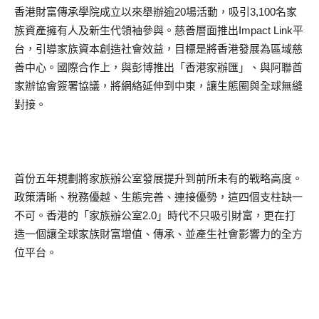
香港財富傳承學院成立以來舉辦逾20場活動，吸引3,100名家
族資產擁有人及新生代領袖參與。慈善層面推出Impact Link平
台，引導家族資本創造社會效益，目標是將香港發展為區域慈
善中心。國際合作上，與彭博推出「香港家辦匯」、與阿聯酋
家辦協會簽署協議，將網絡延伸到中東，讓生態圈與全球無縫
對接。
首份五年規劃將家族辦公室發展提升到前所未有的戰略高度。
政策清晰、稅務優越、生態完善、連接優勢，這四個支柱缺一
不可。香港的「家族辦公室2.0」時代不只吸引財富，更在打
造一個讓全球家族財富增值、傳承、並產生社會影響力的全方
位平台。