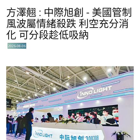
方澤翹 : 中際旭創 - 美國管制
風波屬情緒殺跌 利空充分消
化 可分段趁低吸納
2026-08-06