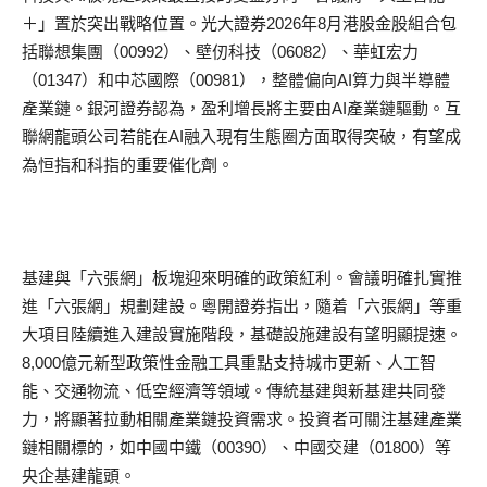
＋」置於突出戰略位置。光大證券2026年8月港股金股組合包
括聯想集團（00992）、壁仞科技（06082）、華虹宏力
（01347）和中芯國際（00981），整體偏向AI算力與半導體
產業鏈。銀河證券認為，盈利增長將主要由AI產業鏈驅動。互
聯網龍頭公司若能在AI融入現有生態圈方面取得突破，有望成
為恒指和科指的重要催化劑。
基建與「六張網」板塊迎來明確的政策紅利。會議明確扎實推
進「六張網」規劃建設。粵開證券指出，隨着「六張網」等重
大項目陸續進入建設實施階段，基礎設施建設有望明顯提速。
8,000億元新型政策性金融工具重點支持城市更新、人工智
能、交通物流、低空經濟等領域。傳統基建與新基建共同發
力，將顯著拉動相關產業鏈投資需求。投資者可關注基建產業
鏈相關標的，如中國中鐵（00390）、中國交建（01800）等
央企基建龍頭。