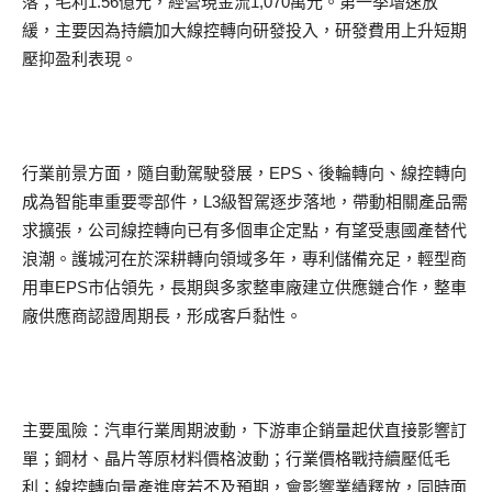
落；毛利1.56億元，經營現金流1,070萬元。第一季增速放
緩，主要因為持續加大線控轉向研發投入，研發費用上升短期
壓抑盈利表現。
行業前景方面，隨自動駕駛發展，EPS、後輪轉向、線控轉向
成為智能車重要零部件，L3級智駕逐步落地，帶動相關產品需
求擴張，公司線控轉向已有多個車企定點，有望受惠國產替代
浪潮。護城河在於深耕轉向領域多年，專利儲備充足，輕型商
用車EPS市佔領先，長期與多家整車廠建立供應鏈合作，整車
廠供應商認證周期長，形成客戶黏性。
主要風險：汽車行業周期波動，下游車企銷量起伏直接影響訂
單；鋼材、晶片等原材料價格波動；行業價格戰持續壓低毛
利；線控轉向量產進度若不及預期，會影響業績釋放，同時面