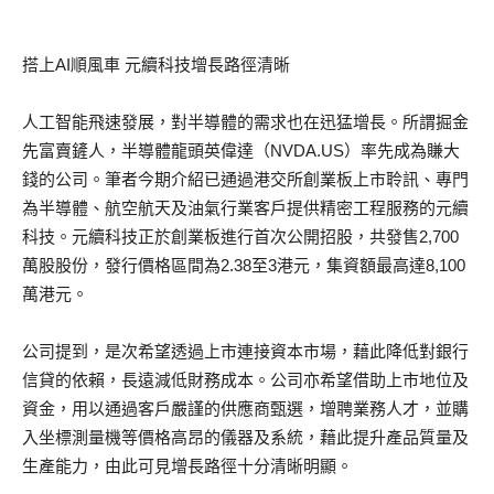
搭上AI順風車 元續科技增長路徑清晰
人工智能飛速發展，對半導體的需求也在迅猛增長。所謂掘金
先富賣鏟人，半導體龍頭英偉達（NVDA.US）率先成為賺大
錢的公司。筆者今期介紹已通過港交所創業板上市聆訊、專門
為半導體、航空航天及油氣行業客戶提供精密工程服務的元續
科技。元續科技正於創業板進行首次公開招股，共發售2,700
萬股股份，發行價格區間為2.38至3港元，集資額最高達8,100
萬港元。
公司提到，是次希望透過上市連接資本市場，藉此降低對銀行
信貸的依賴，長遠減低財務成本。公司亦希望借助上市地位及
資金，用以通過客戶嚴謹的供應商甄選，增聘業務人才，並購
入坐標測量機等價格高昂的儀器及系統，藉此提升產品質量及
生產能力，由此可見增長路徑十分清晰明顯。