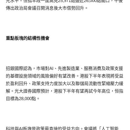
元水平。恒指早段一度高見25,971點逼近26,000點關口，午後
傳出政治局會議召開消息後大市借勢回升。
重點板塊的結構性機會
招銀國際認為，市場對AI、先進製造業、服務消費及政策支援
的基礎設施領域的風險偏好有望改善。港股下半年表現將受益
於盈利回升、政策支持力度加大以及聯儲局流動性緊縮壓力緩
解。光大證券國際預計，港股下半年有望再試今年高位，恒指
目標為28,000點。
科技與AI板塊是政策最直接的受益方向。會議將「人工智能