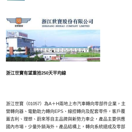
浙江世寶有望重拾250天平均線
浙江世寶（01057）為A＋H兩地上市汽車轉向零部件企業，主
營轉向器、電動助力轉向EPS、線控轉向及配套零件，客戶覆
蓋吉利、理想、蔚來等自主品牌與新勢力車企，產品主要供應
國內市場，少量外銷海外。產品結構上，轉向系統總成及零部