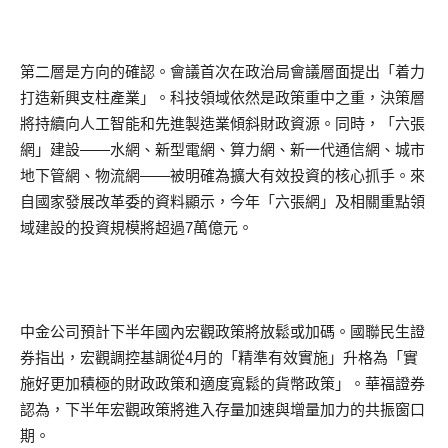
第二層是方向的確認。會議首次在政治局會議層面提出「着力
打造新興支柱產業」。科技領域依然是政策重中之重，決策層
將持續向人工智能和先進製造業傾斜財政資源。同時，「六張
網」建設——水網、新型電網、算力網、新一代通信網、城市
地下管網、物流網——被明確為擴大有效投資的核心抓手。來
自國家發展改革委的資料顯示，今年「六張網」及相關重點領
域建設的投資規模將超過7萬億元。
中金公司預計下半年國內宏觀政策將放鬆或加碼。國聯民生證
券指出，宏觀調控基調從4月的「精準有效實施」升格為「實
施好更加積極的財政政策和適度寬鬆的貨幣政策」。華福證券
認為，下半年宏觀政策將進入存量加速與增量加力的共振窗口
期。