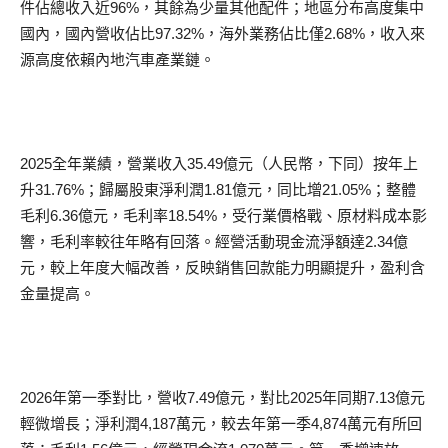
件佔總收入近96%，其餘為少量其他配件；地區分布高度集中
國內，國內營收佔比97.32%，海外業務佔比僅2.68%，收入來
源高度依賴內地汽車產業鏈。
2025全年業績，營業收入35.49億元（人民幣，下同）按年上
升31.76%；歸屬股東淨利潤1.81億元，同比增21.05%；整體
毛利6.36億元，毛利率18.54%，受行業價格戰、原材料成本影
響，毛利率較往年略有回落。經營活動現金流淨額達2.34億
元，較上年度大幅改善，反映銷售回款能力明顯提升，盈利含
金量提高。
2026年第一季對比，營收7.49億元，對比2025年同期7.13億元
輕微增長；淨利潤4,187萬元，較去年第一季4,874萬元有所回