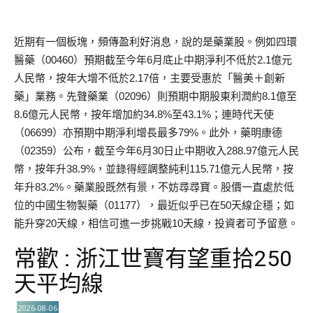
近期有一個板塊，頻傳盈利好消息，說的是藥業股。例如四環
醫藥（00460）預期截至今年6月底止中期淨利不低於2.1億元
人民幣，按年大增不低於2.17倍，主要受惠於「醫美＋創新
藥」業務。先聲藥業（02096）則預期中期股東利潤約8.1億至
8.6億元人民幣，按年增加約34.8%至43.1%；連時代天使
（06699）亦預期中期淨利增長最多79%。此外，藥明康德
（02359）公布，截至今年6月30日止中期收入288.97億元人民
幣，按年升38.9%，並錄得經調整純利115.71億元人民幣，按
年升83.2%。藥業股既然有景，不妨尋尋寶。股價一直處於低
位的中國生物製藥（01177），最近似乎已在50天線企穩；如
能升穿20天線，相信可進一步挑戰10天線，投資者可予留意。
常歡 : 浙江世寶有望重拾250
天平均線
2026-08-06