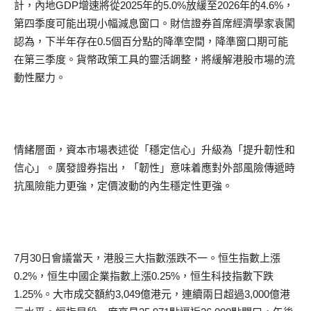
計，內地GDP增速將從2025年的5.0%放緩至2026年的4.6%，
第四季度可能出現小幅減息窗口。財信證券首席經濟學家袁闖
認為，下半年存在0.5個百分點的降準空間，降準窗口期可能
在第三季度。貨幣政策工具的靈活調整，將緩解港股市場的流
動性壓力。
情緒層面，資本市場表述從「穩定信心」升級為「提升韌性和
信心」。廣發證券指出，「韌性」意味着應對外部風險傳遞時
抗風險能力更強，定價波動的內生穩定性更強。
7月30日會議當天，港股三大指數漲跌不一。恒生指數上漲
0.2%，恒生中國企業指數上漲0.25%，恒生科技指數下跌
1.25%。大市成交額約3,049億港元，連續兩日超過3,000億港