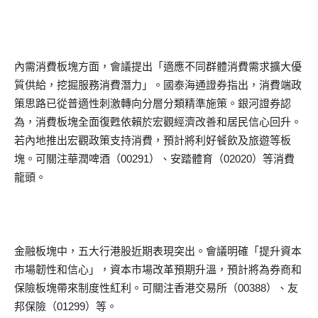
內需消費板塊方面，會議提出「適應不同群體消費需求擴大優
質供給，挖掘服務消費潛力」。國泰海通證券指出，消費端政
策思路已從普適性刺激轉向分層分類精準施策。銀河證券認
為，消費板塊全面復甦依賴於宏觀經濟改善和居民信心回升。
若內地推出宏觀政策支持消費，預計將利好餐飲及旅遊等板
塊。可關注華潤啤酒（00291）、安踏體育（02020）等消費
龍頭。
金融板塊中，五大行港股近期表現突出。會議明確「提升資本
市場韌性和信心」，資本市場改革預期升溫，預計將為券商和
保險板塊帶來制度性紅利。可關注香港交易所（00388）、友
邦保險（01299）等。