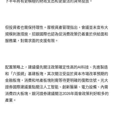
下半年將有更積極的財政支出和更靈活的貨幣投放。
但投資者也需保持理性。摩根資產管理指出，會議並未宣布大
規模刺激措施，招銀國際也認為促消費政策仍着重於供給面和
服務業，對需求面的支援有限。
配置策略上，建議優先關注政策確定性高的AI科技、先進製造
和「六張網」基建板塊，其次關注受益於資本市場改革預期的
金融板塊，消費和地產板塊則需等待更明確的復甦信號。光大
證券國際建議重點關注人工智能、創新醫藥、電力設備、內需
消費四大板塊。銀河證券建議關注2026年兩會政策利好較多的
產業。