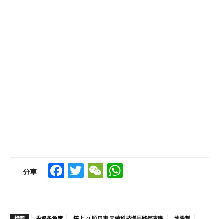
Facebook
Twitter
WeChat
WhatsApp
分享
標籤
投資多角度
搭上 AI 順風車 元續科技增長路徑清晰
炒股幫