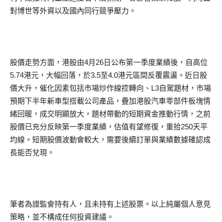
對博世等外資以及國內同行競爭壓力。
股價走勢方面，港股由4月26日公布第一季度業績後，自高位
5.74港元，大幅回落，於3.5至4.0港元區間反覆震盪。近日股
價大升，催化因素包括市場炒作線控轉向、L3自駕題材，市場
預期下半年新車型搭載公司產品，疊加港股汽車零部件板塊情
緒回暖，成交明顯放大，題材帶動的短期資金推動行情，之前
股價已充分反映第一季度業績，估值有望修復，重拾250天平
均線。短期股價波動會較大，需要後續訂單與業績數據確認成
長能否兌現。
筆者為證監會持有人，且未持有上述股票。以上純屬個人意見
策略，並不構成任何投資建議。