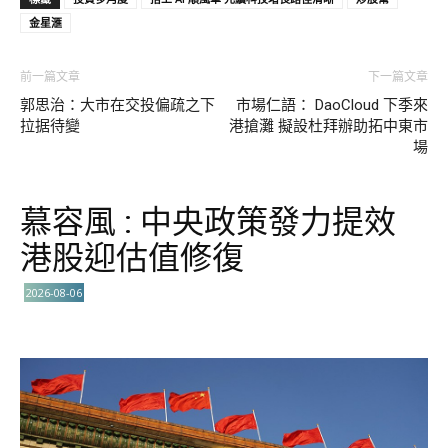
金星滙
前一篇文章
下一篇文章
郭思治：大市在交投偏疏之下
市場仁語： DaoCloud 下季來
拉据待變
港搶灘 擬設杜拜辦助拓中東市
場
慕容風 : 中央政策發力提效
港股迎估值修復
2026-08-06