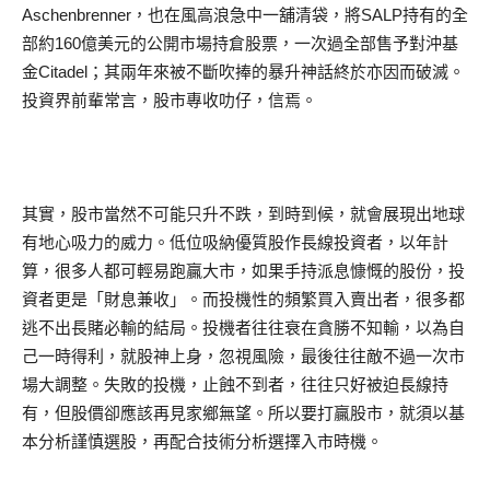
Aschenbrenner，也在風高浪急中一舖清袋，將SALP持有的全
部約160億美元的公開市場持倉股票，一次過全部售予對沖基
金Citadel；其兩年來被不斷吹捧的暴升神話終於亦因而破滅。
投資界前輩常言，股市專收叻仔，信焉。
其實，股市當然不可能只升不跌，到時到候，就會展現出地球
有地心吸力的威力。低位吸納優質股作長線投資者，以年計
算，很多人都可輕易跑贏大市，如果手持派息慷慨的股份，投
資者更是「財息兼收」。而投機性的頻繁買入賣出者，很多都
逃不出長賭必輸的結局。投機者往往衰在貪勝不知輸，以為自
己一時得利，就股神上身，忽視風險，最後往往敵不過一次市
場大調整。失敗的投機，止蝕不到者，往往只好被迫長線持
有，但股價卻應該再見家鄉無望。所以要打贏股市，就須以基
本分析謹慎選股，再配合技術分析選擇入市時機。