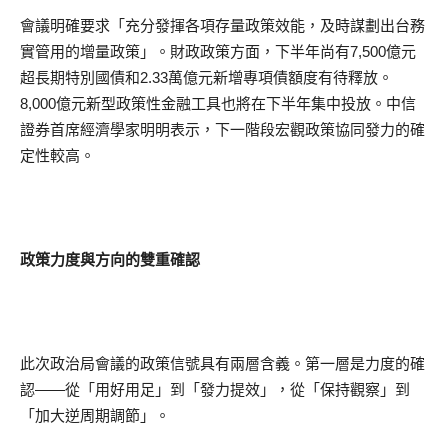
會議明確要求「充分發揮各項存量政策效能，及時謀劃出台務
實管用的增量政策」。財政政策方面，下半年尚有7,500億元
超長期特別國債和2.33萬億元新增專項債額度有待釋放。
8,000億元新型政策性金融工具也將在下半年集中投放。中信
證券首席經濟學家明明表示，下一階段宏觀政策協同發力的確
定性較高。
政策力度與方向的雙重確認
此次政治局會議的政策信號具有兩層含義。第一層是力度的確
認——從「用好用足」到「發力提效」，從「保持觀察」到
「加大逆周期調節」。