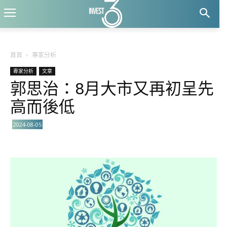
首頁
專家分析
專家分析
文章
郭思治：8月大市又再初呈先
高而後低
2024-08-05