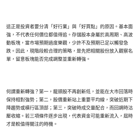
這正是投資者要分清「好行業」與「好買點」的原因。基本面
強，不代表任何價位都值得追。存儲股本身屬於高周期、高波
動板塊，當市場預期過度樂觀，少許不及預期已足以觸發急
跌。因此，現階段較合理的策略，是先把相關股份放入觀察名
單，留意板塊能否完成調整並重新轉強。
何謂重新轉強？第一，龍頭股不再創新低，並能在大市回落時
保持相對強勢；第二，股價重新站上重要平均線，突破近期下
降趨勢或橫行區頂部；第三，突破時成交量配合，而回調時沽
壓收縮。若三項條件逐步出現，代表資金可能重新流入，屆時
才是較值得關注的時機。