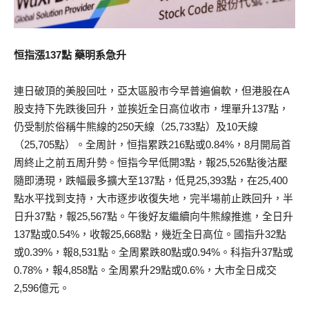
恒指漲137點 藥明系急升
連日破頂的美股回吐，亞太區股市今早普遍偏軟，但港股在A
股支持下先跌後回升，並挨近全日高位收市，埋單升137點，
仍受制於俗稱牛熊線的250天線（25,733點）及10天線
（25,705點）。全周計，恒指累跌216點或0.84%，8月開局首
周終止之前五周升勢。恒指今早低開3點，報25,526點後沽壓
隨即湧現，跌幅最多擴大至137點，低見25,393點，在25,400
點水平找到支持，大市逐步收復失地，完半場前止跌回升，半
日升37點，報25,567點。午後好友繼續向牛熊線推進，全日升
137點或0.54%，收報25,668點，幾近全日高位。國指升32點
或0.39%，報8,531點。全周累跌80點或0.94%。科指升37點或
0.78%，報4,858點。全周累升29點或0.6%，大市全日成交
2,596億元。