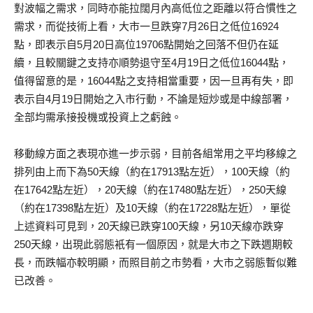
對波幅之需求，同時亦能拉闊月內高低位之距離以符合慣性之
需求，而從技術上看，大市一旦跌穿7月26日之低位16924
點，即表示自5月20日高位19706點開始之回落不但仍在延
續，且較關鍵之支持亦順勢退守至4月19日之低位16044點，
值得留意的是，16044點之支持相當重要，因一旦再有失，即
表示自4月19日開始之入市行動，不論是短炒或是中線部署，
全部均需承接投機或投資上之虧蝕。
移動線方面之表現亦進一步示弱，目前各組常用之平均移線之
排列由上而下為50天線（約在17913點左近），100天線（約
在17642點左近），20天線（約在17480點左近），250天線
（約在17398點左近）及10天線（約在17228點左近），單從
上述資料可見到，20天線已跌穿100天線，另10天線亦跌穿
250天線，出現此弱態衹有一個原因，就是大市之下跌週期較
長，而跌幅亦較明顯，而照目前之市勢看，大市之弱態暫似難
已改善。