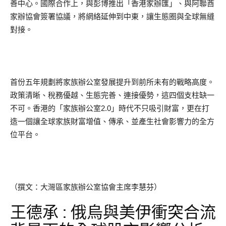
善中心。國際合作上，與彭博推出「香港家辦匯」、與阿聯酋
家辦協會簽署協議，將網絡延伸到中東，讓生態圈與全球無縫
對接。
首份五年規劃將家族辦公室發展提升到前所未有的戰略高度。
政策清晰、稅務優越、生態完善、連接優勢，這四個支柱缺一
不可。香港的「家族辦公室2.0」時代不只吸引財富，更在打
造一個讓全球家族財富增值、傳承、並產生社會影響力的全方
位平台。
（撰文：大灣區家族辦公室協會主席李慧芬）
王德承 : 俄烏與美伊衝突合流