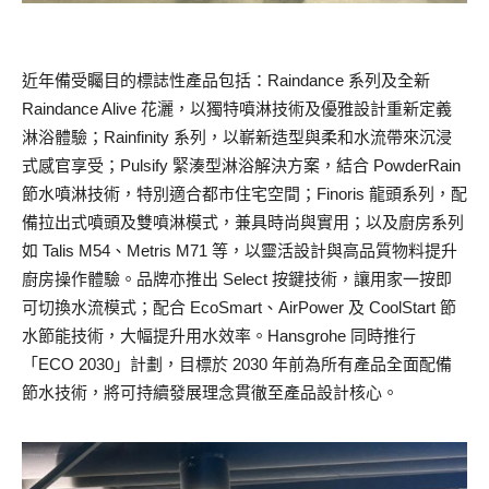
近年備受矚目的標誌性產品包括：Raindance 系列及全新
Raindance Alive 花灑，以獨特噴淋技術及優雅設計重新定義
淋浴體驗；Rainfinity 系列，以嶄新造型與柔和水流帶來沉浸
式感官享受；Pulsify 緊湊型淋浴解決方案，結合 PowderRain
節水噴淋技術，特別適合都市住宅空間；Finoris 龍頭系列，配
備拉出式噴頭及雙噴淋模式，兼具時尚與實用；以及廚房系列
如 Talis M54、Metris M71 等，以靈活設計與高品質物料提升
廚房操作體驗。品牌亦推出 Select 按鍵技術，讓用家一按即
可切換水流模式；配合 EcoSmart、AirPower 及 CoolStart 節
水節能技術，大幅提升用水效率。Hansgrohe 同時推行
「ECO 2030」計劃，目標於 2030 年前為所有產品全面配備
節水技術，將可持續發展理念貫徹至產品設計核心。