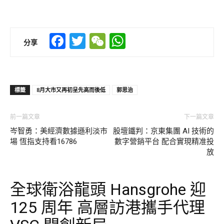
Facebook
Twitter
WeChat
WhatsApp
分享
標籤
8月大市又再初呈先高而後低
郭思治
前一篇文章
下一篇文章
岑智勇：美經濟數據遜利淡市
股壇鐵判：京東集團 AI 技術的
場 恆指支持看16786
數字營銷平台 配合實現精准投
放
全球衛浴龍頭 Hansgrohe 迎
125 周年 高層訪港攜手代理