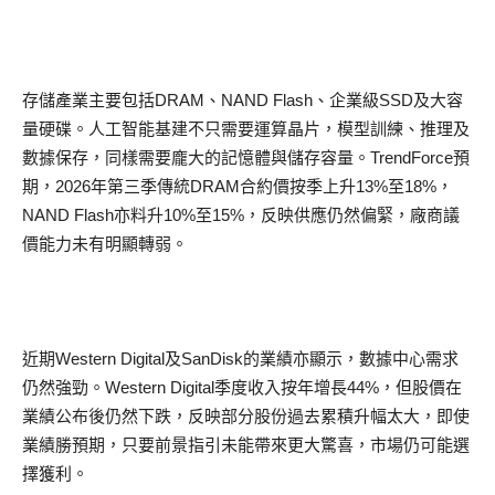
存儲產業主要包括DRAM、NAND Flash、企業級SSD及大容
量硬碟。人工智能基建不只需要運算晶片，模型訓練、推理及
數據保存，同樣需要龐大的記憶體與儲存容量。TrendForce預
期，2026年第三季傳統DRAM合約價按季上升13%至18%，
NAND Flash亦料升10%至15%，反映供應仍然偏緊，廠商議
價能力未有明顯轉弱。
近期Western Digital及SanDisk的業績亦顯示，數據中心需求
仍然強勁。Western Digital季度收入按年增長44%，但股價在
業績公布後仍然下跌，反映部分股份過去累積升幅太大，即使
業績勝預期，只要前景指引未能帶來更大驚喜，市場仍可能選
擇獲利。