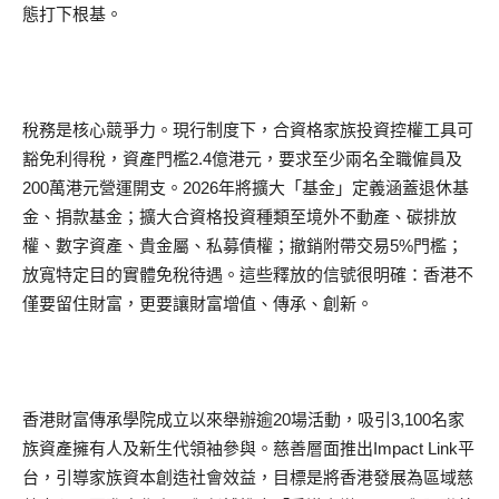
態打下根基。
稅務是核心競爭力。現行制度下，合資格家族投資控權工具可
豁免利得稅，資產門檻2.4億港元，要求至少兩名全職僱員及
200萬港元營運開支。2026年將擴大「基金」定義涵蓋退休基
金、捐款基金；擴大合資格投資種類至境外不動產、碳排放
權、數字資產、貴金屬、私募債權；撤銷附帶交易5%門檻；
放寬特定目的實體免稅待遇。這些釋放的信號很明確：香港不
僅要留住財富，更要讓財富增值、傳承、創新。
香港財富傳承學院成立以來舉辦逾20場活動，吸引3,100名家
族資產擁有人及新生代領袖參與。慈善層面推出Impact Link平
台，引導家族資本創造社會效益，目標是將香港發展為區域慈