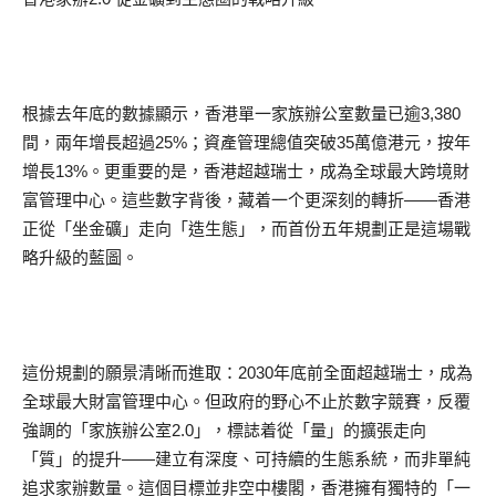
根據去年底的數據顯示，香港單一家族辦公室數量已逾3,380
間，兩年增長超過25%；資產管理總值突破35萬億港元，按年
增長13%。更重要的是，香港超越瑞士，成為全球最大跨境財
富管理中心。這些數字背後，藏着一个更深刻的轉折——香港
正從「坐金礦」走向「造生態」，而首份五年規劃正是這場戰
略升級的藍圖。
這份規劃的願景清晰而進取：2030年底前全面超越瑞士，成為
全球最大財富管理中心。但政府的野心不止於數字競賽，反覆
強調的「家族辦公室2.0」，標誌着從「量」的擴張走向
「質」的提升——建立有深度、可持續的生態系統，而非單純
追求家辦數量。這個目標並非空中樓閣，香港擁有獨特的「一