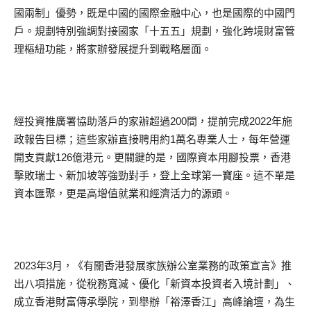
國兩制」優勢，既是中國的國際金融中心，也是國際的中國門
戶。規劃特別強調對接國家「十五五」規劃，強化跨境財富管
理樞紐功能，將家辦發展提升到戰略層面。
經投資推廣署協助落戶的家辦超過200間，提前完成2022年施
政報告目標；這些家辦直接聘用約1萬名專業人士，每年營運
開支貢獻126億港元。更關鍵的是，國際資本用腳投票，香港
擊敗瑞士、新加坡等強勁對手，登上全球第一寶座。這不單是
資本匯聚，更是高增值就業和經濟活力的源頭。
2023年3月，《有關香港發展家族辦公室業務的政策宣言》推
出八項措施，從稅務寬減、優化「新資本投資者入境計劃」、
成立香港財富傳承學院，到舉辦「裕澤香江」高峰論壇，為生