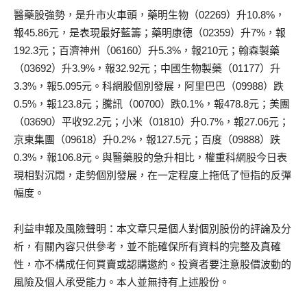
醫藥股強勢，是升市火車頭，藥明生物（02269）升10.8%，
報45.86元，是表現最好藍籌；藥明康德（02359）升7%，報
192.3元；百濟神州（06160）升5.3%，報210元；翰森製藥
（03692）升3.9%，報32.92元；中國生物製藥（01177）升
3.3%，報5.095元。科網股個別發展，阿里巴巴（09988）跌
0.5%，報123.8元；騰訊（00700）跌0.1%，報478.8元；美團
（03690）平收92.2元；小米（01810）升0.7%，報27.06元；
京東集團（09618）升0.2%，報127.5元；百度（09888）跌
0.3%，報106.8元。與醫藥股的急升相比，權重科網股今日表
現相對沉悶，走勢個別發展，在一定程度上拖低了恒指的反彈
幅度。
利益申報及風險聲明：本文章只是個人對個別股份的評論及分
析，有關內容只供參考，並不能確保所有資料的完整及真確
性，亦不構成任何買賣或認購邀約。投資者要注意股價波動的
風險及個人承受能力。本人並無持有上述股份。