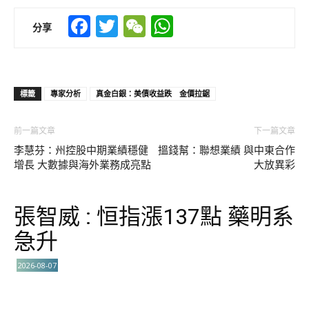
Facebook
Twitter
WeChat
WhatsApp
分享
標籤
專家分析
真金白銀：美債收益跌 金價拉鋸
前一篇文章
下一篇文章
李慧芬：州控股中期業績穩健
搵錢幫：聯想業績 與中東合作
增長 大數據與海外業務成亮點
大放異彩
張智威 : 恒指漲137點 藥明系
急升
2026-08-07