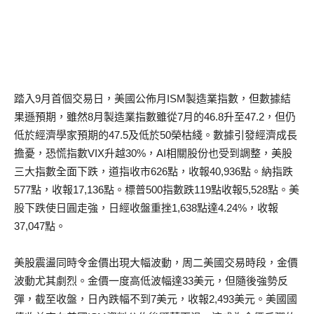
踏入9月首個交易日，美國公佈月ISM製造業指數，但數據結
果遜預期，雖然8月製造業指數雖從7月的46.8升至47.2，但仍
低於經濟學家預期的47.5及低於50榮枯綫。數據引發經濟成長
擔憂，恐慌指數VIX升越30%，AI相關股份也受到調整，美股
三大指數全面下跌，道指收市626點，收報40,936點。納指跌
577點，收報17,136點。標普500指數跌119點收報5,528點。美
股下跌使日圓走強，日經收盤重挫1,638點達4.24%，收報
37,047點。
美股震盪同時令金價出現大幅波動，周二美國交易時段，金價
波動尤其劇烈。金價一度高低波幅達33美元，但隨後強勢反
彈，截至收盤，日內跌幅不到7美元，收報2,493美元。美國國