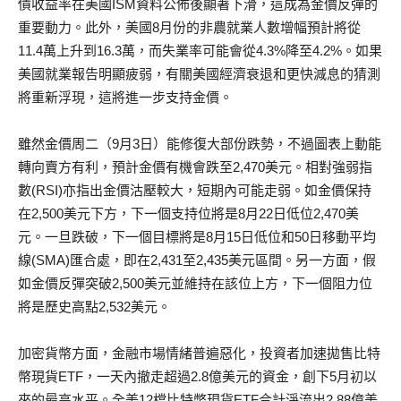
債收益率在美國ISM資料公佈後顯著下滑，這成為金價反彈的
重要動力。此外，美國8月份的非農就業人數增幅預計將從
11.4萬上升到16.3萬，而失業率可能會從4.3%降至4.2%。如果
美國就業報告明顯疲弱，有關美國經濟衰退和更快減息的猜測
將重新浮現，這將進一步支持金價。
雖然金價周二（9月3日）能修復大部份跌勢，不過圖表上動能
轉向賣方有利，預計金價有機會跌至2,470美元。相對強弱指
數(RSI)亦指出金價沽壓較大，短期內可能走弱。如金價保持
在2,500美元下方，下一個支持位將是8月22日低位2,470美
元。一旦跌破，下一個目標將是8月15日低位和50日移動平均
線(SMA)匯合處，即在2,431至2,435美元區間。另一方面，假
如金價反彈突破2,500美元並維持在該位上方，下一個阻力位
將是歷史高點2,532美元。
加密貨幣方面，金融市場情緒普遍惡化，投資者加速拋售比特
幣現貨ETF，一天內撤走超過2.8億美元的資金，創下5月初以
來的最高水平。全美12檔比特幣現貨ETF合計淨流出2.88億美