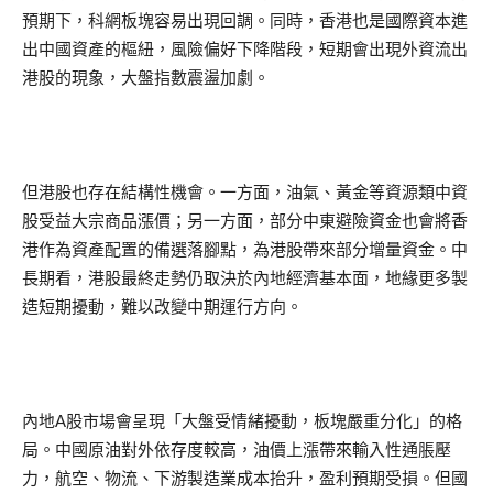
預期下，科網板塊容易出現回調。同時，香港也是國際資本進
出中國資產的樞紐，風險偏好下降階段，短期會出現外資流出
港股的現象，大盤指數震盪加劇。
但港股也存在結構性機會。一方面，油氣、黃金等資源類中資
股受益大宗商品漲價；另一方面，部分中東避險資金也會將香
港作為資產配置的備選落腳點，為港股帶來部分增量資金。中
長期看，港股最終走勢仍取決於內地經濟基本面，地緣更多製
造短期擾動，難以改變中期運行方向。
內地A股市場會呈現「大盤受情緒擾動，板塊嚴重分化」的格
局。中國原油對外依存度較高，油價上漲帶來輸入性通脹壓
力，航空、物流、下游製造業成本抬升，盈利預期受損。但國