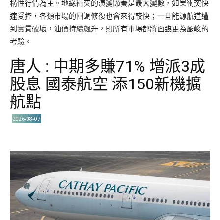
構性行情為主。地緣衝突的演變節奏是最大變數，如果衝突快
速受控，各類市場的回調修復也會來得較快；一旦能源航道遭
到實質破壞，油價持續飆升，則所有市場都將面臨更為嚴峻的
考驗。
唐人 : 中期多賺71% 增派3成
股息 國泰航空 添150新機擴
航點
2026-08-07