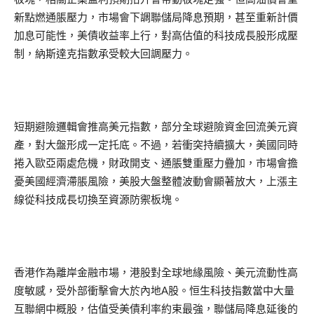
新點燃通脹壓力，市場會下調聯儲局降息預期，甚至重新計價
加息可能性，美債收益率上行，對高估值的科技成長股形成壓
制，納斯達克指數承受較大回調壓力。
短期避險邏輯會推高美元指數，部分全球避險資金回流美元資
產，對大盤形成一定托底。不過，若衝突持續擴大，美國同時
捲入歐亞兩處危機，財政開支、通脹雙重壓力疊加，市場會擔
憂美國經濟滯脹風險，美股大盤整體波動會顯著放大，上漲主
線從科技成長切換至資源防禦板塊。
香港作為離岸金融市場，港股對全球地緣風險、美元流動性高
度敏感，受外部衝擊會大於內地A股。恒生科技指數當中大量
互聯網中概股，估值受美債利率約束最強，聯儲局降息延後的