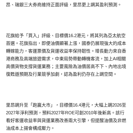
昂、瑞銀三大券商維持正面評級，里昂更上調其盈利預測。
花旗給予「買入」評級、目標價16.2港元，將其列為亞太航空
首選。花旗指出，即便油價顯著上漲，國泰仍展現強大的成本
轉嫁能力，客運票價及貨運收益率保持韌性。增長動力來自香
港商務及高端旅遊需求，中東局勢帶動轉機客流，加上AI相關
高價貨物支撐貨運業務；主要風險為油價居高不下、內地出境
復甦遜預期及行業競爭加劇，認為盈利仍存在上調空間。
里昂調升至「跑贏大市」，目標價16.4港元，大幅上調2026至
2027年淨利預測，預料2027年ROE可創2010年後新高。該行
看好客運收益率與貨運業務改善兩大引擎，但提醒油價及非燃
油成本上揚會構成壓力。