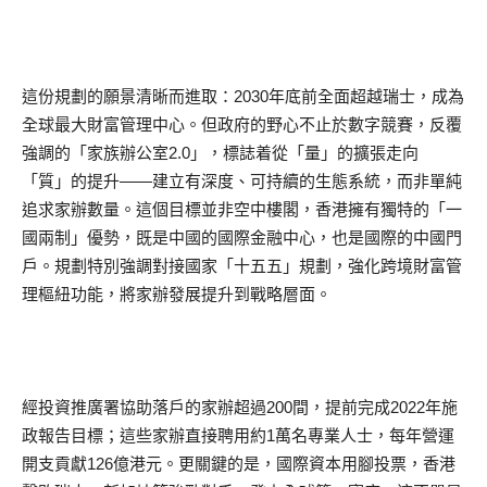
這份規劃的願景清晰而進取：2030年底前全面超越瑞士，成為
全球最大財富管理中心。但政府的野心不止於數字競賽，反覆
強調的「家族辦公室2.0」，標誌着從「量」的擴張走向
「質」的提升——建立有深度、可持續的生態系統，而非單純
追求家辦數量。這個目標並非空中樓閣，香港擁有獨特的「一
國兩制」優勢，既是中國的國際金融中心，也是國際的中國門
戶。規劃特別強調對接國家「十五五」規劃，強化跨境財富管
理樞紐功能，將家辦發展提升到戰略層面。
經投資推廣署協助落戶的家辦超過200間，提前完成2022年施
政報告目標；這些家辦直接聘用約1萬名專業人士，每年營運
開支貢獻126億港元。更關鍵的是，國際資本用腳投票，香港