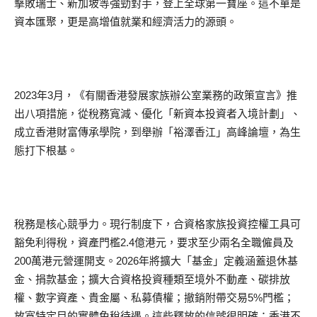
擊敗瑞士、新加坡等強勁對手，登上全球第一寶座。這不單是
資本匯聚，更是高增值就業和經濟活力的源頭。
2023年3月，《有關香港發展家族辦公室業務的政策宣言》推
出八項措施，從稅務寬減、優化「新資本投資者入境計劃」、
成立香港財富傳承學院，到舉辦「裕澤香江」高峰論壇，為生
態打下根基。
稅務是核心競爭力。現行制度下，合資格家族投資控權工具可
豁免利得稅，資產門檻2.4億港元，要求至少兩名全職僱員及
200萬港元營運開支。2026年將擴大「基金」定義涵蓋退休基
金、捐款基金；擴大合資格投資種類至境外不動產、碳排放
權、數字資產、貴金屬、私募債權；撤銷附帶交易5%門檻；
放寬特定目的實體免稅待遇。這些釋放的信號很明確：香港不