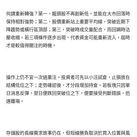
何謂重新轉強？第一，龍頭股不再創新低，並能在大市回落時
保持相對強勢；第二，股價重新站上重要平均線，突破近期下
降趨勢或橫行區頂部；第三，突破時成交量配合，而回調時沽
壓收縮。若三項條件逐步出現，代表資金可能重新流入，屆時
才是較值得關注的時機。
操作上仍不宜一次過重注。投資者可先以小注試倉，止損放在
結構低位之下；走勢確認後，才分段增加持倉。若板塊只因單
日消息反彈，翌日便跌回突破位之下，便要接受判斷錯誤，迅
速離場。
存儲股的長線需求故事仍在，但短線勝負取決於買入位置與風