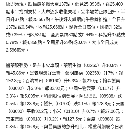
隨即湧現，跌幅最多擴大至137點，低見25,393點，在25,400
點水平找到支持，大市逐步收復失地，完半場前止跌回升，半
日升37點，報25,567點。午後好友繼續向牛熊線推進，全日升
137點或0.54%，收報25,668點，幾近全日高位。國指升32點
或0.39%，報8,531點。全周累跌80點或0.94%。科指升37點或
0.78%，報4,858點。全周累升29點或0.6%，大市全日成交
2,596億元。
醫藥股強勢，是升市火車頭，藥明生物（02269）升10.8%，
報45.86元，是表現最好藍籌；藥明康德（02359）升7%，報
192.3元；百濟神州（06160）升5.3%，報210元；翰森製藥
（03692）升3.9%，報32.92元；中國生物製藥（01177）升
3.3%，報5.095元。科網股個別發展，阿里巴巴（09988）跌
0.5%，報123.8元；騰訊（00700）跌0.1%，報478.8元；美團
（03690）平收92.2元；小米（01810）升0.7%，報27.06元；
京東集團（09618）升0.2%，報127.5元；百度（09888）跌
0.3%，報106.8元。與醫藥股的急升相比，權重科網股今日表