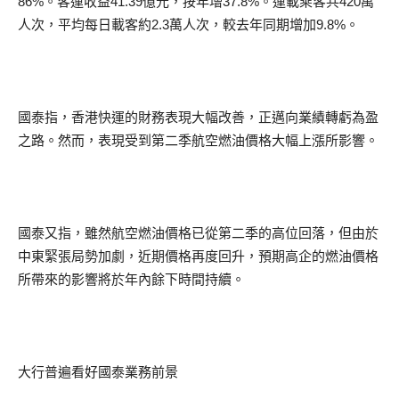
86%。客運收益41.39億元，按年增37.8%。運載乘客共420萬
人次，平均每日載客約2.3萬人次，較去年同期增加9.8%。
國泰指，香港快運的財務表現大幅改善，正邁向業績轉虧為盈
之路。然而，表現受到第二季航空燃油價格大幅上漲所影響。
國泰又指，雖然航空燃油價格已從第二季的高位回落，但由於
中東緊張局勢加劇，近期價格再度回升，預期高企的燃油價格
所帶來的影響將於年內餘下時間持續。
大行普遍看好國泰業務前景