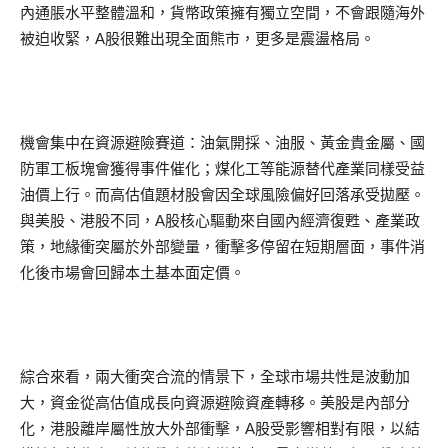
內通脹水平整體溫和，貨幣政策擁有獨立空間，不會跟隨海外
被迫收緊，A股很難出現全面熊市，更多是震盪格局。
機會集中在資源避險賽道：油氣開採、油服、黃金貴金屬、國
防軍工板塊會獲得事件催化；煤化工等能源替代產業同樣受益
油價上行。而高估值題材股會因全球風險偏好回落承受拋壓。
與美股、港股不同，A股核心驅動來自國內經濟復甦、產業政
策，地緣衝突屬於外部變量，衝擊多停留在短期層面，事件消
化後市場會回歸本土基本面定價。
綜合來看，兩大衝突合流的情景下，全球市場共性是波動加
大，資金從高估值成長向資源避險資產轉移。美股是內部分
化，港股離岸屬性放大外部衝擊，A股受影響相對有限，以結