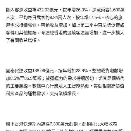
期內客運收益為432.03億元，按年增26.3%，運載乘客1,600萬
人次，平均每日載客約8.84萬人次，按年增17.5%。核心的旅
遊需求持續強健，帶動收益增加，加上第二季中東局勢促使旅
客轉用其他樞紐，令途經香港的過境客運量增加，進一步擴大
了有關收益增幅。
國泰貨運收益138.06億元，按年增加23.9%。整體載貨噸數增
加8.5%至86.9萬噸；貨運運力的需求持續殷切，尤其是網絡內
的主要航線。數據中心行業及人工智能熱潮，帶動相關高價值
科技產品的運載需求，支持業績增長。
旗下香港快運期內錄得7,300萬元虧損，虧損同比大幅收窄