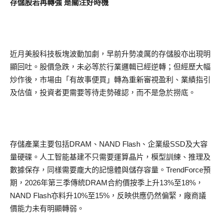
存儲股若再轉強 是關注好時機
近月美股科技板塊波動加劇，早前升勢凌厲的存儲股亦出現明
顯回吐。股價急跌，未必等於行業邏輯已經逆轉；但經歷大幅
炒作後，市場由「有故事便買」轉為重新審視盈利、業績指引
及估值，投資者更需要等待走勢確認，而不是急於撈底。
存儲產業主要包括DRAM、NAND Flash、企業級SSD及大容
量硬碟。人工智能基建不只需要運算晶片，模型訓練、推理及
數據保存，同樣需要龐大的記憶體與儲存容量。TrendForce預
期，2026年第三季傳統DRAM合約價按季上升13%至18%，
NAND Flash亦料升10%至15%，反映供應仍然偏緊，廠商議
價能力未有明顯轉弱。