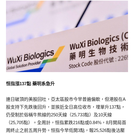
恒指漲137點 藥明系急升
連日破頂的美股回吐，亞太區股市今早普遍偏軟，但港股在A
股支持下先跌後回升，並挨近全日高位收市，埋單升137點，
仍受制於俗稱牛熊線的250天線（25,733點）及10天線
（25,705點）。全周計，恒指累跌216點或0.84%，8月開局首
周終止之前五周升勢。恒指今早低開3點，報25,526點後沽壓