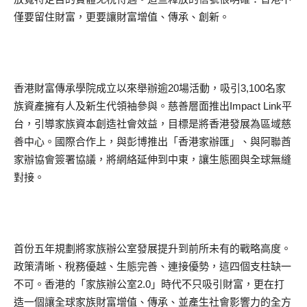
僅要留住財富，更要讓財富增值、傳承、創新。
香港財富傳承學院成立以來舉辦逾20場活動，吸引3,100名家
族資產擁有人及新生代領袖參與。慈善層面推出Impact Link平
台，引導家族資本創造社會效益，目標是將香港發展為區域慈
善中心。國際合作上，與彭博推出「香港家辦匯」、與阿聯酋
家辦協會簽署協議，將網絡延伸到中東，讓生態圈與全球無縫
對接。
首份五年規劃將家族辦公室發展提升到前所未有的戰略高度。
政策清晰、稅務優越、生態完善、連接優勢，這四個支柱缺一
不可。香港的「家族辦公室2.0」時代不只吸引財富，更在打
造一個讓全球家族財富增值、傳承、並產生社會影響力的全方