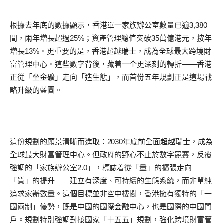
根據去年底的數據顯示，香港單一家族辦公室數量已逾3,380
間，兩年增長超過25%；資產管理總值突破35萬億港元，按年
增長13%。更重要的是，香港超越瑞士，成為全球最大跨境財
富管理中心。這些數字背後，藏着一个更深刻的轉折——香港
正從「坐金礦」走向「造生態」，而首份五年規劃正是這場戰
略升級的藍圖。
這份規劃的願景清晰而進取：2030年底前全面超越瑞士，成為
全球最大財富管理中心。但政府的野心不止於數字競賽，反覆
強調的「家族辦公室2.0」，標誌着從「量」的擴張走向
「質」的提升——建立有深度、可持續的生態系統，而非單純
追求家辦數量。這個目標並非空中樓閣，香港擁有獨特的「一
國兩制」優勢，既是中國的國際金融中心，也是國際的中國門
戶。規劃特別強調對接國家「十五五」規劃，強化跨境財富管