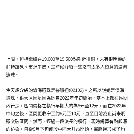
上周，恒指繼續在19,000至19,500點附近徘徊，未有很明顯的
好轉跡象。市況牛皮，是時候介紹一些沒有太多人留意的滄海
遺珠。
今天想介紹的滄海遺珠是醫脈通(02192)。之所以說她是滄海
遺珠，很大原因是因為她自2022年年初開始，基本上都在區間
內行走，區間價格在橫行早期大約為5元至12元，而在2023年
中旬之後，區間更收窄至約5元至10元。直至目前為止尚未明
顯突破區間。然而，經過一段漫長的橫行，現時總算有點起漲
的跡象，自從9月下旬那段中國大升市開始，醫脈通形成了均