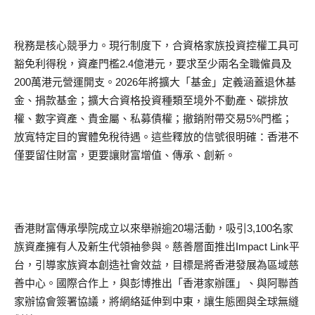
稅務是核心競爭力。現行制度下，合資格家族投資控權工具可
豁免利得稅，資產門檻2.4億港元，要求至少兩名全職僱員及
200萬港元營運開支。2026年將擴大「基金」定義涵蓋退休基
金、捐款基金；擴大合資格投資種類至境外不動產、碳排放
權、數字資產、貴金屬、私募債權；撤銷附帶交易5%門檻；
放寬特定目的實體免稅待遇。這些釋放的信號很明確：香港不
僅要留住財富，更要讓財富增值、傳承、創新。
香港財富傳承學院成立以來舉辦逾20場活動，吸引3,100名家
族資產擁有人及新生代領袖參與。慈善層面推出Impact Link平
台，引導家族資本創造社會效益，目標是將香港發展為區域慈
善中心。國際合作上，與彭博推出「香港家辦匯」、與阿聯酋
家辦協會簽署協議，將網絡延伸到中東，讓生態圈與全球無縫