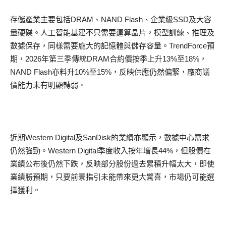
存儲產業主要包括DRAM、NAND Flash、企業級SSD及大容
量硬碟。人工智能基建不只需要運算晶片，模型訓練、推理及
數據保存，同樣需要龐大的記憶體與儲存容量。TrendForce預
期，2026年第三季傳統DRAM合約價按季上升13%至18%，
NAND Flash亦料升10%至15%，反映供應仍然偏緊，廠商議
價能力未有明顯轉弱。
近期Western Digital及SanDisk的業績亦顯示，數據中心需求
仍然強勁。Western Digital季度收入按年增長44%，但股價在
業績公布後仍然下跌，反映部分股份過去累積升幅太大，即使
業績勝預期，只要前景指引未能帶來更大驚喜，市場仍可能選
擇獲利。