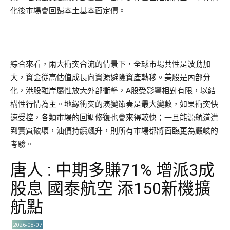
化後市場會回歸本土基本面定價。
綜合來看，兩大衝突合流的情景下，全球市場共性是波動加
大，資金從高估值成長向資源避險資產轉移。美股是內部分
化，港股離岸屬性放大外部衝擊，A股受影響相對有限，以結
構性行情為主。地緣衝突的演變節奏是最大變數，如果衝突快
速受控，各類市場的回調修復也會來得較快；一旦能源航道遭
到實質破壞，油價持續飆升，則所有市場都將面臨更為嚴峻的
考驗。
唐人 : 中期多賺71% 增派3成
股息 國泰航空 添150新機擴
航點
2026-08-07