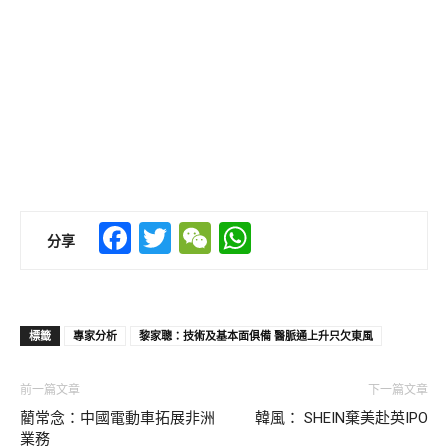
Facebook
Twitter
WeChat
WhatsApp
分享
標籤
專家分析
黎家聰：技術及基本面俱備 醫脈通上升只欠東風
前一篇文章
下一篇文章
藺常念：中國電動車拓展非洲
韓風： SHEIN棄美赴英IPO
業務