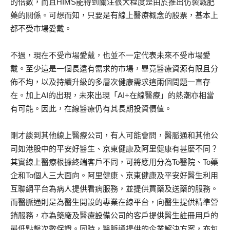
的倍數，而且HIMS能得到關注很大程度是由於推出仿製減肥
藥的關係。可想而知，只要是有線上醫療概念的股票，基本上
都不受市場愛戴。
不過，現在不受市場愛戴，也並不一定代表未來不受市場愛
戴。至少這是一個長遠有需求的市場，畢竟醫療資源有限且分
佈不均，以及持續升級的多層次健康需求這兩個問題一直存
在。加上AI的出現，未來出現「AI+在線醫療」的熱潮亦相當
有可能。因此，在線醫療仍有其長期投資價值。
剛才談到其他線上醫療公司，有人可能會問，醫脈通和其他公
司如港股中的平安好醫生、京東健康及阿里健康有甚麼不同？
其實線上醫療根據終端客戶不同，可將應用分為To醫院、To藥
企和To個人三大面向。阿里健康、京東健康及平安好醫生利用
互聯網平台為病人提供看病服務，並提供買藥及送藥的服務。
而醫脈通則是為醫生開設的專業在線平台，向醫生提供精準營
銷服務，亦為藥廠及醫療設備公司的客戶提供醫生註冊用戶的
最低點擊次數保證。同時，醫脈通提供的企業解決方案，亦包