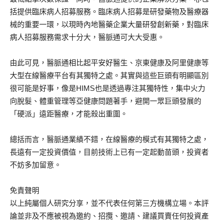
括提供臨床病人招募服務。臨床病人招募是研發藥物及醫療器
械的重要一環，以現時內地醫藥企業大量研發創新藥，對臨床
病人招募服務需求十分大，醫脈通可大大受惠。
由此可見，醫脈通相比起平安好醫生、京東健康及阿里健康等
大型在線醫療平台有其獨特之處。其實與這些巨頭有明顯區別
很可能是好事，像是HIMS也是透過專注其獨特性，集中火力
向脫髮、體重管理等亞健康問題著手，避開一眾巨頭發展的
「硬派」遠距醫療，才能殺出重圍。
總括而言，醫脈通業績不錯，在線醫療的模式有其獨特之處，
長遠有一定投資價值，目前技術上已有一定起動苗頭，投資者
不妨多加留意。
免責聲明
以上純屬個人研究分享，並不代表任何第三方機構立場。本評
論並非及不應被視為邀約、招攬、邀請、建議買賣任何投資產