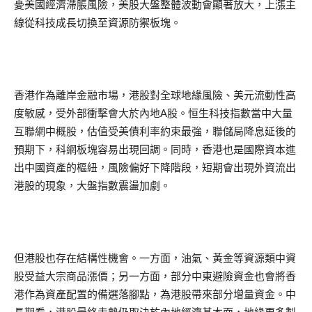
憂美國經濟滯脹風險，美股大盤整體波動會顯著放大，上漲主
線從科技成長切換至資源防禦板塊。
香港作為離岸金融市場，港股對全球地緣風險、美元流動性高
度敏感，受外部衝擊會大於內地A股。恒生科技指數當中大量
互聯網中概股，估值受美債利率約束最強，聯儲局降息延後的
預期下，科網板塊容易出現回調。同時，香港也是國際資本進
出中國資產的樞紐，風險偏好下降階段，短期會出現外資流出
港股的現象，大盤指數震盪加劇。
但港股也存在結構性機會。一方面，油氣、黃金等資源類中資
股受益大宗商品漲價；另一方面，部分中東避險資金也會將香
港作為資產配置的備選落腳點，為港股帶來部分增量資金。中