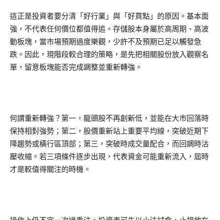
這正是投資者要分清「好行業」與「好買點」的原因。基本面
強，不代表任何價位都值得追。存儲股本身屬於高周期、高波
動板塊，當市場預期過度樂觀，少許不及預期已足以觸發急
跌。因此，現階段較合理的策略，是先把相關股份放入觀察名
單，留意板塊能否完成調整並重新轉強。
何謂重新轉強？第一，龍頭股不再創新低，並能在大市回落時
保持相對強勢；第二，股價重新站上重要平均線，突破近期下
降趨勢或橫行區頂部；第三，突破時成交量配合，而回調時沽
壓收縮。若三項條件逐步出現，代表資金可能重新流入，屆時
才是較值得關注的時機。