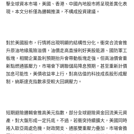
擊全球資本市場，美國、香港、中國內地股市將呈現差異化表
現。本文分析僅為邏輯推演，不構成投資建議。
對於美國股市，行情將出現明顯的結構性分化。衝突合流會推
升原油地緣風險溢價，油價走高直接利好美股能源、國防軍工
板塊，相關企業盈利預期抬升會帶動板塊走強。但高油價會重
新點燃通脹壓力，市場會下調聯儲局降息預期，甚至重新計價
加息可能性，美債收益率上行，對高估值的科技成長股形成壓
制，納斯達克指數承受較大回調壓力。
短期避險邏輯會推高美元指數，部分全球避險資金回流美元資
產，對大盤形成一定托底。不過，若衝突持續擴大，美國同時
捲入歐亞兩處危機，財政開支、通脹雙重壓力疊加，市場會擔