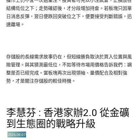
操作上仍不宜一次過重注。投資者可先以小注試倉，止損放在
結構低位之下；走勢確認後，才分段增加持倉。若板塊只因單
日消息反彈，翌日便跌回突破位之下，便要接受判斷錯誤，迅
速離場。
存儲股的長線需求故事仍在，但短線勝負取決於買入位置與風
險管理。與其猜測最低位，不如等待市場用價格告訴我們：調
整是否已經完成。當板塊再次出現領袖、量價配合及相對強
勢，才是關注存儲股的較佳時機。
李慧芬 : 香港家辦2.0 從金礦
到生態圈的戰略升級
2026-08-07