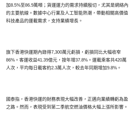
加8.5%至86.9萬噸；貨運運力的需求持續殷切，尤其是網絡內
的主要航線。數據中心行業及人工智能熱潮，帶動相關高價值
科技產品的運載需求，支持業績增長。
旗下香港快運期內錄得7,300萬元虧損，虧損同比大幅收窄
86%。客運收益41.39億元，按年增37.8%。運載乘客共420萬
人次，平均每日載客約2.3萬人次，較去年同期增加9.8%。
國泰指，香港快運的財務表現大幅改善，正邁向業績轉虧為盈
之路。然而，表現受到第二季航空燃油價格大幅上漲所影響。