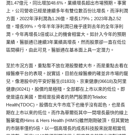
潤1.47億元，同比增加48.6%，業績增長超出市場預期。事實
上，公司營收已經是連續多年有雙位數百份比增長，而淨利潤
方面，2022年淨利潤為1.26億，增長179%；2023年為2.52
億，增長99%，今年半年淨利潤已幾乎達到去年的全年淨利
潤，今年再增長1倍或以上的機會相當大。如計入今年的預期
業績，醫脈通已連續3年業績高增長，然而股票卻一直在低位
區間橫行，由此可見，醫脈通在基本面上具一定潛力。
至於市況方面，重點暫不放在港股整體大市，而是重點去看在
線醫療平台的表現。說實話，目前在線醫療的確並非市場的寵
兒，像港股中的平安好醫生(01833)、京東健康(06618)及阿里
健康(00241)，股價均是極殘，全部都在上市以來的低位。即
使是遠在美國，曾經是投資者的熱門股票的Teladoc
Health(TDOC)，股價在大牛市底下也幾乎沒有起色，也是長
期在上市以來的低位。而作為華爾街其中一間增長最快的線上
醫藥電商Hims & Hers Health (HIMS)雖然剛剛破頂，但其實她
的市銷率僅約5倍，以一個高增長的成長科技股來說是相當低