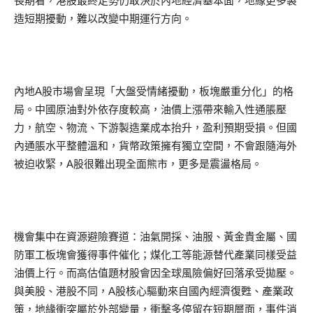
長期看，港股最終走勢仍取決於內地經濟基本面，地緣更多製
造短期擾動，難以改變中期運行方向。
內地A股市場會呈現「大盤受情緒擾動，板塊嚴重分化」的格
局。中國原油對外依存度較高，油價上漲帶來輸入性通脹壓
力，航空、物流、下游製造業成本抬升，盈利預期受損。但國
內通脹水平整體溫和，貨幣政策擁有獨立空間，不會跟隨海外
被迫收緊，A股很難出現全面熊市，更多是震盪格局。
機會集中在資源避險賽道：油氣開採、油服、黃金貴金屬、國
防軍工板塊會獲得事件催化；煤化工等能源替代產業同樣受益
油價上行。而高估值題材股會因全球風險偏好回落承受拋壓。
與美股、港股不同，A股核心驅動來自國內經濟復甦、產業政
策，地緣衝突屬於外部變量，衝擊多停留在短期層面，事件消