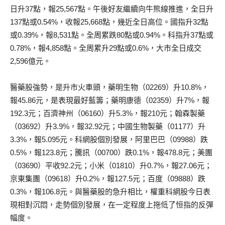
日升37點，報25,567點。午後好友繼續向牛熊線推進，全日升
137點或0.54%，收報25,668點，幾近全日高位。國指升32點
或0.39%，報8,531點。全周累跌80點或0.94%。科指升37點或
0.78%，報4,858點。全周累升29點或0.6%，大市全日成交
2,596億元。
醫藥股強勢，是升市火車頭，藥明生物（02269）升10.8%，
報45.86元，是表現最好藍籌；藥明康德（02359）升7%，報
192.3元；百濟神州（06160）升5.3%，報210元；翰森製藥
（03692）升3.9%，報32.92元；中國生物製藥（01177）升
3.3%，報5.095元。科網股個別發展，阿里巴巴（09988）跌
0.5%，報123.8元；騰訊（00700）跌0.1%，報478.8元；美團
（03690）平收92.2元；小米（01810）升0.7%，報27.06元；
京東集團（09618）升0.2%，報127.5元；百度（09888）跌
0.3%，報106.8元。與醫藥股的急升相比，權重科網股今日表
現相對沉悶，走勢個別發展，在一定程度上拖低了恒指的反彈
幅度。