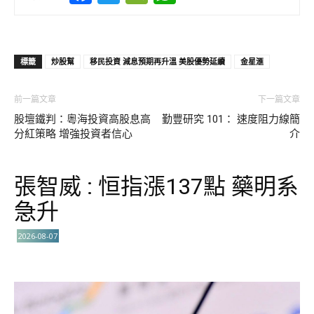
標籤
炒股幫
移民投資 減息預期再升溫 美股優勢延續
金星滙
前一篇文章
下一篇文章
股壇鐵判：粵海投資高股息高
勤豐研究 101： 速度阻力線簡
分紅策略 增強投資者信心
介
張智威 : 恒指漲137點 藥明系
急升
2026-08-07