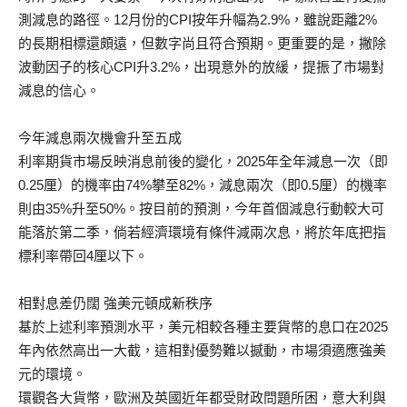
測減息的路徑。12月份的CPI按年升幅為2.9%，雖說距離2%
的長期相標還頗遠，但數字尚且符合預期。更重要的是，撇除
波動因子的核心CPI升3.2%，出現意外的放緩，提振了市場對
減息的信心。
今年減息兩次機會升至五成
利率期貨市場反映消息前後的變化，2025年全年減息一次（即
0.25厘）的機率由74%攀至82%，減息兩次（即0.5厘）的機率
則由35%升至50%。按目前的預測，今年首個減息行動較大可
能落於第二季，倘若經濟環境有條件減兩次息，將於年底把指
標利率帶回4厘以下。
相對息差仍闊 強美元頓成新秩序
基於上述利率預測水平，美元相較各種主要貨幣的息口在2025
年內依然高出一大截，這相對優勢難以撼動，市場須適應強美
元的環境。
環觀各大貨幣，歐洲及英國近年都受財政問題所困，意大利與