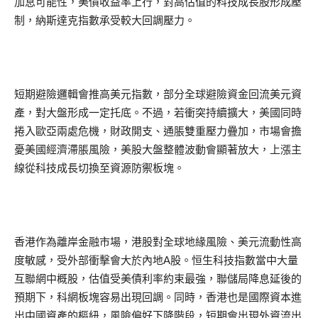
加息可能性，美債收益率上行，對高估值的科技成長股形成壓
制，納斯達克指數承受較大回調壓力。
短期避險邏輯會推高美元指數，部分全球避險資金回流美元資
產，對大盤形成一定托底。不過，若衝突持續擴大，美國同時
捲入歐亞兩處危機，財政開支、通脹雙重壓力疊加，市場會擔
憂美國經濟滯脹風險，美股大盤整體波動會顯著放大，上漲主
線從科技成長切換至資源防禦板塊。
香港作為離岸金融市場，港股對全球地緣風險、美元流動性高
度敏感，受外部衝擊會大於內地A股。恒生科技指數當中大量
互聯網中概股，估值受美債利率約束最強，聯儲局降息延後的
預期下，科網板塊容易出現回調。同時，香港也是國際資本進
出中國資產的樞紐，風險偏好下降階段，短期會出現外資流出