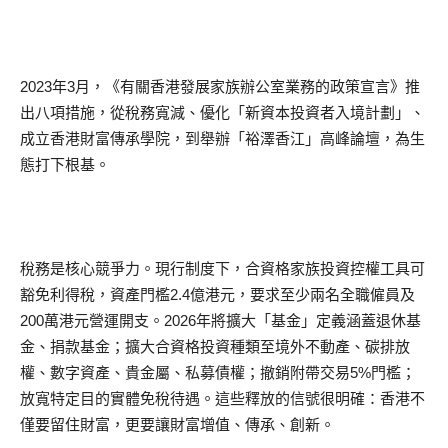
2023年3月，《有關香港發展家族辦公室業務的政策宣言》推
出八項措施，從稅務寬減、優化「新資本投資者入境計劃」、
成立香港財富傳承學院，到舉辦「裕澤香江」高峰論壇，為生
態打下根基。
稅務是核心競爭力。現行制度下，合資格家族投資控權工具可
豁免利得稅，資產門檻2.4億港元，要求至少兩名全職僱員及
200萬港元營運開支。2026年將擴大「基金」定義涵蓋退休基
金、捐款基金；擴大合資格投資種類至境外不動產、碳排放
權、數字資產、貴金屬、私募債權；撤銷附帶交易5%門檻；
放寬特定目的實體免稅待遇。這些釋放的信號很明確：香港不
僅要留住財富，更要讓財富增值、傳承、創新。