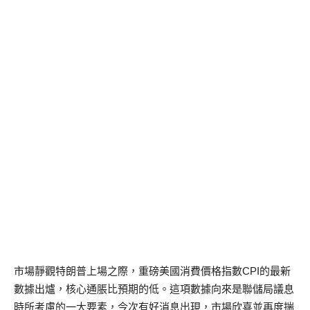
市場靜觀特朗普上場之際，重磅美國消費價格指數CPI的最新
數據出爐，核心通脹比預期的低。這項數據向來是聯儲局議息
時所考慮的一大要素，今次有好消息出現，市場欣喜並再度揣