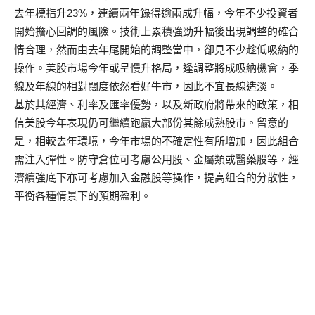
去年標指升23%，連續兩年錄得逾兩成升幅，今年不少投資者
開始擔心回調的風險。技術上累積強勁升幅後出現調整的確合
情合理，然而由去年尾開始的調整當中，卻見不少趁低吸納的
操作。美股市場今年或呈慢升格局，逢調整將成吸納機會，季
線及年線的相對闊度依然看好牛市，因此不宜長線造淡。
基於其經濟、利率及匯率優勢，以及新政府將帶來的政策，相
信美股今年表現仍可繼續跑贏大部份其餘成熟股市。留意的
是，相較去年環境，今年市場的不確定性有所增加，因此組合
需注入彈性。防守倉位可考慮公用股、金屬類或醫藥股等，經
濟續強底下亦可考慮加入金融股等操作，提高組合的分散性，
平衡各種情景下的預期盈利。