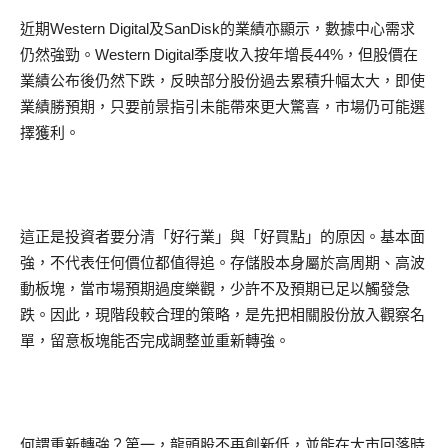
近期Western Digital及SanDisk的業績亦顯示，數據中心需求
仍然強勁。Western Digital季度收入按年增長44%，但股價在
業績公布後仍然下跌，反映部分股份過去累積升幅太大，即使
業績勝預期，只要前景指引未能帶來更大驚喜，市場仍可能選
擇獲利。
這正是投資者要分清「好行業」與「好買點」的原因。基本面
強，不代表任何價位都值得追。存儲股本身屬於高周期、高波
動板塊，當市場預期過度樂觀，少許不及預期已足以觸發急
跌。因此，現階段較合理的策略，是先把相關股份放入觀察名
單，留意板塊能否完成調整並重新轉強。
何謂重新轉強？第一，龍頭股不再創新低，並能在大市回落時