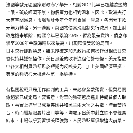
法國等歐元區國家財政赤字攀升，相對GDP比率已超越歐盟的
上限。礙於經濟不景，物價壓力也相對溫和。因此，歐洲央行
大有空間減息，市場預計今年全年可累減一厘息，各因素下歐
元無力轉強。另一邊廂，英國物價高漲限制央行減息，加上財
政危機未解除，鎊匯今年已累瀉2.5%，暫為最差貨幣，債息亦
攀至2008年金融海嘯以來最高，出現匯債雙殺的局面。
日本央行即將議息，雖未能確定加息政策如何操作但相信日央
會保持其謹慎操作，美日息差的收窄進程估計較慢。美元指數
中各大相對貨幣都難於短期內反咬美元，加上美國經濟堅挺，
美匯的強勢很大機會在第一季維持。
有指關稅戰只是用作談判的工具，未必會全數落實，但貿易關
係趨緊已成定局。要留意，對華的強硬態度遠非特朗普個人取
態，事實上這早已成為美國共和民主兩大黨之共識，時而禁抖
音、時而繼續限晶片出口等等，均顯示出美中對立絕不會輕易
結束，市場似乎要習慣美匯強勢，人民幣貶壓俱增這大前景。