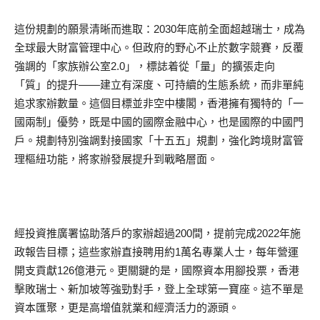
這份規劃的願景清晰而進取：2030年底前全面超越瑞士，成為
全球最大財富管理中心。但政府的野心不止於數字競賽，反覆
強調的「家族辦公室2.0」，標誌着從「量」的擴張走向
「質」的提升——建立有深度、可持續的生態系統，而非單純
追求家辦數量。這個目標並非空中樓閣，香港擁有獨特的「一
國兩制」優勢，既是中國的國際金融中心，也是國際的中國門
戶。規劃特別強調對接國家「十五五」規劃，強化跨境財富管
理樞紐功能，將家辦發展提升到戰略層面。
經投資推廣署協助落戶的家辦超過200間，提前完成2022年施
政報告目標；這些家辦直接聘用約1萬名專業人士，每年營運
開支貢獻126億港元。更關鍵的是，國際資本用腳投票，香港
擊敗瑞士、新加坡等強勁對手，登上全球第一寶座。這不單是
資本匯聚，更是高增值就業和經濟活力的源頭。