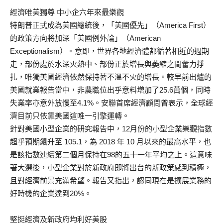
經濟唯美獨尊 中小企六年來最樂觀
特朗普正式成為美國總統後，「美國優先」（America First）
的政策方向將加深「美國例外論」（American
Exceptionalism）。意即，世界各地經濟體都循著相近的週期
走，部份處於水深火熱中、部份正於增長與萎縮之間奮力掙
扎，唯獨美國經濟依然保持著不溫不火的增長。較早前出爐的
美國就業報告當中，非農職位出乎意料增加了25.6萬個，同時
失業率亦意外放慢至4.1%。安聯首席經濟顧問曾表示，全球經
濟目前只依靠美國這唯一引擎運轉。
針對美國小型企業的研究報告中，12月份的小型企業樂觀指數
超乎預期飆升至 105.1，為 2018 年 10 月以來的最高水平，也
是該指數連續第二個月保持在98的五十一年平均之上。這意味
著大選後，小型企業對於新政府即將出台的新政策感到積極，
且對經濟前景充滿希望。報告又指出，認同現在是擴展業務的
好時機的企業達到20%。
堅挺經濟及新政府均利好美股