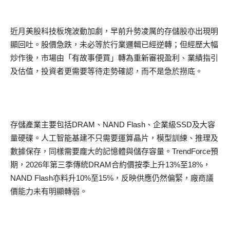
近月美股科技板塊波動加劇，早前升勢凌厲的存儲股亦出現明
顯回吐。股價急跌，未必等於行業邏輯已經逆轉；但經歷大幅
炒作後，市場由「有故事便買」轉為重新審視盈利、業績指引
及估值，投資者更需要等待走勢確認，而不是急於撈底。
存儲產業主要包括DRAM、NAND Flash、企業級SSD及大容
量硬碟。人工智能基建不只需要運算晶片，模型訓練、推理及
數據保存，同樣需要龐大的記憶體與儲存容量。TrendForce預
期，2026年第三季傳統DRAM合約價按季上升13%至18%，
NAND Flash亦料升10%至15%，反映供應仍然偏緊，廠商議
價能力未有明顯轉弱。