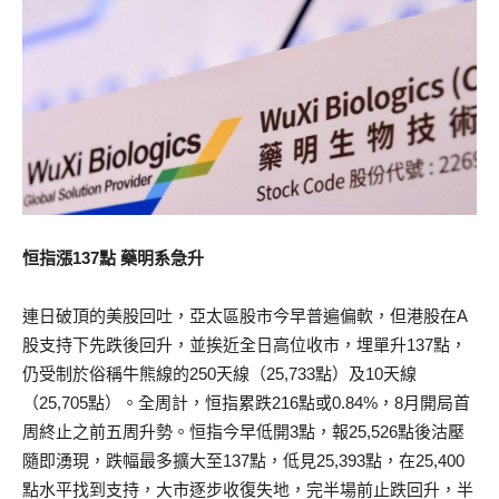
恒指漲137點 藥明系急升
連日破頂的美股回吐，亞太區股市今早普遍偏軟，但港股在A
股支持下先跌後回升，並挨近全日高位收市，埋單升137點，
仍受制於俗稱牛熊線的250天線（25,733點）及10天線
（25,705點）。全周計，恒指累跌216點或0.84%，8月開局首
周終止之前五周升勢。恒指今早低開3點，報25,526點後沽壓
隨即湧現，跌幅最多擴大至137點，低見25,393點，在25,400
點水平找到支持，大市逐步收復失地，完半場前止跌回升，半