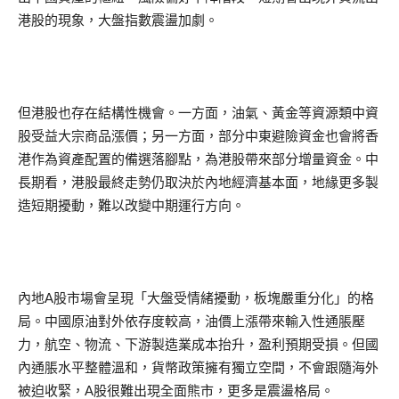
港股的現象，大盤指數震盪加劇。
但港股也存在結構性機會。一方面，油氣、黃金等資源類中資
股受益大宗商品漲價；另一方面，部分中東避險資金也會將香
港作為資產配置的備選落腳點，為港股帶來部分增量資金。中
長期看，港股最終走勢仍取決於內地經濟基本面，地緣更多製
造短期擾動，難以改變中期運行方向。
內地A股市場會呈現「大盤受情緒擾動，板塊嚴重分化」的格
局。中國原油對外依存度較高，油價上漲帶來輸入性通脹壓
力，航空、物流、下游製造業成本抬升，盈利預期受損。但國
內通脹水平整體溫和，貨幣政策擁有獨立空間，不會跟隨海外
被迫收緊，A股很難出現全面熊市，更多是震盪格局。