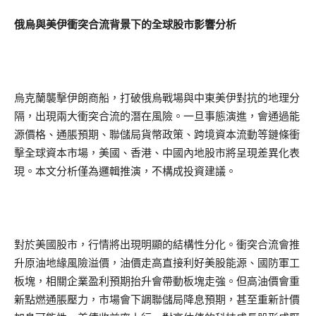
俄烏與美伊衝突合流背景下的全球股市影響分析
烏克蘭襲擊伊朗商船，打破俄烏戰場與中東美伊對抗的地理分
隔，出現兩大衝突合流的潛在風險。一旦事態演進，會通過能
源價格、通脹預期、聯儲局貨幣政策、跨境資本流動等鏈條衝
擊全球資本市場，美國、香港、中國內地股市將呈現差異化表
現。本文分析僅為邏輯推演，不構成投資建議。
對於美國股市，行情將出現明顯的結構性分化。衝突合流會推
升原油地緣風險溢價，油價走高直接利好美股能源、國防軍工
板塊，相關企業盈利預期抬升會帶動板塊走強。但高油價會重
新點燃通脹壓力，市場會下調聯儲局降息預期，甚至重新計價