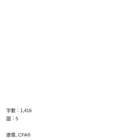
字數︰1,416
圖︰5
康喬, CFA®