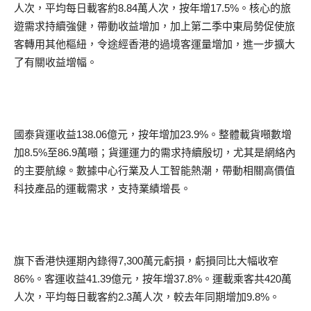
人次，平均每日載客約8.84萬人次，按年增17.5%。核心的旅
遊需求持續強健，帶動收益增加，加上第二季中東局勢促使旅
客轉用其他樞紐，令途經香港的過境客運量增加，進一步擴大
了有關收益增幅。
國泰貨運收益138.06億元，按年增加23.9%。整體載貨噸數增
加8.5%至86.9萬噸；貨運運力的需求持續殷切，尤其是網絡內
的主要航線。數據中心行業及人工智能熱潮，帶動相關高價值
科技產品的運載需求，支持業績增長。
旗下香港快運期內錄得7,300萬元虧損，虧損同比大幅收窄
86%。客運收益41.39億元，按年增37.8%。運載乘客共420萬
人次，平均每日載客約2.3萬人次，較去年同期增加9.8%。