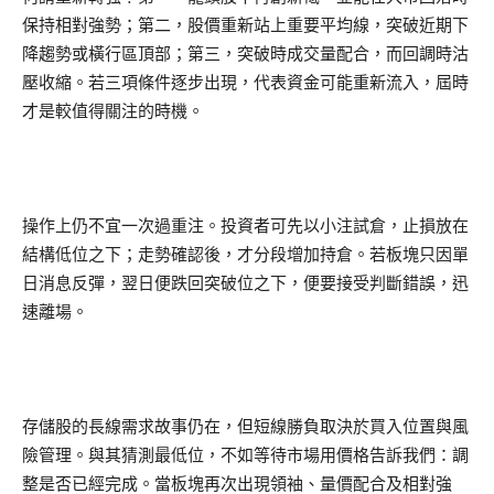
保持相對強勢；第二，股價重新站上重要平均線，突破近期下
降趨勢或橫行區頂部；第三，突破時成交量配合，而回調時沽
壓收縮。若三項條件逐步出現，代表資金可能重新流入，屆時
才是較值得關注的時機。
操作上仍不宜一次過重注。投資者可先以小注試倉，止損放在
結構低位之下；走勢確認後，才分段增加持倉。若板塊只因單
日消息反彈，翌日便跌回突破位之下，便要接受判斷錯誤，迅
速離場。
存儲股的長線需求故事仍在，但短線勝負取決於買入位置與風
險管理。與其猜測最低位，不如等待市場用價格告訴我們：調
整是否已經完成。當板塊再次出現領袖、量價配合及相對強