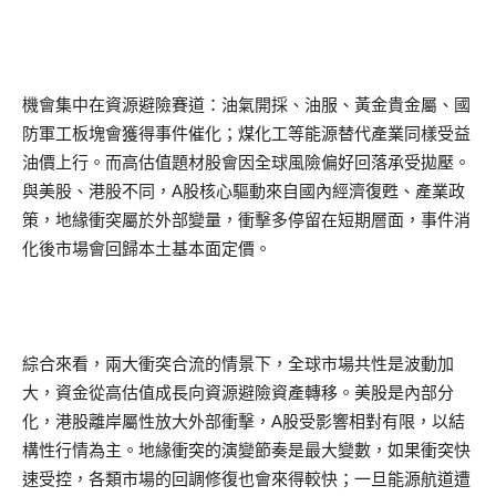
機會集中在資源避險賽道：油氣開採、油服、黃金貴金屬、國
防軍工板塊會獲得事件催化；煤化工等能源替代產業同樣受益
油價上行。而高估值題材股會因全球風險偏好回落承受拋壓。
與美股、港股不同，A股核心驅動來自國內經濟復甦、產業政
策，地緣衝突屬於外部變量，衝擊多停留在短期層面，事件消
化後市場會回歸本土基本面定價。
綜合來看，兩大衝突合流的情景下，全球市場共性是波動加
大，資金從高估值成長向資源避險資產轉移。美股是內部分
化，港股離岸屬性放大外部衝擊，A股受影響相對有限，以結
構性行情為主。地緣衝突的演變節奏是最大變數，如果衝突快
速受控，各類市場的回調修復也會來得較快；一旦能源航道遭