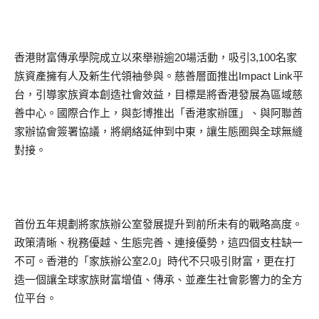
香港財富傳承學院成立以來舉辦逾20場活動，吸引3,100名家
族資產擁有人及新生代領袖參與。慈善層面推出Impact Link平
台，引導家族資本創造社會效益，目標是將香港發展為區域慈
善中心。國際合作上，與彭博推出「香港家辦匯」、與阿聯酋
家辦協會簽署協議，將網絡延伸到中東，讓生態圈與全球無縫
對接。
首份五年規劃將家族辦公室發展提升到前所未有的戰略高度。
政策清晰、稅務優越、生態完善、連接優勢，這四個支柱缺一
不可。香港的「家族辦公室2.0」時代不只吸引財富，更在打
造一個讓全球家族財富增值、傳承、並產生社會影響力的全方
位平台。