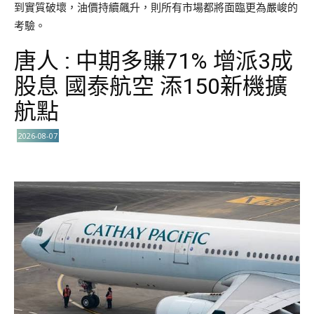
到實質破壞，油價持續飆升，則所有市場都將面臨更為嚴峻的
考驗。
唐人 : 中期多賺71% 增派3成
股息 國泰航空 添150新機擴
航點
2026-08-07