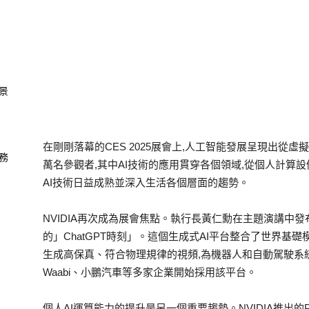
景
在剛剛落幕的CES 2025展會上,人工智能發展呈現出從
務
萬名參觀者,其中AI技術的應用貫穿各個領域,從個人計算
AI技術日益成熟並深入生活各個層面的趨勢。
NVIDIA再次成為展會焦點。執行長黃仁勳在主題演講中發
的」ChatGPT時刻」。這個生成式AI平台整合了世界基礎模型(Wor
生成高保真、符合物理規律的視頻,為機器人和自動駕駛系統提供
Waabi、小鵬汽車等多家企業開始採用該平台。
個人AI運算能力的提升是另一個重要趨勢。NVIDIA推出的Proje