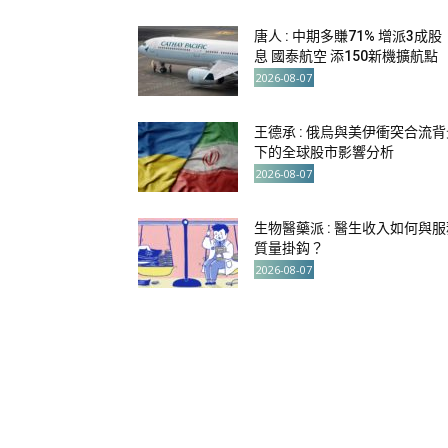
唐人 : 中期多賺71% 增派3成股
息 國泰航空 添150新機擴航點
2026-08-07
王德承 : 俄烏與美伊衝突合流背
下的全球股市影響分析
2026-08-07
生物醫藥派 : 醫生收入如何與服
質量掛鈎？
2026-08-07