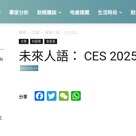
事
專家分析
財經雜誌
地產速遞
生活時尚
財
首頁
文章
未來人語： CES 202...
文章
炒股幫
金星滙
未來人語： CES 2025
急升
2025-02-05
關
Facebook
Twitter
WeChat
WhatsApp
分享
生