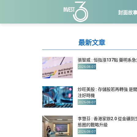
封面故
最新文章
張智威 : 恒指漲137點 藥明系
2026-08-07
炒旺美股 : 存儲股若再轉強 是
注好時機
2026-08-07
李慧芬 : 香港家辦2.0 從金礦到
態圈的戰略升級
2026-08-07