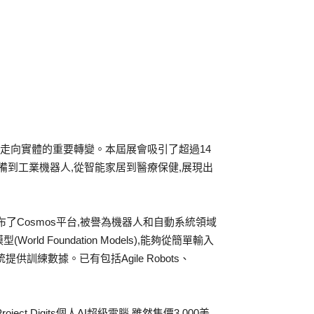
虛擬走向實體的重要轉變。本屆展會吸引了超過14
設備到工業機器人,從智能家居到醫療保健,展現出
布了Cosmos平台,被譽為機器人和自動系統領域
ld Foundation Models),能夠從簡單輸入
訓練數據。已有包括Agile Robots、
ct Digits個人AI超級電腦,雖然售價3,000美