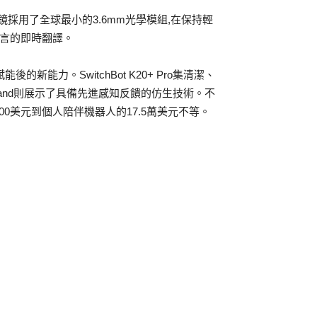
眼鏡採用了全球最小的3.6mm光學模組,在保持輕
種語言的即時翻譯。
新能力。SwitchBot K20+ Pro集清潔、
y Hand則展示了具備先進感知反饋的仿生技術。不
00美元到個人陪伴機器人的17.5萬美元不等。