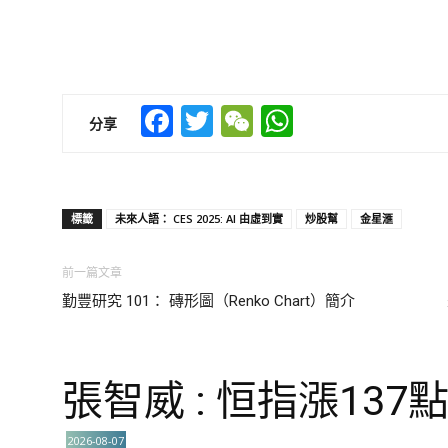
Facebook
Twitter
WeChat
WhatsApp
分享
標籤
未來人語： CES 2025: AI 由虛到實
炒股幫
金星滙
前一篇文章
勤豐研究 101： 磚形圖（Renko Chart）簡介
張智威 : 恒指漲137
2026-08-07