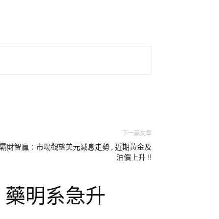
下一篇文章
霸財智贏：市場觀望美元減息走勢 , 近期黃金及
油價上升 !!
點 藥明系急升