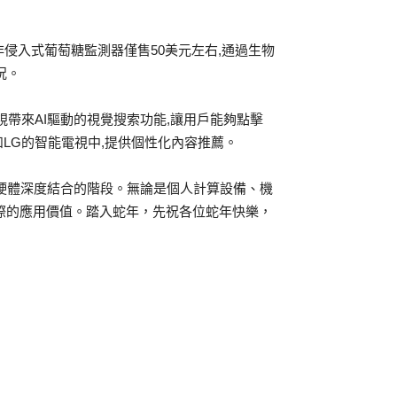
go非侵入式葡萄糖監測器僅售50美元左右,通過生物
況。
電視帶來AI驅動的視覺搜索功能,讓用戶能夠點擊
星和LG的智能電視中,提供個性化內容推薦。
與硬體深度結合的階段。無論是個人計算設備、機
實際的應用價值。踏入蛇年，先祝各位蛇年快樂，