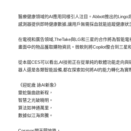
醫療健康領域的AI應用同樣引人注目。Abbott推出的Lin
感測器提供即時健康數據,讓用戶無需採血就能追蹤健康狀
在電視和廣告領域,TheTake與LG和三星的合作將為智能
畫面中的物品獲取購物資訊。微軟則將Copilot整合到三
從本屆CES可以看出,AI技術正在從單純的軟體功能走向
器人還是各類智能設備,都在探索如何將AI的能力轉化為
《迎蛇歲 詠AI新象》
靈蛇盤曲啟新程，
智慧之光破曉明。
算法如神通萬里，
數據似江海奔騰。
Cosmos開天闢地路，