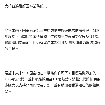
大行普遍看好國泰業務前景
展望未來，國泰表示第三季度的夏季旅遊需求依然強健，對本
年度餘下時間保持審慎樂觀，惟須視乎中東局勢發展及其他宏
觀經濟因素而定，但仍有望達成2026年集團客運運力增約10%
的目標。
展望未來十年，國泰指在市場條件許可下，目標為機隊加入
150架新飛機，並將網絡擴展至150個航點。這批飛機將提供更
多運力以支持公司的增長計劃，並有助加強香港樞紐的網絡連
繫。