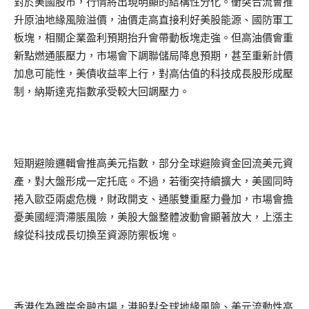
對於美國股市，行情將出現明顯的結構性分化。衝突合流會推
升原油地緣風險溢價，油價走高直接利好美股能源、國防軍工
板塊，相關企業盈利預期抬升會帶動板塊走強。但高油價會重
新點燃通脹壓力，市場會下調聯儲局降息預期，甚至重新計價
加息可能性，美債收益率上行，對高估值的科技成長股形成壓
制，納斯達克指數承受較大回調壓力。
短期避險邏輯會推高美元指數，部分全球避險資金回流美元資
產，對大盤形成一定托底。不過，若衝突持續擴大，美國同時
捲入歐亞兩處危機，財政開支、通脹雙重壓力疊加，市場會擔
憂美國經濟滯脹風險，美股大盤整體波動會顯著放大，上漲主
線從科技成長切換至資源防禦板塊。
香港作為離岸金融市場，港股對全球地緣風險、美元流動性高