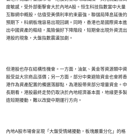
度敏感，受外部衝擊會大於內地A股。恒生科技指數當中大量
互聯網中概股，估值受美債利率約束最強，聯儲局降息延後的
預期下，科網板塊容易出現回調。同時，香港也是國際資本進
出中國資產的樞紐，風險偏好下降階段，短期會出現外資流出
港股的現象，大盤指數震盪加劇。
但港股也存在結構性機會。一方面，油氣、黃金等資源類中資
股受益大宗商品漲價；另一方面，部分中東避險資金也會將香
港作為資產配置的備選落腳點，為港股帶來部分增量資金。中
長期看，港股最終走勢仍取決於內地經濟基本面，地緣更多製
造短期擾動，難以改變中期運行方向。
內地A股市場會呈現「大盤受情緒擾動，板塊嚴重分化」的格