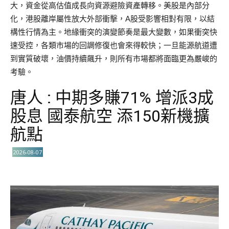
大，資金從高估值成長向資源避險資產轉移。美股是內部分
化，港股離岸屬性放大外部衝擊，A股受影響相對有限，以結
構性行情為主。地緣衝突的演變節奏是最大變數，如果衝突快
速受控，各類市場的回調修復也會來得較快；一旦能源航道遭
到實質破壞，油價持續飆升，則所有市場都將面臨更為嚴峻的
考驗。
唐人 : 中期多賺71% 增派3成
股息 國泰航空 添150新機擴
航點
2026-08-07