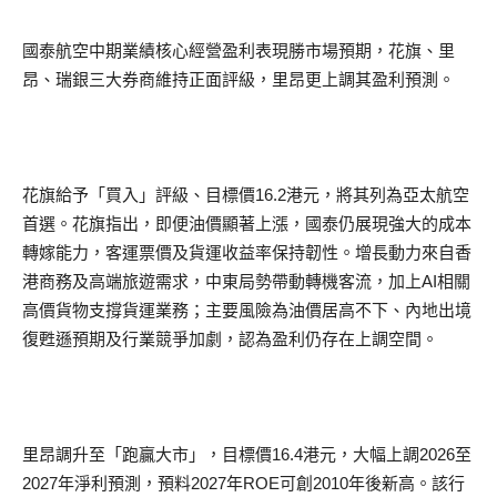
國泰航空中期業績核心經營盈利表現勝市場預期，花旗、里
昂、瑞銀三大券商維持正面評級，里昂更上調其盈利預測。
花旗給予「買入」評級、目標價16.2港元，將其列為亞太航空
首選。花旗指出，即便油價顯著上漲，國泰仍展現強大的成本
轉嫁能力，客運票價及貨運收益率保持韌性。增長動力來自香
港商務及高端旅遊需求，中東局勢帶動轉機客流，加上AI相關
高價貨物支撐貨運業務；主要風險為油價居高不下、內地出境
復甦遜預期及行業競爭加劇，認為盈利仍存在上調空間。
里昂調升至「跑贏大市」，目標價16.4港元，大幅上調2026至
2027年淨利預測，預料2027年ROE可創2010年後新高。該行