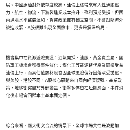
局。中國原油對外依存度較高，油價上漲帶來輸入性通脹壓
力，航空、物流、下游製造業成本抬升，盈利預期受損。但國
內通脹水平整體溫和，貨幣政策擁有獨立空間，不會跟隨海外
被迫收緊，A股很難出現全面熊市，更多是震盪格局。
機會集中在資源避險賽道：油氣開採、油服、黃金貴金屬、國
防軍工板塊會獲得事件催化；煤化工等能源替代產業同樣受益
油價上行。而高估值題材股會因全球風險偏好回落承受拋壓。
與美股、港股不同，A股核心驅動來自國內經濟復甦、產業政
策，地緣衝突屬於外部變量，衝擊多停留在短期層面，事件消
化後市場會回歸本土基本面定價。
綜合來看，兩大衝突合流的情景下，全球市場共性是波動加