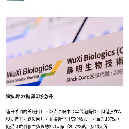
恒指漲137點 藥明系急升
連日破頂的美股回吐，亞太區股市今早普遍偏軟，但港股在A
股支持下先跌後回升，並挨近全日高位收市，埋單升137點，
仍受制於俗稱牛熊線的250天線（25,733點）及10天線