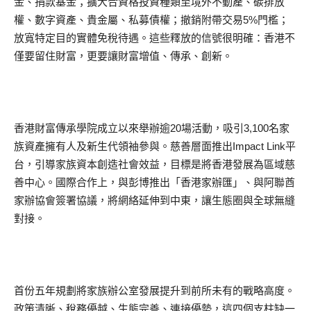
金、捐款基金；擴大合資格投資種類至境外不動產、碳排放
權、數字資產、貴金屬、私募債權；撤銷附帶交易5%門檻；
放寬特定目的實體免稅待遇。這些釋放的信號很明確：香港不
僅要留住財富，更要讓財富增值、傳承、創新。
香港財富傳承學院成立以來舉辦逾20場活動，吸引3,100名家
族資產擁有人及新生代領袖參與。慈善層面推出Impact Link平
台，引導家族資本創造社會效益，目標是將香港發展為區域慈
善中心。國際合作上，與彭博推出「香港家辦匯」、與阿聯酋
家辦協會簽署協議，將網絡延伸到中東，讓生態圈與全球無縫
對接。
首份五年規劃將家族辦公室發展提升到前所未有的戰略高度。
政策清晰、稅務優越、生態完善、連接優勢，這四個支柱缺一