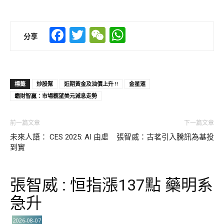
Facebook
Twitter
WeChat
WhatsApp
分享
標籤
炒股幫
近期黃金及油價上升 !!
金星滙
霸財智贏：市場觀望美元減息走勢
前一篇文章
下一篇文章
未來人語： CES 2025: AI 由虛
張智威：古茗引入騰訊為基投
到實
張智威 : 恒指漲137點 藥明系
急升
2026-08-07