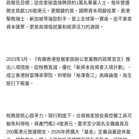
政報告目標；這些家辦直接聘用約1萬名專業人士，每年營運
開支貢獻126億港元。更關鍵的是，國際資本用腳投票，香港
擊敗瑞士、新加坡等強勁對手，登上全球第一寶座。這不單是
資本匯聚，更是高增值就業和經濟活力的源頭。
2023年3月，《有關香港發展家族辦公室業務的政策宣言》推
出八項措施，從稅務寬減、優化「新資本投資者入境計劃」、
成立香港財富傳承學院，到舉辦「裕澤香江」高峰論壇，為生
態打下根基。
稅務是核心競爭力。現行制度下，合資格家族投資控權工具可
豁免利得稅，資產門檻2.4億港元，要求至少兩名全職僱員及
200萬港元營運開支。2026年將擴大「基金」定義涵蓋退休基