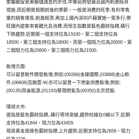
家繼續留意美聯儲減息的步伐,中東局勢發展及國內刺激經濟
措施,而近期是假期前後的季節，一般是消費的旺季,有利零售
業的銷售增長,刺激經濟,再加上國內深圳戶藉實施一簽多行,帶
旺國內遊客來客觀光及消費,而恒生指數是藍色霸財指標,橫行
下跌趨勢,近期第一個支持位為19100，第二個支持位為
18500，第三個支持位為18000，而第一個阻力位為20000，第
二個阻力位為20800，第三個阻力位為21500.
板塊方面:
可以留意軟件開發板塊,例如:(00268)金碟國際,(03888)金山軟
件,(06608)百融雲-W,亦可以留意一下燃氣供應板塊,例如:
(00135)昆侖能源,(01193)華潤燃氣及(00392)北京控股.
環球大市:
道指是藍色霸財指標,,橫行等待突破,趨勢柱線在0線以下,近期
支持位為41844，阻力位為43459.
現貨黃金是綠色霸財指標,上升趨勢,近期支持位為2658，阻力
位為2726.