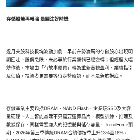
存儲股若再轉強 是關注好時機
近月美股科技板塊波動加劇，早前升勢凌厲的存儲股亦出現明
顯回吐。股價急跌，未必等於行業邏輯已經逆轉；但經歷大幅
炒作後，市場由「有故事便買」轉為重新審視盈利、業績指引
及估值，投資者更需要等待走勢確認，而不是急於撈底。
存儲產業主要包括DRAM、NAND Flash、企業級SSD及大容
量硬碟。人工智能基建不只需要運算晶片，模型訓練、推理及
數據保存，同樣需要龐大的記憶體與儲存容量。TrendForce預
期，2026年第三季傳統DRAM合約價按季上升13%至18%，