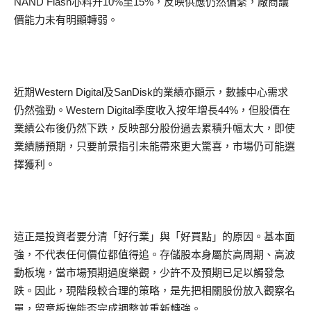
NAND Flash亦料升10%至15%，反映供應仍然偏緊，廠商議
價能力未有明顯轉弱。
近期Western Digital及SanDisk的業績亦顯示，數據中心需求
仍然強勁。Western Digital季度收入按年增長44%，但股價在
業績公布後仍然下跌，反映部分股份過去累積升幅太大，即使
業績勝預期，只要前景指引未能帶來更大驚喜，市場仍可能選
擇獲利。
這正是投資者要分清「好行業」與「好買點」的原因。基本面
強，不代表任何價位都值得追。存儲股本身屬於高周期、高波
動板塊，當市場預期過度樂觀，少許不及預期已足以觸發急
跌。因此，現階段較合理的策略，是先把相關股份放入觀察名
單，留意板塊能否完成調整並重新轉強。