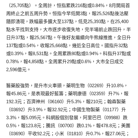
（25,705點）。全周計，恒指累跌216點或0.84%，8月開局首
周終止之前五周升勢。恒指今早低開3點，報25,526點後沽壓
隨即湧現，跌幅最多擴大至137點，低見25,393點，在25,400
點水平找到支持，大市逐步收復失地，完半場前止跌回升，半
日升37點，報25,567點。午後好友繼續向牛熊線推進，全日升
137點或0.54%，收報25,668點，幾近全日高位。國指升32點
或0.39%，報8,531點。全周累跌80點或0.94%。科指升37點或
0.78%，報4,858點。全周累升29點或0.6%，大市全日成交
2,596億元。
醫藥股強勢，是升市火車頭，藥明生物（02269）升10.8%，
報45.86元，是表現最好藍籌；藥明康德（02359）升7%，報
192.3元；百濟神州（06160）升5.3%，報210元；翰森製藥
（03692）升3.9%，報32.92元；中國生物製藥（01177）升
3.3%，報5.095元。科網股個別發展，阿里巴巴（09988）跌
0.5%，報123.8元；騰訊（00700）跌0.1%，報478.8元；美團
（03690）平收92.2元；小米（01810）升0.7%，報27.06元；