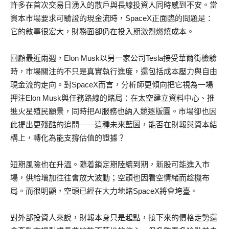
許多在首次交易日湧入的散戶與長線投資人同時感到不安。當
資本市場要求可驗證的現金流時，SpaceX正面臨的問題是：
它的敘事很宏大，財務面卻仍在投入期激烈燃燒成本。
回顧最近兩週，Elon Musk以另一家公司Tesla接受華爾街檢驗
時，市場關注的不只是真實執行進度，還包括成本壓力與自由
現金流的走向。對SpaceX而言，分析師更傾向把它視為一場
押注Elon Musk與任務路線的賭局：在太空建立資料中心、推
進火星殖民願景，同時把AI服務也納入競逐版圖。市場卻也因
此提出更殘酷的追問——這種未來藍圖，能否在財報與資本結
構上，轉化為能支撐估值的證據？
短期風險也在升溫。隨着鎖定期陸續到期，新股可能進入市
場，供給增加往往會放大波動；空頭也因看空情緒而趁機布
局。而很明顯，空頭已經在大力地賭SpaceX將會垮臺。
對外部投資人來說，財報本身只是起點，接下來的價格走勢還