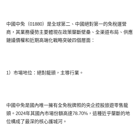
中國中免（01880）是全球第二、中國絕對第一的免稅運營
商，其業務優勢主要體現在政策壟斷壁壘、全渠道布局、供應
鏈議價權和近期高端化戰略突破四個層面：
1）市場地位：絕對龍頭，主導行業。
中國中免是國內唯一擁有全免稅牌照的央企控股旅遊零售龍
頭。2024年其國內市場份額高達78.70%，這種近乎壟斷的地
位構成了最深的核心護城河。