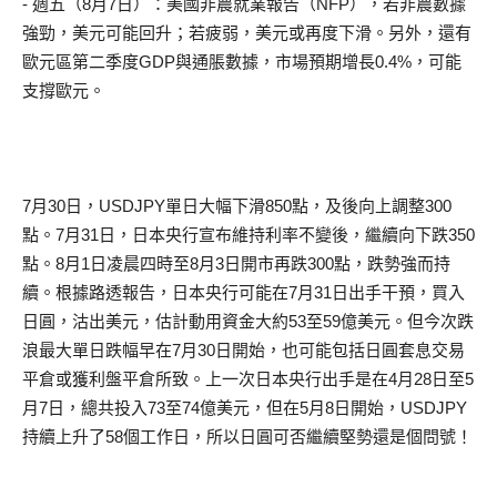
- 週五（8月7日）：美國非農就業報告（NFP），若非農數據
強勁，美元可能回升；若疲弱，美元或再度下滑。另外，還有
歐元區第二季度GDP與通脹數據，市場預期增長0.4%，可能
支撐歐元。
7月30日，USDJPY單日大幅下滑850點，及後向上調整300
點。7月31日，日本央行宣布維持利率不變後，繼續向下跌350
點。8月1日凌晨四時至8月3日開市再跌300點，跌勢強而持
續。根據路透報告，日本央行可能在7月31日出手干預，買入
日圓，沽出美元，估計動用資金大約53至59億美元。但今次跌
浪最大單日跌幅早在7月30日開始，也可能包括日圓套息交易
平倉或獲利盤平倉所致。上一次日本央行出手是在4月28日至5
月7日，總共投入73至74億美元，但在5月8日開始，USDJPY
持續上升了58個工作日，所以日圓可否繼續堅勢還是個問號！