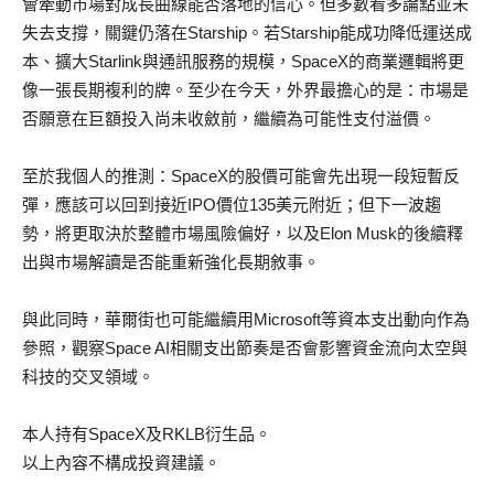
會牽動市場對成長曲線能否落地的信心。但多數看多論點並未
失去支撐，關鍵仍落在Starship。若Starship能成功降低運送成
本、擴大Starlink與通訊服務的規模，SpaceX的商業邏輯將更
像一張長期複利的牌。至少在今天，外界最擔心的是：市場是
否願意在巨額投入尚未收斂前，繼續為可能性支付溢價。
至於我個人的推測：SpaceX的股價可能會先出現一段短暫反
彈，應該可以回到接近IPO價位135美元附近；但下一波趨
勢，將更取決於整體市場風險偏好，以及Elon Musk的後續釋
出與市場解讀是否能重新強化長期敘事。
與此同時，華爾街也可能繼續用Microsoft等資本支出動向作為
參照，觀察Space AI相關支出節奏是否會影響資金流向太空與
科技的交叉領域。
本人持有SpaceX及RKLB衍生品。
以上內容不構成投資建議。