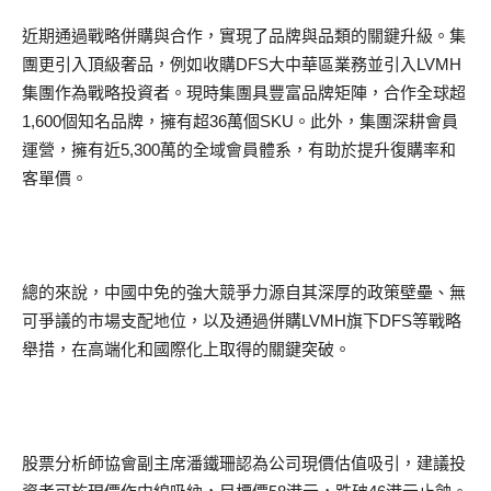
近期通過戰略併購與合作，實現了品牌與品類的關鍵升級。集
團更引入頂級奢品，例如收購DFS大中華區業務並引入LVMH
集團作為戰略投資者。現時集團具豐富品牌矩陣，合作全球超
1,600個知名品牌，擁有超36萬個SKU。此外，集團深耕會員
運營，擁有近5,300萬的全域會員體系，有助於提升復購率和
客單價。
總的來說，中國中免的強大競爭力源自其深厚的政策壁壘、無
可爭議的市場支配地位，以及通過併購LVMH旗下DFS等戰略
舉措，在高端化和國際化上取得的關鍵突破。
股票分析師協會副主席潘鐵珊認為公司現價估值吸引，建議投