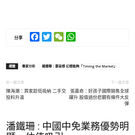
Facebook
Twitter
WeChat
WhatsApp
分享
標籤
專家分析
楊德華：要妄想 幻想能夠「Timing the Market」
前一篇文章
下一篇文章
陳海潮：買家趁低吸納 二手交
張嘉奇：好孩子國際銷售全球
投料升溫
躍升 股值過份悲觀有條件大反
彈
潘鐵珊 : 中國中免業務優勢明