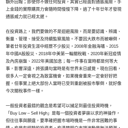
額外回報；即使你不做任何投資，其實已經面對通脹風險，手
上金錢的實際購買力會隨時間慢慢下降，過了十年廿年才發現
通脹威力就已經太遲。
在投資路上，我們要做的不是迴避風險，而是要認識、辨識、
衡量、管理、接受及持續監察風險。不要因大跌市而被嚇倒，
筆者廿年投資生涯中經歷不少股災，2008年金融海嘯、2015
年中國A股股災、2018年中美第一輪關稅戰、2020年新冠疫情
及內房崩盤、2022年美國加息；每一件事在當時都是何等大
事，影響深遠，誇張講句當時是有世界末日感覺。現在回看，
很多人一定會視之為致富機會，如果機會重來一定會好好把
握，但事實上絕大部份人當時已受到重創被股市擊倒，就好像
今次關稅事件一樣。
一般投資者最錯的觀念是希望可以捕足到最佳投資時機，
「Buy Low – Sell High」是每一個投資者夢寐以求的神操作，
但往往事與願違，要準確把握市場時機是一件非常困難的事
情。愈是有經驗的投資者，愈清楚明白市場波動是無法預測，