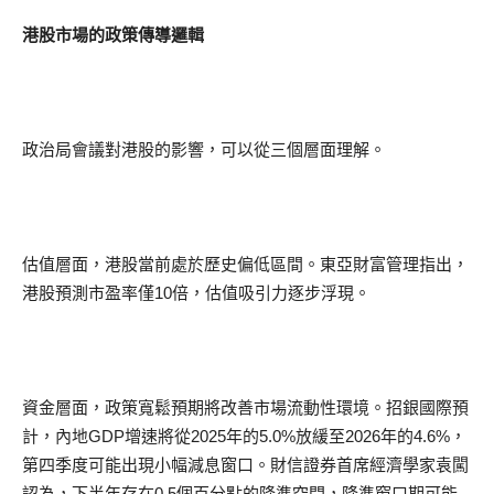
港股市場的政策傳導邏輯
政治局會議對港股的影響，可以從三個層面理解。
估值層面，港股當前處於歷史偏低區間。東亞財富管理指出，
港股預測市盈率僅10倍，估值吸引力逐步浮現。
資金層面，政策寬鬆預期將改善市場流動性環境。招銀國際預
計，內地GDP增速將從2025年的5.0%放緩至2026年的4.6%，
第四季度可能出現小幅減息窗口。財信證券首席經濟學家袁闖
認為，下半年存在0.5個百分點的降準空間，降準窗口期可能