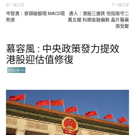
前一篇文章
下一篇文章
岑智勇：穿頭破腳現 MACD現
唐人：港股三連跌 恒指險守二
熊差
萬五關 科網金融偏軟 晶片醫藥
俱受壓
慕容風 : 中央政策發力提效
港股迎估值修復
2026-08-06