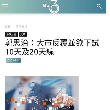
首頁
專家分析
專家分析
文章
郭思治：大市反覆並欲下試
10天及20天線
2025-09-04