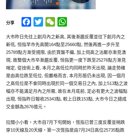
Facebook
Twitter
WeChat
WhatsApp
分享
大市昨日先往上創月內之新高, 其後漸趨反覆並往下創月內之
新低, 恒指早市先高開164點至25660點, 然後再進一步升至
25789點方漸受規限, 由於買盤不繼, 加上伺高之沽壓亦漸見湧
現, 故整個大市卒漸趨反覆, 恒指更一度下跌至25276點方漸見
喘定, 從技術上看, 本月之高低位均同時於昨天出現, 論走勢確
是由高位跌至低位, 但嚴格而言, 本月形態仍未出現, 因一個月
之高低位是不會同時出現於同一個交易日之內, 加上513點之波
幅亦不能滿足月內之所需, 故在本月底前, 定必有更大之波幅點
出現, 恒指昨日報收25343點, 較上日跌153點, 大市今日之總成
交金額為2676億元。
拉闊小小看，大市自7月下旬開始，恆指已曾三度反覆並稍跌
穿10天線及20天線，第一次恆指是由7月24日高位25735點跌