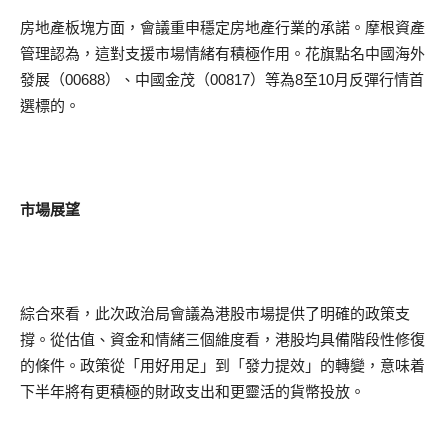
房地產板塊方面，會議重申穩定房地產行業的承諾。摩根資產
管理認為，這對支援市場情緒有積極作用。花旗點名中國海外
發展（00688）、中國金茂（00817）等為8至10月反彈行情首
選標的。
市場展望
綜合來看，此次政治局會議為港股市場提供了明確的政策支
撐。從估值、資金和情緒三個維度看，港股均具備階段性修復
的條件。政策從「用好用足」到「發力提效」的轉變，意味着
下半年將有更積極的財政支出和更靈活的貨幣投放。