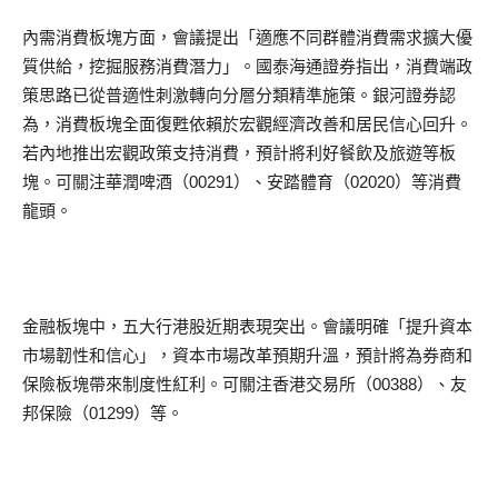
內需消費板塊方面，會議提出「適應不同群體消費需求擴大優
質供給，挖掘服務消費潛力」。國泰海通證券指出，消費端政
策思路已從普適性刺激轉向分層分類精準施策。銀河證券認
為，消費板塊全面復甦依賴於宏觀經濟改善和居民信心回升。
若內地推出宏觀政策支持消費，預計將利好餐飲及旅遊等板
塊。可關注華潤啤酒（00291）、安踏體育（02020）等消費
龍頭。
金融板塊中，五大行港股近期表現突出。會議明確「提升資本
市場韌性和信心」，資本市場改革預期升溫，預計將為券商和
保險板塊帶來制度性紅利。可關注香港交易所（00388）、友
邦保險（01299）等。