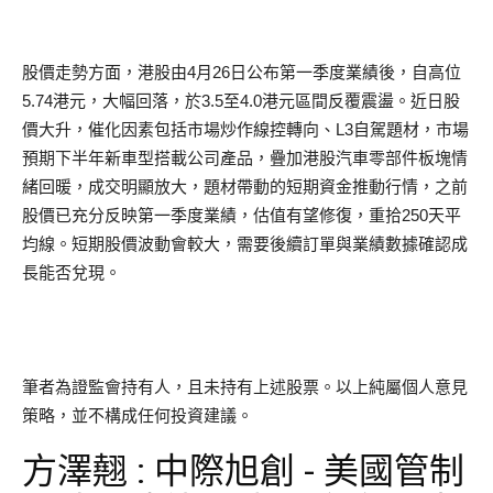
股價走勢方面，港股由4月26日公布第一季度業績後，自高位
5.74港元，大幅回落，於3.5至4.0港元區間反覆震盪。近日股
價大升，催化因素包括市場炒作線控轉向、L3自駕題材，市場
預期下半年新車型搭載公司產品，疊加港股汽車零部件板塊情
緒回暖，成交明顯放大，題材帶動的短期資金推動行情，之前
股價已充分反映第一季度業績，估值有望修復，重拾250天平
均線。短期股價波動會較大，需要後續訂單與業績數據確認成
長能否兌現。
筆者為證監會持有人，且未持有上述股票。以上純屬個人意見
策略，並不構成任何投資建議。
方澤翹 : 中際旭創 - 美國管制