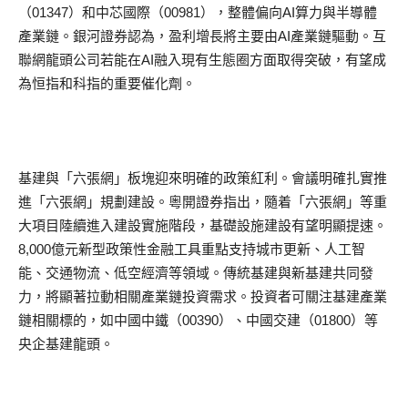
（01347）和中芯國際（00981），整體偏向AI算力與半導體
產業鏈。銀河證券認為，盈利增長將主要由AI產業鏈驅動。互
聯網龍頭公司若能在AI融入現有生態圈方面取得突破，有望成
為恒指和科指的重要催化劑。
基建與「六張網」板塊迎來明確的政策紅利。會議明確扎實推
進「六張網」規劃建設。粵開證券指出，隨着「六張網」等重
大項目陸續進入建設實施階段，基礎設施建設有望明顯提速。
8,000億元新型政策性金融工具重點支持城市更新、人工智
能、交通物流、低空經濟等領域。傳統基建與新基建共同發
力，將顯著拉動相關產業鏈投資需求。投資者可關注基建產業
鏈相關標的，如中國中鐵（00390）、中國交建（01800）等
央企基建龍頭。