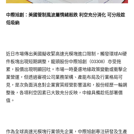
中際旭創：美國管制風波屬情緒殺跌 利空充分消化 可分段趁
低吸納
近日市場傳出美國擬收緊高速光模塊進口限制，觸發環球AI硬
件板塊出現短期調整，龍頭股份中際旭創（03308）亦受拖
累，股價出現明顯回吐。市場一時憂慮地緣政策變動或衝擊企
業營運，但透過審視公司業務架構、產能布局及行業格局可
見，是次負面消息對企業實質經營影響溫和，股份經歷一輪調
整後，各項利空因素已大致充分反映，中線具備趁低部署價
值。
作為全球高速光模塊行業領先企業，中際旭創專注研發及生產