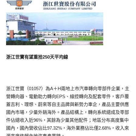
浙江世寶有望重拾250天平均線
浙江世寶（01057）為A＋H兩地上市汽車轉向零部件企業，主
營轉向器、電動助力轉向EPS、線控轉向及配套零件，客戶覆
蓋吉利、理想、蔚來等自主品牌與新勢力車企，產品主要供應
國內市場，少量外銷海外。產品結構上，轉向系統總成及零部
件佔總收入近96%，其餘為少量其他配件；地區分布高度集中
國內，國內營收佔比97.32%，海外業務佔比僅2.68%，收入來
源高度依賴內地汽車產業鏈。