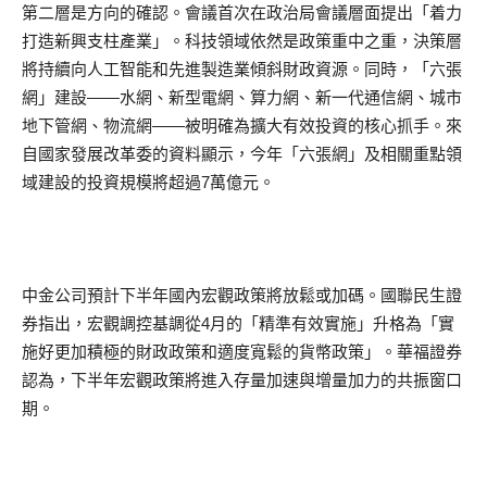
第二層是方向的確認。會議首次在政治局會議層面提出「着力
打造新興支柱產業」。科技領域依然是政策重中之重，決策層
將持續向人工智能和先進製造業傾斜財政資源。同時，「六張
網」建設——水網、新型電網、算力網、新一代通信網、城市
地下管網、物流網——被明確為擴大有效投資的核心抓手。來
自國家發展改革委的資料顯示，今年「六張網」及相關重點領
域建設的投資規模將超過7萬億元。
中金公司預計下半年國內宏觀政策將放鬆或加碼。國聯民生證
券指出，宏觀調控基調從4月的「精準有效實施」升格為「實
施好更加積極的財政政策和適度寬鬆的貨幣政策」。華福證券
認為，下半年宏觀政策將進入存量加速與增量加力的共振窗口
期。