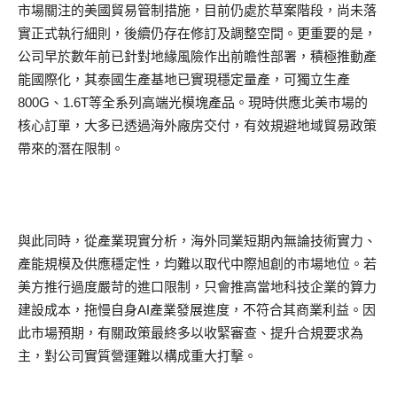
市場關注的美國貿易管制措施，目前仍處於草案階段，尚未落
實正式執行細則，後續仍存在修訂及調整空間。更重要的是，
公司早於數年前已針對地緣風險作出前瞻性部署，積極推動產
能國際化，其泰國生產基地已實現穩定量產，可獨立生產
800G、1.6T等全系列高端光模塊產品。現時供應北美市場的
核心訂單，大多已透過海外廠房交付，有效規避地域貿易政策
帶來的潛在限制。
與此同時，從產業現實分析，海外同業短期內無論技術實力、
產能規模及供應穩定性，均難以取代中際旭創的市場地位。若
美方推行過度嚴苛的進口限制，只會推高當地科技企業的算力
建設成本，拖慢自身AI產業發展進度，不符合其商業利益。因
此市場預期，有關政策最終多以收緊審查、提升合規要求為
主，對公司實質營運難以構成重大打擊。