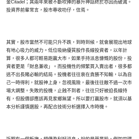
金Citadel；其兩年來被不斷吹捧的暴升神話終於亦因而破滅。
投資界前輩常言，股市專收叻仔，信焉。
其實，股市當然不可能只升不跌，到時到候，就會展現出地球
有地心吸力的威力。低位吸納優質股作長線投資者，以年計
算，很多人都可輕易跑贏大市，如果手持派息慷慨的股份，投
資者更是「財息兼收」。而投機性的頻繁買入賣出者，很多都
逃不出長賭必輸的結局。投機者往往衰在貪勝不知輸，以為自
己一時得利，就股神上身，忽視風險，最後往往敵不過一次市
場大調整。失敗的投機，止蝕不到者，往往只好被迫長線持
有，但股價卻應該再見家鄉無望。所以要打贏股市，就須以基
本分析謹慎選股，再配合技術分析選擇入市時機。
近期有一個板塊，頻傳盈利好消息，說的是藥業股。例如四環