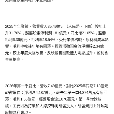
2025全年業績，營業收入35.49億元（人民幣，下同）按年上
升31.76%；歸屬股東淨利潤1.81億元，同比增21.05%；整體
毛利6.36億元，毛利率18.54%，受行業價格戰、原材料成本影
響，毛利率較往年略有回落。經營活動現金流淨額達2.34億
元，較上年度大幅改善，反映銷售回款能力明顯提升，盈利含
金量提高。
2026年第一季對比，營收7.49億元，對比2025年同期7.13億元
輕微增長；淨利潤4,187萬元，較去年第一季4,874萬元有所回
落；毛利1.56億元，經營現金流1,070萬元。第一季增速放
緩，主要因為持續加大線控轉向研發投入，研發費用上升短期
壓抑盈利表現。