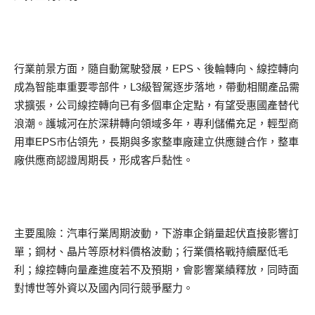
行業前景方面，隨自動駕駛發展，EPS、後輪轉向、線控轉向
成為智能車重要零部件，L3級智駕逐步落地，帶動相關產品需
求擴張，公司線控轉向已有多個車企定點，有望受惠國產替代
浪潮。護城河在於深耕轉向領域多年，專利儲備充足，輕型商
用車EPS市佔領先，長期與多家整車廠建立供應鏈合作，整車
廠供應商認證周期長，形成客戶黏性。
主要風險：汽車行業周期波動，下游車企銷量起伏直接影響訂
單；鋼材、晶片等原材料價格波動；行業價格戰持續壓低毛
利；線控轉向量產進度若不及預期，會影響業績釋放，同時面
對博世等外資以及國內同行競爭壓力。