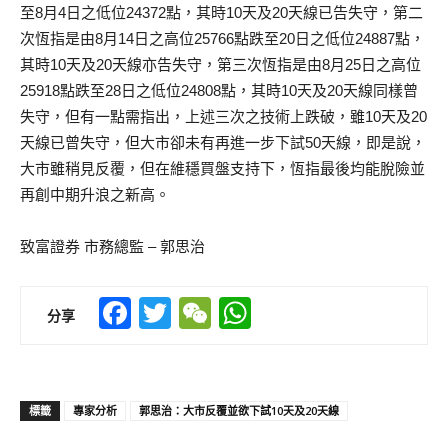
至8月4日之低位24372點，其時10天及20天線已告失守，第二
次恆指是由8月14日之高位25766點跌至20日之低位24887點，
其時10天及20天線亦告失守，第三次恆指是由8月25日之高位
25918點跌至28日之低位24808點，其時10天及20天線同樣曾
失守，但有一點需指出，上述三次之技術上跌破，雖10天及20
天線已曾失守，但大市卻未有再進一步下試50天線，即是說，
大市雖稍見反覆，但在維穩買盤支持下，恆指最後均能脫險並
再創中期升浪之新高。
致富證券 市務總監 – 郭思治
Facebook
Twitter
WeChat
WhatsApp
分享
標籤
專家分析
郭思治：大市反覆並欲下試10天及20天線