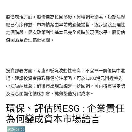
股價表現方面，股份自高位回落後，累積調幅顯著，短期沽壓
經已有序釋放。市場情緒由早前的恐慌拋售，逐步過渡至理性
定價階段，是次政策利空基本已完全反映於現價水平，股份估
值回落至合理偏低區間。
投資部署方面，考慮AI板塊波動性較高，不宜單一價位集中進
場。建議投資者採取穩健分注策略，可於1,100港元附近率先
小注吸納建倉；倘後市出現短線進一步回調，可再按市場走勢
及消息面變化循序加倉，攤薄整體持貨成本。
環保、評估與ESG : 企業責任
為何變成資本市場語言
2026-08-06