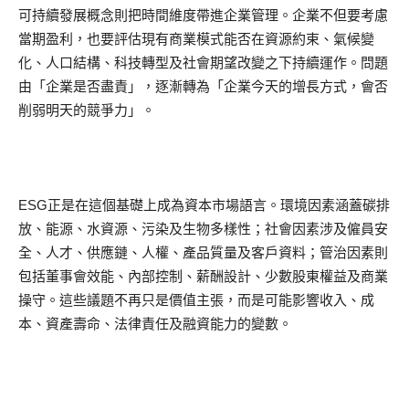
可持續發展概念則把時間維度帶進企業管理。企業不但要考慮
當期盈利，也要評估現有商業模式能否在資源約束、氣候變
化、人口結構、科技轉型及社會期望改變之下持續運作。問題
由「企業是否盡責」，逐漸轉為「企業今天的增長方式，會否
削弱明天的競爭力」。
ESG正是在這個基礎上成為資本市場語言。環境因素涵蓋碳排
放、能源、水資源、污染及生物多樣性；社會因素涉及僱員安
全、人才、供應鏈、人權、產品質量及客戶資料；管治因素則
包括董事會效能、內部控制、薪酬設計、少數股東權益及商業
操守。這些議題不再只是價值主張，而是可能影響收入、成
本、資產壽命、法律責任及融資能力的變數。