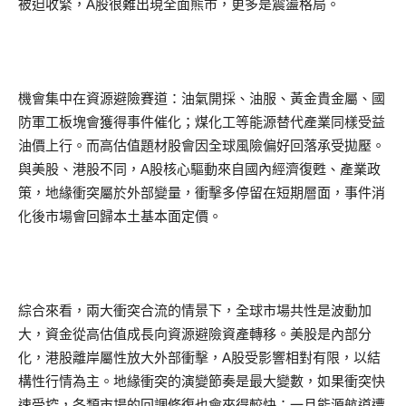
被迫收緊，A股很難出現全面熊市，更多是震盪格局。
機會集中在資源避險賽道：油氣開採、油服、黃金貴金屬、國
防軍工板塊會獲得事件催化；煤化工等能源替代產業同樣受益
油價上行。而高估值題材股會因全球風險偏好回落承受拋壓。
與美股、港股不同，A股核心驅動來自國內經濟復甦、產業政
策，地緣衝突屬於外部變量，衝擊多停留在短期層面，事件消
化後市場會回歸本土基本面定價。
綜合來看，兩大衝突合流的情景下，全球市場共性是波動加
大，資金從高估值成長向資源避險資產轉移。美股是內部分
化，港股離岸屬性放大外部衝擊，A股受影響相對有限，以結
構性行情為主。地緣衝突的演變節奏是最大變數，如果衝突快
速受控，各類市場的回調修復也會來得較快；一旦能源航道遭