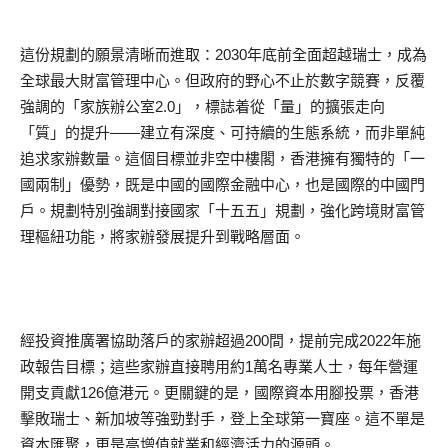
這份規劃的願景清晰而進取：2030年底前全面超越瑞士，成為
全球最大財富管理中心。但政府的野心不止於數字競賽，反覆
強調的「家族辦公室2.0」，標誌着從「量」的擴張走向
「質」的提升——建立有深度、可持續的生態系統，而非單純
追求家辦數量。這個目標並非空中樓閣，香港擁有獨特的「一
國兩制」優勢，既是中國的國際金融中心，也是國際的中國門
戶。規劃特別強調對接國家「十五五」規劃，強化跨境財富管
理樞紐功能，將家辦發展提升到戰略層面。
經投資推廣署協助落戶的家辦超過200間，提前完成2022年施
政報告目標；這些家辦直接聘用約1萬名專業人士，每年營運
開支貢獻126億港元。更關鍵的是，國際資本用腳投票，香港
擊敗瑞士、新加坡等強勁對手，登上全球第一寶座。這不單是
資本匯聚，更是高增值就業和經濟活力的源頭。