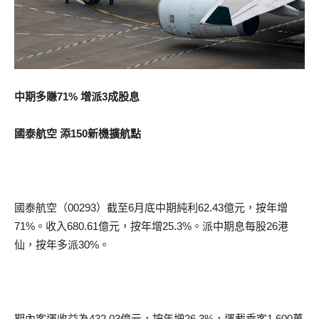
中期多賺71% 增派3成股息
國泰航空 添150新機擴航點
國泰航空（00293）截至6月底中期純利62.43億元，按年增
71%。收入680.61億元，按年增25.3%。派中期息每股26港
仙，按年多派30%。
期內客運收益為432.03億元，按年增26.3%，運載乘客1,600萬