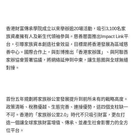
香港財富傳承學院成立以來舉辦逾20場活動，吸引3,100名家
族資產擁有人及新生代領袖參與。慈善層面推出Impact Link平
台，引導家族資本創造社會效益，目標是將香港發展為區域慈
善中心。國際合作上，與彭博推出「香港家辦匯」、與阿聯酋
家辦協會簽署協議，將網絡延伸到中東，讓生態圈與全球無縫
對接。
首份五年規劃將家族辦公室發展提升到前所未有的戰略高度。
政策清晰、稅務優越、生態完善、連接優勢，這四個支柱缺一
不可。香港的「家族辦公室2.0」時代不只吸引財富，更在打
造一個讓全球家族財富增值、傳承、並產生社會影響力的全方
位平台。