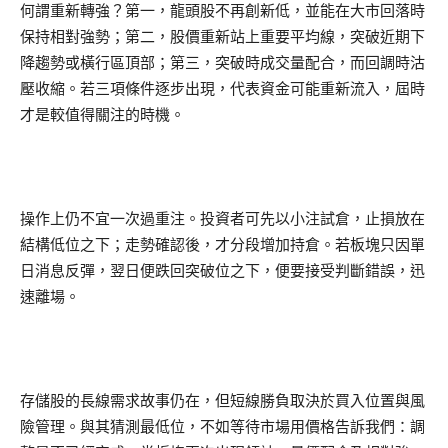
何謂重新轉強？第一，龍頭股不再創新低，並能在大市回落時
保持相對強勢；第二，股價重新站上重要平均線，突破近期下
降趨勢或橫行區頂部；第三，突破時成交量配合，而回調時沽
壓收縮。若三項條件逐步出現，代表資金可能重新流入，屆時
才是較值得關注的時機。
操作上仍不宜一次過重注。投資者可先以小注試倉，止損放在
結構低位之下；走勢確認後，才分段增加持倉。若板塊只因單
日消息反彈，翌日便跌回突破位之下，便要接受判斷錯誤，迅
速離場。
存儲股的長線需求故事仍在，但短線勝負取決於買入位置與風
險管理。與其猜測最低位，不如等待市場用價格告訴我們：調