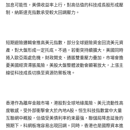
加息可能性，美債收益率上行，對高估值的科技成長股形成壓
制，納斯達克指數承受較大回調壓力。
短期避險邏輯會推高美元指數，部分全球避險資金回流美元資
產，對大盤形成一定托底。不過，若衝突持續擴大，美國同時
捲入歐亞兩處危機，財政開支、通脹雙重壓力疊加，市場會擔
憂美國經濟滯脹風險，美股大盤整體波動會顯著放大，上漲主
線從科技成長切換至資源防禦板塊。
香港作為離岸金融市場，港股對全球地緣風險、美元流動性高
度敏感，受外部衝擊會大於內地A股。恒生科技指數當中大量
互聯網中概股，估值受美債利率約束最強，聯儲局降息延後的
預期下，科網板塊容易出現回調。同時，香港也是國際資本進