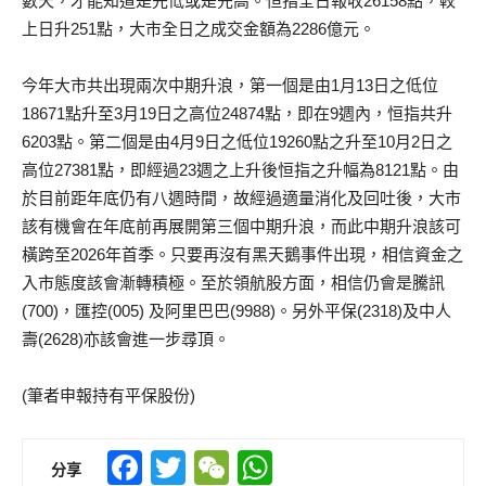
數天，才能知道是先低或是先高。恒指全日報收26158點，較
上日升251點，大市全日之成交金額為2286億元。
今年大市共出現兩次中期升浪，第一個是由1月13日之低位
18671點升至3月19日之高位24874點，即在9週內，恒指共升
6203點。第二個是由4月9日之低位19260點之升至10月2日之
高位27381點，即經過23週之上升後恒指之升幅為8121點。由
於目前距年底仍有八週時間，故經過適量消化及回吐後，大市
該有機會在年底前再展開第三個中期升浪，而此中期升浪該可
橫跨至2026年首季。只要再沒有黑天鵝事件出現，相信資金之
入市態度該會漸轉積極。至於領航股方面，相信仍會是騰訊
(700)，匯控(005) 及阿里巴巴(9988)。另外平保(2318)及中人
壽(2628)亦該會進一步尋頂。
(筆者申報持有平保股份)
Facebook
Twitter
WeChat
WhatsApp
分享