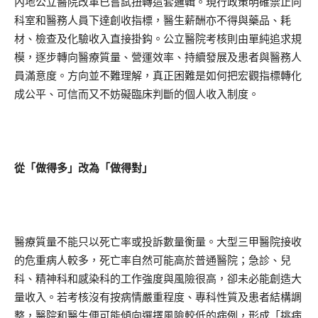
內地公立醫院改革已嘗試扭轉這套邏輯。現行政策明確禁止向
科室和醫務人員下達創收指標，醫生薪酬亦不得與藥品、耗
材、檢查及化驗收入直接掛鈎。公立醫院考核則由單純追求規
模，逐步轉向醫療質量、營運效率、持續發展及患者與醫務人
員滿意度。方向並不難理解，真正困難是如何把宏觀指標轉化
成公平、可信而又不妨礙臨床判斷的個人收入制度。
從「做得多」改為「做得對」
醫療質量不能只以死亡率或投訴數量衡量。大型三甲醫院接收
的危重病人較多，死亡率自然可能高於普通醫院；急診、兒
科、精神科和感染科的工作強度與風險很高，卻未必能創造大
量收入。若考核沒有按病情嚴重程度、專科性質及患者結構調
整，醫院和醫生便可能傾向選擇風險較低的病例，形成「挑病