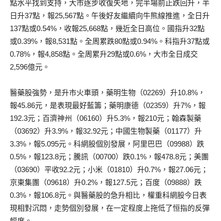
點水平找到支持，大市逐步收復失地，完半場前止跌回升，半
日升37點，報25,567點。午後好友繼續向牛熊線推進，全日升
137點或0.54%，收報25,668點，幾近全日高位。國指升32點
或0.39%，報8,531點。全周累跌80點或0.94%。科指升37點或
0.78%，報4,858點。全周累升29點或0.6%，大市全日成交
2,596億元。
醫藥股強勢，是升市火車頭，藥明生物（02269）升10.8%，
報45.86元，是表現最好藍籌；藥明康德（02359）升7%，報
192.3元；百濟神州（06160）升5.3%，報210元；翰森製藥
（03692）升3.9%，報32.92元；中國生物製藥（01177）升
3.3%，報5.095元。科網股個別發展，阿里巴巴（09988）跌
0.5%，報123.8元；騰訊（00700）跌0.1%，報478.8元；美團
（03690）平收92.2元；小米（01810）升0.7%，報27.06元；
京東集團（09618）升0.2%，報127.5元；百度（09888）跌
0.3%，報106.8元。與醫藥股的急升相比，權重科網股今日表
現相對沉悶，走勢個別發展，在一定程度上拖低了恒指的反彈
幅度。