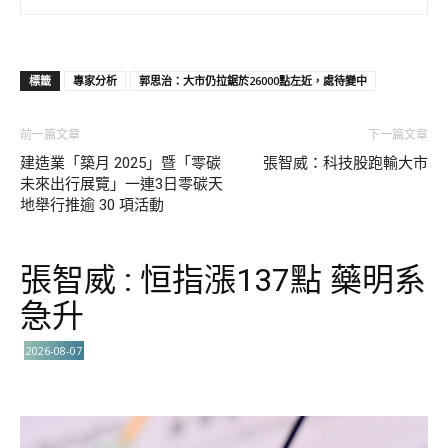
標籤
專家分析
郭思治：大市仍拉鋸於26000點左近，處待變中
前一篇文章
下一篇文章
建造業「築月 2025」暨「零碳
張智威：科技股跑輸大市
未來出行展覽」一連3日零碳天
地舉行推逾 30 項活動
張智威 : 恒指漲137點 藥明系
急升
2026-08-07