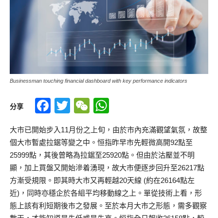
Businessman touching financial dashboard with key performance indicators
Facebook
Twitter
WeChat
WhatsApp
分享
大市已開始步入11月份之上旬，由於市內充滿觀望氣氛，故整
個大市暫處拉鋸等變之中。恒指昨早市先輕微高開92點至
25999點，其後曾略為拉鋸至25920點。但由於沽壓並不明
顯，加上買盤又開始滲着湧現，故大市便逐步回升至26217點
方漸受規限。即其時大市又再輕越20天線 (約在26164點左
近)，同時亦穩企於各組平均移動線之上。單從技術上看，形
態上該有利短期後市之發展。至於本月大市之形態，需多觀察