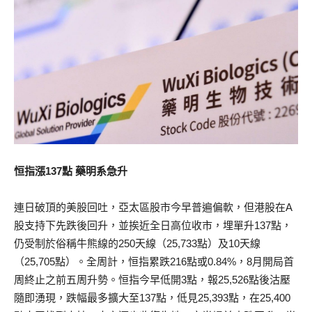
恒指漲137點 藥明系急升
連日破頂的美股回吐，亞太區股市今早普遍偏軟，但港股在A
股支持下先跌後回升，並挨近全日高位收市，埋單升137點，
仍受制於俗稱牛熊線的250天線（25,733點）及10天線
（25,705點）。全周計，恒指累跌216點或0.84%，8月開局首
周終止之前五周升勢。恒指今早低開3點，報25,526點後沽壓
隨即湧現，跌幅最多擴大至137點，低見25,393點，在25,400