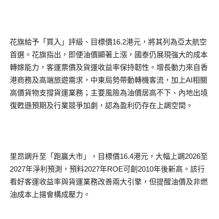
花旗給予「買入」評級、目標價16.2港元，將其列為亞太航空
首選。花旗指出，即便油價顯著上漲，國泰仍展現強大的成本
轉嫁能力，客運票價及貨運收益率保持韌性。增長動力來自香
港商務及高端旅遊需求，中東局勢帶動轉機客流，加上AI相關
高價貨物支撐貨運業務；主要風險為油價居高不下、內地出境
復甦遜預期及行業競爭加劇，認為盈利仍存在上調空間。
里昂調升至「跑贏大市」，目標價16.4港元，大幅上調2026至
2027年淨利預測，預料2027年ROE可創2010年後新高。該行
看好客運收益率與貨運業務改善兩大引擎，但提醒油價及非燃
油成本上揚會構成壓力。