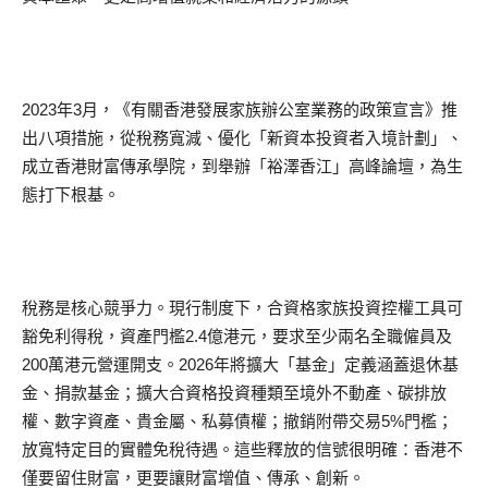
2023年3月，《有關香港發展家族辦公室業務的政策宣言》推
出八項措施，從稅務寬減、優化「新資本投資者入境計劃」、
成立香港財富傳承學院，到舉辦「裕澤香江」高峰論壇，為生
態打下根基。
稅務是核心競爭力。現行制度下，合資格家族投資控權工具可
豁免利得稅，資產門檻2.4億港元，要求至少兩名全職僱員及
200萬港元營運開支。2026年將擴大「基金」定義涵蓋退休基
金、捐款基金；擴大合資格投資種類至境外不動產、碳排放
權、數字資產、貴金屬、私募債權；撤銷附帶交易5%門檻；
放寬特定目的實體免稅待遇。這些釋放的信號很明確：香港不
僅要留住財富，更要讓財富增值、傳承、創新。