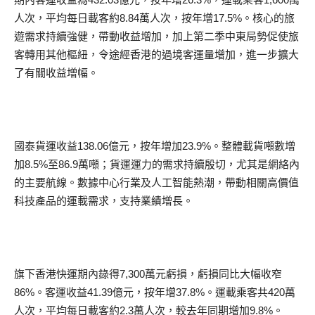
人次，平均每日載客約8.84萬人次，按年增17.5%。核心的旅
遊需求持續強健，帶動收益增加，加上第二季中東局勢促使旅
客轉用其他樞紐，令途經香港的過境客運量增加，進一步擴大
了有關收益增幅。
國泰貨運收益138.06億元，按年增加23.9%。整體載貨噸數增
加8.5%至86.9萬噸；貨運運力的需求持續殷切，尤其是網絡內
的主要航線。數據中心行業及人工智能熱潮，帶動相關高價值
科技產品的運載需求，支持業績增長。
旗下香港快運期內錄得7,300萬元虧損，虧損同比大幅收窄
86%。客運收益41.39億元，按年增37.8%。運載乘客共420萬
人次，平均每日載客約2.3萬人次，較去年同期增加9.8%。