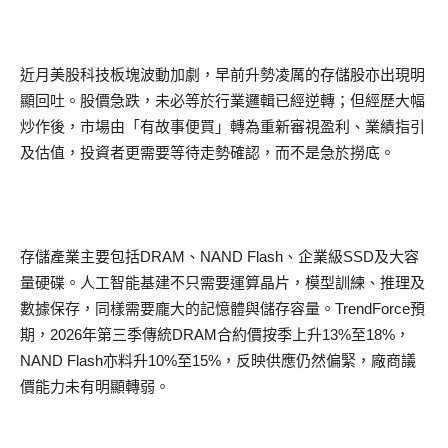
近月美股科技板塊波動加劇，早前升勢凌厲的存儲股亦出現明
顯回吐。股價急跌，未必等於行業邏輯已經逆轉；但經歷大幅
炒作後，市場由「有故事便買」轉為重新審視盈利、業績指引
及估值，投資者更需要等待走勢確認，而不是急於撈底。
存儲產業主要包括DRAM、NAND Flash、企業級SSD及大容
量硬碟。人工智能基建不只需要運算晶片，模型訓練、推理及
數據保存，同樣需要龐大的記憶體與儲存容量。TrendForce預
期，2026年第三季傳統DRAM合約價按季上升13%至18%，
NAND Flash亦料升10%至15%，反映供應仍然偏緊，廠商議
價能力未有明顯轉弱。