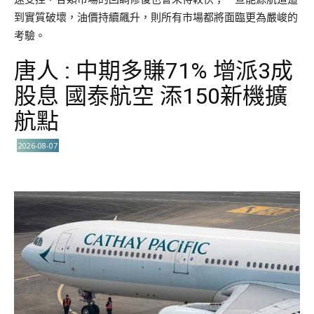
到實質破壞，油價持續飆升，則所有市場都將面臨更為嚴峻的
考驗。
唐人 : 中期多賺71% 增派3成
股息 國泰航空 添150新機擴
航點
2026-08-07