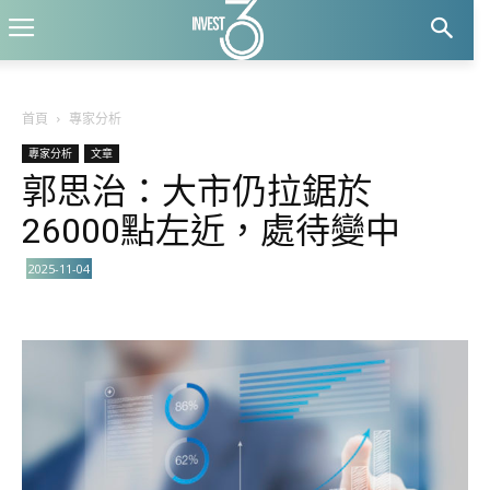
首頁
專家分析
專家分析
文章
郭思治：大市仍拉鋸於
26000點左近，處待變中
2025-11-04