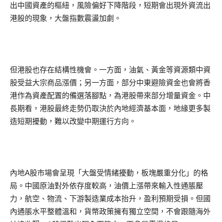
出中國資產的樞紐，風險偏好下降階段，短期會出現外資流出
港股的現象，大盤指數震盪加劇。
但港股也存在結構性機會。一方面，油氣、黃金等資源類中資
股受益大宗商品漲價；另一方面，部分中東避險資金也會將香
港作為資產配置的備選落腳點，為港股帶來部分增量資金。中
長期看，港股最終走勢仍取決於內地經濟基本面，地緣更多製
造短期擾動，難以改變中期運行方向。
內地A股市場會呈現「大盤受情緒擾動，板塊嚴重分化」的格
局。中國原油對外依存度較高，油價上漲帶來輸入性通脹壓
力，航空、物流、下游製造業成本抬升，盈利預期受損。但國
內通脹水平整體溫和，貨幣政策擁有獨立空間，不會跟隨海外