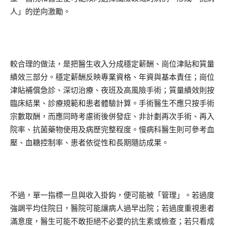
人」的逆向激勵。
較合理的做法，是把醫生收入分成穩定薪酬、崗位津貼和質量
績效三部分。穩定薪酬反映專業資格、年資與基本責任；崗位
津貼補償急診、深切治療、夜班及高風險手術；質量績效則按
臨床結果、診療規範和患者體驗計算。手術醫生不應只按手術
宗數取酬，而應同時考慮術後併發症、非計劃再次手術、再入
院率、抗菌藥物使用及病歷完整程度。慢病科醫生則可參考血
壓、血糖控制率、患者依從性和長期隨訪成果。
不過，單一指標一旦與收入掛鈎，便可能被「管理」。若過度
強調平均住院日，醫院可能讓病人過早出院；若過度重視患者
滿意度，醫生可能不敢拒絕不必要的抗生素或檢查；若只看成