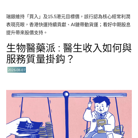
瑞銀維持「買入」及15.5港元目標價，該行認為核心經常利潤
表現亮眼，香港快運持續貢獻、AI鏈帶動貨運；看好中期股息
提升帶來股價支持。
生物醫藥派 : 醫生收入如何與
服務質量掛鈎？
2026-08-07