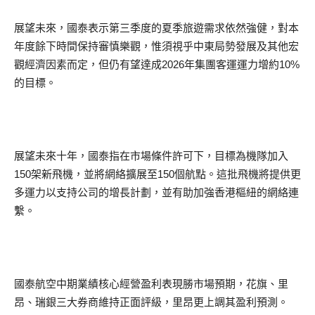
展望未來，國泰表示第三季度的夏季旅遊需求依然強健，對本
年度餘下時間保持審慎樂觀，惟須視乎中東局勢發展及其他宏
觀經濟因素而定，但仍有望達成2026年集團客運運力增約10%
的目標。
展望未來十年，國泰指在市場條件許可下，目標為機隊加入
150架新飛機，並將網絡擴展至150個航點。這批飛機將提供更
多運力以支持公司的增長計劃，並有助加強香港樞紐的網絡連
繫。
國泰航空中期業績核心經營盈利表現勝市場預期，花旗、里
昂、瑞銀三大券商維持正面評級，里昂更上調其盈利預測。