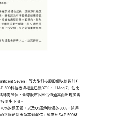
ficent Seven」等大型科技股股價以倍數計升
&P 500科技板塊權重已達37%，「Mag 7」佔比
市場情緒轉向謹慎，全球股市因AI估值過高而出現拋售
科技股同步下滑。
逾70%的總回報，以及Q3盈利增長的80%，這得
平均預測市盈率逾40倍，遠高於S&P 500整