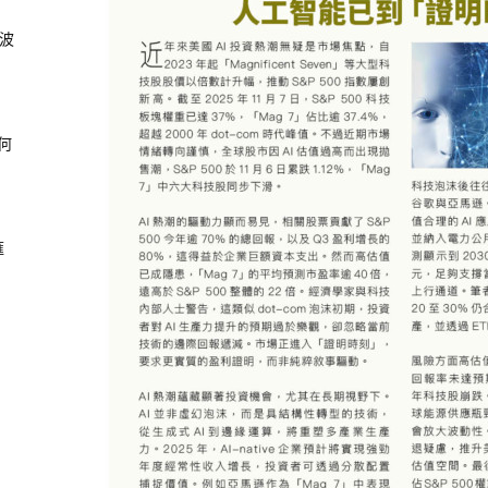
風波
何
滙