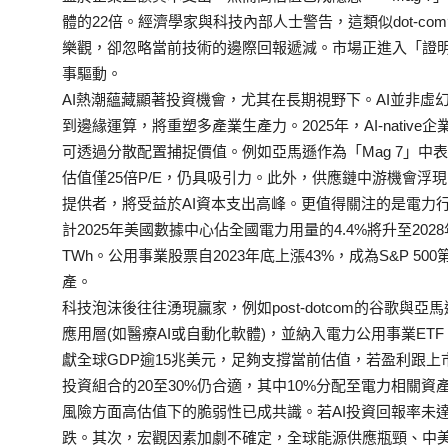
體的22倍。經濟學家與科技內部人士警告，這類似dot-c
樂觀，卻忽略當前技術的邊際回報遞減。市場正進入「證
事驅動。
AI熱潮蘊藏顯著投資機會，尤其在長期視野下。AI並非虛
到邊緣運算，將重塑多產業生產力。2025年，AI-nati
可透過分散配置捕捉價值。例如亞馬遜作為「Mag 7」中表
估值僅25倍P/E，仍具吸引力。此外，供應鏈中游機會浮
提供者，將受益於AI資本支出高峰。更值得關注的是電力
計2025年美國數據中心佔全國電力用量的4.4%將升至2028
TWh。公用事業股票自2023年底上漲43%，成為S&P 
產。
科技泡沫後往往湧現贏家，例如post-dotcom的谷歌與
應用層(如醫療AI或自動化軟體)，並納入電力公用事業ETF
獻全球GDP逾15兆美元，足夠支撐當前估值，若盈利跟上
投資組合的20至30%仍合適，其中10%分配至電力相關資
風險方面高估值下的脆弱性已成共識。若AI投資回報率未達
跌。其次，宏觀因素加劇不確定，全球能源供應瓶頸、中