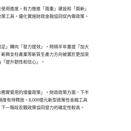
金使用進度，有力推進「兩重」建設和「兩新」
政策工具，優化實施財政金融協同促內需政策。
用足」轉向「發力提效」，時隔半年重提「加大
、新興支柱產業等新質生產力方向被置於更加突
為「提升韌性和信心」。
台務實管用的增量政策」。財政政策方面，下半
債額度有待釋放。8,000億元新型政策性金融工具
，下一階段宏觀政策協同發力的確定性較高。