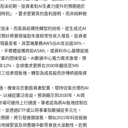
om泡沫初期，投資者對AI生產力提升的預期過於
明時刻」，要求更實質的盈利證明，而非純粹敘
幻泡沫，而是具結構性轉型的技術，從生成式AI
ve企業預計將實現強勁年度經常性收入增長，投資者
現最差者，其雲端業務AWS佔AI支出逾30%，
現，半導體設備商如ASML，或資料中心基礎設施
行業的間接受益。AI數據中心電力需求激增，預
年12%，全球需求更將在2030年翻倍至945
500第三佳表現板塊，轉型為成長股而非傳統避險資
亞馬遜。機會在於動態資產配置，增持估值合理的AI
，以捕捉廣泛收益。預測顯示到2030年，AI貢
市場可維持上行通道。筆者認為將AI板塊控制在
產，並透過ETF或公用事業指數捕捉多元化。
預期，將引發連鎖拋售，類似2022年科技股崩
美地緣緊張及供應鏈中斷等會放大波動性。近期