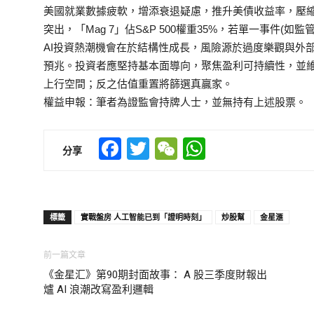
美國就業數據疲軟，增添衰退疑慮，推升美債收益率，壓
突出，「Mag 7」佔S&P 500權重35%，若單一事件(
AI投資熱潮機會在於結構性成長，風險源於過度樂觀與外
預兆。投資者應堅持基本面導向，聚焦盈利可持續性，並維
上行空間；反之估值重置將篩選真贏家。
權益申報：筆者為證監會持牌人士，並無持有上述股票。
Facebook
Twitter
WeChat
WhatsApp
分享
標籤
實戰盤房 人工智能已到「證明時刻」
炒股幫
金星滙
前一篇文章
《金星汇》第90期封面故事： A 股三季度財報出
爐 AI 浪潮改寫盈利邏輯