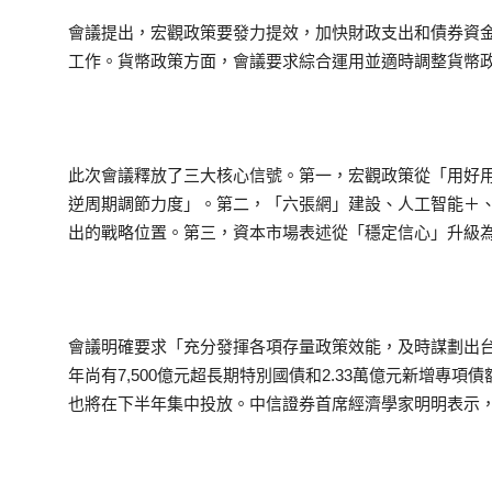
會議提出，宏觀政策要發力提效，加快財政支出和債券資
工作。貨幣政策方面，會議要求綜合運用並適時調整貨幣
此次會議釋放了三大核心信號。第一，宏觀政策從「用好
逆周期調節力度」。第二，「六張網」建設、人工智能＋
出的戰略位置。第三，資本市場表述從「穩定信心」升級
會議明確要求「充分發揮各項存量政策效能，及時謀劃出
年尚有7,500億元超長期特別國債和2.33萬億元新增專項
也將在下半年集中投放。中信證券首席經濟學家明明表示