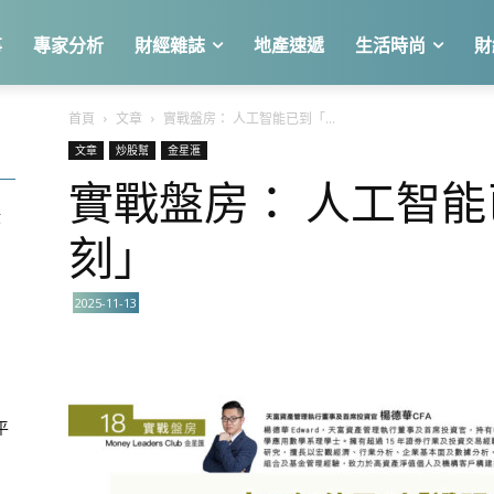
事
專家分析
財經雜誌
地產速遞
生活時尚
財
首頁
文章
實戰盤房： 人工智能已到「...
文章
炒股幫
金星滙
實戰盤房： 人工智
股
刻」
2025-11-13
平