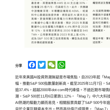
Facebook
Twitter
WeChat
WhatsApp
分享
近年來美國AI投資熱潮無疑是市場焦點，自2023年起「Magni
幅，推動S&P 500指數屢創新高。截至2025年11月7日，S
逾37.4%，超越2000年dot-com時代峰值。不過近期
潮，S&P 500於11月6日累跌1.12%，「Mag 7」中六大
AI熱潮的驅動力顯而易見，相關股票貢獻了S&P 500今年
益於企業巨額資本支出。然而高估值已成隱患，「Mag 7」的