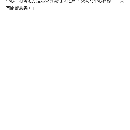
中心，將香港打造為亞洲流行文化與IP 交易的中心橋樑——具
有關鍵意義。」