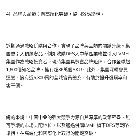
4）品牌與品類：向高端化突破，協同效應顯現。
近期通過戰略併購與合作，實現了品牌與品類的關鍵升級。集
團更引入頂級奢品，例如收購DFS大中華區業務並引入LVMH
集團作為戰略投資者。現時集團具豐富品牌矩陣，合作全球超
1,600個知名品牌，擁有超36萬個SKU。此外，集團深耕會員
運營，擁有近5,300萬的全域會員體系，有助於提升復購率和
客單價。
總的來說，中國中免的強大競爭力源自其深厚的政策壁壘、無
可爭議的市場支配地位，以及通過併購LVMH旗下DFS等戰略
舉措，在高端化和國際化上取得的關鍵突破。