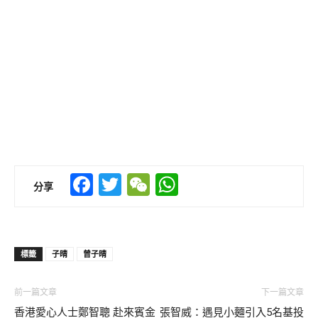
Facebook
Twitter
WeChat
WhatsApp
分享
標籤
子晴
曾子晴
前一篇文章
下一篇文章
香港愛心人士鄭智聰 赴來賓金
張智威：遇見小麵引入5名基投