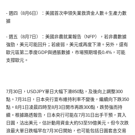
- 週四（8月6日）：美國首次申領失業救濟金人數＋生產力數
據
- 週五（8月7日）：美國非農就業報告（NFP），若非農數據
強勁，美元可能回升；若疲弱，美元或再度下滑。另外，還有
歐元區第二季度GDP與通脹數據，市場預期增長0.4%，可能
支撐歐元。
7月30日，USDJPY單日大幅下滑850點，及後向上調整300
點。7月31日，日本央行宣布維持利率不變後，繼續向下跌350
點。8月1日凌晨四時至8月3日開市再跌300點，跌勢強而持
續。根據路透報告，日本央行可能在7月31日出手干預，買入
日圓，沽出美元，估計動用資金大約53至59億美元。但今次跌
浪最大單日跌幅早在7月30日開始，也可能包括日圓套息交易