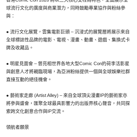
球流行文化的廣度與商業潛力，同時鼓勵專業協作與粉絲參
與：
● 流行文化展覽，雲集電影巨頭 – 沉浸式的展覽層將展示來自
全球標誌性品牌的電影、電視、漫畫、動畫、遊戲、集換式卡
牌及收藏品。
● 明星見面會 – 曾亮相世界各地大型Comic Con的荷李活影星
與創意人才將親臨現場，為亞洲粉絲提供一個與全球娛樂社群
直接互動的絕佳機會。
● 藝術家走廊 (Artist Alley) – 來自全球頂尖漫畫IP的藝術家亦
將參與盛會，匯聚全球最具影響力的出版界核心聲音，共同探
索跨文化創意合作與IP交流。
領航者願景