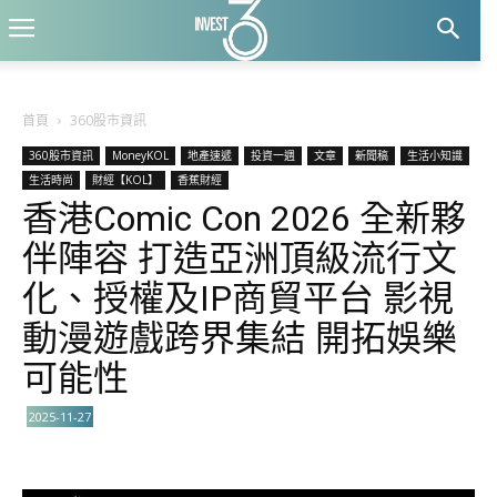
首頁
360股市資訊
360股市資訊
MoneyKOL
地產速遞
投資一週
文章
新聞稿
生活小知識
生活時尚
財經【KOL】
香蕉財經
香港Comic Con 2026 全新夥
伴陣容 打造亞洲頂級流行文
化、授權及IP商貿平台 影視
動漫遊戲跨界集結 開拓娛樂
可能性
2025-11-27