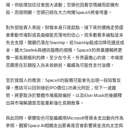
場，供給增加往往會放大波動；空頭也因看空情緒而趁機布
局。而很明顯，空頭已經在大力地賭SpaceX將會垮臺。
對外部投資人來說，財報本身只是起點，接下來的價格走勢還
會牽動市場對成長曲線能否落地的信心。但多數看多論點並未
失去支撐，關鍵仍落在Starship。若Starship能成功降低運送成
本、擴大Starlink與通訊服務的規模，SpaceX的商業邏輯將更
像一張長期複利的牌。至少在今天，外界最擔心的是：市場是
否願意在巨額投入尚未收斂前，繼續為可能性支付溢價。
至於我個人的推測：SpaceX的股價可能會先出現一段短暫反
彈，應該可以回到接近IPO價位135美元附近；但下一波趨
勢，將更取決於整體市場風險偏好，以及Elon Musk的後續釋
出與市場解讀是否能重新強化長期敘事。
與此同時，華爾街也可能繼續用Microsoft等資本支出動向作為
參照，觀察Space AI相關支出節奏是否會影響資金流向太空與