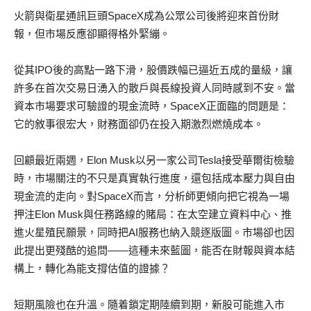
火箭與衛星通訊巨頭SpaceX成為公眾公司後將迎來首份財
報，但市場反應卻顯得格外緊繃。
從其IPO後的高點一路下滑，股價跌幅已逼近五成的量級，讓
許多在首次交易日湧入的散戶與長線投資人同時感到不安。當
資本市場要求可驗證的現金流時，SpaceX正面臨的問題是：
它的敘事很宏大，財務面卻仍在投入期激烈燃燒成本。
回顧最近兩週，Elon Musk以另一家公司Tesla接受華爾街檢驗
時，市場關注的不只是真實執行進度，還包括成本壓力與自由
現金流的走向。對SpaceX而言，分析師更傾向把它視為一場
押注Elon Musk與任務路線的賭局：在太空建立資料中心、推
進火星殖民願景，同時把AI服務也納入競逐版圖。市場卻也因
此提出更殘酷的追問——這種未來藍圖，能否在財報與資本結
構上，轉化為能支撐估值的證據？
短期風險也在升溫。隨着鎖定期陸續到期，新股可能進入市