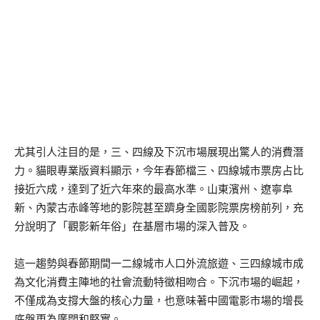
尤其引人注目的是，三、四線及下
沉
市場展現出驚人的消費潛
力。貓眼專業版資料顯示，今年春節
檔
三、四線城市票房占比
接近六成，達到了
近六年來的
最高水準。山東濱州、遼寧
阜
新、內蒙古赤峰等地的影院甚至躋身全國影院票房榜前列，充
分說明了
「
觀影
新年俗
」
在基層市場的深入普及。
這一趨勢與春節期間
一
二線城市人口外流旅遊、三四線城市成
為文化消費主陣地的社會流動特徵相吻合。下
沉
市場的崛起，
不僅成為支撐大盤的核心力量，也意味著中國電影市場的增長
底盤更為廣闊和堅實。