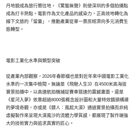
丹地貌成為旅行嚮往地，《驚蟄無聲》則使深圳的多個拍攝點
成為打卡熱點。電影作為文化產品的感染力，正
高效地轉化
為
線下文旅的
「
留量
」
，推動產業從單一票房經濟向多元消費生
態轉型。
電影
工業化水準與類型突破
從產業內部觀察，
2026
年春節
檔
也是對近年來中國電影工業化
水準的一次集中檢閱。無論是《飛馳人生
3
》在
4500
米高海拔
實景拍攝中，以高速
航拍機
捕捉賽車競速的震撼畫面，還是
《星河入夢》依靠超過
8000
張概念設計圖和大量特效鏡頭構建
的夢境奇觀，亦或是
《鏢
人：風起大漠
》
通過實景拍攝而非純
虛擬製作來呈現大漠風沙的流體力學質感，都展現了製作端強
大的技術實力與追求真實的匠心。