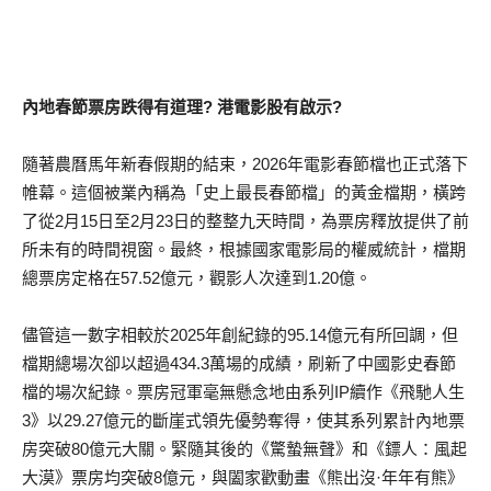
內地春節
票房
跌得有道理?
港
電影股有啟示?
隨著農曆馬年新春假期的結束，
2026
年電影春節檔也正式落下
帷幕。這個被業內稱為
「
史上最長春節檔
」
的黃金檔期，橫跨
了從
2
月
15
日至
2
月
23
日的整整九天時間，為票房釋放提供了前
所未有的時間視窗。最終，根據國家電影局的權威統計，檔期
總票房定格在
57.52
億元，觀影人次達到
1.20
億。
儘管這一數字相較於
2025
年創紀錄的
95.14
億元有所
回調
，但
檔期總場次卻以超過
434.3
萬場的成績，刷新了中國影史春節
檔的場次紀錄。票房冠軍毫無懸念地由系列
IP
續作《飛馳人生
3
》以
29.27
億元的斷崖式領先優勢奪得，使其系列累計內地票
房突破
80
億元大關。緊隨其後的《驚蟄無聲》和
《鏢
人：風起
大漠
》
票房均突破
8
億元，與闔家
歡
動畫《熊出沒·年年有熊》