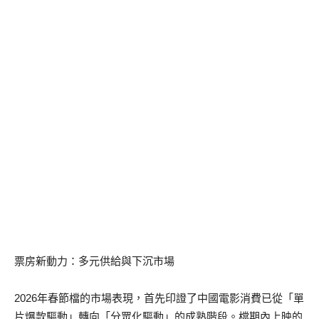
票房新動力：
多元供給與下
沉
市場
2026
年春節檔的市場表現，首先印證了中國電影消費已從
「
單
片爆款驅動
」
轉向
「
分眾化驅動
」
的成熟階段。檔期內上映的