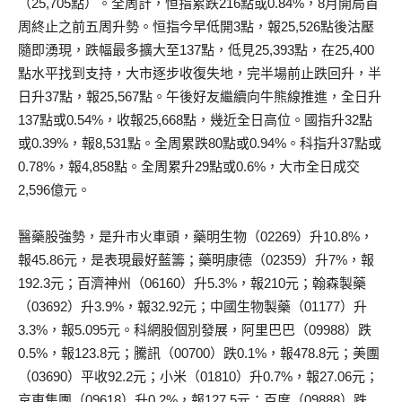
（25,705點）。全周計，恒指累跌216點或0.84%，8月開局首
周終止之前五周升勢。恒指今早低開3點，報25,526點後沽壓
隨即湧現，跌幅最多擴大至137點，低見25,393點，在25,400
點水平找到支持，大市逐步收復失地，完半場前止跌回升，半
日升37點，報25,567點。午後好友繼續向牛熊線推進，全日升
137點或0.54%，收報25,668點，幾近全日高位。國指升32點
或0.39%，報8,531點。全周累跌80點或0.94%。科指升37點或
0.78%，報4,858點。全周累升29點或0.6%，大市全日成交
2,596億元。
醫藥股強勢，是升市火車頭，藥明生物（02269）升10.8%，
報45.86元，是表現最好藍籌；藥明康德（02359）升7%，報
192.3元；百濟神州（06160）升5.3%，報210元；翰森製藥
（03692）升3.9%，報32.92元；中國生物製藥（01177）升
3.3%，報5.095元。科網股個別發展，阿里巴巴（09988）跌
0.5%，報123.8元；騰訊（00700）跌0.1%，報478.8元；美團
（03690）平收92.2元；小米（01810）升0.7%，報27.06元；
京東集團（09618）升0.2%，報127.5元；百度（09888）跌