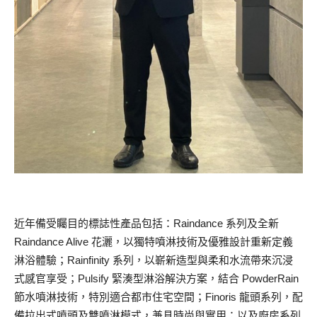
近年備受矚目的標誌性產品包括：Raindance 系列及全新
Raindance Alive 花灑，以獨特噴淋技術及優雅設計重新定義
淋浴體驗；Rainfinity 系列，以嶄新造型與柔和水流帶來沉浸
式感官享受；Pulsify 緊湊型淋浴解決方案，結合 PowderRain
節水噴淋技術，特別適合都市住宅空間；Finoris 龍頭系列，配
備拉出式噴頭及雙噴淋模式，兼具時尚與實用；以及廚房系列