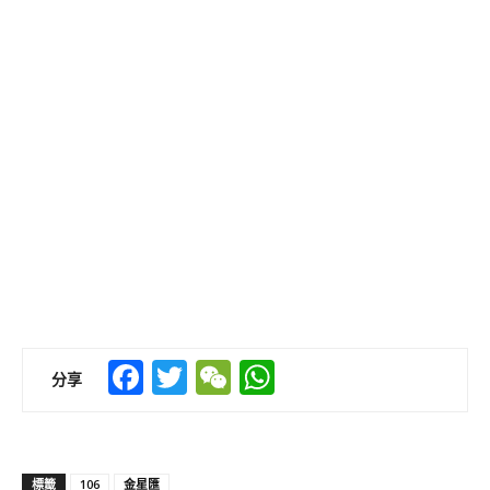
Facebook
Twitter
WeChat
WhatsApp
分享
標籤
106
金星匯