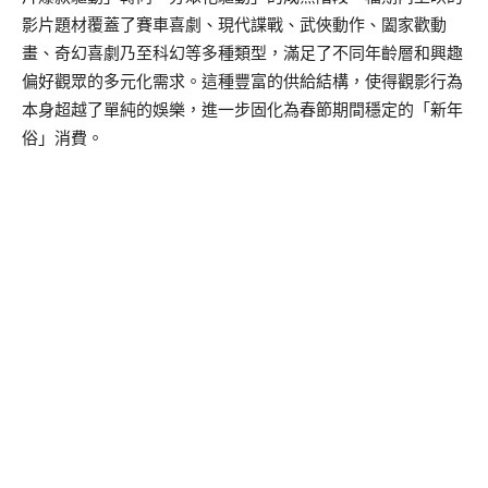
影片題材覆蓋了賽車喜劇、現代
諜
戰、武俠動作、闔家
歡
動
畫、奇幻喜劇乃至科幻等多種類型，滿足了不同年齡層和興趣
偏好觀眾的多元化需求。這種豐富的供給結構，使得觀影行為
本身超越了單純的娛樂，進一步固化為春節期間穩定的
「
新年
俗
」
消費。