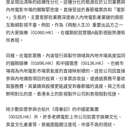
是呈現出清晰的結構性分化。這種分化的根源在於公司業務與
內地電影市場的關聯緊密度。直接受益於春節
檔
票房和
「
電影
+
」
生態的，主要是那些業務深度嵌入內地電影產業鏈的頭部
互聯網影視平
臺
。例如，作為《飛馳人生
3
》重要出品方之一
的大麥娛樂
（
01060.HK
）
，在檔期前就曾隨
A
股影視股熱潮有
所表現。
同樣，在電影票
務
、內容發行與製作領域與內地市場高度協同
的貓眼娛樂
（
01896.HK
）
和中
國儒意
（
00136.HK
）
，也被市
場視為內地電影市場景氣度的直接映射標的。這些公司因直接
參與內地
爆
款項目的投資、分享票房收益，或通過票
務
平
臺
收
取服務費，其業績與股價更能感受到春節檔的溫度。與之形成
鮮明對比的是，香港本土的影視製作公司則表現相對低迷。
除少數如曾參與合拍片《尋秦記》的中國星集團
（
00326.HK
）
外，許多老牌電影上市公司如寰宇娛樂文化、
英皇文化產業等，普遍面臨關注度低、市值不高的現狀。