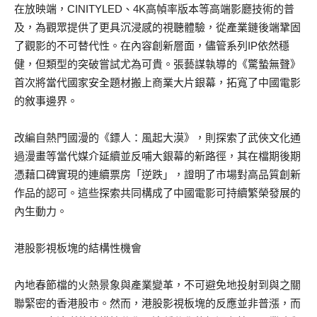
在放映端，
CINITYLED
、
4K
高幀率版本等高端影廳
技術的
普
及，
為觀眾提供了更具
沉浸感
的視聽體驗，從
產業鏈後端
鞏固
了觀影的不可替代性。在內容創新層面，儘管系列
IP
依然穩
健，但類型的突破嘗試尤為可貴。張藝謀執導的《驚蟄無聲》
首次將當代國家安全題材搬上商業大片銀幕，拓寬了中國電影
的敘事邊界。
改編自
熱門國漫的《鏢
人：風起大漠
》
，則探索了武俠文化通
過漫畫等當代媒介延續並反哺大銀幕的新路徑，其在檔期後期
憑藉口碑實現的連續票房
「
逆跌
」
，證明了市場對高品質創新
作品的認可。這些探索共同構成了中國電影可持續繁榮發展的
內生動力。
港股影視板塊的結構性機會
內地春節檔的火熱景象與產業變革，不可避免地投射到與之關
聯緊密的香港股市。然而，港股影視板塊的反應
並非普漲
，而