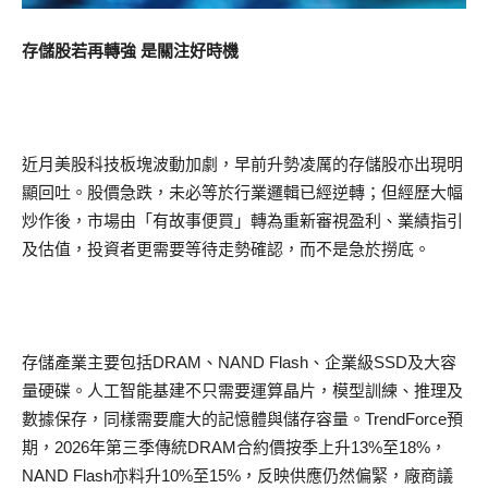
存儲股若再轉強 是關注好時機
近月美股科技板塊波動加劇，早前升勢凌厲的存儲股亦出現明
顯回吐。股價急跌，未必等於行業邏輯已經逆轉；但經歷大幅
炒作後，市場由「有故事便買」轉為重新審視盈利、業績指引
及估值，投資者更需要等待走勢確認，而不是急於撈底。
存儲產業主要包括DRAM、NAND Flash、企業級SSD及大容
量硬碟。人工智能基建不只需要運算晶片，模型訓練、推理及
數據保存，同樣需要龐大的記憶體與儲存容量。TrendForce預
期，2026年第三季傳統DRAM合約價按季上升13%至18%，
NAND Flash亦料升10%至15%，反映供應仍然偏緊，廠商議