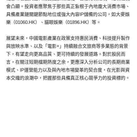
會
凸
顯。投資者應聚焦
于
那些真正紮根
于
內地龐大消費市場、
具備產業鏈關鍵節點地位或強大內容
IP
儲備的公司，如大麥娛
樂
（
01060.HK
）
、貓眼娛樂
（
01896.HK
）
等。
展望未來，中國電影產業在政策支持惠民消費、科技提升製作
與放映水準、以及
「
電影
+
」
持續融合
文旅商等多業
態的背景
下，有望走向更高品質、更可持續的發展道路。對於股民而
言，在關注短期檔期熱度之
余
，更應深入分析公司的長期商業
模式、
IP
運營能力以及與內地市場變革的契合度，在光影與資
本交織的浪潮中，把握那些具備真正核心競爭力的投資標的。