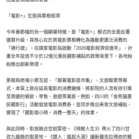
「
電影
+
」
生態與票根經濟
今年春節檔的另一個顯著特徵，是
「
電影
+
」
模式的全面反覆
運算升級，其核心在於將電影票根轉化
為撬動更
廣泛消費的
「
通行證
」
。在國家電影局啟動
「
2026
電影經濟促進年
」
、計
畫全年投放不少於
12
億元惠民觀
影補貼的政策背景下，各地紛
紛推出創新舉措。
票根與商場
小票互
認、
「
跟著電影逛市集
」
、
文旅聯
票等模
式，本質上是在延長電影的消費鏈條，將影院的人流有效引導
至周邊的餐飲、零售、旅遊等業態。例如，四川的
「
金熊貓
惠
民觀影
行
」
活動發放電影消費
券
，並同步推出
美食文旅補貼
，
實現了
「
觀影兩小時，消費一整天
」
的效果。
與此同時，
影旅融合
空前緊密。《飛馳人生
3
》
帶火了
四川甘
孜九龍縣的取景地，
《鏢
人：風起大漠
》
讓新疆克拉瑪依的雅