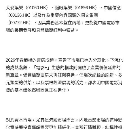
大麥娛樂
（
01060.HK
）
、貓眼娛樂
（
01896.HK
）
、中國儒意
（
00136.HK
）
以及作為重要內容源頭
的閱文集團
（
00772.HK
）
，因其業務基本盤在內地，更能從中國電影市
場的長期發展和具體檔期紅利中獲益。
2026
年春節檔的票房成績，宣告了市場已進入分眾化、下
沉
化
的成熟階段，
「
電影
+
」
生態的構建則開啟了產業價值延伸的
新篇章。儘管檔期票房未再狂飆突進，但場次紀錄的刷新、多
元類型的供給、以及票根經濟展現的活力，都表明中國電影消
費的基本盤依然穩固且正在進化。
對於資本市場，尤其是港股市場而言，內地電影市場的這種變
化意味著投資邏輯需要更加精細化。
普漲行情
難現，結構性機