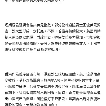
制，納斯達克指數承受較大回調壓力。
短期避險邏輯會推高美元指數，部分全球避險資金回流美元資
產，對大盤形成一定托底。不過，若衝突持續擴大，美國同時
捲入歐亞兩處危機，財政開支、通脹雙重壓力疊加，市場會擔
憂美國經濟滯脹風險，美股大盤整體波動會顯著放大，上漲主
線從科技成長切換至資源防禦板塊。
香港作為離岸金融市場，港股對全球地緣風險、美元流動性高
度敏感，受外部衝擊會大於內地A股。恒生科技指數當中大量
互聯網中概股，估值受美債利率約束最強，聯儲局降息延後的
預期下，科網板塊容易出現回調。同時，香港也是國際資本進
出中國資產的樞紐，風險偏好下降階段，短期會出現外資流出
港股的現象，大盤指數震盪加劇。