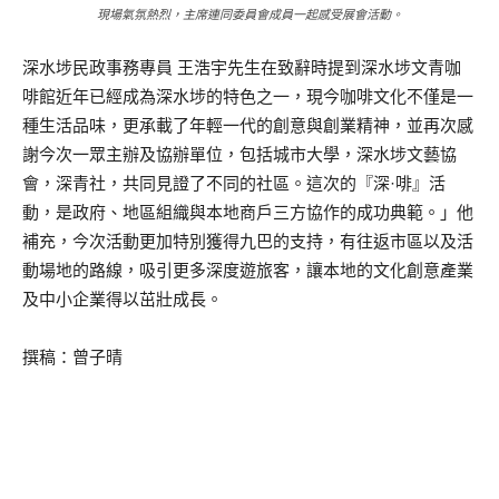
現場氣氛熱烈，主席連同委員會成員一起感受展會活動。
深水埗民政事務專員 王浩宇先生在致辭時提到深水埗文青咖
啡館近年已經成為深水埗的特色之一，現今咖啡文化不僅是一
種生活品味，更承載了年輕一代的創意與創業精神，並再次感
謝今次一眾主辦及協辦單位，包括城市大學，深水埗文藝協
會，深青社，共同見證了不同的社區。這次的『深·啡』活
動，是政府、地區組織與本地商戶三方協作的成功典範。」他
補充，今次活動更加特別獲得九巴的支持，有往返市區以及活
動場地的路線，吸引更多深度遊旅客，讓本地的文化創意產業
及中小企業得以茁壯成長。
撰稿：曾子晴