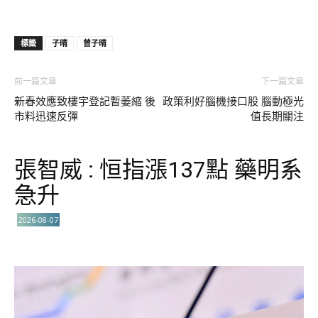
標籤
子晴
曾子晴
前一篇文章
下一篇文章
新春效應致樓宇登記暫萎縮 後
政策利好腦機接口股 腦動極光
市料迅速反彈
值長期關注
張智威 : 恒指漲137點 藥明系
急升
2026-08-07