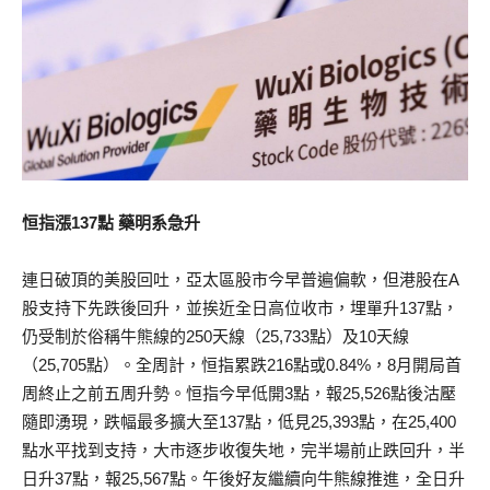
恒指漲137點 藥明系急升
連日破頂的美股回吐，亞太區股市今早普遍偏軟，但港股在A
股支持下先跌後回升，並挨近全日高位收市，埋單升137點，
仍受制於俗稱牛熊線的250天線（25,733點）及10天線
（25,705點）。全周計，恒指累跌216點或0.84%，8月開局首
周終止之前五周升勢。恒指今早低開3點，報25,526點後沽壓
隨即湧現，跌幅最多擴大至137點，低見25,393點，在25,400
點水平找到支持，大市逐步收復失地，完半場前止跌回升，半
日升37點，報25,567點。午後好友繼續向牛熊線推進，全日升