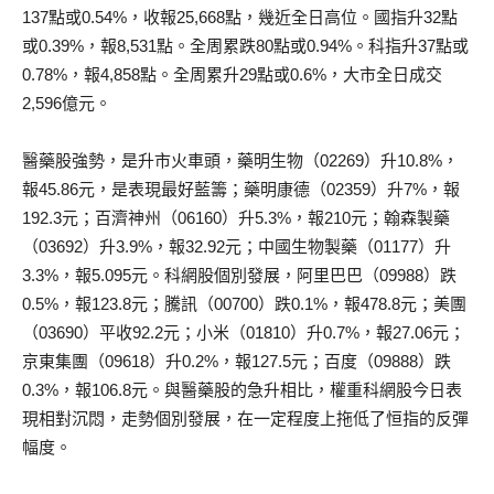
137點或0.54%，收報25,668點，幾近全日高位。國指升32點
或0.39%，報8,531點。全周累跌80點或0.94%。科指升37點或
0.78%，報4,858點。全周累升29點或0.6%，大市全日成交
2,596億元。
醫藥股強勢，是升市火車頭，藥明生物（02269）升10.8%，
報45.86元，是表現最好藍籌；藥明康德（02359）升7%，報
192.3元；百濟神州（06160）升5.3%，報210元；翰森製藥
（03692）升3.9%，報32.92元；中國生物製藥（01177）升
3.3%，報5.095元。科網股個別發展，阿里巴巴（09988）跌
0.5%，報123.8元；騰訊（00700）跌0.1%，報478.8元；美團
（03690）平收92.2元；小米（01810）升0.7%，報27.06元；
京東集團（09618）升0.2%，報127.5元；百度（09888）跌
0.3%，報106.8元。與醫藥股的急升相比，權重科網股今日表
現相對沉悶，走勢個別發展，在一定程度上拖低了恒指的反彈
幅度。