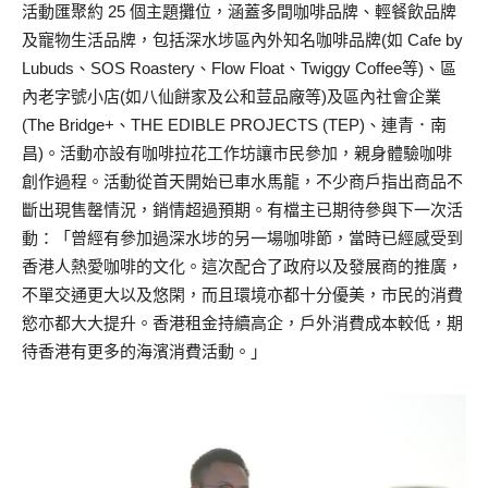
活動匯聚約 25 個主題攤位，涵蓋多間咖啡品牌、輕餐飲品牌
及寵物生活品牌，包括深水埗區內外知名咖啡品牌(如 Cafe by
Lubuds、SOS Roastery、Flow Float、Twiggy Coffee等)、區
內老字號小店(如八仙餅家及公和荳品廠等)及區內社會企業
(The Bridge+、THE EDIBLE PROJECTS (TEP)、連青．南
昌)。活動亦設有咖啡拉花工作坊讓市民參加，親身體驗咖啡
創作過程。活動從首天開始已車水馬龍，不少商戶指出商品不
斷出現售罄情況，銷情超過預期。有檔主已期待參與下一次活
動：「曾經有參加過深水埗的另一場咖啡節，當時已經感受到
香港人熱愛咖啡的文化。這次配合了政府以及發展商的推廣，
不單交通更大以及悠閑，而且環境亦都十分優美，市民的消費
慾亦都大大提升。香港租金持續高企，戶外消費成本較低，期
待香港有更多的海濱消費活動。」