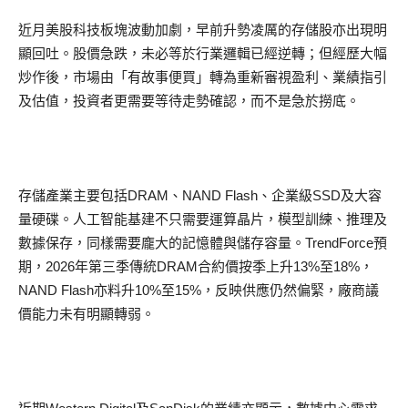
近月美股科技板塊波動加劇，早前升勢凌厲的存儲股亦出現明
顯回吐。股價急跌，未必等於行業邏輯已經逆轉；但經歷大幅
炒作後，市場由「有故事便買」轉為重新審視盈利、業績指引
及估值，投資者更需要等待走勢確認，而不是急於撈底。
存儲產業主要包括DRAM、NAND Flash、企業級SSD及大容
量硬碟。人工智能基建不只需要運算晶片，模型訓練、推理及
數據保存，同樣需要龐大的記憶體與儲存容量。TrendForce預
期，2026年第三季傳統DRAM合約價按季上升13%至18%，
NAND Flash亦料升10%至15%，反映供應仍然偏緊，廠商議
價能力未有明顯轉弱。