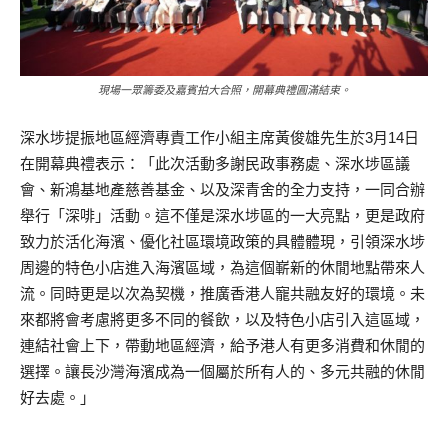
現場一眾籌委及嘉賓拍大合照，開幕典禮圓滿結束。
深水埗提振地區經濟專責工作小組主席黃俊雄先生於3月14日
在開幕典禮表示：「此次活動多謝民政事務處、深水埗區議
會、新鴻基地產慈善基金、以及深青舍的全力支持，一同合辦
舉行「深啡」活動。這不僅是深水埗區的一大亮點，更是政府
致力於活化海濱、優化社區環境政策的具體體現，引領深水埗
周邊的特色小店進入海濱區域，為這個嶄新的休閒地點帶來人
流。同時更是以次為契機，推廣香港人寵共融友好的環境。未
來都將會考慮將更多不同的餐飲，以及特色小店引入這區域，
連結社會上下，帶動地區經濟，給予港人有更多消費和休閒的
選擇。讓長沙灣海濱成為一個屬於所有人的、多元共融的休閒
好去處。」