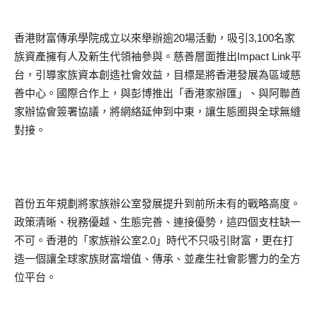
香港財富傳承學院成立以來舉辦逾20場活動，吸引3,100名家
族資產擁有人及新生代領袖參與。慈善層面推出Impact Link平
台，引導家族資本創造社會效益，目標是將香港發展為區域慈
善中心。國際合作上，與彭博推出「香港家辦匯」、與阿聯酋
家辦協會簽署協議，將網絡延伸到中東，讓生態圈與全球無縫
對接。
首份五年規劃將家族辦公室發展提升到前所未有的戰略高度。
政策清晰、稅務優越、生態完善、連接優勢，這四個支柱缺一
不可。香港的「家族辦公室2.0」時代不只吸引財富，更在打
造一個讓全球家族財富增值、傳承、並產生社會影響力的全方
位平台。