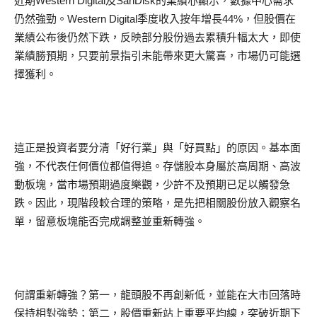
近期Western Digital及SanDisk的業績亦顯示，數據中心需求
仍然強勁。Western Digital季度收入按年增長44%，但股價在
業績公布後仍然下跌，反映部分股份過去累積升幅太大，即使
業績勝預期，只要前景指引未能帶來更大驚喜，市場仍可能選
擇獲利。
這正是投資者要分清「好行業」與「好買點」的原因。基本面
強，不代表任何價位都值得追。存儲股本身屬於高周期、高波
動板塊，當市場預期過度樂觀，少許不及預期已足以觸發急
跌。因此，現階段較合理的策略，是先把相關股份放入觀察名
單，留意板塊能否完成調整並重新轉強。
何謂重新轉強？第一，龍頭股不再創新低，並能在大市回落時
保持相對強勢；第二，股價重新站上重要平均線，突破近期下