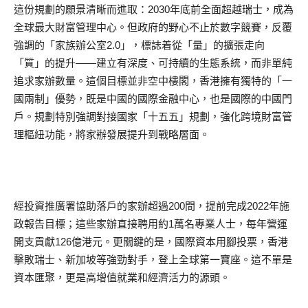
這份規劃的願景清晰而進取：2030年底前全面超越瑞士，成為
全球最大財富管理中心。但政府的野心不止於數字競賽，反覆
強調的「家族辦公室2.0」，標誌着從「量」的擴張走向
「質」的提升——建立有深度、可持續的生態系統，而非單純
追求家辦數量。這個目標並非空中樓閣，香港擁有獨特的「一
國兩制」優勢，既是中國的國際金融中心，也是國際的中國門
戶。規劃特別強調對接國家「十五五」規劃，強化跨境財富管
理樞紐功能，將家辦發展提升到戰略層面。
經投資推廣署協助落戶的家辦超過200間，提前完成2022年施
政報告目標；這些家辦直接聘用約1萬名專業人士，每年營運
開支貢獻126億港元。更關鍵的是，國際資本用腳投票，香港
擊敗瑞士、新加坡等強勁對手，登上全球第一寶座。這不單是
資本匯聚，更是高增值就業和經濟活力的源頭。