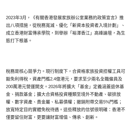
2023年3月，《有關香港發展家族辦公室業務的政策宣言》推
出八項措施，從稅務寬減、優化「新資本投資者入境計劃」、
成立香港財富傳承學院，到舉辦「裕澤香江」高峰論壇，為生
態打下根基。
稅務是核心競爭力。現行制度下，合資格家族投資控權工具可
豁免利得稅，資產門檻2.4億港元，要求至少兩名全職僱員及
200萬港元營運開支。2026年將擴大「基金」定義涵蓋退休基
金、捐款基金；擴大合資格投資種類至境外不動產、碳排放
權、數字資產、貴金屬、私募債權；撤銷附帶交易5%門檻；
放寬特定目的實體免稅待遇。這些釋放的信號很明確：香港不
僅要留住財富，更要讓財富增值、傳承、創新。