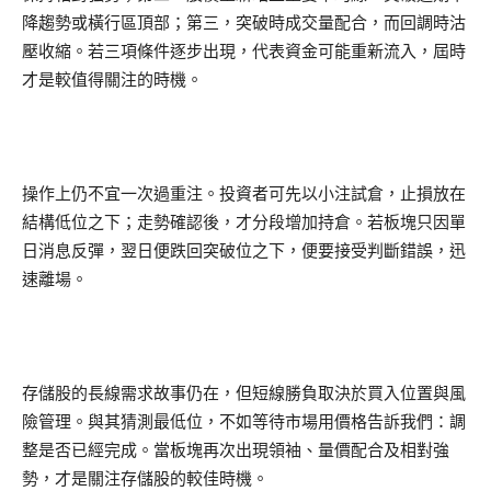
降趨勢或橫行區頂部；第三，突破時成交量配合，而回調時沽
壓收縮。若三項條件逐步出現，代表資金可能重新流入，屆時
才是較值得關注的時機。
操作上仍不宜一次過重注。投資者可先以小注試倉，止損放在
結構低位之下；走勢確認後，才分段增加持倉。若板塊只因單
日消息反彈，翌日便跌回突破位之下，便要接受判斷錯誤，迅
速離場。
存儲股的長線需求故事仍在，但短線勝負取決於買入位置與風
險管理。與其猜測最低位，不如等待市場用價格告訴我們：調
整是否已經完成。當板塊再次出現領袖、量價配合及相對強
勢，才是關注存儲股的較佳時機。