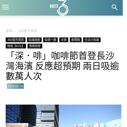
首頁
360股市資訊
360股市資訊
區域政經
投資一週
文章
新聞稿
生活小知識
財經【KOL】
香蕉財經
「深．啡」咖啡節首登長沙
灣海濱 反應超預期 兩日吸逾
數萬人次
2026-03-16