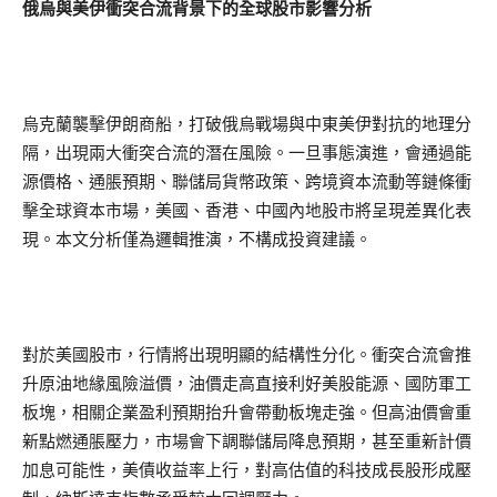
俄烏與美伊衝突合流背景下的全球股市影響分析
烏克蘭襲擊伊朗商船，打破俄烏戰場與中東美伊對抗的地理分
隔，出現兩大衝突合流的潛在風險。一旦事態演進，會通過能
源價格、通脹預期、聯儲局貨幣政策、跨境資本流動等鏈條衝
擊全球資本市場，美國、香港、中國內地股市將呈現差異化表
現。本文分析僅為邏輯推演，不構成投資建議。
對於美國股市，行情將出現明顯的結構性分化。衝突合流會推
升原油地緣風險溢價，油價走高直接利好美股能源、國防軍工
板塊，相關企業盈利預期抬升會帶動板塊走強。但高油價會重
新點燃通脹壓力，市場會下調聯儲局降息預期，甚至重新計價
加息可能性，美債收益率上行，對高估值的科技成長股形成壓