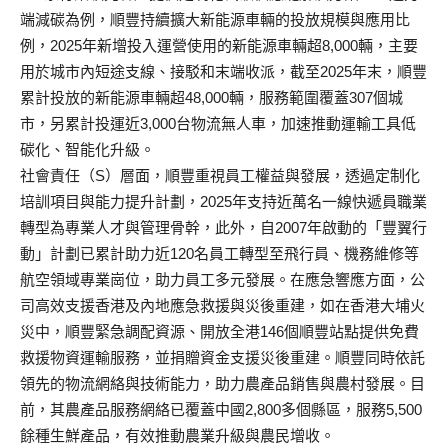
端減碳為例，
順豐持續擴大新能源車輛的投放規模與應用比
例，
2025年新增投入運營使用的新能源車輛超8,000輛，
主要
用於城市內短途支線、接駁和末端收派，截至2025年末，
順豐
累計投放的新能源車輛超48,000輛，
服務範圍覆蓋307個城
市，另累計投運近3,
000台物流無人車，加速推動運輸工具低
碳化、智能化升級。
社會責任（S）層面，順豐重視員工權益與發展，
透過定制化
培訓項目與能力提升計劃，
2025年支持近萬名一線快遞員職業
轉型為專業人才與管理骨幹，
此外，自2007年啟動的「豐翼行
動」
計劃已累計助力近120名員工轉型至飛行員、
機務維修等
航空領域專業崗位，助力員工多元發展。
在應急響應方面，公
司高效支援香港及內地應急救援與災後重建，
如在香港大埔火
災中，順豐緊急調配資源、
開放全港146個順豐站點提供免費
救援物資運輸服務，
並捐贈資金支援災後重建。
順豐同時依託
領先的物流網絡與技術能力，
助力農產品銷售與農村發展。目
前，
其農產品服務網絡已覆蓋中國2,800多個縣區，服務5,
500
餘種生鮮產品，有效推動農業升級與農民增收。