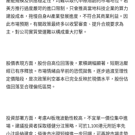
產能規模及供應穩定性，均難以取代中際旭創的市場地位。若
美方推行過度嚴苛的進口限制，只會推高當地科技企業的算力
建設成本，拖慢自身AI產業發展進度，不符合其商業利益。因
此市場預期，有關政策最終多以收緊審查、提升合規要求為
主，對公司實質營運難以構成重大打擊。
股價表現方面，股份自高位回落後，累積調幅顯著，短期沽壓
經已有序釋放。市場情緒由早前的恐慌拋售，逐步過渡至理性
定價階段，是次政策利空基本已完全反映於現價水平，股份估
值回落至合理偏低區間。
投資部署方面，考慮AI板塊波動性較高，不宜單一價位集中進
場。建議投資者採取穩健分注策略，可於1,100港元附近率先
小注吸納建倉；倘後市出現短線進一步回調，可再按市場走勢