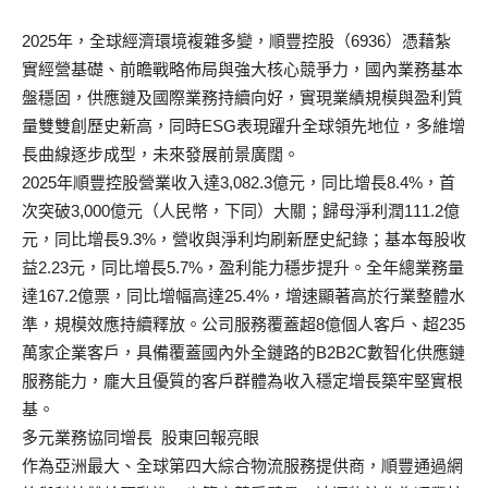
2025年，全球經濟環境複雜多變，順豐控股（6936）
憑藉紮
實經營基礎、前瞻戰略佈局與強大核心競爭力，
國內業務基本
盤穩固，供應鏈及國際業務持續向好，
實現業績規模與盈利質
量雙雙創歷史新高，
同時ESG表現躍升全球領先地位，多維增
長曲線逐步成型，
未來發展前景廣闊。
2025年順豐控股營業收入達3,082.3億元，同比增長8.
4%，首
次突破3,000億元（人民幣，下同）大關；
歸母淨利潤111.2億
元，同比增長9.3%，
營收與淨利均刷新歷史紀錄；基本每股收
益2.23元，
同比增長5.7%，盈利能力穩步提升。全年總業務量
達167.
2億票，同比增幅高達25.4%，增速顯著高於行業整體水
準，
規模效應持續釋放。公司服務覆蓋超8億個人客戶、
超235
萬家企業客戶，
具備覆蓋國內外全鏈路的B2B2C數智化供應鏈
服務能力，
龐大且優質的客戶群體為收入穩定增長築牢堅實根
基。
多元業務協同增長 股東回報亮眼
作為亞洲最大、全球第四大綜合物流服務提供商，
順豐通過網