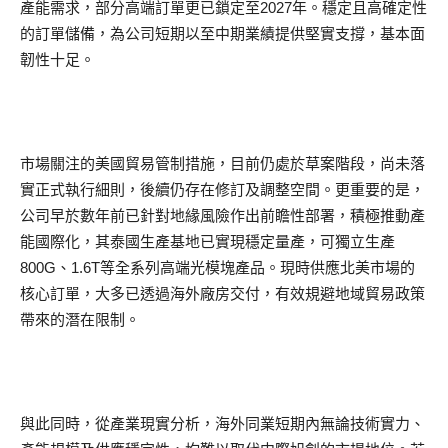
產能需求，部分高端訂單更已鎖定至2027年。穩定且高確定性
的訂單儲備，為公司短期以至中期業績提供堅實支撐，基本面
韌性十足。
市場關注的美國貿易管制措施，目前仍處於草案階段，尚未落
實正式執行細則，後續仍存在修訂及調整空間。更重要的是，
公司早於數年前已針對地緣風險作出前瞻性部署，積極推動產
能國際化，其泰國生產基地已實現穩定量產，可獨立生產
800G、1.6T等全系列高端光模塊產品。現時供應北美市場的
核心訂單，大多已透過海外廠房交付，有效規避地域貿易政策
帶來的潛在限制。
與此同時，從產業現實分析，海外同業短期內無論技術實力、