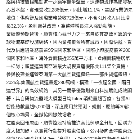
絡與科技雙輪驅動進一步築牢競爭壁壘。
速運物流作為順豐核
心基本盤，實現營收2,286億元，
同比增11.1%，鞏固行業領先
地位；
供應鏈及國際業務營收729億元，不含KLN收入同比增
長32.
3%，盈利顯著改善，為整體增長注入強勁動能。
業績優預期背後，
順豐核心競爭力之一來自於其高效可靠的全
球物流基礎設施網絡，
國內業務覆蓋所有城市，國際快遞、
貨
代及供應鏈業務覆蓋95個國家和地區，
國際小包服務覆蓋200
個國家和地區，
海外倉面積近255萬平方米，倉網面積穩居第
一梯隊；
順豐運營著亞洲最大規模貨運機隊共111架全貨機，
參與投建並運營亞洲第一大航空貨運樞紐——鄂州貨運樞紐，
2025年集團航空貨運量近280萬噸，構建「一夜達全國，
隔日
連世界」的高效網絡。
其另一競爭優勢則來自科技賦能成效顯
著，
其自研物流垂域大模型日均Token消耗量超百億，
各類AI
智能體數量超5,000個，深度應用於預測、規劃、
履約等30餘
個核心場景，全鏈協同提效增收。
在股東回報層面，順豐控股持續推進高比例現金分紅，
回購力
度大幅加碼，以實質行動提升股東價值。
公司擬向全體股東派
發每10股現金紅利4.3元（含稅），
計及2025年中期現金分紅