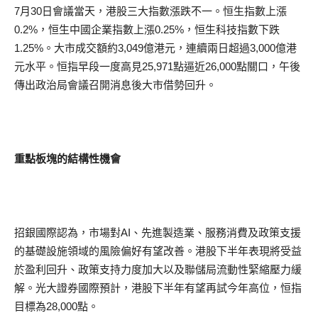
7月30日會議當天，港股三大指數漲跌不一。恒生指數上漲
0.2%，恒生中國企業指數上漲0.25%，恒生科技指數下跌
1.25%。大市成交額約3,049億港元，連續兩日超過3,000億港
元水平。恒指早段一度高見25,971點逼近26,000點關口，午後
傳出政治局會議召開消息後大市借勢回升。
重點板塊的結構性機會
招銀國際認為，市場對AI、先進製造業、服務消費及政策支援
的基礎設施領域的風險偏好有望改善。港股下半年表現將受益
於盈利回升、政策支持力度加大以及聯儲局流動性緊縮壓力緩
解。光大證券國際預計，港股下半年有望再試今年高位，恒指
目標為28,000點。