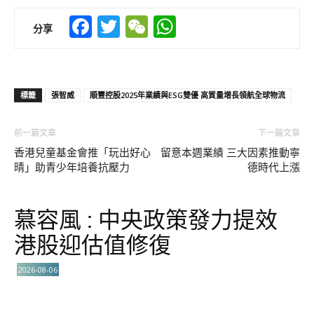
Facebook
Twitter
WeChat
WhatsApp
分享
標籤
張智威
順豐控股2025年業績與ESG雙優 高質量增長領航全球物流
前一篇文章
下一篇文章
香港兒童基金會推「玩出好心
留意本週業績 三大因素推動寧
晴」助青少年培養抗壓力
德時代上漲
慕容風 : 中央政策發力提效
港股迎估值修復
2026-08-06