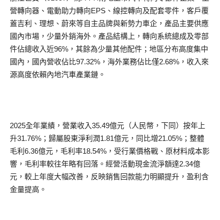
營轉向器、電動助力轉向EPS、線控轉向及配套零件，客戶覆
蓋吉利、理想、蔚來等自主品牌與新勢力車企，產品主要供應
國內市場，少量外銷海外。產品結構上，轉向系統總成及零部
件佔總收入近96%，其餘為少量其他配件；地區分布高度集中
國內，國內營收佔比97.32%，海外業務佔比僅2.68%，收入來
源高度依賴內地汽車產業鏈。
2025全年業績，營業收入35.49億元（人民幣，下同）按年上
升31.76%；歸屬股東淨利潤1.81億元，同比增21.05%；整體
毛利6.36億元，毛利率18.54%，受行業價格戰、原材料成本影
響，毛利率較往年略有回落。經營活動現金流淨額達2.34億
元，較上年度大幅改善，反映銷售回款能力明顯提升，盈利含
金量提高。