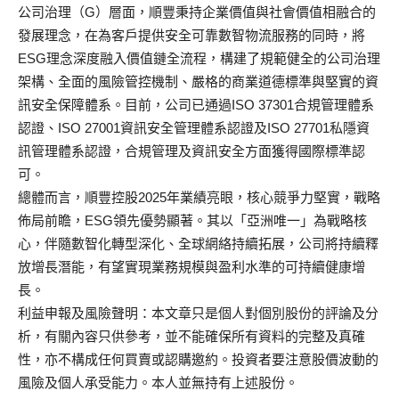
公司治理（G）層面，
順豐秉持企業價值與社會價值相融合的
發展理念，
在為客戶提供安全可靠數智物流服務的同時，
將
ESG理念深度融入價值鏈全流程，
構建了規範健全的公司治理
架構、全面的風險管控機制、
嚴格的商業道德標準與堅實的資
訊安全保障體系。目前，
公司已通過ISO 37301合規管理體系
認證、ISO 27001資訊安全管理體系認證及ISO 27701私隱資
訊管理體系認證，
合規管理及資訊安全方面獲得國際標準認
可。
總體而言，順豐控股2025年業績亮眼，核心競爭力堅實，
戰略
佈局前瞻，ESG領先優勢顯著。其以「亞洲唯一」
為戰略核
心，伴隨數智化轉型深化、全球網絡持續拓展，
公司將持續釋
放增長潛能，
有望實現業務規模與盈利水準的可持續健康增
長。
利益申報及風險聲明：本文章只是個人對個別股份的評論及分
析，
有關內容只供參考，並不能確保所有資料的完整及真確
性，
亦不構成任何買賣或認購邀約。
投資者要注意股價波動的
風險及個人承受能力。
本人並無持有上述股份。