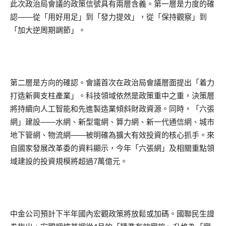
此次政治局會議的政策信號具有兩層含義。第一層是力度的確
認——從「用好用足」到「發力提效」，從「保持觀察」到
「加大逆周期調節」。
第二層是方向的確認。會議首次在政治局會議層面提出「着力
打造新興支柱產業」。科技領域依然是政策重中之重，決策層
將持續向人工智能和先進製造業傾斜財政資源。同時，「六張
網」建設——水網、新型電網、算力網、新一代通信網、城市
地下管網、物流網——被明確為擴大有效投資的核心抓手。來
自國家發展改革委的資料顯示，今年「六張網」及相關重點領
域建設的投資規模將超過7萬億元。
中金公司預計下半年國內宏觀政策將放鬆或加碼。國聯民生證