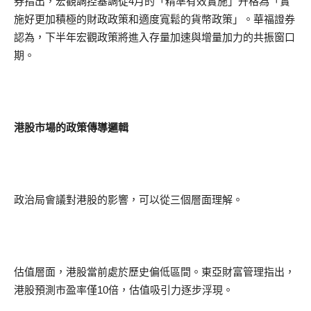
券指出，宏觀調控基調從4月的「精準有效實施」升格為「實
施好更加積極的財政政策和適度寬鬆的貨幣政策」。華福證券
認為，下半年宏觀政策將進入存量加速與增量加力的共振窗口
期。
港股市場的政策傳導邏輯
政治局會議對港股的影響，可以從三個層面理解。
估值層面，港股當前處於歷史偏低區間。東亞財富管理指出，
港股預測市盈率僅10倍，估值吸引力逐步浮現。