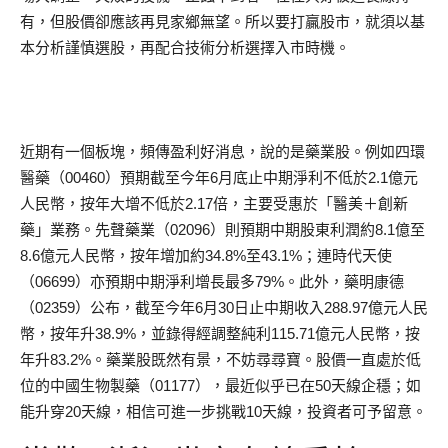
有，但股價卻應該再見家鄉無望。所以要打贏股市，就須以基
本分析謹慎選股，再配合技術分析選擇入市時機。
近期有一個板塊，頻傳盈利好消息，說的是藥業股。例如四環
醫藥（00460）預期截至今年6月底止中期淨利不低於2.1億元
人民幣，按年大增不低於2.17倍，主要受惠於「醫美＋創新
藥」業務。先聲藥業（02096）則預期中期股東利潤約8.1億至
8.6億元人民幣，按年增加約34.8%至43.1%；連時代天使
（06699）亦預期中期淨利增長最多79%。此外，藥明康德
（02359）公布，截至今年6月30日止中期收入288.97億元人民
幣，按年升38.9%，並錄得經調整純利115.71億元人民幣，按
年升83.2%。藥業股既然有景，不妨尋尋寶。股價一直處於低
位的中國生物製藥（01177），最近似乎已在50天線企穩；如
能升穿20天線，相信可進一步挑戰10天線，投資者可予留意。