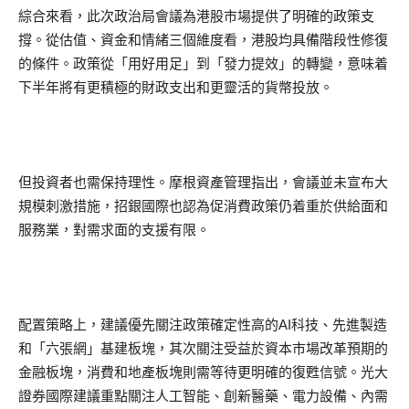
綜合來看，此次政治局會議為港股市場提供了明確的政策支
撐。從估值、資金和情緒三個維度看，港股均具備階段性修復
的條件。政策從「用好用足」到「發力提效」的轉變，意味着
下半年將有更積極的財政支出和更靈活的貨幣投放。
但投資者也需保持理性。摩根資產管理指出，會議並未宣布大
規模刺激措施，招銀國際也認為促消費政策仍着重於供給面和
服務業，對需求面的支援有限。
配置策略上，建議優先關注政策確定性高的AI科技、先進製造
和「六張網」基建板塊，其次關注受益於資本市場改革預期的
金融板塊，消費和地產板塊則需等待更明確的復甦信號。光大
證券國際建議重點關注人工智能、創新醫藥、電力設備、內需