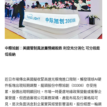
中際旭創：美國管制風波屬情緒殺跌 利空充分消化 可分段趁
低吸納
近日市場傳出美國擬收緊高速光模塊進口限制，觸發環球AI硬
件板塊出現短期調整，龍頭股份中際旭創（03308）亦受拖
累，股價出現明顯回吐。市場一時憂慮地緣政策變動或衝擊企
業營運，但透過審視公司業務架構、產能布局及行業格局可
見，是次負面消息對企業實質經營影響溫和，股份經歷一輪調