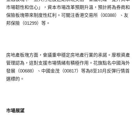
市場韌性和信心」，資本市場改革預期升溫，預計將為券商和
保險板塊帶來制度性紅利。可關注香港交易所（00388）、友
邦保險（01299）等。
房地產板塊方面，會議重申穩定房地產行業的承諾。摩根資產
管理認為，這對支援市場情緒有積極作用。花旗點名中國海外
發展（00688）、中國金茂（00817）等為8至10月反彈行情首
選標的。
市場展望