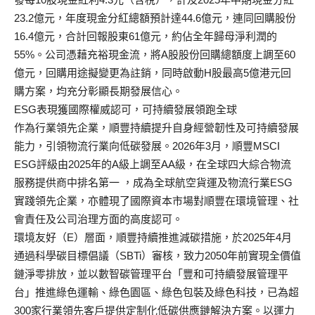
23.2億元，
年度現金分紅總額預計達44.6億元，連同回購股份
16.
4億元，合計回報股東61億元，約佔全年歸母淨利潤的
55%。
公司憑藉充裕現金流，將A股股份回購總額度上調至60
億元，
回購用途擬變更為註銷，同時啟動H股最高5億港元回
購方案，
均充分彰顯長期發展信心。
ESG表現獲國際權威認可，可持續發展領跑全球
作為行業領先企業，順豐持續提升自身經營韌性及可持續發展
能力，
引領物流行業向低碳發展。2026年3月，順豐MSCI
ESG評級由2025年的A級上調至AA級，
在全球四大綜合物流
服務提供商中排名第一 ，成為全球航空貨運及物流行業ESG
實踐領先企業，
亦體現了國際資本市場對順豐在環境管理、
社
會責任及公司治理方面的高度認可。
環境友好（E）層面，順豐持續推進減碳措施，
於2025年4月
通過科學碳目標倡議（SBTi）審核，
致力2050年前實現全價值
鏈淨零排放，並以數智碳管理平台「
豐和可持續發展管理平
台」推進綠色運輸、綠色園區、
綠色包裝及綠色科技，
已為超
300家行業領先客戶提供定制化低碳供應鏈解決方案。
以運力