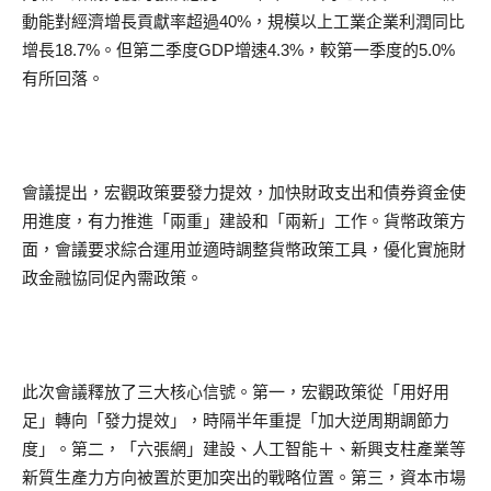
動能對經濟增長貢獻率超過40%，規模以上工業企業利潤同比
增長18.7%。但第二季度GDP增速4.3%，較第一季度的5.0%
有所回落。
會議提出，宏觀政策要發力提效，加快財政支出和債券資金使
用進度，有力推進「兩重」建設和「兩新」工作。貨幣政策方
面，會議要求綜合運用並適時調整貨幣政策工具，優化實施財
政金融協同促內需政策。
此次會議釋放了三大核心信號。第一，宏觀政策從「用好用
足」轉向「發力提效」，時隔半年重提「加大逆周期調節力
度」。第二，「六張網」建設、人工智能＋、新興支柱產業等
新質生產力方向被置於更加突出的戰略位置。第三，資本市場