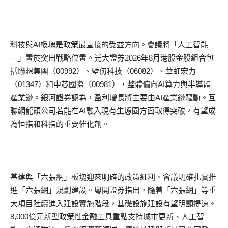
科技與AI板塊是政策最直接的受益方向。會議將「人工智能
＋」置於突出戰略位置。光大證券2026年8月港股金股組合包
括聯想集團（00992）、壁仞科技（06082）、華虹宏力
（01347）和中芯國際（00981），整體偏向AI算力與半導體
產業鏈。銀河證券認為，盈利增長將主要由AI產業鏈驅動。互
聯網龍頭公司若能在AI融入現有生態圈方面取得突破，有望成
為恒指和科指的重要催化劑。
基建與「六張網」板塊迎來明確的政策紅利。會議明確扎實推
進「六張網」規劃建設。粵開證券指出，隨着「六張網」等重
大項目陸續進入建設實施階段，基礎設施建設有望明顯提速。
8,000億元新型政策性金融工具重點支持城市更新、人工智