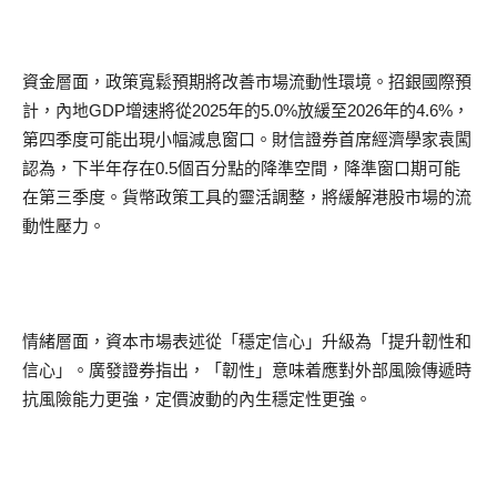
資金層面，政策寬鬆預期將改善市場流動性環境。招銀國際預
計，內地GDP增速將從2025年的5.0%放緩至2026年的4.6%，
第四季度可能出現小幅減息窗口。財信證券首席經濟學家袁闖
認為，下半年存在0.5個百分點的降準空間，降準窗口期可能
在第三季度。貨幣政策工具的靈活調整，將緩解港股市場的流
動性壓力。
情緒層面，資本市場表述從「穩定信心」升級為「提升韌性和
信心」。廣發證券指出，「韌性」意味着應對外部風險傳遞時
抗風險能力更強，定價波動的內生穩定性更強。