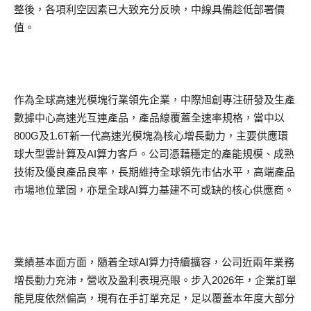
整後，各項利空因素已大致充分反映，中線具備趁低部署價
值。
作為全球高速光模塊行業領先企業，中際旭創專注研發及生產
數據中心高速光互連產品，產品線覆蓋全速率規格，當中以
800G及1.6T新一代高速光模塊為核心增長動力，主要供應環
球大型雲計算及AI算力客戶。公司憑藉穩定的產能規模、成熟
技術及優良產品良率，長期維持全球領先市佔水平，高端產品
市場地位鞏固，亦是全球AI算力基建不可或缺的核心供應商。
業績基本面方面，隨着全球AI算力持續擴容，公司近兩年業務
增長動力充沛，營收及盈利表現亮眼。步入2026年，企業訂單
能見度依然偏高，現有在手訂單充足，足以覆蓋本年度大部分