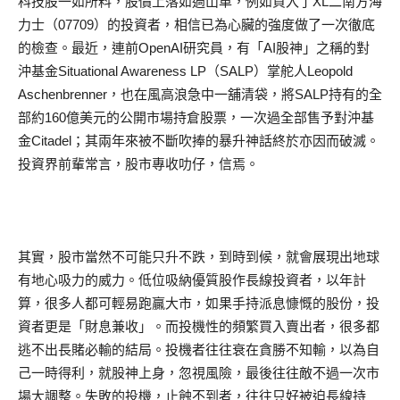
科技股一如所料，股價上落如過山車，例如買入了XL二南方海
力士（07709）的投資者，相信已為心臟的強度做了一次徹底
的檢查。最近，連前OpenAI研究員，有「AI股神」之稱的對
沖基金Situational Awareness LP（SALP）掌舵人Leopold
Aschenbrenner，也在風高浪急中一舖清袋，將SALP持有的全
部約160億美元的公開市場持倉股票，一次過全部售予對沖基
金Citadel；其兩年來被不斷吹捧的暴升神話終於亦因而破滅。
投資界前輩常言，股市專收叻仔，信焉。
其實，股市當然不可能只升不跌，到時到候，就會展現出地球
有地心吸力的威力。低位吸納優質股作長線投資者，以年計
算，很多人都可輕易跑贏大市，如果手持派息慷慨的股份，投
資者更是「財息兼收」。而投機性的頻繁買入賣出者，很多都
逃不出長賭必輸的結局。投機者往往衰在貪勝不知輸，以為自
己一時得利，就股神上身，忽視風險，最後往往敵不過一次市
場大調整。失敗的投機，止蝕不到者，往往只好被迫長線持