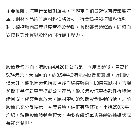
主要風險：汽車行業周期波動，下游車企銷量起伏直接影響訂
單；鋼材、晶片等原材料價格波動；行業價格戰持續壓低毛
利；線控轉向量產進度若不及預期，會影響業績釋放，同時面
對博世等外資以及國內同行競爭壓力。
股價走勢方面，港股由4月26日公布第一季度業績後，自高位
5.74港元，大幅回落，於3.5至4.0港元區間反覆震盪。近日股
價大升，催化因素包括市場炒作線控轉向、L3自駕題材，市場
預期下半年新車型搭載公司產品，疊加港股汽車零部件板塊情
緒回暖，成交明顯放大，題材帶動的短期資金推動行情，之前
股價已充分反映第一季度業績，估值有望修復，重拾250天平
均線。短期股價波動會較大，需要後續訂單與業績數據確認成
長能否兌現。