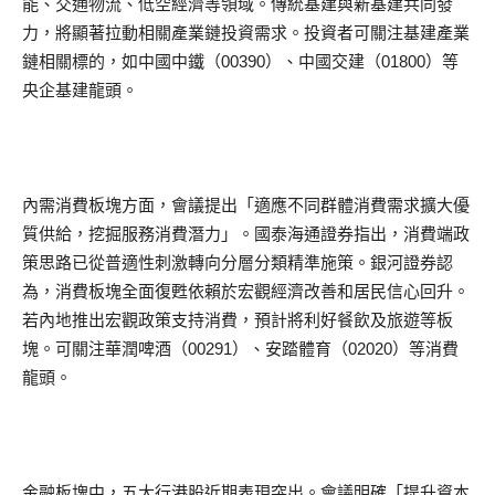
能、交通物流、低空經濟等領域。傳統基建與新基建共同發
力，將顯著拉動相關產業鏈投資需求。投資者可關注基建產業
鏈相關標的，如中國中鐵（00390）、中國交建（01800）等
央企基建龍頭。
內需消費板塊方面，會議提出「適應不同群體消費需求擴大優
質供給，挖掘服務消費潛力」。國泰海通證券指出，消費端政
策思路已從普適性刺激轉向分層分類精準施策。銀河證券認
為，消費板塊全面復甦依賴於宏觀經濟改善和居民信心回升。
若內地推出宏觀政策支持消費，預計將利好餐飲及旅遊等板
塊。可關注華潤啤酒（00291）、安踏體育（02020）等消費
龍頭。
金融板塊中，五大行港股近期表現突出。會議明確「提升資本