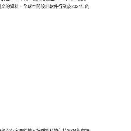
沙利文的資料，全球空間設計軟件行業於2024年的
必沒有突圍餘地。按群核科技保持2024年市場