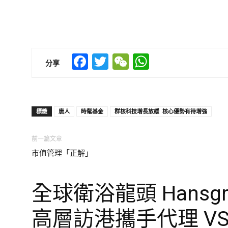
Facebook
Twitter
WeChat
WhatsApp
分享
標籤
唐人
時髦基金
群核科技增長放緩 核心優勢有待增強
前一篇文章
市值管理「正解」
全球衛浴龍頭 Hansgro
高層訪港攜手代理 VS