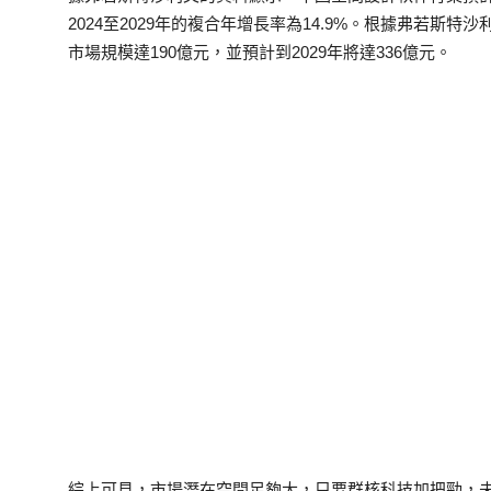
2024至2029年的複合年增長率為14.9%。根據弗若斯特
市場規模達190億元，並預計到2029年將達336億元。
綜上可見，市場潛在空間足夠大，只要群核科技加把勁，未