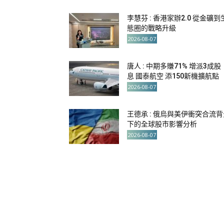
李慧芬 : 香港家辦2.0 從金礦到
態圈的戰略升級
2026-08-07
唐人 : 中期多賺71% 增派3成股
息 國泰航空 添150新機擴航點
2026-08-07
王德承 : 俄烏與美伊衝突合流背
下的全球股市影響分析
2026-08-07