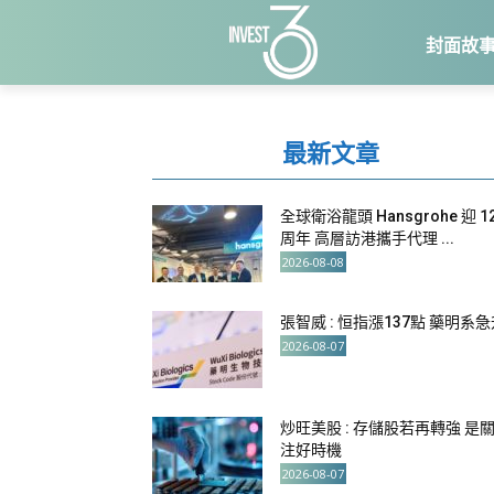
封面故
最新文章
全球衛浴龍頭 Hansgrohe 迎 1
周年 高層訪港攜手代理 ...
2026-08-08
張智威 : 恒指漲137點 藥明系
2026-08-07
炒旺美股 : 存儲股若再轉強 是
注好時機
2026-08-07