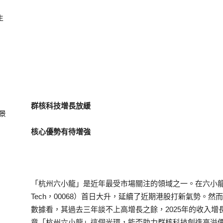
生
群核科技增長放緩
景
核心優勢有待增強
「杭州六小龍」是近年最受市場關注的領域之一。在六小龍中
Tech，00068）首日大升，延續了近期港股打新氣勢。
數據看，其過去三年談不上高增長之餘，2025年的收入增
竟「杭州六小龍」這個光環，能否助力群核科技創造高溢