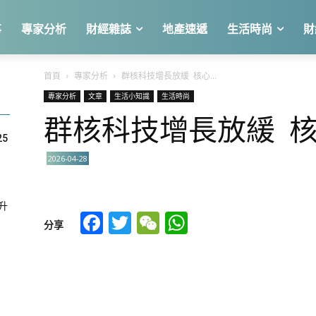
事
專家分析
財經雜誌
地產速遞
生活時尚
財
首頁
專家分析
群核科技增長放緩 核心...
專家分析
文章
生活小知識
生活時尚
群核科技增長放緩 
25
2026-04-28
急升
Facebook
Twitter
WeChat
WhatsApp
分享
關