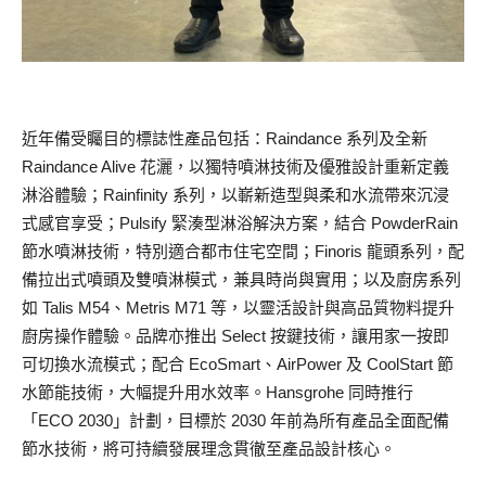
近年備受矚目的標誌性產品包括：Raindance 系列及全新
Raindance Alive 花灑，以獨特噴淋技術及優雅設計重新定義
淋浴體驗；Rainfinity 系列，以嶄新造型與柔和水流帶來沉浸
式感官享受；Pulsify 緊湊型淋浴解決方案，結合 PowderRain
節水噴淋技術，特別適合都市住宅空間；Finoris 龍頭系列，配
備拉出式噴頭及雙噴淋模式，兼具時尚與實用；以及廚房系列
如 Talis M54、Metris M71 等，以靈活設計與高品質物料提升
廚房操作體驗。品牌亦推出 Select 按鍵技術，讓用家一按即
可切換水流模式；配合 EcoSmart、AirPower 及 CoolStart 節
水節能技術，大幅提升用水效率。Hansgrohe 同時推行
「ECO 2030」計劃，目標於 2030 年前為所有產品全面配備
節水技術，將可持續發展理念貫徹至產品設計核心。