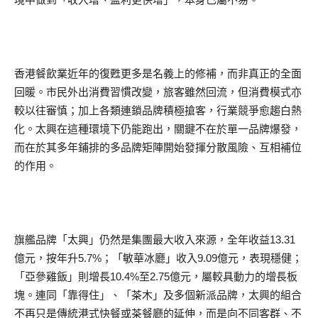
香港餐飲業近年的復甦更多是名義上的修補，而非真正的全面
回暖。市民外出消費習慣改變，旅客雖然回流，但消費模式亦
較以往審慎；加上各類連鎖品牌積極搶客，行業競爭愈趨白熱
化。太興在這種環境下仍能跑出，關鍵不在於單一品牌爆發，
而在於其多年鋪排的多品牌矩陣開始發揮分散風險、互相補位
的作用。
旗艦品牌「太興」仍然是集團最大收入來源，全年收益13.31
億元，按年升5.7%；「敏華冰廳」收入9.09億元，表現穩健；
「亞參雞飯」則增長10.4%至2.75億元，屬較具動力的增長板
塊。連同「靠得住」、「茶木」及多個新派品牌，太興的組合
不再只是傳統港式快餐或茶餐廳的延伸，而是向不同客群、不