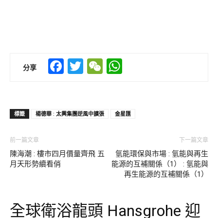
Facebook
Twitter
WeChat
WhatsApp
分享
標籤
楊德華 : 太興集團逆風中擴張
金星匯
前一篇文章
下一篇文章
陳海潮 : 樓市四月價量齊飛 五
氫能環保與市場 : 氫能與再生
月天形勢續看俏
能源的互補關係（1） : 氫能與
再生能源的互補關係（1）
全球衛浴龍頭 Hansgrohe 迎