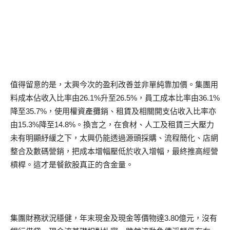
值得留意的是，太興今次的盈利改善並非單純靠加價。集團用
料成本佔收入比率由26.1%升至26.5%，員工成本比率由36.1%
降至35.7%，使用權資產攤銷、租賃及相關開支佔收入比率亦
由15.3%降至14.8%。換言之，在食材、人工及租賃三大壓力
未有明顯紓緩之下，太興仍能透過源頭採購、流程簡化、店網
整合及數碼營銷，把成本增幅壓低於收入增幅，最終推高經營
槓桿。這才是餐飲股真正的含金量。
集團財務狀況穩健，年末現金及現金等價物達3.80億元，沒有