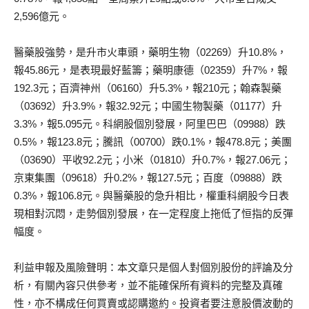
2,596億元。
醫藥股強勢，是升市火車頭，藥明生物（02269）升10.8%，
報45.86元，是表現最好藍籌；藥明康德（02359）升7%，報
192.3元；百濟神州（06160）升5.3%，報210元；翰森製藥
（03692）升3.9%，報32.92元；中國生物製藥（01177）升
3.3%，報5.095元。科網股個別發展，阿里巴巴（09988）跌
0.5%，報123.8元；騰訊（00700）跌0.1%，報478.8元；美團
（03690）平收92.2元；小米（01810）升0.7%，報27.06元；
京東集團（09618）升0.2%，報127.5元；百度（09888）跌
0.3%，報106.8元。與醫藥股的急升相比，權重科網股今日表
現相對沉悶，走勢個別發展，在一定程度上拖低了恒指的反彈
幅度。
利益申報及風險聲明：本文章只是個人對個別股份的評論及分
析，有關內容只供參考，並不能確保所有資料的完整及真確
性，亦不構成任何買賣或認購邀約。投資者要注意股價波動的