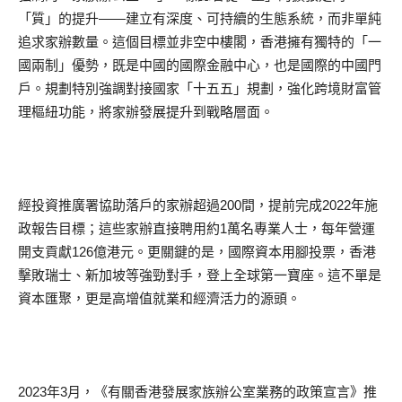
「質」的提升——建立有深度、可持續的生態系統，而非單純
追求家辦數量。這個目標並非空中樓閣，香港擁有獨特的「一
國兩制」優勢，既是中國的國際金融中心，也是國際的中國門
戶。規劃特別強調對接國家「十五五」規劃，強化跨境財富管
理樞紐功能，將家辦發展提升到戰略層面。
經投資推廣署協助落戶的家辦超過200間，提前完成2022年施
政報告目標；這些家辦直接聘用約1萬名專業人士，每年營運
開支貢獻126億港元。更關鍵的是，國際資本用腳投票，香港
擊敗瑞士、新加坡等強勁對手，登上全球第一寶座。這不單是
資本匯聚，更是高增值就業和經濟活力的源頭。
2023年3月，《有關香港發展家族辦公室業務的政策宣言》推