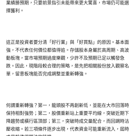
業績勝預期，只要前景指引未能帶來更大驚喜，市場仍可能選
擇獲利。
這正是投資者要分清「好行業」與「好買點」的原因。基本面
強，不代表任何價位都值得追。存儲股本身屬於高周期、高波
動板塊，當市場預期過度樂觀，少許不及預期已足以觸發急
跌。因此，現階段較合理的策略，是先把相關股份放入觀察名
單，留意板塊能否完成調整並重新轉強。
何謂重新轉強？第一，龍頭股不再創新低，並能在大市回落時
保持相對強勢；第二，股價重新站上重要平均線，突破近期下
降趨勢或橫行區頂部；第三，突破時成交量配合，而回調時沽
壓收縮。若三項條件逐步出現，代表資金可能重新流入，屆時