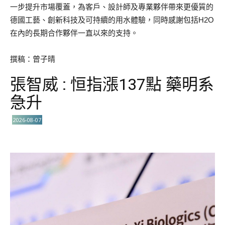
一步提升市場覆蓋，為客戶、設計師及專業夥伴帶來更優質的
德國工藝、創新科技及可持續的用水體驗，同時感謝包括H2O
在內的長期合作夥伴一直以來的支持。
撰稿：曾子晴
張智威 : 恒指漲137點 藥明系
急升
2026-08-07