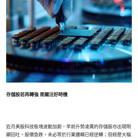
存儲股若再轉強 是關注好時機
近月美股科技板塊波動加劇，早前升勢凌厲的存儲股亦出現明
顯回吐。股價急跌，未必等於行業邏輯已經逆轉；但經歷大幅