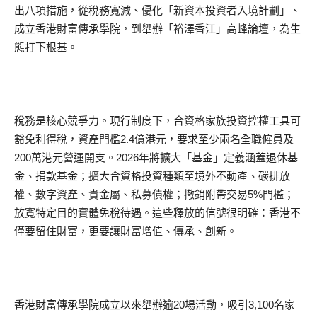
出八項措施，從稅務寬減、優化「新資本投資者入境計劃」、
成立香港財富傳承學院，到舉辦「裕澤香江」高峰論壇，為生
態打下根基。
稅務是核心競爭力。現行制度下，合資格家族投資控權工具可
豁免利得稅，資產門檻2.4億港元，要求至少兩名全職僱員及
200萬港元營運開支。2026年將擴大「基金」定義涵蓋退休基
金、捐款基金；擴大合資格投資種類至境外不動產、碳排放
權、數字資產、貴金屬、私募債權；撤銷附帶交易5%門檻；
放寬特定目的實體免稅待遇。這些釋放的信號很明確：香港不
僅要留住財富，更要讓財富增值、傳承、創新。
香港財富傳承學院成立以來舉辦逾20場活動，吸引3,100名家