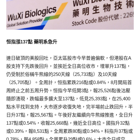
恒指漲137點 藥明系急升
連日破頂的美股回吐，亞太區股市今早普遍偏軟，但港股在A
股支持下先跌後回升，並挨近全日高位收市，埋單升137點，
仍受制於俗稱牛熊線的250天線（25,733點）及10天線
（25,705點）。全周計，恒指累跌216點或0.84%，8月開局首
周終止之前五周升勢。恒指今早低開3點，報25,526點後沽壓
隨即湧現，跌幅最多擴大至137點，低見25,393點，在25,400
點水平找到支持，大市逐步收復失地，完半場前止跌回升，半
日升37點，報25,567點。午後好友繼續向牛熊線推進，全日升
137點或0.54%，收報25,668點，幾近全日高位。國指升32點
或0.39%，報8,531點。全周累跌80點或0.94%。科指升37點或
0.78%，報4,858點。全周累升29點或0.6%，大市全日成交