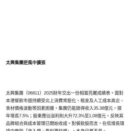
太興集團逆風中擴張
太興集團（06811）2025財年交出一份相當亮麗成績表。面對
本港餐飲市道持續受北上消費常態化、租金及人工成本高企、
食材價格波動等因素困擾，集團仍能錄得收入35.38億元，按
年增長7.5%；股東應佔溢利則大升72.3%至1.08億元，反映其
品牌組合與成本管理已開始收成。對餐飲股而言，在低增長環
境中做到「收入增、盈利更快增」，本身已屬不易。