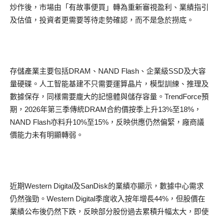
炒作後，市場由「有故事便買」轉為重新審視盈利、業績指引
及估值，投資者更需要等待走勢確認，而不是急於撈底。
存儲產業主要包括DRAM、NAND Flash、企業級SSD及大容
量硬碟。人工智能基建不只需要運算晶片，模型訓練、推理及
數據保存，同樣需要龐大的記憶體與儲存容量。TrendForce預
期，2026年第三季傳統DRAM合約價按季上升13%至18%，
NAND Flash亦料升10%至15%，反映供應仍然偏緊，廠商議
價能力未有明顯轉弱。
近期Western Digital及SanDisk的業績亦顯示，數據中心需求
仍然強勁。Western Digital季度收入按年增長44%，但股價在
業績公布後仍然下跌，反映部分股份過去累積升幅太大，即使