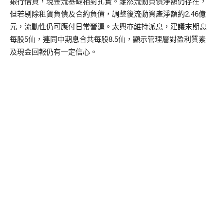
銀行借貸，現金流基礎相對扎實。雖然流動負債淨額仍存在，
但若剔除租賃負債及合約負債，調整後流動資產淨額約2.46億
元，流動性仍可應付日常營運。太興亦維持派息，建議末期息
每股5仙，連同中期息合共每股8.5仙，顯示管理層對盈利質素
及現金回報仍有一定信心。