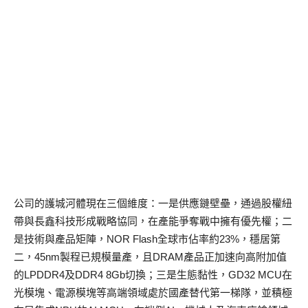
公司的護城河體現在三個維度：一是供應鏈壁壘，通過股權紐
帶與長鑫科技形成戰略協同，在產能爭奪戰中擁有優先權；二
是技術與產品矩陣，NOR Flash全球市佔率約23%，穩居第
二，45nm製程已規模量產，且DRAM產品正加速向高附加值
的LPDDR4及DDR4 8Gb切換；三是生態黏性，GD32 MCU在
光模塊、電源模塊等高端領域處於國產替代第一梯隊，並積極