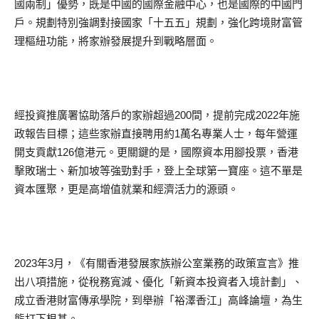
國兩制」優勢，既是中國的國際金融中心，也是國際的中國門
戶。規劃特別強調對接國家「十五五」規劃，強化跨境財富管
理樞紐功能，將家辦發展提升到戰略層面。
經投資推廣署協助落戶的家辦超過200間，提前完成2022年施
政報告目標；這些家辦直接聘用約1萬名專業人士，每年營運
開支貢獻126億港元。更關鍵的是，國際資本用腳投票，香港
擊敗瑞士、新加坡等強勁對手，登上全球第一寶座。這不單是
資本匯聚，更是高增值就業和經濟活力的源頭。
2023年3月，《有關香港發展家族辦公室業務的政策宣言》推
出八項措施，從稅務寬減、優化「新資本投資者入境計劃」、
成立香港財富傳承學院，到舉辦「裕澤香江」高峰論壇，為生
態打下根基。