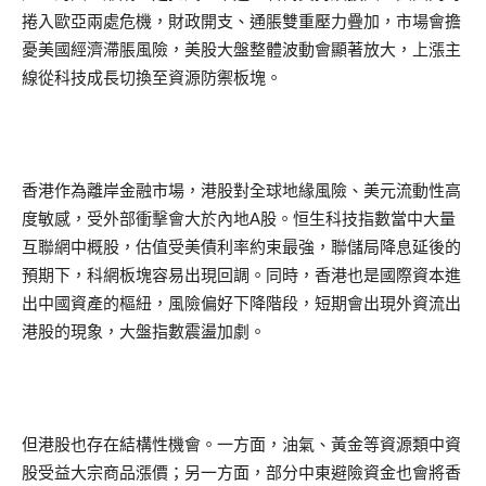
捲入歐亞兩處危機，財政開支、通脹雙重壓力疊加，市場會擔
憂美國經濟滯脹風險，美股大盤整體波動會顯著放大，上漲主
線從科技成長切換至資源防禦板塊。
香港作為離岸金融市場，港股對全球地緣風險、美元流動性高
度敏感，受外部衝擊會大於內地A股。恒生科技指數當中大量
互聯網中概股，估值受美債利率約束最強，聯儲局降息延後的
預期下，科網板塊容易出現回調。同時，香港也是國際資本進
出中國資產的樞紐，風險偏好下降階段，短期會出現外資流出
港股的現象，大盤指數震盪加劇。
但港股也存在結構性機會。一方面，油氣、黃金等資源類中資
股受益大宗商品漲價；另一方面，部分中東避險資金也會將香