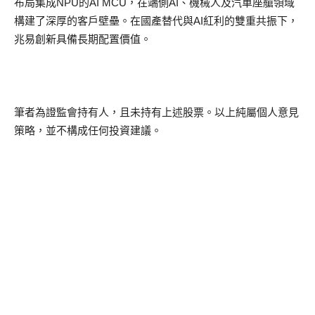
布局集成NPU的AI MCU，在端側AI、機械人及汽車座艙領域
構建了深厚的客戶壁壘。在國產替代與AI紅利的雙重共振下，
兆易創新具備長期配置價值。
筆者為證監會持有人，且未持有上述股票。以上純屬個人意見
策略，並不構成任何投資建議。