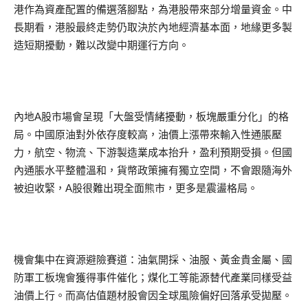
港作為資產配置的備選落腳點，為港股帶來部分增量資金。中
長期看，港股最終走勢仍取決於內地經濟基本面，地緣更多製
造短期擾動，難以改變中期運行方向。
內地A股市場會呈現「大盤受情緒擾動，板塊嚴重分化」的格
局。中國原油對外依存度較高，油價上漲帶來輸入性通脹壓
力，航空、物流、下游製造業成本抬升，盈利預期受損。但國
內通脹水平整體溫和，貨幣政策擁有獨立空間，不會跟隨海外
被迫收緊，A股很難出現全面熊市，更多是震盪格局。
機會集中在資源避險賽道：油氣開採、油服、黃金貴金屬、國
防軍工板塊會獲得事件催化；煤化工等能源替代產業同樣受益
油價上行。而高估值題材股會因全球風險偏好回落承受拋壓。