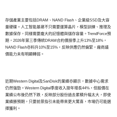
存儲產業主要包括DRAM、NAND Flash、企業級SSD及大容
量硬碟。人工智能基建不只需要運算晶片，模型訓練、推理及
數據保存，同樣需要龐大的記憶體與儲存容量。TrendForce預
期，2026年第三季傳統DRAM合約價按季上升13%至18%，
NAND Flash亦料升10%至15%，反映供應仍然偏緊，廠商議
價能力未有明顯轉弱。
近期Western Digital及SanDisk的業績亦顯示，數據中心需求
仍然強勁。Western Digital季度收入按年增長44%，但股價在
業績公布後仍然下跌，反映部分股份過去累積升幅太大，即使
業績勝預期，只要前景指引未能帶來更大驚喜，市場仍可能選
擇獲利。