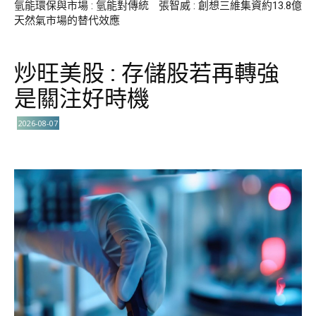
氫能環保與市場 : 氫能對傳統
張智威 : 創想三維集資約13.8億
天然氣市場的替代效應
炒旺美股 : 存儲股若再轉強
是關注好時機
2026-08-07