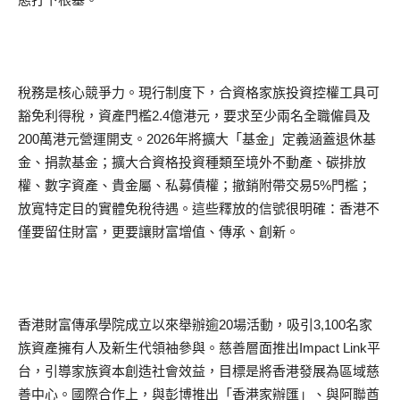
稅務是核心競爭力。現行制度下，合資格家族投資控權工具可
豁免利得稅，資產門檻2.4億港元，要求至少兩名全職僱員及
200萬港元營運開支。2026年將擴大「基金」定義涵蓋退休基
金、捐款基金；擴大合資格投資種類至境外不動產、碳排放
權、數字資產、貴金屬、私募債權；撤銷附帶交易5%門檻；
放寬特定目的實體免稅待遇。這些釋放的信號很明確：香港不
僅要留住財富，更要讓財富增值、傳承、創新。
香港財富傳承學院成立以來舉辦逾20場活動，吸引3,100名家
族資產擁有人及新生代領袖參與。慈善層面推出Impact Link平
台，引導家族資本創造社會效益，目標是將香港發展為區域慈
善中心。國際合作上，與彭博推出「香港家辦匯」、與阿聯酋