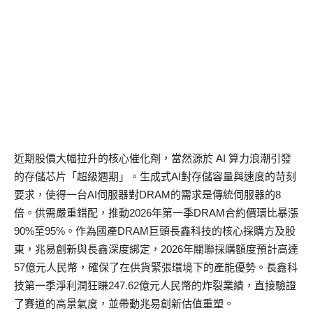
近期股價大幅拉升的核心催化劑，當然源於 AI 算力浪潮引發
的存儲芯片「超級週期」。生成式AI對存儲容量與速度的苛刻
要求，使得一台AI伺服器對DRAM的需求是傳統伺服器的8
倍。供需嚴重錯配，推動2026年第一季DRAM合約價環比暴漲
90%至95%。作為國產DRAM巨頭長鑫科技的核心採購方及股
東，兆易創新與長鑫深度綁定，2026年關聯採購額度預計高達
57億元人民幣，確保了在供貨緊張環境下的產能優勢。長鑫科
技第一季淨利潤狂賺247.62億元人民幣的炸裂業績，直接驗證
了賽道的高景氣度，並帶動兆易創新估值重塑。