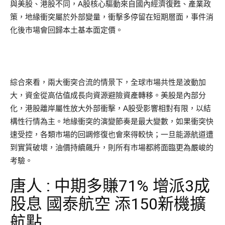
與美股、港股不同，A股核心驅動來自國內經濟復甦、產業政
策，地緣衝突屬於外部變量，衝擊多停留在短期層面，事件消
化後市場會回歸本土基本面定價。
綜合來看，兩大衝突合流的情景下，全球市場共性是波動加
大，資金從高估值成長向資源避險資產轉移。美股是內部分
化，港股離岸屬性放大外部衝擊，A股受影響相對有限，以結
構性行情為主。地緣衝突的演變節奏是最大變數，如果衝突快
速受控，各類市場的回調修復也會來得較快；一旦能源航道遭
到實質破壞，油價持續飆升，則所有市場都將面臨更為嚴峻的
考驗。
唐人 : 中期多賺71% 增派3成
股息 國泰航空 添150新機擴
航點