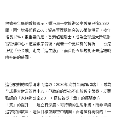
根據去年底的數據顯示，香港單一家族辦公室數量已逾3,380
間，兩年增長超過25%；資產管理總值突破35萬億港元，按年
增長13%。更重要的是，香港超越瑞士，成為全球最大跨境財
富管理中心。這些數字背後，藏着一个更深刻的轉折——香港
正從「坐金礦」走向「造生態」，而首份五年規劃正是這場戰
略升級的藍圖。
這份規劃的願景清晰而進取：2030年底前全面超越瑞士，成為
全球最大財富管理中心。但政府的野心不止於數字競賽，反覆
強調的「家族辦公室2.0」，標誌着從「量」的擴張走向
「質」的提升——建立有深度、可持續的生態系統，而非單純
追求家辦數量。這個目標並非空中樓閣，香港擁有獨特的「一