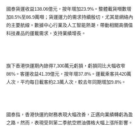
國泰貨運收益138.06億元，按年增加23.9%。整體載貨噸數增
加8.5%至86.9萬噸；貨運運力的需求持續殷切，尤其是網絡內
的主要航線。數據中心行業及人工智能熱潮，帶動相關高價值
科技產品的運載需求，支持業績增長。
旗下香港快運期內錄得7,300萬元虧損，虧損同比大幅收窄
86%。客運收益41.39億元，按年增37.8%。運載乘客共420萬
人次，平均每日載客約2.3萬人次，較去年同期增加9.8%。
國泰指，香港快運的財務表現大幅改善，正邁向業績轉虧為盈
之路。然而，表現受到第二季航空燃油價格大幅上漲所影響。