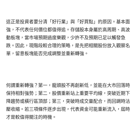
這正是投資者要分清「好行業」與「好買點」的原因。基本面
強，不代表任何價位都值得追。存儲股本身屬於高周期、高波
動板塊，當市場預期過度樂觀，少許不及預期已足以觸發急
跌。因此，現階段較合理的策略，是先把相關股份放入觀察名
單，留意板塊能否完成調整並重新轉強。
何謂重新轉強？第一，龍頭股不再創新低，並能在大市回落時
保持相對強勢；第二，股價重新站上重要平均線，突破近期下
降趨勢或橫行區頂部；第三，突破時成交量配合，而回調時沽
壓收縮。若三項條件逐步出現，代表資金可能重新流入，屆時
才是較值得關注的時機。