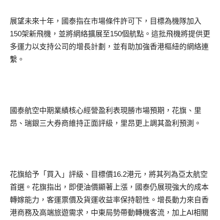
展望未來十年，國泰指在市場條件許可下，目標為機隊加入
150架新飛機，並將網絡擴展至150個航點。這批飛機將提供更
多運力以支持公司的增長計劃，並有助加強香港樞紐的網絡連
繫。
國泰航空中期業績核心經營盈利表現勝市場預期，花旗、里
昂、瑞銀三大券商維持正面評級，里昂更上調其盈利預測。
花旗給予「買入」評級、目標價16.2港元，將其列為亞太航空
首選。花旗指出，即便油價顯著上漲，國泰仍展現強大的成本
轉嫁能力，客運票價及貨運收益率保持韌性。增長動力來自香
港商務及高端旅遊需求，中東局勢帶動轉機客流，加上AI相關