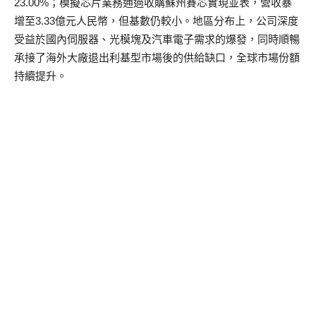
23.00%；模擬芯片業務通過收購蘇州賽芯實現並表，營收暴
增至3.33億元人民幣，但基數仍較小。地區分布上，公司深度
受益於國內伺服器、光模塊及汽車電子需求的爆發，同時順暢
承接了海外大廠退出利基型市場後的供給缺口，全球市場份額
持續提升。