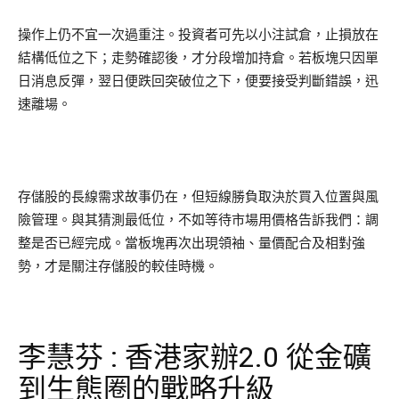
操作上仍不宜一次過重注。投資者可先以小注試倉，止損放在
結構低位之下；走勢確認後，才分段增加持倉。若板塊只因單
日消息反彈，翌日便跌回突破位之下，便要接受判斷錯誤，迅
速離場。
存儲股的長線需求故事仍在，但短線勝負取決於買入位置與風
險管理。與其猜測最低位，不如等待市場用價格告訴我們：調
整是否已經完成。當板塊再次出現領袖、量價配合及相對強
勢，才是關注存儲股的較佳時機。
李慧芬 : 香港家辦2.0 從金礦
到生態圈的戰略升級