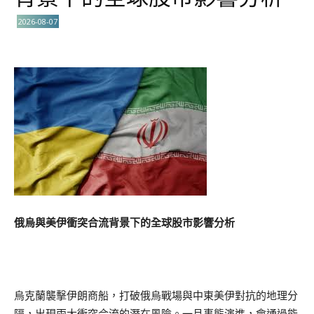
2026-08-07
俄烏與美伊衝突合流背景下的全球股市影響分析
烏克蘭襲擊伊朗商船，打破俄烏戰場與中東美伊對抗的地理分
隔，出現兩大衝突合流的潛在風險。一旦事態演進，會通過能