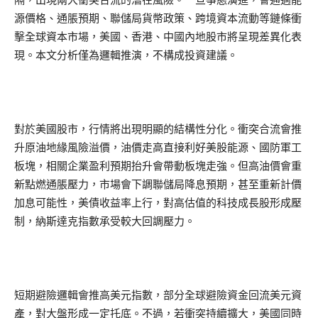
源價格、通脹預期、聯儲局貨幣政策、跨境資本流動等鏈條衝
擊全球資本市場，美國、香港、中國內地股市將呈現差異化表
現。本文分析僅為邏輯推演，不構成投資建議。
對於美國股市，行情將出現明顯的結構性分化。衝突合流會推
升原油地緣風險溢價，油價走高直接利好美股能源、國防軍工
板塊，相關企業盈利預期抬升會帶動板塊走強。但高油價會重
新點燃通脹壓力，市場會下調聯儲局降息預期，甚至重新計價
加息可能性，美債收益率上行，對高估值的科技成長股形成壓
制，納斯達克指數承受較大回調壓力。
短期避險邏輯會推高美元指數，部分全球避險資金回流美元資
產，對大盤形成一定托底。不過，若衝突持續擴大，美國同時