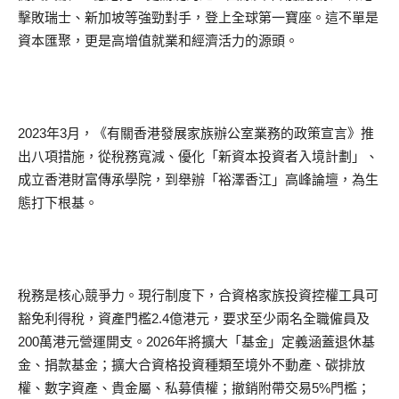
擊敗瑞士、新加坡等強勁對手，登上全球第一寶座。這不單是
資本匯聚，更是高增值就業和經濟活力的源頭。
2023年3月，《有關香港發展家族辦公室業務的政策宣言》推
出八項措施，從稅務寬減、優化「新資本投資者入境計劃」、
成立香港財富傳承學院，到舉辦「裕澤香江」高峰論壇，為生
態打下根基。
稅務是核心競爭力。現行制度下，合資格家族投資控權工具可
豁免利得稅，資產門檻2.4億港元，要求至少兩名全職僱員及
200萬港元營運開支。2026年將擴大「基金」定義涵蓋退休基
金、捐款基金；擴大合資格投資種類至境外不動產、碳排放
權、數字資產、貴金屬、私募債權；撤銷附帶交易5%門檻；