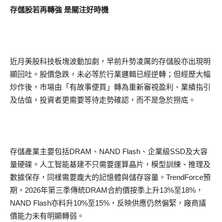
存儲股若再轉強 是關注好時機
近月美股科技板塊波動加劇，早前升勢凌厲的存儲股亦出現明
顯回吐。股價急跌，未必等於行業邏輯已經逆轉；但經歷大幅
炒作後，市場由「有故事便買」轉為重新審視盈利、業績指引
及估值，投資者更需要等待走勢確認，而不是急於撈底。
存儲產業主要包括DRAM、NAND Flash、企業級SSD及大容
量硬碟。人工智能基建不只需要運算晶片，模型訓練、推理及
數據保存，同樣需要龐大的記憶體與儲存容量。TrendForce預
期，2026年第三季傳統DRAM合約價按季上升13%至18%，
NAND Flash亦料升10%至15%，反映供應仍然偏緊，廠商議
價能力未有明顯轉弱。