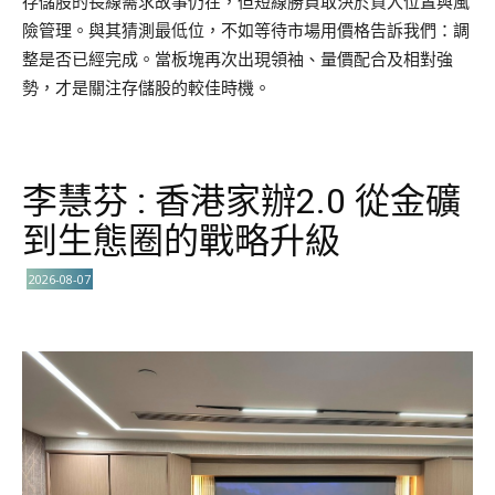
存儲股的長線需求故事仍在，但短線勝負取決於買入位置與風
險管理。與其猜測最低位，不如等待市場用價格告訴我們：調
整是否已經完成。當板塊再次出現領袖、量價配合及相對強
勢，才是關注存儲股的較佳時機。
李慧芬 : 香港家辦2.0 從金礦
到生態圈的戰略升級
2026-08-07