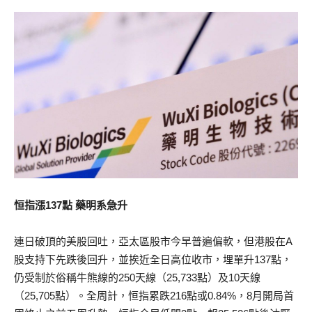
恒指漲137點 藥明系急升
連日破頂的美股回吐，亞太區股市今早普遍偏軟，但港股在A
股支持下先跌後回升，並挨近全日高位收市，埋單升137點，
仍受制於俗稱牛熊線的250天線（25,733點）及10天線
（25,705點）。全周計，恒指累跌216點或0.84%，8月開局首