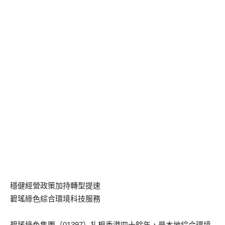
穩健經營政策加持轉型提速
碧瑤綠色綜合環境科技服務
碧瑤綠色集團（01397）扎根香港四十餘年，是本地綜合環境