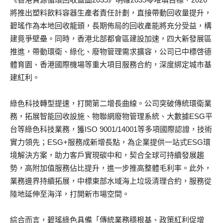
將推出塑料飲料容器生產者責任計劃，直接帶動回收量提升，
碧瑤作為本地回收龍頭，長期佈局的回收產能將充分受益，構
建竟爭壁壘。同時，香港北部都會區建設加速，四大新發展區
推進，帶動環衛、綠化、廢物管理需求擴容，公司已中標啓德
體育園、香港國際機場等重大項目服務合約，深度綁定城市基
建紅利。
綠色科技轉型提速，打開第二增長曲線。公司突破傳統環衛業
務，拓展智能回收設施、物聯網廢物管理系統、大數據ESG平
台等綠色科技業務，獲ISO 9001/14001等多項國際認證，技術
實力領先；ESG+服務成新增長點，為企業提供一站式ESG環
境解決方案，助力客戶實現碳中和，契合全球可持續發展趨
勢，高附加值服務佔比提升，進一步推高整體毛利率。此外，
業務邊界持續拓展，中標東部水域海上垃圾清理合約，服務從
陸地延伸至海洋，打開新市場空間。
綜合而言，碧瑤綠色具備「傳統業務穩根基、政策紅利促增