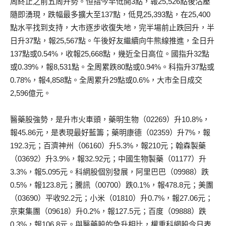
周終止之前五周升勢。恒指今早低開3點，報25,526點後沽壓
隨即湧現，跌幅最多擴大至137點，低見25,393點，在25,400
點水平找到支持，大市逐步收復失地，完半場前止跌回升，半
日升37點，報25,567點。午後好友繼續向牛熊線推進，全日升
137點或0.54%，收報25,668點，幾近全日高位。國指升32點
或0.39%，報8,531點。全周累跌80點或0.94%。科指升37點或
0.78%，報4,858點。全周累升29點或0.6%，大市全日成交
2,596億元。
醫藥股強勢，是升市火車頭，藥明生物（02269）升10.8%，
報45.86元，是表現最好藍籌；藥明康德（02359）升7%，報
192.3元；百濟神州（06160）升5.3%，報210元；翰森製藥
（03692）升3.9%，報32.92元；中國生物製藥（01177）升
3.3%，報5.095元。科網股個別發展，阿里巴巴（09988）跌
0.5%，報123.8元；騰訊（00700）跌0.1%，報478.8元；美團
（03690）平收92.2元；小米（01810）升0.7%，報27.06元；
京東集團（09618）升0.2%，報127.5元；百度（09888）跌
0.3%，報106.8元。與醫藥股的急升相比，權重科網股今日表