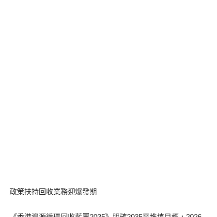
政策扶持回收業務迎爆發期
《香港資源循環回收藍圖2035》明確2035零堆填目標，2026