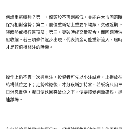
何謂重新轉強？第一，龍頭股不再創新低，並能在大市回落時
保持相對強勢；第二，股價重新站上重要平均線，突破近期下
降趨勢或橫行區頂部；第三，突破時成交量配合，而回調時沽
壓收縮。若三項條件逐步出現，代表資金可能重新流入，屆時
才是較值得關注的時機。
操作上仍不宜一次過重注。投資者可先以小注試倉，止損放在
結構低位之下；走勢確認後，才分段增加持倉。若板塊只因單
日消息反彈，翌日便跌回突破位之下，便要接受判斷錯誤，迅
速離場。