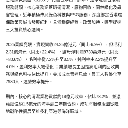
服務龍頭，核心業務涵蓋環衛清潔、廢物回收、園林綠化及蟲
害管理，近年積極佈局綠色科技與ESG服務，深度綁定香港環
保政策與城市發展紅利，具備穩健經營、政策加持、轉型提速
三大投資核心邏輯。
2025業績亮眼，實現營收24.25億港元（同比-6.9%），但毛利
2.31億港元（同比+22.4%），歸母淨利潤9730萬港元（同比
+80.6%），毛利率從7.2%升至9.5%，純利率由2.2%提升至
4.0%，盈利效率大幅優化 ；業績增長主因是高毛利的回收業
務與綠色科技佔比提升，疊加成本管控見效，員工人數優化至
7980人，運營效率提升。
期內，核心的清潔業務貢獻約19億元收益，佔比78.2%，並憑
藉總值約1.5億元的海事處三年期合約，成功將服務版圖從陸
地戰略性擴展至維多利亞港等海洋區域。