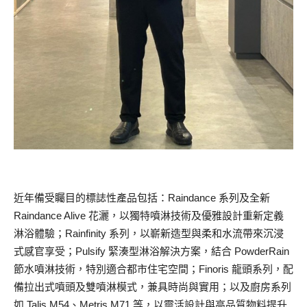
近年備受矚目的標誌性產品包括：Raindance 系列及全新
Raindance Alive 花灑，以獨特噴淋技術及優雅設計重新定義
淋浴體驗；Rainfinity 系列，以嶄新造型與柔和水流帶來沉浸
式感官享受；Pulsify 緊湊型淋浴解決方案，結合 PowderRain
節水噴淋技術，特別適合都市住宅空間；Finoris 龍頭系列，配
備拉出式噴頭及雙噴淋模式，兼具時尚與實用；以及廚房系列
如 Talis M54、Metris M71 等，以靈活設計與高品質物料提升