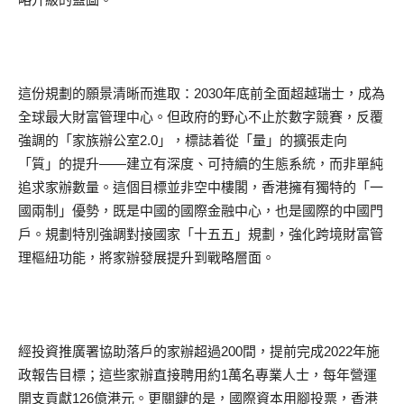
這份規劃的願景清晰而進取：2030年底前全面超越瑞士，成為
全球最大財富管理中心。但政府的野心不止於數字競賽，反覆
強調的「家族辦公室2.0」，標誌着從「量」的擴張走向
「質」的提升——建立有深度、可持續的生態系統，而非單純
追求家辦數量。這個目標並非空中樓閣，香港擁有獨特的「一
國兩制」優勢，既是中國的國際金融中心，也是國際的中國門
戶。規劃特別強調對接國家「十五五」規劃，強化跨境財富管
理樞紐功能，將家辦發展提升到戰略層面。
經投資推廣署協助落戶的家辦超過200間，提前完成2022年施
政報告目標；這些家辦直接聘用約1萬名專業人士，每年營運
開支貢獻126億港元。更關鍵的是，國際資本用腳投票，香港