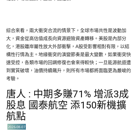
綜合來看，兩大衝突合流的情景下，全球市場共性是波動加
大，資金從高估值成長向資源避險資產轉移。美股是內部分
化，港股離岸屬性放大外部衝擊，A股受影響相對有限，以結
構性行情為主。地緣衝突的演變節奏是最大變數，如果衝突快
速受控，各類市場的回調修復也會來得較快；一旦能源航道遭
到實質破壞，油價持續飆升，則所有市場都將面臨更為嚴峻的
考驗。
唐人 : 中期多賺71% 增派3成
股息 國泰航空 添150新機擴
航點
2026-08-07