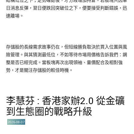
結構低位之下；走勢確認後，才分段增加持倉。若板塊只因單
日消息反彈，翌日便跌回突破位之下，便要接受判斷錯誤，迅
速離場。
存儲股的長線需求故事仍在，但短線勝負取決於買入位置與風
險管理。與其猜測最低位，不如等待市場用價格告訴我們：調
整是否已經完成。當板塊再次出現領袖、量價配合及相對強
勢，才是關注存儲股的較佳時機。
李慧芬 : 香港家辦2.0 從金礦
到生態圈的戰略升級
2026-08-07