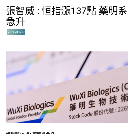
張智威 : 恒指漲137點 藥明系
急升
2026-08-07