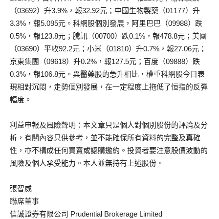
（03692）升3.9%，報32.92元；中國生物製藥（01177）升
3.3%，報5.095元。科網股個別發展，阿里巴巴（09988）跌
0.5%，報123.8元；騰訊（00700）跌0.1%，報478.8元；美團
（03690）平收92.2元；小米（01810）升0.7%，報27.06元；
京東集團（09618）升0.2%，報127.5元；百度（09888）跌
0.3%，報106.8元。與醫藥股的急升相比，權重科網股今日表
現相對沉悶，走勢個別發展，在一定程度上拖低了恒指的反彈
幅度。
利益申報及風險聲明：本文章只是個人對個別股份的評論及分
析，有關內容只供參考，並不能確保所有資料的完整及真確
性，亦不構成任何買賣或認購邀約。投資者要注意股價波動的
風險及個人承受能力。本人並無持有上述股份。
張智威
聯席董事
信誠證券有限公司 Prudential Brokerage Limited