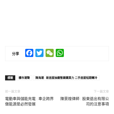
Facebook
Twitter
WeChat
WhatsApp
分享
標籤
樓市潮聲
陳海潮 : 新居屋抽籤暫鎖購買力 二手居屋短期轉冷
前一篇文章
下一篇文章
電動車與儲能充電 : 車企跨界
陳景煌律師 : 股東退出有限公
做能源是必然發展
司的注意事項