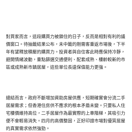
對買家而言，這段購買力被鎖住的日子，反而是相對有利的議
價窗口。待抽籤結果公布，未中籤的剛需客重返市場後，下半
年有望釋放積壓的購買力。投資者與自住客此時應保持冷靜，
避開情緒波動，重點篩選交通便利、配套成熟、樓齡較新的市
區或成熟新市鎮居屋，這些單位長遠保值能力更強。
總結而言，政府不斷增加資助房屋供應，短期確實會分流二手
居屋需求；但香港住房供不應求的根本矛盾未變。只要私人住
宅樓價維持高位，二手居屋作為最實際的上車階梯，其吸引力
便不會輕易消失。四月的高價整固，正好印證市場對優質居屋
的真實需求依然強勁。