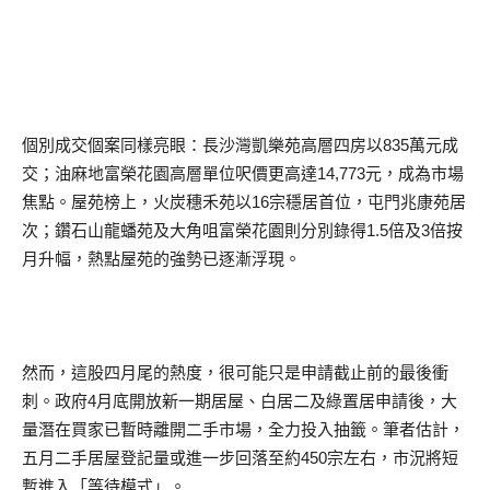
個別成交個案同樣亮眼：長沙灣凱樂苑高層四房以835萬元成
交；油麻地富榮花園高層單位呎價更高達14,773元，成為市場
焦點。屋苑榜上，火炭穗禾苑以16宗穩居首位，屯門兆康苑居
次；鑽石山龍蟠苑及大角咀富榮花園則分別錄得1.5倍及3倍按
月升幅，熱點屋苑的強勢已逐漸浮現。
然而，這股四月尾的熱度，很可能只是申請截止前的最後衝
刺。政府4月底開放新一期居屋、白居二及綠置居申請後，大
量潛在買家已暫時離開二手市場，全力投入抽籤。筆者估計，
五月二手居屋登記量或進一步回落至約450宗左右，市況將短
暫進入「等待模式」。