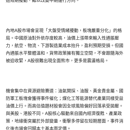
造短期擾動，難以改變中期運行方向。
內地A股市場會呈現「大盤受情緒擾動，板塊嚴重分化」的格
局。中國原油對外依存度較高，油價上漲帶來輸入性通脹壓
力，航空、物流、下游製造業成本抬升，盈利預期受損。但國
內通脹水平整體溫和，貨幣政策擁有獨立空間，不會跟隨海外
被迫收緊，A股很難出現全面熊市，更多是震盪格局。
機會集中在資源避險賽道：油氣開採、油服、黃金貴金屬、國
防軍工板塊會獲得事件催化；煤化工等能源替代產業同樣受益
油價上行。而高估值題材股會因全球風險偏好回落承受拋壓。
與美股、港股不同，A股核心驅動來自國內經濟復甦、產業政
策，地緣衝突屬於外部變量，衝擊多停留在短期層面，事件消
化後市場會回歸本土基本面定價。