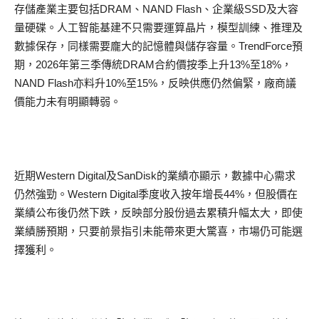
存儲產業主要包括DRAM、NAND Flash、企業級SSD及大容
量硬碟。人工智能基建不只需要運算晶片，模型訓練、推理及
數據保存，同樣需要龐大的記憶體與儲存容量。TrendForce預
期，2026年第三季傳統DRAM合約價按季上升13%至18%，
NAND Flash亦料升10%至15%，反映供應仍然偏緊，廠商議
價能力未有明顯轉弱。
近期Western Digital及SanDisk的業績亦顯示，數據中心需求
仍然強勁。Western Digital季度收入按年增長44%，但股價在
業績公布後仍然下跌，反映部分股份過去累積升幅太大，即使
業績勝預期，只要前景指引未能帶來更大驚喜，市場仍可能選
擇獲利。