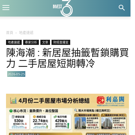
首頁
地產速遞
地產速遞
專家分析
文章
財經直播室
陳海潮 : 新居屋抽籤暫鎖購買
力 二手居屋短期轉冷
2026-05-25