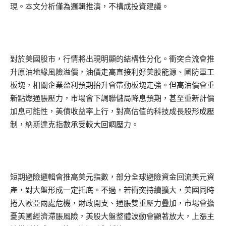
現。本文分析僅為邏輯推演，不構成投資建議。
對於美國股市，行情將出現明顯的結構性分化。衝突合流會推
升原油地緣風險溢價，油價走高直接利好美股能源、國防軍工
板塊，相關企業盈利預期抬升會帶動板塊走強。但高油價會重
新點燃通脹壓力，市場會下調聯儲局降息預期，甚至重新計價
加息可能性，美債收益率上行，對高估值的科技成長股形成壓
制，納斯達克指數承受較大回調壓力。
短期避險邏輯會推高美元指數，部分全球避險資金回流美元資
產，對大盤形成一定托底。不過，若衝突持續擴大，美國同時
捲入歐亞兩處危機，財政開支、通脹雙重壓力疊加，市場會擔
憂美國經濟滯脹風險，美股大盤整體波動會顯著放大，上漲主