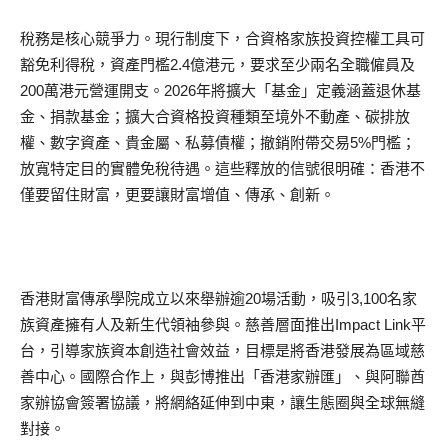
稅務是核心競爭力。現行制度下，合資格家族投資控權工具可
豁免利得稅，資產門檻2.4億港元，要求至少兩名全職僱員及
200萬港元營運開支。2026年將擴大「基金」定義涵蓋退休基
金、捐款基金；擴大合資格投資種類至境外不動產、碳排放
權、數字資產、貴金屬、私募債權；撤銷附帶交易5%門檻；
放寬特定目的實體免稅待遇。這些釋放的信號很明確：香港不
僅要留住財富，更要讓財富增值、傳承、創新。
香港財富傳承學院成立以來舉辦逾20場活動，吸引3,100名家
族資產擁有人及新生代領袖參與。慈善層面推出Impact Link平
台，引導家族資本創造社會效益，目標是將香港發展為區域慈
善中心。國際合作上，與彭博推出「香港家辦匯」、與阿聯酋
家辦協會簽署協議，將網絡延伸到中東，讓生態圈與全球無縫
對接。