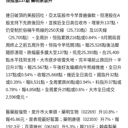
恒指漲137點 藥明系急升
連日破頂的美股回吐，亞太區股市今早普遍偏軟，但港股在A
股支持下先跌後回升，並挨近全日高位收市，埋單升137點，
仍受制於俗稱牛熊線的250天線（25,733點）及10天線
（25,705點）。全周計，恒指累跌216點或0.84%，8月開局首
周終止之前五周升勢。恒指今早低開3點，報25,526點後沽壓
隨即湧現，跌幅最多擴大至137點，低見25,393點，在25,400
點水平找到支持，大市逐步收復失地，完半場前止跌回升，半
日升37點，報25,567點。午後好友繼續向牛熊線推進，全日升
137點或0.54%，收報25,668點，幾近全日高位。國指升32點
或0.39%，報8,531點。全周累跌80點或0.94%。科指升37點或
0.78%，報4,858點。全周累升29點或0.6%，大市全日成交
2,596億元。
醫藥股強勢，是升市火車頭，藥明生物（02269）升10.8%，
報45.86元，是表現最好藍籌；藥明康德（02359）升7%，報
192.3元；百濟神州（06160）升5.3%，報210元；翰森製藥