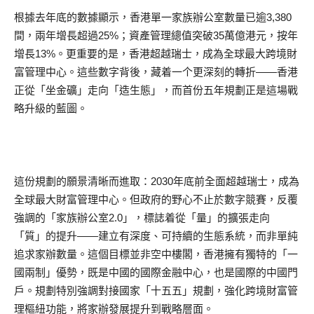
根據去年底的數據顯示，香港單一家族辦公室數量已逾3,380
間，兩年增長超過25%；資產管理總值突破35萬億港元，按年
增長13%。更重要的是，香港超越瑞士，成為全球最大跨境財
富管理中心。這些數字背後，藏着一个更深刻的轉折——香港
正從「坐金礦」走向「造生態」，而首份五年規劃正是這場戰
略升級的藍圖。
這份規劃的願景清晰而進取：2030年底前全面超越瑞士，成為
全球最大財富管理中心。但政府的野心不止於數字競賽，反覆
強調的「家族辦公室2.0」，標誌着從「量」的擴張走向
「質」的提升——建立有深度、可持續的生態系統，而非單純
追求家辦數量。這個目標並非空中樓閣，香港擁有獨特的「一
國兩制」優勢，既是中國的國際金融中心，也是國際的中國門
戶。規劃特別強調對接國家「十五五」規劃，強化跨境財富管
理樞紐功能，將家辦發展提升到戰略層面。