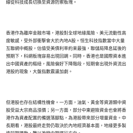
線從科技成長切換至資源防禦板塊。
香港作為離岸金融市場，港股對全球地緣風險、美元流動性高
度敏感，受外部衝擊會大於內地A股。恒生科技指數當中大量
互聯網中概股，估值受美債利率約束最強，聯儲局降息延後的
預期下，科網板塊容易出現回調。同時，香港也是國際資本進
出中國資產的樞紐，風險偏好下降階段，短期會出現外資流出
港股的現象，大盤指數震盪加劇。
但港股也存在結構性機會。一方面，油氣、黃金等資源類中資
股受益大宗商品漲價；另一方面，部分中東避險資金也會將香
港作為資產配置的備選落腳點，為港股帶來部分增量資金。中
長期看，港股最終走勢仍取決於內地經濟基本面，地緣更多製