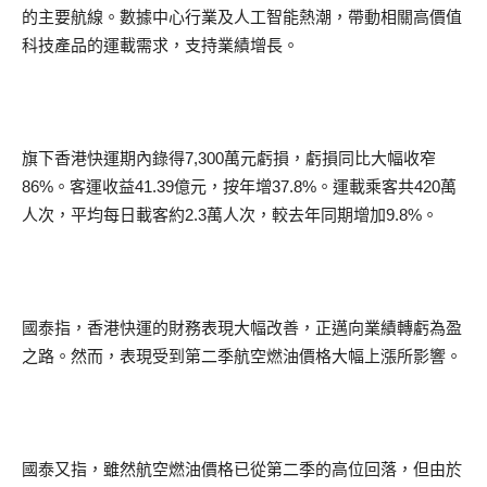
的主要航線。數據中心行業及人工智能熱潮，帶動相關高價值
科技產品的運載需求，支持業績增長。
旗下香港快運期內錄得7,300萬元虧損，虧損同比大幅收窄
86%。客運收益41.39億元，按年增37.8%。運載乘客共420萬
人次，平均每日載客約2.3萬人次，較去年同期增加9.8%。
國泰指，香港快運的財務表現大幅改善，正邁向業績轉虧為盈
之路。然而，表現受到第二季航空燃油價格大幅上漲所影響。
國泰又指，雖然航空燃油價格已從第二季的高位回落，但由於