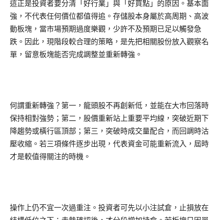
這正是投資者要分清「好行業」與「好買點」的原因。基本面
強，不代表任何價位都值得追。存儲股本身屬於高周期、高波
動板塊，當市場預期過度樂觀，少許不及預期已足以觸發急
跌。因此，現階段較合理的策略，是先把相關股份放入觀察名
單，留意板塊能否完成調整並重新轉強。
何謂重新轉強？第一，龍頭股不再創新低，並能在大市回落時
保持相對強勢；第二，股價重新站上重要平均線，突破近期下
降趨勢或橫行區頂部；第三，突破時成交量配合，而回調時沽
壓收縮。若三項條件逐步出現，代表資金可能重新流入，屆時
才是較值得關注的時機。
操作上仍不宜一次過重注。投資者可先以小注試倉，止損放在