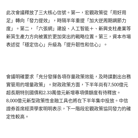
此次會議釋放了三大核心信號。第一，宏觀政策從「用好用
足」轉向「發力提效」，時隔半年重提「加大逆周期調節力
度」。第二，「六張網」建設、人工智能＋、新興支柱產業等
新質生產力方向被置於更加突出的戰略位置。第三，資本市場
表述從「穩定信心」升級為「提升韌性和信心」。
會議明確要求「充分發揮各項存量政策效能，及時謀劃出台務
實管用的增量政策」。財政政策方面，下半年尚有7,500億元
超長期特別國債和2.33萬億元新增專項債額度有待釋放。
8,000億元新型政策性金融工具也將在下半年集中投放。中信
證券首席經濟學家明明表示，下一階段宏觀政策協同發力的確
定性較高。