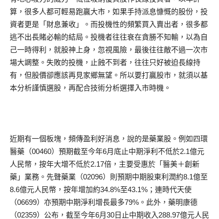
算，很多人都可輕易跑贏大市，如果手持派息慷慨的股份，投
資者更是「財息兼收」。而投機性的頻繁買入賣出者，很多都
逃不出長賭必輸的結局。投機者往往衰在貪勝不知輸，以為自
己一時得利，就股神上身，忽視風險，最後往往敵不過一次市
場大調整。失敗的投機，止蝕不到者，往往只好被迫長線持
有，但股價卻應該再見家鄉無望。所以要打贏股市，就須以基
本分析謹慎選股，再配合技術分析選擇入市時機。
近期有一個板塊，頻傳盈利好消息，說的是藥業股。例如四環
醫藥（00460）預期截至今年6月底止中期淨利不低於2.1億元
人民幣，按年大增不低於2.17倍，主要受惠於「醫美＋創新
藥」業務。先聲藥業（02096）則預期中期股東利潤約8.1億至
8.6億元人民幣，按年增加約34.8%至43.1%；連時代天使
（06699）亦預期中期淨利增長最多79%。此外，藥明康德
（02359）公布，截至今年6月30日止中期收入288.97億元人民