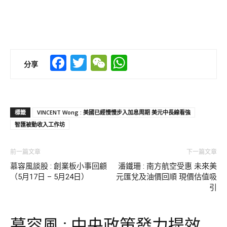
Facebook
Twitter
WeChat
WhatsApp
分享
標籤
VINCENT Wong : 美國已經慢慢步入加息周期 美元中長線看強
智匯被動收入工作坊
前一篇文章
下一篇文章
慕容風談股 : 創業板小事回顧
潘鐵珊 : 南方航空受惠 未來美
（5月17日 – 5月24日）
元匯兌及油價回順 現價估值吸
引
慕容風 : 中央政策發力提效