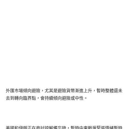
外匯市場傾向避險，尤其是避險貨幣漸進上升，暫時整體還未
去到轉向臨界點，會持續傾向避險或中性。
美國和伊朗正在商討諒解備忘錄，暫時中東戰爭緊張情緒暫時