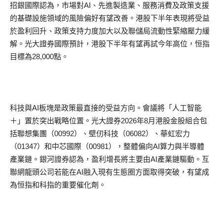
招銀國際認為，市場對AI、先進製造業、服務消費及政策支援
的基礎設施領域的風險偏好有望改善。港股下半年表現將受益
於盈利回升、政策支持力度加大以及聯儲局流動性緊縮壓力緩
解。光大證券國際預計，港股下半年有望再試今年高位，恒指
目標為28,000點。
科技與AI板塊是政策最直接的受益方向。會議將「人工智能
＋」置於突出戰略位置。光大證券2026年8月港股金股組合包
括聯想集團（00992）、壁仞科技（06082）、華虹宏力
（01347）和中芯國際（00981），整體偏向AI算力與半導體
產業鏈。銀河證券認為，盈利增長將主要由AI產業鏈驅動。互
聯網龍頭公司若能在AI融入現有生態圈方面取得突破，有望成
為恒指和科指的重要催化劑。