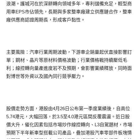
浪潮。護城河在於深耕轉向領域多年，專利儲備充足，輕型商
用車EPS市佔領先，長期與多家整車廠建立供應鏈合作，整車
廠供應商認證周期長，形成客戶黏性。
主要風險：汽車行業周期波動，下游車企銷量起伏直接影響訂
單；鋼材、晶片等原材料價格波動；行業價格戰持續壓低毛
利；線控轉向量產進度若不及預期，會影響業績釋放，同時面
對博世等外資以及國內同行競爭壓力。
股價走勢方面，港股由4月26日公布第一季度業績後，自高位
5.74港元，大幅回落，於3.5至4.0港元區間反覆震盪。近日股
價大升，催化因素包括市場炒作線控轉向、L3自駕題材，市場
預期下半年新車型搭載公司產品，疊加港股汽車零部件板塊情