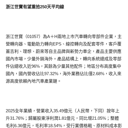
浙江世寶有望重拾250天平均線
浙江世寶（01057）為A＋H兩地上市汽車轉向零部件企業，主
營轉向器、電動助力轉向EPS、線控轉向及配套零件，客戶覆
蓋吉利、理想、蔚來等自主品牌與新勢力車企，產品主要供應
國內市場，少量外銷海外。產品結構上，轉向系統總成及零部
件佔總收入近96%，其餘為少量其他配件；地區分布高度集中
國內，國內營收佔比97.32%，海外業務佔比僅2.68%，收入來
源高度依賴內地汽車產業鏈。
2025全年業績，營業收入35.49億元（人民幣，下同）按年上
升31.76%；歸屬股東淨利潤1.81億元，同比增21.05%；整體
毛利6.36億元，毛利率18.54%，受行業價格戰、原材料成本影