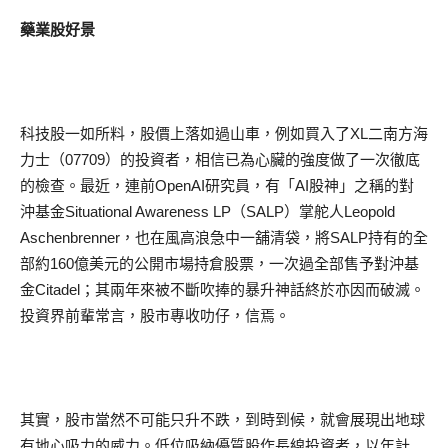
藥業股好景
科技股一如所料，股價上落如過山車，例如買入了XL二南方海
力士（07709）的投資者，相信已為心臟的強度做了一次徹底
的檢查。最近，連前OpenAI研究員，有「AI股神」之稱的對
沖基金Situational Awareness LP（SALP）掌舵人Leopold
Aschenbrenner，也在風高浪急中一舖清袋，將SALP持有的全
部約160億美元的公開市場持倉股票，一次過全部售予對沖基
金Citadel；其兩年來被不斷吹捧的暴升神話終於亦因而破滅。
投資界前輩常言，股市專收叻仔，信焉。
其實，股市當然不可能只升不跌，到時到候，就會展現出地球
有地心吸力的威力。低位吸納優質股作長線投資者，以年計