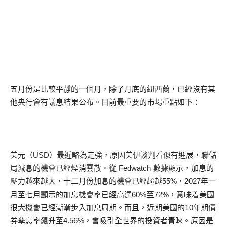
五月份是比較平靜的一個月，除了月底的紐西蘭，已經沒有其
他央行會有議息結果公布。目前最重要的市場重點如下：
美元（USD）最近略為走強，原因美伊談判看似有進展，聯儲
局減息的機會已經煙消雲散。從 Fedwatch 數據顯示，加息的
壓力越來越大，十二月份加息的機會已經超越55%，2027年一
月至七月顯示的加息機會率已經高達60%至72%，意味着美國
很大機會已經漸漸步入加息周期。而且，近期美國的10年期債
券孳息率飆升至4.56%，會吸引全世界的投資者青睞。原因是