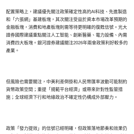
配置策略上，建議優先關注政策確定性高的AI科技、先進製造
和「六張網」基建板塊，其次關注受益於資本市場改革預期的
金融板塊，消費和地產板塊則需等待更明確的復甦信號。光大
證券國際建議重點關注人工智能、創新醫藥、電力設備、內需
消費四大板塊。銀河證券建議關注2026年兩會政策利好較多的
產業。
但風險也需要關注，中美利差倒掛和人民幣匯率波動可能制約
貨幣政策空間；重提「規範平台經濟」或帶來針對性監管措
施；全球經濟下行和地緣政治不確定性仍構成外部壓力。
政策「發力提效」的信號已經明確，但政策落地節奏和效果仍