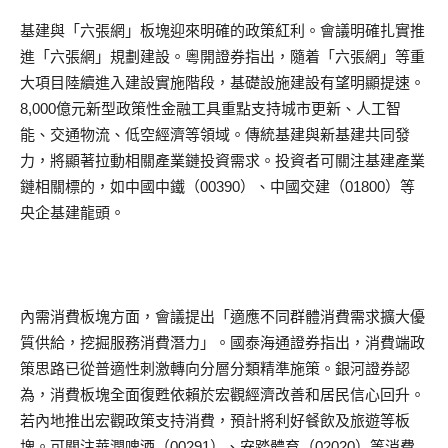
基建與「六張網」板塊迎來明確的政策紅利。會議明確扎實推
進「六張網」規劃建設。粵開證券指出，隨着「六張網」等重
大項目陸續進入建設實施階段，基礎設施建設有望明顯提速。
8,000億元新型政策性金融工具重點支持城市更新、人工智
能、交通物流、低空經濟等領域。傳統基建與新基建共同發
力，將顯著拉動相關產業鏈投資需求。投資者可關注基建產業
鏈相關標的，如中國中鐵（00390）、中國交建（01800）等
央企基建龍頭。
內需消費板塊方面，會議提出「適應不同群體消費需求擴大優
質供給，挖掘服務消費潛力」。國泰海通證券指出，消費端政
策思路已從普適性刺激轉向分層分類精準施策。銀河證券認
為，消費板塊全面復甦依賴於宏觀經濟改善和居民信心回升。
若內地推出宏觀政策支持消費，預計將利好餐飲及旅遊等板
塊。可關注華潤啤酒（00291）、安踏體育（02020）等消費