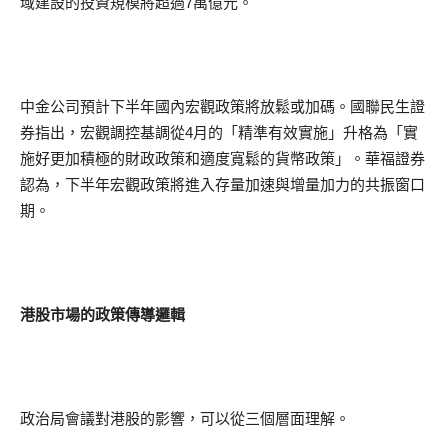
域建設的投資規模將超過7萬億元。
中金公司預計下半年國內宏觀政策將放鬆或加碼。國聯民生證
券指出，宏觀調控基調從4月的「精準有效實施」升格為「實
施好更加積極的財政政策和適度寬鬆的貨幣政策」。華福證券
認為，下半年宏觀政策將進入存量加速與增量加力的共振窗口
期。
港股市場的政策傳導邏輯
政治局會議對港股的影響，可以從三個層面理解。