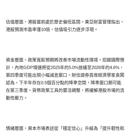
估值層面，港股當前處於歷史偏低區間。東亞財富管理指出，
港股預測市盈率僅10倍，估值吸引力逐步浮現。
資金層面，政策寬鬆預期將改善市場流動性環境。招銀國際預
計，內地GDP增速將從2025年的5.0%放緩至2026年的4.6%，
第四季度可能出現小幅減息窗口。財信證券首席經濟學家袁闖
認為，下半年存在0.5個百分點的降準空間，降準窗口期可能
在第三季度。貨幣政策工具的靈活調整，將緩解港股市場的流
動性壓力。
情緒層面，資本市場表述從「穩定信心」升級為「提升韌性和