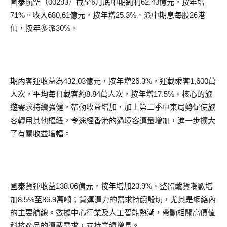
國泰航空（00293）截至6月底中期純利62.43億元，按年增
71%。收入680.61億元，按年增25.3%。派中期息每股26港
仙，按年多派30%。
期內客運收益為432.03億元，按年增26.3%，運載乘客1,600萬
人次，平均每日載客約8.84萬人次，按年增17.5%。核心的旅
遊需求持續強健，帶動收益增加，加上第二季中東局勢促使旅
客轉用其他樞紐，令途經香港的過境客運量增加，進一步擴大
了有關收益增幅。
國泰貨運收益138.06億元，按年增加23.9%。整體載貨噸數增
加8.5%至86.9萬噸；貨運運力的需求持續殷切，尤其是網絡內
的主要航線。數據中心行業及人工智能熱潮，帶動相關高價值
科技產品的運載需求，支持業績增長。