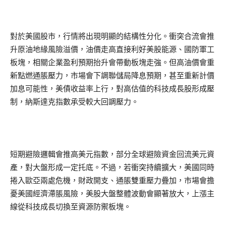
對於美國股市，行情將出現明顯的結構性分化。衝突合流會推
升原油地緣風險溢價，油價走高直接利好美股能源、國防軍工
板塊，相關企業盈利預期抬升會帶動板塊走強。但高油價會重
新點燃通脹壓力，市場會下調聯儲局降息預期，甚至重新計價
加息可能性，美債收益率上行，對高估值的科技成長股形成壓
制，納斯達克指數承受較大回調壓力。
短期避險邏輯會推高美元指數，部分全球避險資金回流美元資
產，對大盤形成一定托底。不過，若衝突持續擴大，美國同時
捲入歐亞兩處危機，財政開支、通脹雙重壓力疊加，市場會擔
憂美國經濟滯脹風險，美股大盤整體波動會顯著放大，上漲主
線從科技成長切換至資源防禦板塊。