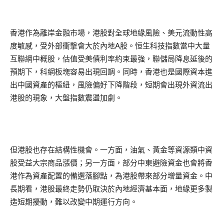
香港作為離岸金融市場，港股對全球地緣風險、美元流動性高
度敏感，受外部衝擊會大於內地A股。恒生科技指數當中大量
互聯網中概股，估值受美債利率約束最強，聯儲局降息延後的
預期下，科網板塊容易出現回調。同時，香港也是國際資本進
出中國資產的樞紐，風險偏好下降階段，短期會出現外資流出
港股的現象，大盤指數震盪加劇。
但港股也存在結構性機會。一方面，油氣、黃金等資源類中資
股受益大宗商品漲價；另一方面，部分中東避險資金也會將香
港作為資產配置的備選落腳點，為港股帶來部分增量資金。中
長期看，港股最終走勢仍取決於內地經濟基本面，地緣更多製
造短期擾動，難以改變中期運行方向。