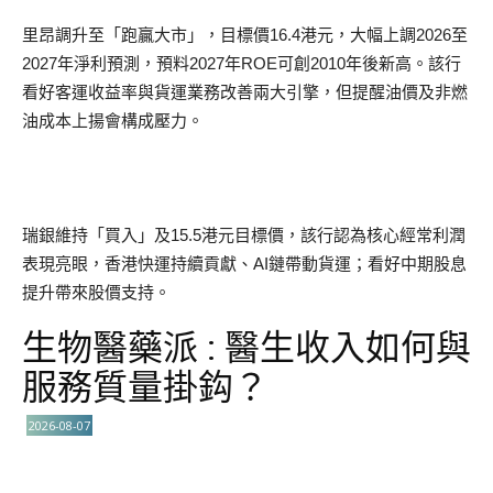
里昂調升至「跑贏大市」，目標價16.4港元，大幅上調2026至
2027年淨利預測，預料2027年ROE可創2010年後新高。該行
看好客運收益率與貨運業務改善兩大引擎，但提醒油價及非燃
油成本上揚會構成壓力。
瑞銀維持「買入」及15.5港元目標價，該行認為核心經常利潤
表現亮眼，香港快運持續貢獻、AI鏈帶動貨運；看好中期股息
提升帶來股價支持。
生物醫藥派 : 醫生收入如何與
服務質量掛鈎？
2026-08-07