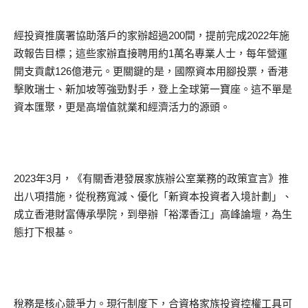
經投資推廣署協助落戶的家辦超過200間，提前完成2022年施
政報告目標；這些家辦直接聘用約1萬名專業人士，每年營運
開支貢獻126億港元。更關鍵的是，國際資本用腳投票，香港
擊敗瑞士、新加坡等強勁對手，登上全球第一寶座。這不單是
資本匯聚，更是高增值就業和經濟活力的源頭。
2023年3月，《有關香港發展家族辦公室業務的政策宣言》推
出八項措施，從稅務寬減、優化「新資本投資者入境計劃」、
成立香港財富傳承學院，到舉辦「裕澤香江」高峰論壇，為生
態打下根基。
稅務是核心競爭力。現行制度下，合資格家族投資控權工具可