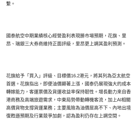
繫。
國泰航空中期業績核心經營盈利表現勝市場預期，花旗、里
昂、瑞銀三大券商維持正面評級，里昂更上調其盈利預測。
花旗給予「買入」評級、目標價16.2港元，將其列為亞太航空
首選。花旗指出，即便油價顯著上漲，國泰仍展現強大的成本
轉嫁能力，客運票價及貨運收益率保持韌性。增長動力來自香
港商務及高端旅遊需求，中東局勢帶動轉機客流，加上AI相關
高價貨物支撐貨運業務；主要風險為油價居高不下、內地出境
復甦遜預期及行業競爭加劇，認為盈利仍存在上調空間。