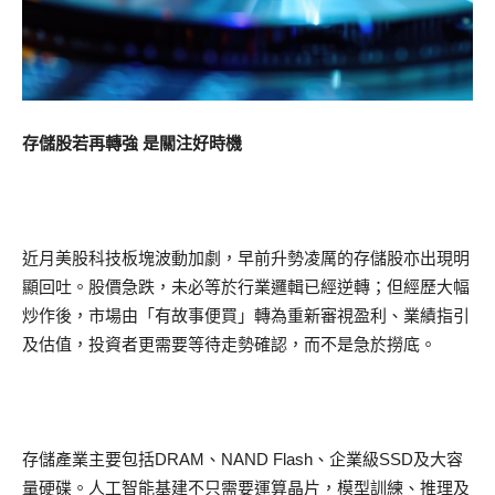
存儲股若再轉強 是關注好時機
近月美股科技板塊波動加劇，早前升勢凌厲的存儲股亦出現明
顯回吐。股價急跌，未必等於行業邏輯已經逆轉；但經歷大幅
炒作後，市場由「有故事便買」轉為重新審視盈利、業績指引
及估值，投資者更需要等待走勢確認，而不是急於撈底。
存儲產業主要包括DRAM、NAND Flash、企業級SSD及大容
量硬碟。人工智能基建不只需要運算晶片，模型訓練、推理及