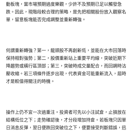
動板塊，當市場預期過度樂觀，少許不及預期已足以觸發急
跌。因此，現階段較合理的策略，是先把相關股份放入觀察名
單，留意板塊能否完成調整並重新轉強。
何謂重新轉強？第一，龍頭股不再創新低，並能在大市回落時
保持相對強勢；第二，股價重新站上重要平均線，突破近期下
降趨勢或橫行區頂部；第三，突破時成交量配合，而回調時沽
壓收縮。若三項條件逐步出現，代表資金可能重新流入，屆時
才是較值得關注的時機。
操作上仍不宜一次過重注。投資者可先以小注試倉，止損放在
結構低位之下；走勢確認後，才分段增加持倉。若板塊只因單
日消息反彈，翌日便跌回突破位之下，便要接受判斷錯誤，迅