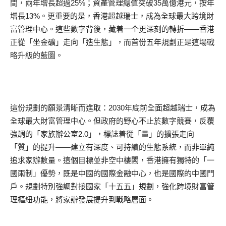
間，兩年增長超過25%；資產管理總值突破35萬億港元，按年
增長13%。更重要的是，香港超越瑞士，成為全球最大跨境財
富管理中心。這些數字背後，藏着一个更深刻的轉折——香港
正從「坐金礦」走向「造生態」，而首份五年規劃正是這場戰
略升級的藍圖。
這份規劃的願景清晰而進取：2030年底前全面超越瑞士，成為
全球最大財富管理中心。但政府的野心不止於數字競賽，反覆
強調的「家族辦公室2.0」，標誌着從「量」的擴張走向
「質」的提升——建立有深度、可持續的生態系統，而非單純
追求家辦數量。這個目標並非空中樓閣，香港擁有獨特的「一
國兩制」優勢，既是中國的國際金融中心，也是國際的中國門
戶。規劃特別強調對接國家「十五五」規劃，強化跨境財富管
理樞紐功能，將家辦發展提升到戰略層面。