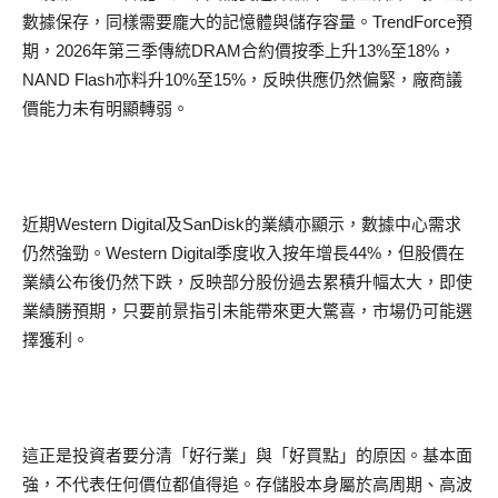
數據保存，同樣需要龐大的記憶體與儲存容量。TrendForce預
期，2026年第三季傳統DRAM合約價按季上升13%至18%，
NAND Flash亦料升10%至15%，反映供應仍然偏緊，廠商議
價能力未有明顯轉弱。
近期Western Digital及SanDisk的業績亦顯示，數據中心需求
仍然強勁。Western Digital季度收入按年增長44%，但股價在
業績公布後仍然下跌，反映部分股份過去累積升幅太大，即使
業績勝預期，只要前景指引未能帶來更大驚喜，市場仍可能選
擇獲利。
這正是投資者要分清「好行業」與「好買點」的原因。基本面
強，不代表任何價位都值得追。存儲股本身屬於高周期、高波