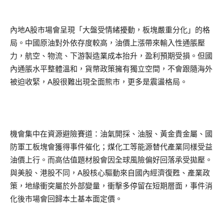
內地A股市場會呈現「大盤受情緒擾動，板塊嚴重分化」的格
局。中國原油對外依存度較高，油價上漲帶來輸入性通脹壓
力，航空、物流、下游製造業成本抬升，盈利預期受損。但國
內通脹水平整體溫和，貨幣政策擁有獨立空間，不會跟隨海外
被迫收緊，A股很難出現全面熊市，更多是震盪格局。
機會集中在資源避險賽道：油氣開採、油服、黃金貴金屬、國
防軍工板塊會獲得事件催化；煤化工等能源替代產業同樣受益
油價上行。而高估值題材股會因全球風險偏好回落承受拋壓。
與美股、港股不同，A股核心驅動來自國內經濟復甦、產業政
策，地緣衝突屬於外部變量，衝擊多停留在短期層面，事件消
化後市場會回歸本土基本面定價。