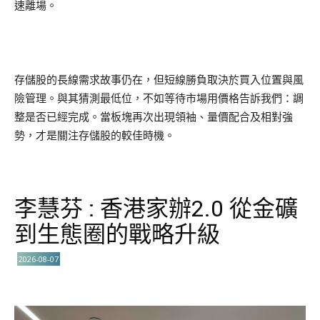
速離場。
存儲股的長線需求故事仍在，但短線勝負取決於買入位置與風
險管理。與其猜測最低位，不如等待市場用價格告訴我們：調
整是否已經完成。當板塊再次出現領袖、量價配合及相對強
勢，才是關注存儲股的較佳時機。
李慧芬 : 香港家辦2.0 從金礦
到生態圈的戰略升級
2026-08-07