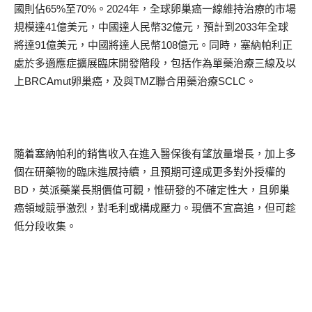
國則佔65%至70%。2024年，全球卵巢癌一線維持治療的市場
規模達41億美元，中國達人民幣32億元，預計到2033年全球
將達91億美元，中國將達人民幣108億元。同時，塞納帕利正
處於多適應症擴展臨床開發階段，包括作為單藥治療三線及以
上BRCAmut卵巢癌，及與TMZ聯合用藥治療SCLC。
隨着塞納帕利的銷售收入在進入醫保後有望放量增長，加上多
個在研藥物的臨床進展持續，且預期可達成更多對外授權的
BD，英派藥業長期價值可觀，惟研發的不確定性大，且卵巢
癌領域競爭激烈，對毛利或構成壓力。現價不宜高追，但可趁
低分段收集。