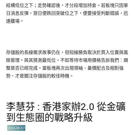
結構低位之下；走勢確認後，才分段增加持倉。若板塊只因單
日消息反彈，翌日便跌回突破位之下，便要接受判斷錯誤，迅
速離場。
存儲股的長線需求故事仍在，但短線勝負取決於買入位置與風
險管理。與其猜測最低位，不如等待市場用價格告訴我們：調
整是否已經完成。當板塊再次出現領袖、量價配合及相對強
勢，才是關注存儲股的較佳時機。
李慧芬 : 香港家辦2.0 從金礦
到生態圈的戰略升級
2026-08-07