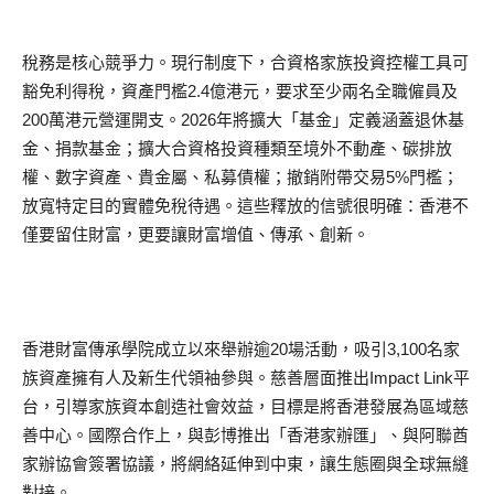
稅務是核心競爭力。現行制度下，合資格家族投資控權工具可
豁免利得稅，資產門檻2.4億港元，要求至少兩名全職僱員及
200萬港元營運開支。2026年將擴大「基金」定義涵蓋退休基
金、捐款基金；擴大合資格投資種類至境外不動產、碳排放
權、數字資產、貴金屬、私募債權；撤銷附帶交易5%門檻；
放寬特定目的實體免稅待遇。這些釋放的信號很明確：香港不
僅要留住財富，更要讓財富增值、傳承、創新。
香港財富傳承學院成立以來舉辦逾20場活動，吸引3,100名家
族資產擁有人及新生代領袖參與。慈善層面推出Impact Link平
台，引導家族資本創造社會效益，目標是將香港發展為區域慈
善中心。國際合作上，與彭博推出「香港家辦匯」、與阿聯酋
家辦協會簽署協議，將網絡延伸到中東，讓生態圈與全球無縫
對接。