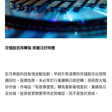
存儲股若再轉強 是關注好時機
近月美股科技板塊波動加劇，早前升勢凌厲的存儲股亦出現明
顯回吐。股價急跌，未必等於行業邏輯已經逆轉；但經歷大幅
炒作後，市場由「有故事便買」轉為重新審視盈利、業績指引
及估值，投資者更需要等待走勢確認，而不是急於撈底。