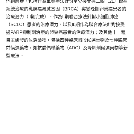
他適應症，包括作為單藥療法針對至少接受過二線（2L）標準
系統治療的乳腺癌易感基因（BRCA）突變晚期卵巢癌患者的
治療潛力（II期完成）、作為II期聯合療法針對小細胞肺癌
（SCLC）患者的治療潛力，以及Ib期作為聯合療法針對接受
過PARP抑制劑治療的卵巢癌患者的治療潛力；及其他十一種
自主研發的候選藥物，包括四種臨床階段候選藥物及七種臨床
前候選藥物，如抗體偶聯藥物（ADC）及降解劑候選藥物等新
型療法。