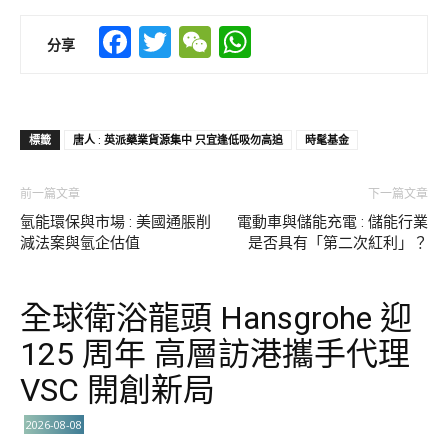
Facebook
Twitter
WeChat
WhatsApp
分享
標籤
唐人 : 英派藥業貨源集中 只宜逢低吸勿高追
時髦基金
前一篇文章
下一篇文章
氫能環保與市場 : 美國通脹削
電動車與儲能充電 : 儲能行業
減法案與氫企估值
是否具有「第二次紅利」？
全球衛浴龍頭 Hansgrohe 迎
125 周年 高層訪港攜手代理
VSC 開創新局
2026-08-08