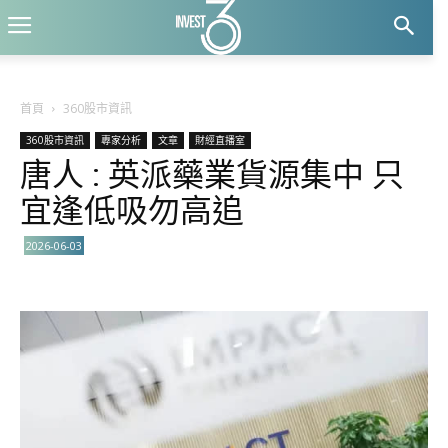
首頁
360股市資訊
360股市資訊
專家分析
文章
財經直播室
唐人 : 英派藥業貨源集中 只
宜逢低吸勿高追
2026-06-03