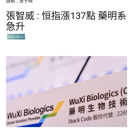
撰稿：曾子晴
張智威 : 恒指漲137點 藥明系
急升
2026-08-07