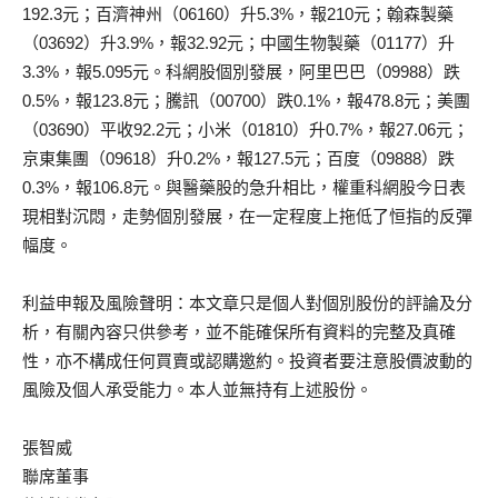
192.3元；百濟神州（06160）升5.3%，報210元；翰森製藥
（03692）升3.9%，報32.92元；中國生物製藥（01177）升
3.3%，報5.095元。科網股個別發展，阿里巴巴（09988）跌
0.5%，報123.8元；騰訊（00700）跌0.1%，報478.8元；美團
（03690）平收92.2元；小米（01810）升0.7%，報27.06元；
京東集團（09618）升0.2%，報127.5元；百度（09888）跌
0.3%，報106.8元。與醫藥股的急升相比，權重科網股今日表
現相對沉悶，走勢個別發展，在一定程度上拖低了恒指的反彈
幅度。
利益申報及風險聲明：本文章只是個人對個別股份的評論及分
析，有關內容只供參考，並不能確保所有資料的完整及真確
性，亦不構成任何買賣或認購邀約。投資者要注意股價波動的
風險及個人承受能力。本人並無持有上述股份。
張智威
聯席董事