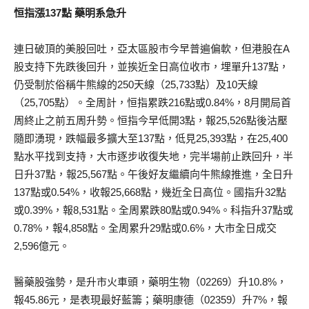
恒指漲137點 藥明系急升
連日破頂的美股回吐，亞太區股市今早普遍偏軟，但港股在A
股支持下先跌後回升，並挨近全日高位收市，埋單升137點，
仍受制於俗稱牛熊線的250天線（25,733點）及10天線
（25,705點）。全周計，恒指累跌216點或0.84%，8月開局首
周終止之前五周升勢。恒指今早低開3點，報25,526點後沽壓
隨即湧現，跌幅最多擴大至137點，低見25,393點，在25,400
點水平找到支持，大市逐步收復失地，完半場前止跌回升，半
日升37點，報25,567點。午後好友繼續向牛熊線推進，全日升
137點或0.54%，收報25,668點，幾近全日高位。國指升32點
或0.39%，報8,531點。全周累跌80點或0.94%。科指升37點或
0.78%，報4,858點。全周累升29點或0.6%，大市全日成交
2,596億元。
醫藥股強勢，是升市火車頭，藥明生物（02269）升10.8%，
報45.86元，是表現最好藍籌；藥明康德（02359）升7%，報