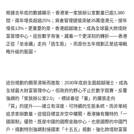
根據去年底的數據顯示，香港單一家族辦公室數量已逾3,380
間，兩年增長超過25%；資產管理總值突破35萬億港元，按年
增長13%。更重要的是，香港超越瑞士，成為全球最大跨境財
富管理中心。這些數字背後，藏着一个更深刻的轉折——香港
正從「坐金礦」走向「造生態」，而首份五年規劃正是這場戰
略升級的藍圖。
這份規劃的願景清晰而進取：2030年底前全面超越瑞士，成為
全球最大財富管理中心。但政府的野心不止於數字競賽，反覆
強調的「家族辦公室2.0」，標誌着從「量」的擴張走向
「質」的提升——建立有深度、可持續的生態系統，而非單純
追求家辦數量。這個目標並非空中樓閣，香港擁有獨特的「一
國兩制」優勢，既是中國的國際金融中心，也是國際的中國門
戶。規劃特別強調對接國家「十五五」規劃，強化跨境財富管