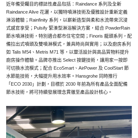
近年備受矚目的標誌性產品包括：Raindance 系列及全新
Raindance Alive 花灑，以獨特噴淋技術及優雅設計重新定義
淋浴體驗；Rainfinity 系列，以嶄新造型與柔和水流帶來沉浸
式感官享受；Pulsify 緊湊型淋浴解決方案，結合 PowderRain
節水噴淋技術，特別適合都市住宅空間；Finoris 龍頭系列，配
備拉出式噴頭及雙噴淋模式，兼具時尚與實用；以及廚房系列
如 Talis M54、Metris M71 等，以靈活設計與高品質物料提升
廚房操作體驗。品牌亦推出 Select 按鍵技術，讓用家一按即
可切換水流模式；配合 EcoSmart、AirPower 及 CoolStart 節
水節能技術，大幅提升用水效率。Hansgrohe 同時推行
「ECO 2030」計劃，目標於 2030 年前為所有產品全面配備
節水技術，將可持續發展理念貫徹至產品設計核心。