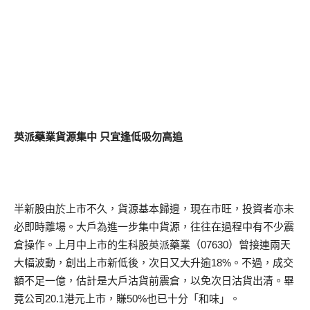
英派藥業貨源集中
只宜逢低吸勿高追
半新股由於上市不久，貨源基本歸邊，現在市旺，投資者亦未
必即時離場。大戶為進一步集中貨源，往往在過程中有不少震
倉操作。上月中上市的生科股英派藥業（07630）曾接連兩天
大幅波動，創出上市新低後，次日又大升逾18%。不過，成交
額不足一億，估計是大戶沽貨前震倉，以免次日沽貨出清。畢
竟公司20.1港元上市，賺50%也已十分「和味」。