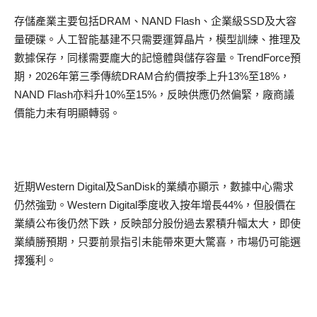
存儲產業主要包括DRAM、NAND Flash、企業級SSD及大容
量硬碟。人工智能基建不只需要運算晶片，模型訓練、推理及
數據保存，同樣需要龐大的記憶體與儲存容量。TrendForce預
期，2026年第三季傳統DRAM合約價按季上升13%至18%，
NAND Flash亦料升10%至15%，反映供應仍然偏緊，廠商議
價能力未有明顯轉弱。
近期Western Digital及SanDisk的業績亦顯示，數據中心需求
仍然強勁。Western Digital季度收入按年增長44%，但股價在
業績公布後仍然下跌，反映部分股份過去累積升幅太大，即使
業績勝預期，只要前景指引未能帶來更大驚喜，市場仍可能選
擇獲利。