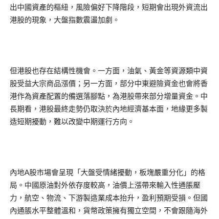
出中國資產的樞紐，風險偏好下降階段，短期會出現外資流出
港股的現象，大盤指數震盪加劇。
但港股也存在結構性機會。一方面，油氣、黃金等資源類中資
股受益大宗商品漲價；另一方面，部分中東避險資金也會將香
港作為資產配置的備選落腳點，為港股帶來部分增量資金。中
長期看，港股最終走勢仍取決於內地經濟基本面，地緣更多製
造短期擾動，難以改變中期運行方向。
內地A股市場會呈現「大盤受情緒擾動，板塊嚴重分化」的格
局。中國原油對外依存度較高，油價上漲帶來輸入性通脹壓
力，航空、物流、下游製造業成本抬升，盈利預期受損。但國
內通脹水平整體溫和，貨幣政策擁有獨立空間，不會跟隨海外