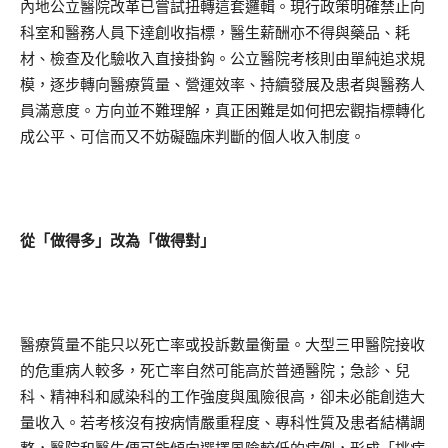
內地公立醫院改革已嘗試扭轉這套邏輯。現行政策明確禁止向
科室和醫務人員下達創收指標，醫生薪酬亦不得與藥品、耗
材、檢查及化驗收入直接掛鈎。公立醫院考核則由單純追求規
模，逐步轉向醫療質量、營運效率、持續發展及患者與醫務人
員滿意度。方向並不難理解，真正困難是如何把宏觀指標轉化
成公平、可信而又不妨礙臨床判斷的個人收入制度。
從「做得多」改為「做得對」
醫療質量不能只以死亡率或投訴數量衡量。大型三甲醫院接收
的危重病人較多，死亡率自然可能高於普通醫院；急診、兒
科、精神科和感染科的工作強度與風險很高，卻未必能創造大
量收入。若考核沒有按病情嚴重程度、專科性質及患者結構調