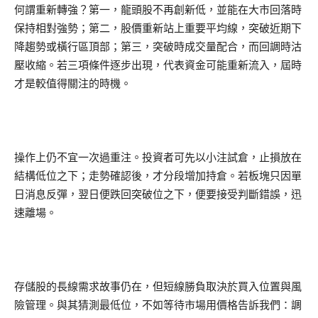
何謂重新轉強？第一，龍頭股不再創新低，並能在大市回落時
保持相對強勢；第二，股價重新站上重要平均線，突破近期下
降趨勢或橫行區頂部；第三，突破時成交量配合，而回調時沽
壓收縮。若三項條件逐步出現，代表資金可能重新流入，屆時
才是較值得關注的時機。
操作上仍不宜一次過重注。投資者可先以小注試倉，止損放在
結構低位之下；走勢確認後，才分段增加持倉。若板塊只因單
日消息反彈，翌日便跌回突破位之下，便要接受判斷錯誤，迅
速離場。
存儲股的長線需求故事仍在，但短線勝負取決於買入位置與風
險管理。與其猜測最低位，不如等待市場用價格告訴我們：調