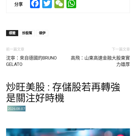
Facebook
Twitter
WeChat
WhatsApp
分享
標籤
炒股幫
頌伊
前一篇文章
下一篇文章
沈寧：來自德國的BRUNO
高飛：山東高速金融大股東實
GELATO
力雄厚
炒旺美股 : 存儲股若再轉強
是關注好時機
2026-08-07