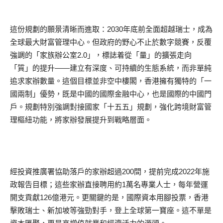
這份規劃的願景清晰而進取：2030年底前全面超越瑞士，成為
全球最大財富管理中心。但政府的野心不止於數字競賽，反覆
強調的「家族辦公室2.0」，標誌着從「量」的擴張走向
「質」的提升——建立有深度、可持續的生態系統，而非單純
追求家辦數量。這個目標並非空中樓閣，香港擁有獨特的「一
國兩制」優勢，既是中國的國際金融中心，也是國際的中國門
戶。規劃特別強調對接國家「十五五」規劃，強化跨境財富管
理樞紐功能，將家辦發展提升到戰略層面。
經投資推廣署協助落戶的家辦超過200間，提前完成2022年施
政報告目標；這些家辦直接聘用約1萬名專業人士，每年營運
開支貢獻126億港元。更關鍵的是，國際資本用腳投票，香港
擊敗瑞士、新加坡等強勁對手，登上全球第一寶座。這不單是