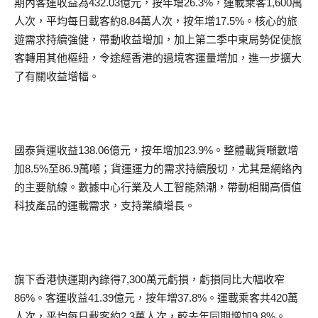
期內客運收益為432.03億元，按年增26.3%，運載乘客1,600萬
人次，平均每日載客約8.84萬人次，按年增17.5%。核心的旅
遊需求持續強健，帶動收益增加，加上第二季中東局勢促使旅
客轉用其他樞紐，令途經香港的過境客運量增加，進一步擴大
了有關收益增幅。
國泰貨運收益138.06億元，按年增加23.9%。整體載貨噸數增
加8.5%至86.9萬噸；貨運運力的需求持續殷切，尤其是網絡內
的主要航線。數據中心行業及人工智能熱潮，帶動相關高價值
科技產品的運載需求，支持業績增長。
旗下香港快運期內錄得7,300萬元虧損，虧損同比大幅收窄
86%。客運收益41.39億元，按年增37.8%。運載乘客共420萬
人次，平均每日載客約2.3萬人次，較去年同期增加9.8%。