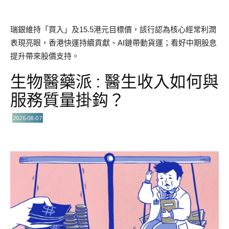
瑞銀維持「買入」及15.5港元目標價，該行認為核心經常利潤
表現亮眼，香港快運持續貢獻、AI鏈帶動貨運；看好中期股息
提升帶來股價支持。
生物醫藥派 : 醫生收入如何與
服務質量掛鈎？
2026-08-07