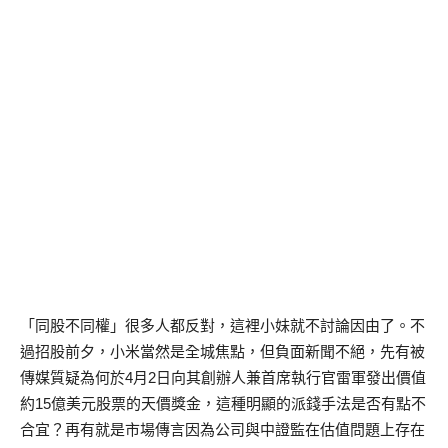
「同股不同權」很多人都反對，這裡小妹就不討論因由了。不
過招股前夕，小米當然是全城焦點，但負面新聞不絕，先有被
傳媒質疑為何於4月2日向其創辦人兼首席執行官雷軍發出價值
約15億美元股票的天價獎金，這種明顯的派錢手法是否有點不
合宜？再有就是市場傳言因為公司與中證監在估值問題上存在