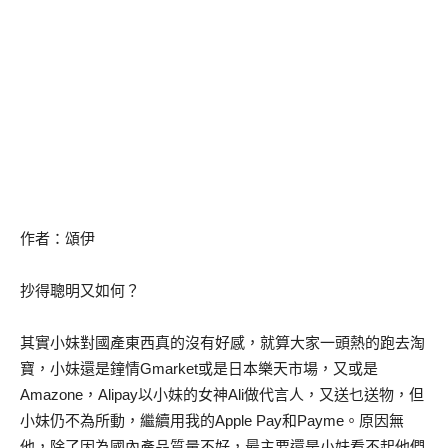
作者：頌伊
抄得聰明又如何？
其實小妹對國產東西真的沒有好感，就算大家一頭熱的跑去淘
寶，小妹還是鐘情Gmarket或是日本樂天市場，又或是
Amazone，Alipay以小妹的女神Ali做代言人，又送乜送物，但
小妹仍不為所動，繼續用我的Apple Pay和Payme。原因無
他，除了因為國內產品質量不好，最主要還是小妹看不起他們