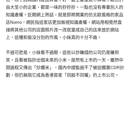
由大至小的企業，都是一味的抄抄抄。一點也沒有專重別人的
知識產權。近期網上熱話，就是即將開業的仿北歐風格的家品
店Nomo，網民指這家店更加無視知識產權，網站用相竟然直
接將其他公司的店面照片改一改就當成自己的店來放於網站
上，這種和偷沒分別的作風，小妹真的十分不齒。
不過可悲是，小妹看不過眼，這些以抄賺錢的公司仍是賺到
笑。且看被指抄出個未來的小米，居然有上市的一天，雖然中
間過程又傳出「炒燶米」，國內中證監過不了被迫擱置CDR計
劃，但仍無阻它成為香港首家「同股不同權」的上市公司。