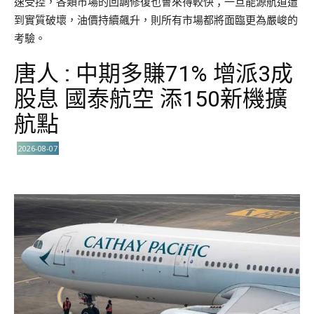
速受控，各類市場的回調修復也會來得較快；一旦能源航道遭
到實質破壞，油價持續飆升，則所有市場都將面臨更為嚴峻的
考驗。
唐人 : 中期多賺71% 增派3成
股息 國泰航空 添150新機擴
航點
2026-08-07