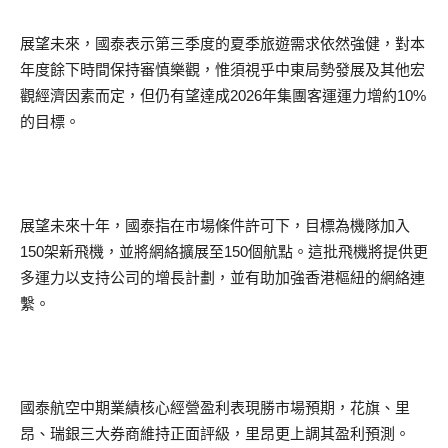
展望未來，國泰表示第三季度的夏季旅遊需求依然強健，對本
年度餘下時間保持審慎樂觀，惟須視乎中東局勢發展及其他宏
觀經濟因素而定，但仍有望達成2026年集團客運運力增約10%
的目標。
展望未來十年，國泰指在市場條件許可下，目標為機隊加入
150架新飛機，並將網絡擴展至150個航點。這批飛機將提供更
多運力以支持公司的增長計劃，並有助加強香港樞紐的網絡連
繫。
國泰航空中期業績核心經營盈利表現勝市場預期，花旗、里
昂、瑞銀三大券商維持正面評級，里昂更上調其盈利預測。