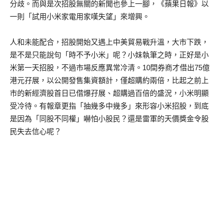
分歧。而與是次招股無關的新聞也參上一腳，《蘋果日報》以
一則「試用小米家電用家嘆失望」來增興。
人和未能配合，招股開始又遇上中美貿易戰升溫，大市下跌，
是不是只能說句「時不予小米」呢？小妹執筆之時，正好是小
米第一天招股，不過市場反應異常冷清。10間券商才借出75億
港元孖展，以公開發售集資額計，僅超購約兩倍，比起之前上
市的新經濟股首日已借爆孖展、超購過百倍的盛況，小米明顯
受冷待。有報章更指「抽幾多中幾多」來形容小米招股，到底
是因為「同股不同權」嚇怕小股民？還是雷軍的天價獎金令股
民失去信心呢？