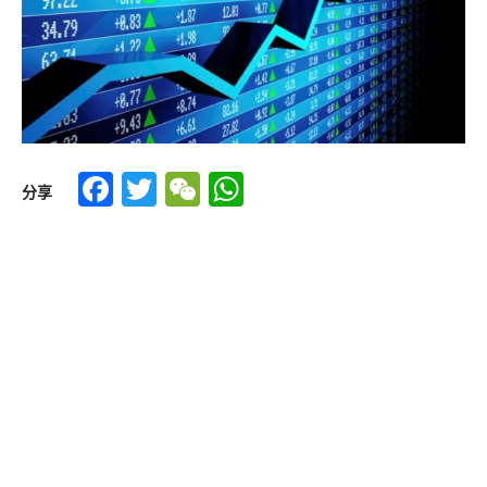
Facebook
Twitter
WeChat
WhatsApp
分享