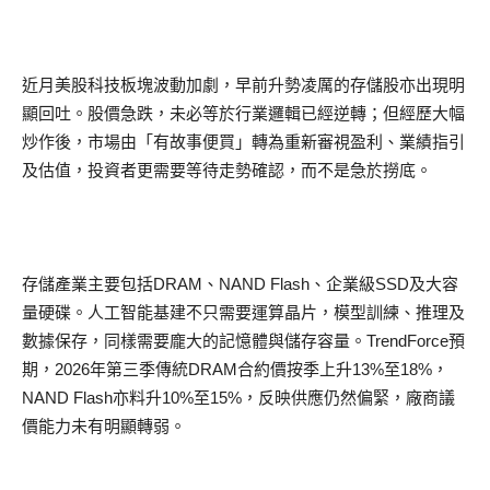
近月美股科技板塊波動加劇，早前升勢凌厲的存儲股亦出現明
顯回吐。股價急跌，未必等於行業邏輯已經逆轉；但經歷大幅
炒作後，市場由「有故事便買」轉為重新審視盈利、業績指引
及估值，投資者更需要等待走勢確認，而不是急於撈底。
存儲產業主要包括DRAM、NAND Flash、企業級SSD及大容
量硬碟。人工智能基建不只需要運算晶片，模型訓練、推理及
數據保存，同樣需要龐大的記憶體與儲存容量。TrendForce預
期，2026年第三季傳統DRAM合約價按季上升13%至18%，
NAND Flash亦料升10%至15%，反映供應仍然偏緊，廠商議
價能力未有明顯轉弱。