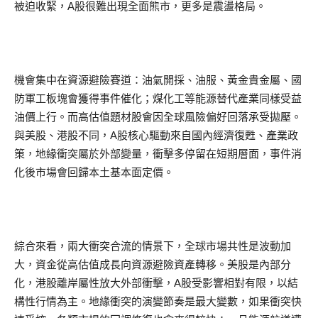
被迫收緊，A股很難出現全面熊市，更多是震盪格局。
機會集中在資源避險賽道：油氣開採、油服、黃金貴金屬、國
防軍工板塊會獲得事件催化；煤化工等能源替代產業同樣受益
油價上行。而高估值題材股會因全球風險偏好回落承受拋壓。
與美股、港股不同，A股核心驅動來自國內經濟復甦、產業政
策，地緣衝突屬於外部變量，衝擊多停留在短期層面，事件消
化後市場會回歸本土基本面定價。
綜合來看，兩大衝突合流的情景下，全球市場共性是波動加
大，資金從高估值成長向資源避險資產轉移。美股是內部分
化，港股離岸屬性放大外部衝擊，A股受影響相對有限，以結
構性行情為主。地緣衝突的演變節奏是最大變數，如果衝突快