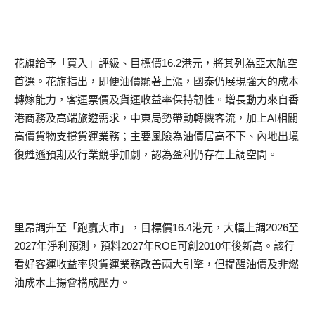
花旗給予「買入」評級、目標價16.2港元，將其列為亞太航空
首選。花旗指出，即便油價顯著上漲，國泰仍展現強大的成本
轉嫁能力，客運票價及貨運收益率保持韌性。增長動力來自香
港商務及高端旅遊需求，中東局勢帶動轉機客流，加上AI相關
高價貨物支撐貨運業務；主要風險為油價居高不下、內地出境
復甦遜預期及行業競爭加劇，認為盈利仍存在上調空間。
里昂調升至「跑贏大市」，目標價16.4港元，大幅上調2026至
2027年淨利預測，預料2027年ROE可創2010年後新高。該行
看好客運收益率與貨運業務改善兩大引擎，但提醒油價及非燃
油成本上揚會構成壓力。