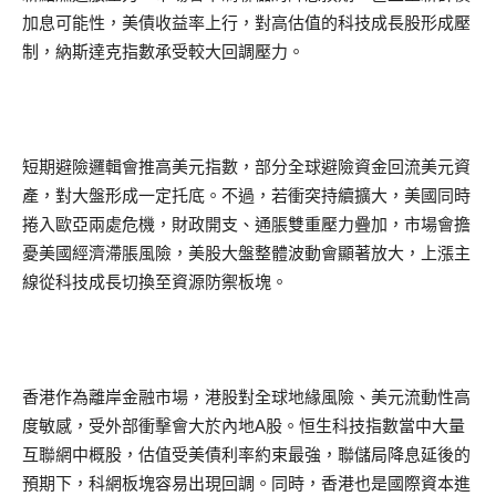
加息可能性，美債收益率上行，對高估值的科技成長股形成壓
制，納斯達克指數承受較大回調壓力。
短期避險邏輯會推高美元指數，部分全球避險資金回流美元資
產，對大盤形成一定托底。不過，若衝突持續擴大，美國同時
捲入歐亞兩處危機，財政開支、通脹雙重壓力疊加，市場會擔
憂美國經濟滯脹風險，美股大盤整體波動會顯著放大，上漲主
線從科技成長切換至資源防禦板塊。
香港作為離岸金融市場，港股對全球地緣風險、美元流動性高
度敏感，受外部衝擊會大於內地A股。恒生科技指數當中大量
互聯網中概股，估值受美債利率約束最強，聯儲局降息延後的
預期下，科網板塊容易出現回調。同時，香港也是國際資本進