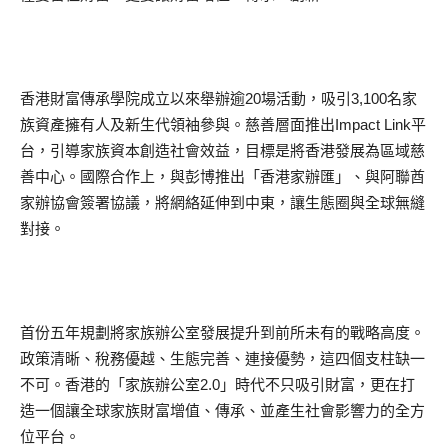
香港財富傳承學院成立以來舉辦逾20場活動，吸引3,100名家
族資產擁有人及新生代領袖參與。慈善層面推出Impact Link平
台，引導家族資本創造社會效益，目標是將香港發展為區域慈
善中心。國際合作上，與彭博推出「香港家辦匯」、與阿聯酋
家辦協會簽署協議，將網絡延伸到中東，讓生態圈與全球無縫
對接。
首份五年規劃將家族辦公室發展提升到前所未有的戰略高度。
政策清晰、稅務優越、生態完善、連接優勢，這四個支柱缺一
不可。香港的「家族辦公室2.0」時代不只吸引財富，更在打
造一個讓全球家族財富增值、傳承、並產生社會影響力的全方
位平台。