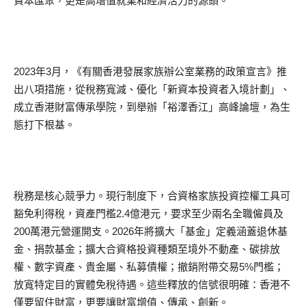
資本匯聚，更是高增值就業和經濟活力的源頭。
2023年3月，《有關香港發展家族辦公室業務的政策宣言》推
出八項措施，從稅務寬減、優化「新資本投資者入境計劃」、
成立香港財富傳承學院，到舉辦「裕澤香江」高峰論壇，為生
態打下根基。
稅務是核心競爭力。現行制度下，合資格家族投資控權工具可
豁免利得稅，資產門檻2.4億港元，要求至少兩名全職僱員及
200萬港元營運開支。2026年將擴大「基金」定義涵蓋退休基
金、捐款基金；擴大合資格投資種類至境外不動產、碳排放
權、數字資產、貴金屬、私募債權；撤銷附帶交易5%門檻；
放寬特定目的實體免稅待遇。這些釋放的信號很明確：香港不
僅要留住財富，更要讓財富增值、傳承、創新。