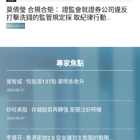
莫倩瑩 合規合矩： 證監會就證券公司違反
打擊洗錢的監管規定採 取紀律行動...
2025-02-05
專家焦點
張智威 : 恒指漲137點 藥明系急升
2026-08-07
炒旺美股 : 存儲股若再轉強 是關注好時機
2026-08-07
李慧芬 : 香港家辦2.0 從金礦到生態圈的戰略...