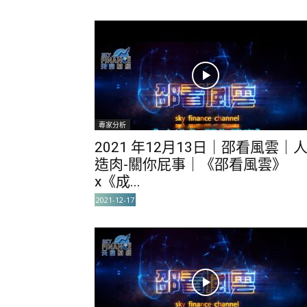
專家分析
2021 年12月13日｜邵看風雲｜
造肉-關你屁事｜《邵看風雲》
x《成...
2021-12-17