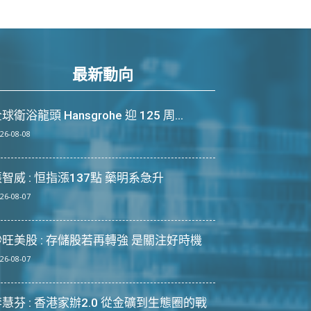
最新動向
球衛浴龍頭 Hansgrohe 迎 125 周...
26-08-08
智威 : 恒指漲137點 藥明系急升
26-08-07
炒旺美股 : 存儲股若再轉強 是關注好時機
26-08-07
慧芬 : 香港家辦2.0 從金礦到生態圈的戰