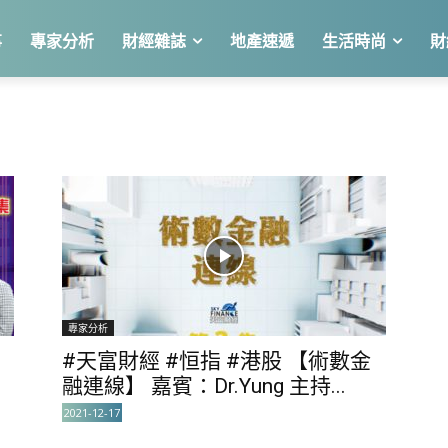
事
專家分析
財經雜誌
地產速遞
生活時尚
財
專家分析
）
#天富財經 #恒指 #港股 【術數金
融連線】 嘉賓：Dr.Yung 主持...
2021-12-17