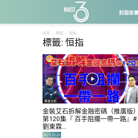
封面故
首頁
標籤
恒指
標籤: 恒指
專家分析
金裝艾石拆解金融密碼（推廣版
第120集『 百手阻攔一帶一路』#
劉東霖...
2021-12-20