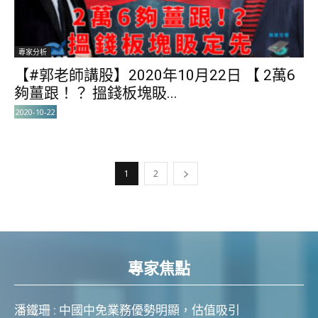
專家分析
【#郭老師講股】2020年10月22日 【 2萬6
夠薑跟！？ 搵錢板塊𥄫...
2020-10-22
1
2
專家焦點
潘鐵珊 : 中國中免業務優勢明顯，估值吸引