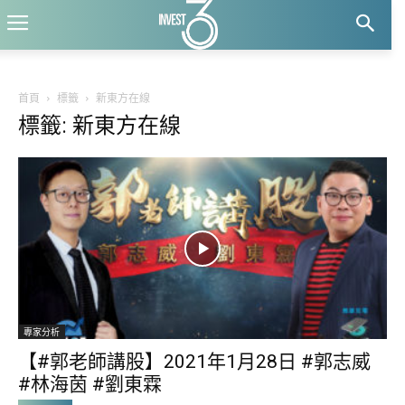
首頁
標籤
新東方在線
標籤: 新東方在線
專家分析
【#郭老師講股】2021年1月28日 #郭志威
#林海茵 #劉東霖